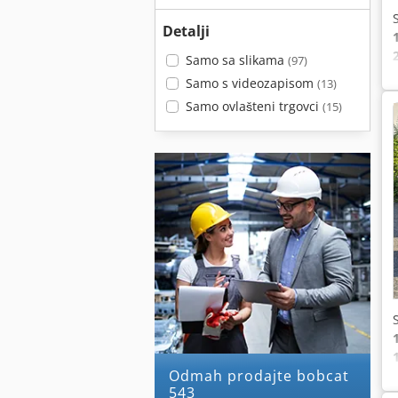
Detalji
Samo sa slikama
(97)
Samo s videozapisom
(13)
Samo ovlašteni trgovci
(15)
Odmah prodajte bobcat
543