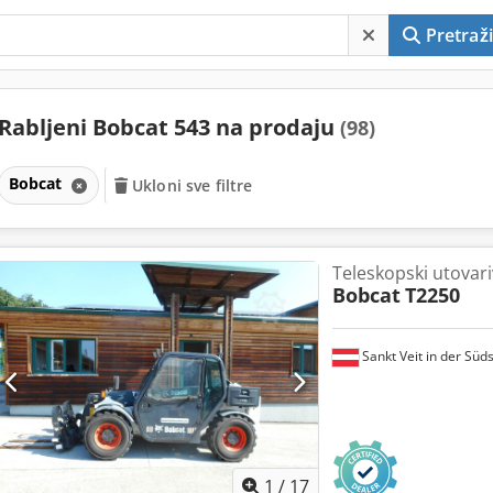
Pretraži
Rabljeni Bobcat 543 na prodaju
(98)
Bobcat
Ukloni sve filtre
Teleskopski utovar
Bobcat
T2250
Sankt Veit in der Süd
1
/
17