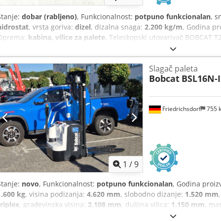
Stanje:
dobar (rabljeno)
, Funkcionalnost:
potpuno funkcionalan
, s
hidrostat
, vrsta goriva:
dizel
, dizalna snaga:
2.200 kg/m
, Godina pr
Oprema:
kabina, vilice za palete
, Teleskopski utovarivač BOBCAT T
brojaču: 4.871 radni sat Nosivost: 2,2 tone Visina podizanja: 5 met
Visina: samo 198 cm Širina: samo 190 cm - uključujući vilicu Djdszr 
Slagač paleta
za izmjenu priključaka - dodatni krug do nosača vilice - pogon na sva
Bobcat
BSL16N-I
upravljanje pomoću džojstika - kamera za vožnju unatrag - kabina s 
žmigavcima - odmah spreman za upotrebu - dobra guma - uključuj
(Nizozemska) Prodajna cijena: 21.900,00 € (neto) Moguća je i povolj
Friedrichsdorf
755 
novom lopatom ili novom radnom košarom!
1
/
9
Stanje:
novo
, Funkcionalnost:
potpuno funkcionalan
, Godina proiz
1.600 kg
, visina podizanja:
4.620 mm
, slobodno dizanje:
1.520 mm
triplex
, građevinska visina:
2.108 mm
, duljina vilica:
1.150 mm
, ma
duljina:
1.964 mm
, vrsta pogona:
Elektro
, širina konstrukcije:
820 