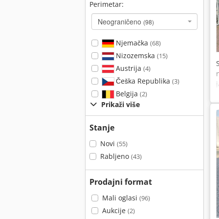
Perimetar:
Neograničeno
(98)
Njemačka
(68)
Nizozemska
(15)
Austrija
(4)
Češka Republika
(3)
Belgija
(2)
Prikaži više
Stanje
Novi
(55)
Rabljeno
(43)
Prodajni format
Mali oglasi
(96)
Aukcije
(2)