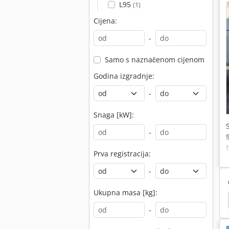
L95
(1)
Cijena:
-
Samo s naznačenom cijenom
Godina izgradnje:
-
Snaga [kW]:
-
Prva registracija:
v
-
Ukupna masa [kg]:
čari Dizel
Viličari Lopatu
Linde H50D
Heli
-