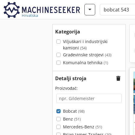
Hrvatska
Kategorija
Viljuškari i industrijski
kamioni
(54)
Građevinske strojevi
(43)
Komunalna tehnika
(1)
Detalji stroja
Proizvođač:
Bobcat
(98)
Benz
(51)
Mercedes-Benz
(51)
Brian James Trailers
(20)