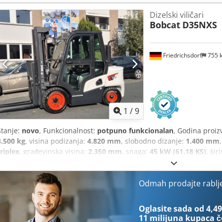
Širina vilice: 560 mm Vrsta jarbola: Trostruki Stanje: Novo Tehničk
Dizelski viličari
poliuretan Dcjdpfxowi Acge Agkok Stanje prednjih guma: 80 - 100% 
Bobcat
D35NXS
Stanje stražnjih guma: 80 - 100% Napon baterije: 24V Kapacitet bateri
Godina proizvodnje baterije: 2025 Status baterije: 80 - 100% Početni
Litij-ionska baterija bez održavanja,
Friedrichsdorf
755 
1
/
9
Stanje:
novo
, Funkcionalnost:
potpuno funkcionalan
, Godina proiz
3.500 kg
, visina podizanja:
4.820 mm
, slobodno dizanje:
1.400 mm
triplex
, građevinska visina:
2.350 mm
, snaga:
45 kW (61,18 KS)
, šir
ilica:
1.200 mm
, masa praznog vozila:
4.850 kg
, ukupna duljina:
2
konstrukcije:
1.290 mm
, Dizelski viličar Težišna točka tereta: 500 IS
Tip jarbola: Triplex Mjenjač: pretvarač momenta Klasa brzine: 20 St
Odmah prodajte rablj
Prednje gume tip: superelastične Prednje gume veličina: 28-9 x15 P
gume tip: superelastične Stražnje gume veličina: 6.50x10 Stražnje 
Oglasite sada od 4,49
ventil, 4. ventil, radna svjetla stražnja, radna svjetla prednja, reše
11 milijuna kupaca
č