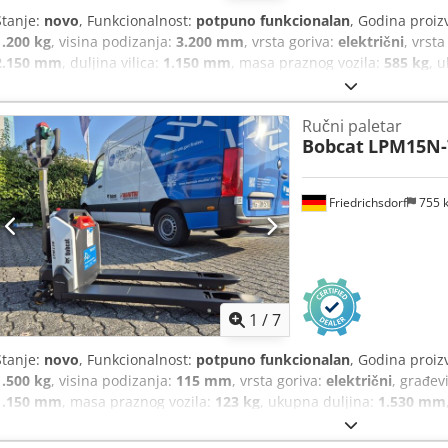
Stanje:
novo
, Funkcionalnost:
potpuno funkcionalan
, Godina proiz
1.200 kg
, visina podizanja:
3.200 mm
, vrsta goriva:
električni
, vrsta
2.150 mm
, duljina vilica:
1.150 mm
, masa praznog vozila:
585 kg
, 
pogona:
Elektro
, širina konstrukcije:
800 mm
, Visokopodizni viličar
180 mm Debljina vilica: 60 mm Tip jarbola: Duplex Stanje: Novo Tehn
Ručni paletar
Poliuretan Stanje prednjih kotača: 80 - 100% Stražnji kotači tip: Po
Bobcat
LPM15N-
stražnjih kotača: 80 - 100% Baterija volt: 24V Baterija Ah: 60Ah Tip b
baterije: 2026 Stanje baterije: 80 - 100% CE certifikat, Litij-ionska b
Friedrichsdorf
755 
1
/
7
Stanje:
novo
, Funkcionalnost:
potpuno funkcionalan
, Godina proiz
1.500 kg
, visina podizanja:
115 mm
, vrsta goriva:
električni
, građev
1.150 mm
, masa praznog vozila:
123 kg
, ukupna duljina:
1.530 mm
konstrukcije:
540 mm
, Viličar s niskim podizanjem Dedpezrildsfx Agk
160 mm Debljina vilice: 47 mm Stanje: Novo Tehničko stanje: Novo P