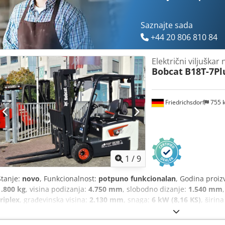
kabina, puni slobodni hod, CE certifikat, unutarnje ogledalo, vanjsko 
Dcodpoy U R Dcjfx Agksk
Saznajte sada
+44 20 806 810 84
Električni viljuškar
Bobcat
B18T-7Pl
Friedrichsdorf
755 
1
/
9
Stanje:
novo
, Funkcionalnost:
potpuno funkcionalan
, Godina proiz
1.800 kg
, visina podizanja:
4.750 mm
, slobodno dizanje:
1.540 mm
triplex
, građevinska visina:
2.130 mm
, snaga:
6 kW (8,16 KS)
, širin
1.200 mm
, masa praznog vozila:
3.250 kg
, ukupna duljina:
1.991 
konstrukcije:
1.090 mm
, Električni viličar na 3 kotača Centar optere