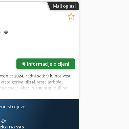
o stanje: Novo Vrsta prednjih guma:
Mali oglasi
Vrsta stražnjih guma: poliuretan
je: 150 Ah Vrsta baterije: litij-ionska
 hod, puni slobodni hod, CE certifikat,
km
Informacije o cijeni
vodnje:
2024
, radni sati:
9 h
, nosivost:
, vrsta goriva:
dizel
, vrsta jarbola:
ina nosača vilica:
1.190 mm
, duljina
.750 mm
, vrsta pogona:
Diesel
, širina
O klasa: ISO klasa 3 = 2.500 - 4.999 kg
anje: novo vozilo Tehničko stanje: novo
ene strojeve
rednje gume stanje: 80 - 100% Stražnje
gume stanje: 80 - 100% Bočni pomak, 3.
 €
*
tka za zaštitu tereta, potpuno zatvorena
eka na vas