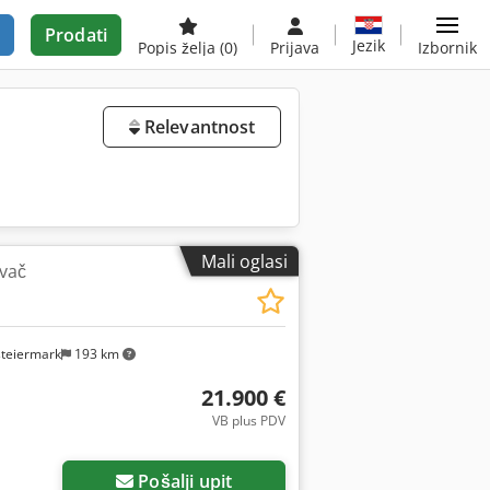
Prodati
Jezik
Popis želja
(0)
Prijava
Izbornik
Relevantnost
Mali oglasi
ivač
steiermark
193 km
21.900 €
VB plus PDV
Pošalji upit