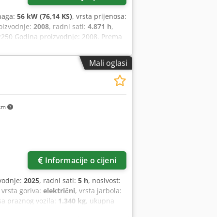
naga:
56 kW (76,14 KS)
, vrsta prijenosa:
oizvodnje:
2008
, radni sati:
4.871 h
,
2250 Godina proizvodnje: 2008. Prema
ara Snaga: 56 kW 2 stupnja hidrostatike
En Ijpfx Agkjck - mehanički brzi sustav
Mali oglasi
 četiri kotača - 3 načina upravljanja -
grijanjem - sustav osvjetljenja sa
ući odobrenje za cestovnu upotrebu
na dostava! Uz doplatu, moguće i s
km
Informacije o cijeni
vodnje:
2025
, radni sati:
5 h
, nosivost:
, vrsta goriva:
električni
, vrsta jarbola:
sa praznog vozila:
1.340 kg
, ukupna
mm
, Paletni viličar Težište tereta: 600