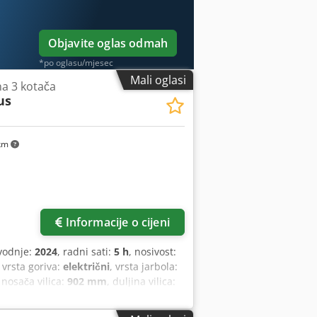
ogledalo, rotirajuće svjetlo, brisač,
Objavite oglas odmah
*po oglasu/mjesec
Mali oglasi
 na 3 kotača
us
km
Informacije o cijeni
vodnje:
2024
, radni sati:
5 h
, nosivost:
, vrsta goriva:
električni
, vrsta jarbola:
a nosača vilica:
902 mm
, duljina vilica:
mm
, vrsta pogona:
Elektro
, širina
ćenja: 500 Širina vilice: 100 mm