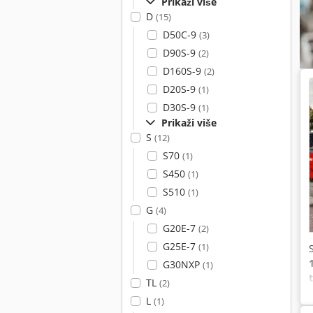
Prikaži više
D
(15)
D50C-9
(3)
D90S-9
(2)
D160S-9
(2)
D20S-9
(1)
D30S-9
(1)
Prikaži više
S
(12)
S70
(1)
S450
(1)
S510
(1)
G
(4)
G20E-7
(2)
G25E-7
(1)
G30NXP
(1)
TL
(2)
L
(1)