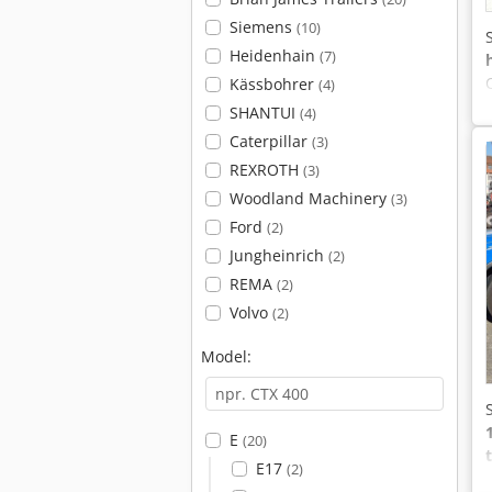
Siemens
(10)
Heidenhain
(7)
Kässbohrer
(4)
SHANTUI
(4)
Caterpillar
(3)
REXROTH
(3)
Woodland Machinery
(3)
Ford
(2)
Jungheinrich
(2)
REMA
(2)
Volvo
(2)
Model:
E
(20)
E17
(2)