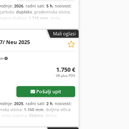
vodnje:
2026
, radni sati:
5 h
, nosivost:
 jarbola:
dupleks
, građevinska visina:
ukupna duljina:
1.710 mm
, vrsta
 Težište tereta: 600 mm Širina vilica:
ičko stanje: Novo Prednji kotači tip:
Mali oglasi
liuretan Dcodpfjy Uz Sqex Agkjk Stanje
7/ Neu 2025
aterije: Litij-ionska Godina proizvodnje
aterija bez održavanja 24 V
km
1.750 €
VB plus PDV
Pošalji upit
vodnje:
2025
, radni sati:
2 h
, nosivost:
inska visina:
1.160 mm
, duljina vilica:
, vrsta pogona:
Elektro
, širina
jck Težina tereta: 600 kg Širina vilice:
rednje gume, tip: Vulkollan Stanje