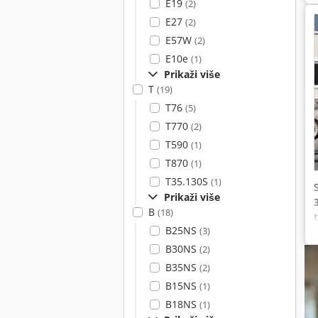
E19
(2)
E27
(2)
E57W
(2)
E10e
(1)
Prikaži više
T
(19)
T76
(5)
T770
(2)
T590
(1)
T870
(1)
T35.130S
(1)
Prikaži više
B
(18)
B25NS
(3)
v
B30NS
(2)
B35NS
(2)
B15NS
(1)
B18NS
(1)