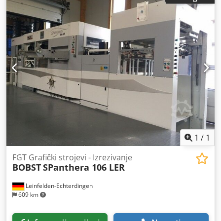
Iumspfx Acrjkr • Maksimalna mehanička brzina: 7.700
araka/sat • Raspon papira: o Karton: 90–2.000 g/m² o
Valoviti karton: do 4 mm (ovisno o valu) • Sila rezanja: 260
tona • Visina stoga (ulagač/izlaz): o Ulagač: do 1.350 mm o
Izlaz: do 1.150 mm • Tip ulagača: Non-stop • Tip izlaza:
Non-stop • Sustav registra: Optičko i mehaničko
poravnavanje arka • Veličina ploče za štancanje: 1.080 x
760 mm
1
/
1
FGT Grafički strojevi - Izrezivanje
BOBST
SPanthera 106 LER
Leinfelden-Echterdingen
609 km