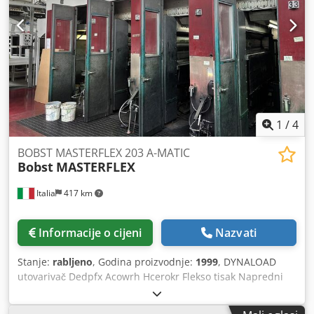
1
/
4
BOBST MASTERFLEX 203 A-MATIC
Bobst
MASTERFLEX
Italia
417 km
Informacije o cijeni
Nazvati
Stanje:
rabljeno
, Godina proizvodnje:
1999
, DYNALOAD
utovarivač Dedpfx Acowrh Hcerokr Flekso tisak Napredni
sustav uvlačenja: vakuumska transportna traka s
ionizacijskim čistačem arka za maksimalnu preciznost i