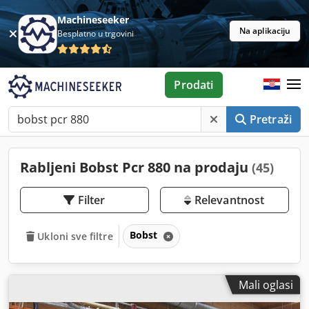
Machineseeker
Na aplikaciju
Besplatno u trgovini
Prodati
Pretraži
Rabljeni Bobst Pcr 880 na prodaju
(45)
Filter
Relevantnost
Bobst
Ukloni sve filtre
Mali oglasi