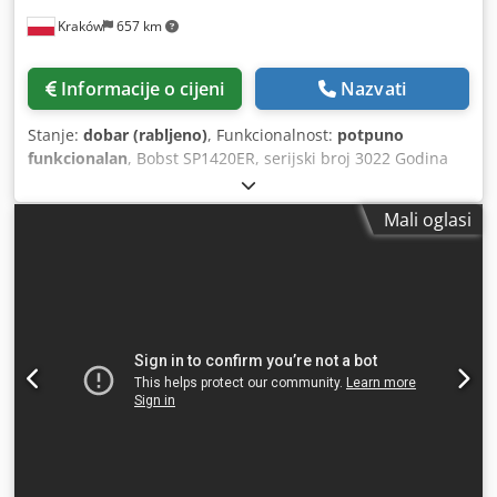
Maksimalna brzina proizvodnje: 7.500 listova u satu,
Kraków
657 km
Materijali koji se mogu obraditi: Papir / karton: od 80 g/m²
do 2000 g/m², valoviti karton: do 4,0 mm debljine
Dimenzije i težina: Duljina stroja: cca 6.000 mm Širina
Informacije o cijeni
Nazvati
stroja: cca 2.000 mm Visina stroja: cca 2.500 mm Ukupna
težina: cca 19.500 kg Karakteristike opreme serije II:
Stanje:
dobar (rabljeno)
, Funkcionalnost:
potpuno
C.U.B.E. sustav: Elektronički sustav za upravljanje strojem
funkcionalan
, Bobst SP1420ER, serijski broj 3022 Godina
Bobst Centerline sustav: Mikrometarsko podešavanje za
proizvodnje: 1976 Maksimalna sila rezanja: 600 T
brzu pripremu i precizno poravnanje alata Uređaj za
Maksimalni format: 1020 × 1420 mm Dsdpjzrp Tnofx Acrskr
uklanjanje otpadnih listova: Integrirana dvostrana jedinica
Mali oglasi
Minimalni format: 500 × 700 mm Materijali: od kartona od
za uklanjanje otpadnih listova (Stripping Station) za
250 g do valovitog kartona EB s 5 slojeva Modernizirani
uklanjanje otpada Kontinuirani sustav: Kontinuirano
sustav za praćenje listova – PLC upravljač. Inspekcijska
dodavanje i izdavanje listova (Ulazni i izlazni dio)
kamera iznad sekcije za čišćenje Jedinica za izbijanje – nije
Ultrazvučni sustav za kontrolu dvostrukih listova
u uporabi Maksimalna brzina: 4.000 listova/sat