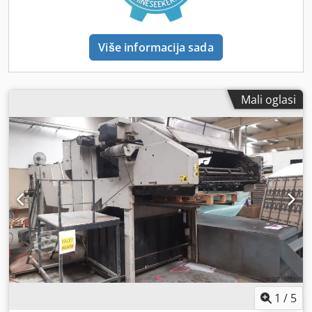
Više informacija sada
Mali oglasi
1
/
5