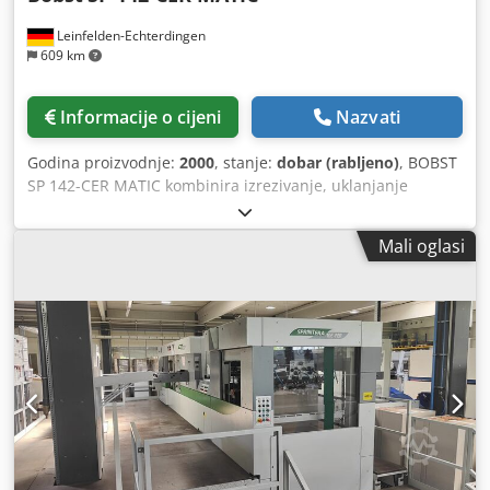
Leinfelden-Echterdingen
609 km
Informacije o cijeni
Nazvati
Godina proizvodnje:
2000
, stanje:
dobar (rabljeno)
, BOBST
SP 142-CER MATIC kombinira izrezivanje, uklanjanje
otpadnog materijala i automatsko odvajanje izrezanih
komada u jednom proizvodnom procesu. Stroj uključuje
Mali oglasi
korisne alate i opremu za pripremu, a 2014. godine je
prošao kroz različite tehničke nadogradnje. Sažetak stroja
Proizvođač: BOBST Model: SP 142-CER MATIC Vrsta stroja:
Automatski stroj za izrezivanje na ravnoj površini s
uklanjanjem otpadnog materijala i odvajanjem izrezanih
komada Godina proizvodnje: 2000 Modernizacija: Različite
tehničke nadogradnje provedene 2014. Uvjeti isporuke:
FCA/Njemačka Ocjena vizualnog stanja prema FGT-u: 7/10
Ocjena se temelji na trenutno dostupnim fotografijama.
Konačna tehnička evaluacija ovisit će o inspekciji i
testiranju u proizvodnji. Zašto je ovaj stroj zanimljiv BOBST