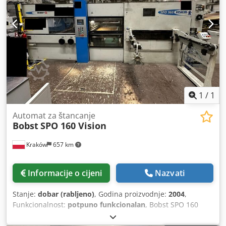
1
/
1
Automat za štancanje
Bobst
SPO 160 Vision
Kraków
657 km
Informacije o cijeni
Nazvati
Stanje:
dobar (rabljeno)
, Godina proizvodnje:
2004
,
Funkcionalnost:
potpuno funkcionalan
, Bobst SPO 160
Vision ref 3002 godina proizvodnje: 2004 maksimalna
veličina arka: 1600x1100 mm Dksdpfxjy Tpfvs Acrsr