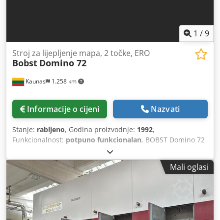
1
/
9
Stroj za lijepljenje mapa, 2 točke, ERO
Bobst
Domino 72
Kaunas
1.258 km
Informacije o cijeni
Nazvati
Stanje:
rabljeno
, Godina proizvodnje:
1992
,
Funkcionalnost:
potpuno funkcionalan
, BOBST Domino 72
stroj za savijanje i lijepljenje na prodaju! Godina
proizvodnje: 1992. ERO sustav hladnog lijepljenja s 2
Mali oglasi
pištolja za ljepilo Dkjdpfx Ajxlki Recrsr Maksimalna širina:
720 mm Minimalna širina: 126 mm Maksimalna brzina: 400
m/min Kompaktni karton do 600 g/m². Automatski donji
sustav Izbacivač s brojačem