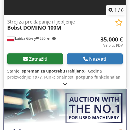
1
/
6
Stroj za preklapanje i lijepljenje
Bobst
DOMINO 100M
35.000 €
Lubicz Górny
920 km
VB plus PDV
Zatražiti
Nazvati
Stanje:
spreman za upotrebu (rabljeno)
, Godina
proizvodnje:
1977
, Funkcionalnost:
potpuno funkcionalan
,
BOBST DOMINO 100M, strojna linija za preklapanje i
lijepljenje, proizvedena 1977., namijenjena za proizvodnju
kartonskih kutija i ambalaže od mikrovalovitog kartona.
Stroj je trenutno u proizvodnji, redovito se održava i u vrlo
je dobrom tehničkom stanju. Pogodan je za kutije tipa
"Straight Line" i kutije s dnom tipa "Crash Lock Bottom".
Tehničke specifikacije: • Proizvođač: BOBST • Model:
DOMINO 100 M • Godina proizvodnje: 1977 • Radna širina: