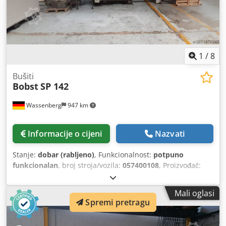
1
/
8
Bušiti
Bobst
SP 142
Wassenberg
947 km
Informacije o cijeni
Nazvati
Stanje:
dobar (rabljeno)
, Funkcionalnost:
potpuno
funkcionalan
, broj stroja/vozila:
057400108
, Proizvođač:
Bobst, Švicarska Model: SP 142 Vrsta stroja: Stroj za
štancanje Tip stroja: Autoplatina Godina proizvodnje: ---
Mali oglasi
(nije navedeno) Broj stroja: 057400108 Tehnički podaci: -
Spremi pretragu
Maks. format arka: 1420 x 1020 mm - Min. format arka: 700
x 500 mm - Brzina: do 4.500 araka/sat (ovisno o seriji) -