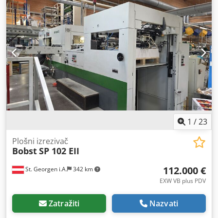
1
/
23
Plošni izrezivač
Bobst
SP 102 EII
112.000 €
St. Georgen i.A.
342 km
EXW VB plus PDV
Zatražiti
Nazvati