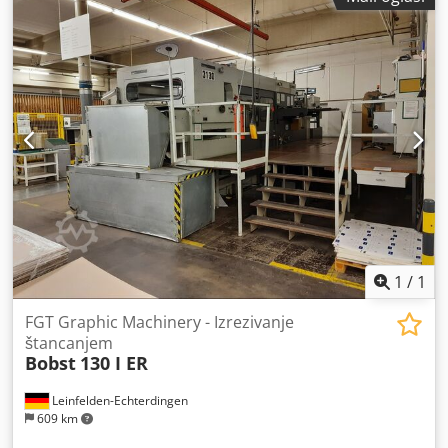
Jedinica za potiskivanje na strani nasuprot operatera
Detektor dvostrukih arki Centriranje i zatvaranje alata za
izrezivanje Stanica za izvlačenje otpada sa sustavom za
brzo učvršćivanje alata Visoki izlaz stoga Bobst CUBE II
Podignut za 35 cm Okvir za pripremu araka izvan stroja
Maksimalni format: 102 x 142 cm Minimalni format: 50 x 70
cm Minimalna gramatura papira: 80 g/m² Dkedjy D Ht
Sepfx Acrer Maksimalna gramatura kartona: 2.000 g
Maksimalna debljina valovitog kartona: 4 mm Maksimalna
brzina: 7.000 araka/sat Maksimalni tlak: 600 tona Dostupno
rujan/listopad 2026.
1
/
1
FGT Graphic Machinery - Izrezivanje
štancanjem
Bobst
130 I ER
Leinfelden-Echterdingen
609 km