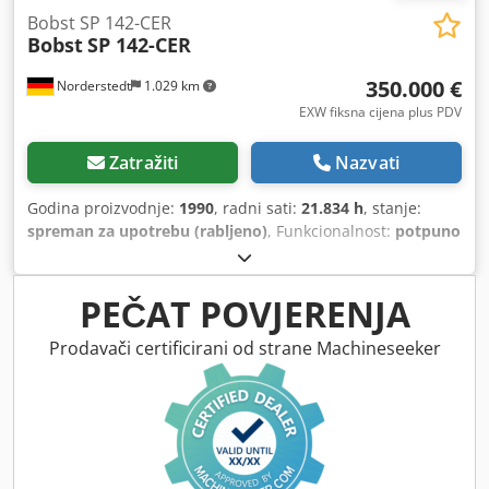
Bobst SP 142-CER
Bobst
SP 142-CER
350.000 €
Norderstedt
1.029 km
EXW fiksna cijena plus PDV
Zatražiti
Nazvati
Godina proizvodnje:
1990
, radni sati:
21.834 h
, stanje:
spreman za upotrebu (rabljeno)
, Funkcionalnost:
potpuno
funkcionalan
, broj stroja/vozila:
059700605
, Bobst SP 142-
CER iz 1990. godine na prodaju - razlog prodaje: izvršeno
ulaganje u zamjenu. Stroj se može pogledati u proizvodnji.
PEČAT POVJERENJA
Demontaža i transport na teret kupca. Dedpfoy Htxgjx
Acrskr
Prodavači certificirani od strane Machineseeker