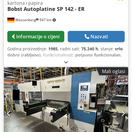
kartona i papira
Bobst
Autoplatine SP 142 - ER
Wassenberg
947 km
Informacije o cijeni
Nazvati
Godina proizvodnje:
1985
, radni sati:
75.240 h
, stanje:
vrlo
dobro (rabljeno)
, Funkcionalnost:
potpuno funkcionalan
,
broj stroja/vozila:
0574 028 07
, Najveći format arka: 1420 x
1020 mm Najmanji format arka: 700 x 500 mm Najveća sila
Mali oglasi
štancanja: 600 t Hvatni rub: 18 – 22 mm Maksimalan broj
hodova / sat: 6000 Obradivi materijali: Karton 100 – 1000
g/m² Dkedjzg D I Nopfx Acror Valoviti karton F, E, B, C, F/F,
F/E, F/B, E/E, E/B - Plosnati stroj za štancanje s stanicom za
razdvajanje otiska, umetnikom međulistova i
predstapajućom jedinicom, radna platforma, - 1 x
Pripremni stol za vanjsku pripremu alata - 6 x Okvira za
oblike za izbijanje - 6 x Zatvornih okvira za stanc alat - 6 x
Kolica za pripremu