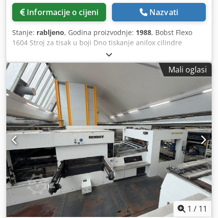
Informacije o cijeni
Nazvati
Stanje:
rabljeno
, Godina proizvodnje:
1988
, Bobst Flexo
1604 Stroj za tisak u boji Dno tiskanje anilox cilindre
120L/cm i 80L/cm Bobst Transfer Bobst SPO 1600 Rezač
ravnog maksimuma Max Format 1100 mm x 1600 mm/43,3
Mali oglasi
"63" S 4 tiskara - Open Open Worts - 80 linije AN - Visoki
izlaz s dva tablica za dizanje - Maksimalna veličina lima:
1100 mm x 1600 mm / 43,3 "x 63" - min veličina lima: 520
mm x 600 mm / 20,5 "x 23,6" - sila rezanja: 400 t -
Materijali: e, b, c, cb, BE vavi: 6000 SEALDEETS PARDEETSE
SACHEETS. Dksdpfxsv Ifpus Acrsr
1
/
11