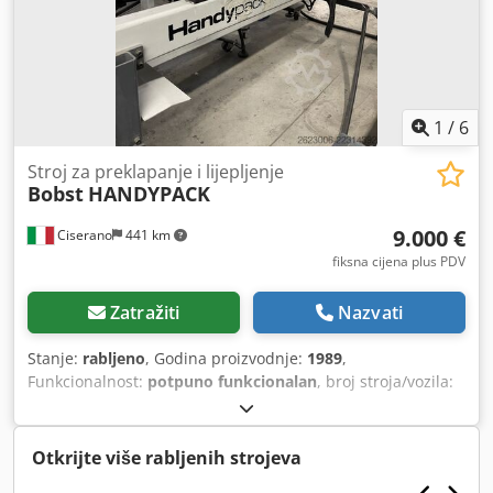
1
/
6
Stroj za preklapanje i lijepljenje
Bobst
HANDYPACK
9.000 €
Ciserano
441 km
fiksna cijena plus PDV
Zatražiti
Nazvati
Stanje:
rabljeno
, Godina proizvodnje:
1989
,
Funkcionalnost:
potpuno funkcionalan
, broj stroja/vozila:
030400811
, vrsta ulazne struje:
Izravna struja
, Originalni
Bobst HANDYPACK uređaj za sakupljanje, u dobrom stanju,
rabljeni, preinavljen, izlaz je na desnoj strani, moguće ga
Otkrijte više rabljenih strojeva
je prenamijeniti i za lijevu stranu. Dksdpfx Acozk Up Esrjr