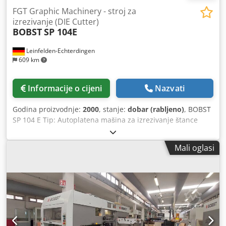
FGT Graphic Machinery - stroj za
izrezivanje (DIE Cutter)
BOBST
SP 104E
Leinfelden-Echterdingen
609 km
Informacije o cijeni
Nazvati
Godina proizvodnje:
2000
, stanje:
dobar (rabljeno)
, BOBST
SP 104 E Tip: Autoplatena mašina za izrezivanje štance
Godina: 2000 Tehnički podaci: Maks. format arka: 740 x
1040 mm Min. format arka: 350 x 400 mm Maks. brzina:
Mali oglasi
8.000 araka/sat Maksimalna sila rezanja: 250 tona Radni
sati: cca 35.000 Djdeyz Adnopfx Acrokr Konfiguracija i
oprema: Ručno non-stop ulaganje Uređaj za sinhronizaciju
Vodilica za povlačenje arka sa strane 2 ramena za
izrezivanje 1 ploča za izrezivanje (4 mm) Centerline sistem
Mikrometarski uređaj za podešavanje (ploče 1 mm) C.U.B.E.
sistem Sekcija za izvlačenje otpada 1 set okvira za
izvlačenje otpada (brza blokada) sa priborom Non-stop