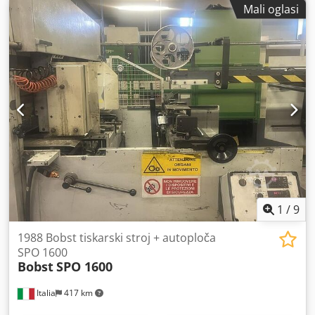
Mali oglasi
maksimalna brzina: 4500 araka/sat QUBE sustav Jednica za
izbacivanje otpada Isporuka u serijama Stroj u dobrom
radnom stanju.
1
/
9
1988 Bobst tiskarski stroj + autoploča
SPO 1600
Bobst
SPO 1600
Italia
417 km