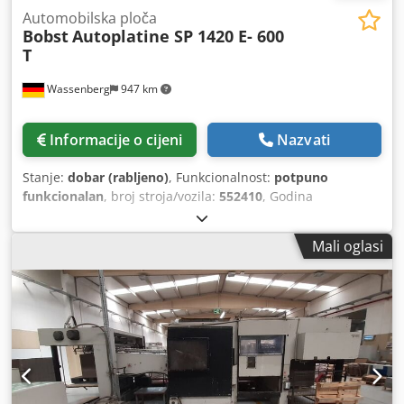
Automobilska ploča
Bobst
Autoplatine SP 1420 E- 600
T
Wassenberg
947 km
Informacije o cijeni
Nazvati
Stanje:
dobar (rabljeno)
, Funkcionalnost:
potpuno
funkcionalan
, broj stroja/vozila:
552410
, Godina
proizvodnje:
1974
, Proizvođač: Bobst, Švicarska Model:
Autoplatine SP 1420 E – 600 T Tip: Stroj za štancanje /
Mali oglasi
Autoplatina Djdpfx Acsw Rb Ezjrskr Godina proizvodnje:
1974 Broj stroja: 552410 Tehnički podaci: - Maksimalni
format arka: 1420 x 1020 mm - Minimalni format arka: 700
x 500 mm - Brzina: do 4.500 araka/sat - Priključak na struju:
380 V, 50 Hz Posebnosti: - Robusna konstrukcija za karton i
valoviti karton - Automatska štanca s pločama - Ukladač i
izlagač za slaganje - Mehaničko upravljanje s upravljačkom
pločom - Dokazana švicarska kvaliteta