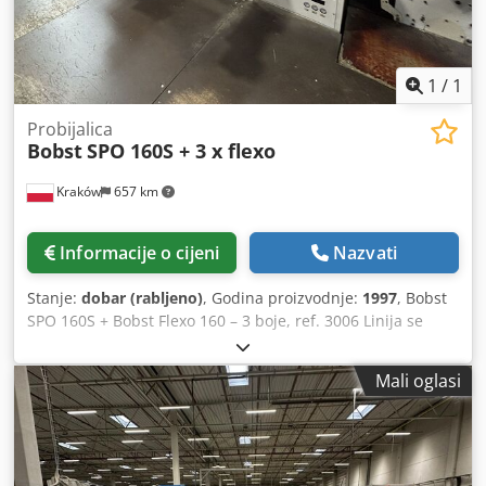
1
/
1
Probijalica
Bobst
SPO 160S + 3 x flexo
Kraków
657 km
Informacije o cijeni
Nazvati
Stanje:
dobar (rabljeno)
, Godina proizvodnje:
1997
, Bobst
SPO 160S + Bobst Flexo 160 – 3 boje, ref. 3006 Linija se
sastoji od: – Bobst Easyloader Dedpfx Asy U D Nxocrokr – 3
x Bobst 160 flekso jedinice s vakuumskim prijenosom –
Mali oglasi
prijenos araka – Bobst SPO 160S – separatori Maksimalna
veličina arka – 1600x1100 mm Maksimalni učinak – 5500
araka/sat