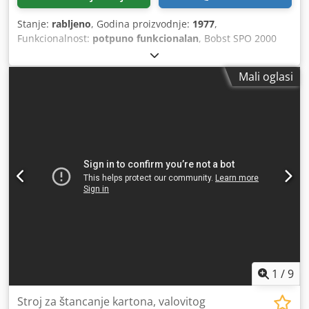
Stanje:
rabljeno
, Godina proizvodnje:
1977
,
Funkcionalnost:
potpuno funkcionalan
, Bobst SPO 2000
ref 3013 godina proizvodnje: 1977 maks. veličina arka –
2032 x 1270 mm min. veličina arka – 600 x 520 mm maks.
Mali oglasi
sila rezanja: 550 tona valoviti karton od 1,5 mm do 9,0 mm
maks. mehanička brzina – 5000 araka/sat jedinica za
izbijanje otpada Djdpozfh I Rofx Acrjkr nova električna
kutija novi glavni motor s inverterom predubacivač stroj je
pod naponom, može se testirati stanje – dobro!
1
/
9
Stroj za štancanje kartona, valovitog