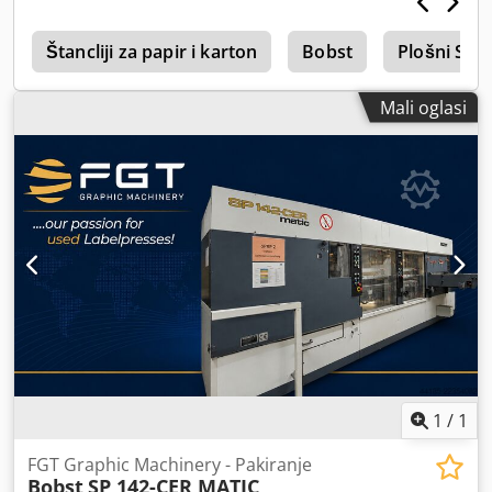
Dostupnost odmah.
e
Štancliji za papir i karton
Bobst
Plošni Ske
Mali oglasi
1
/
1
FGT Graphic Machinery - Pakiranje
Bobst
SP 142-CER MATIC