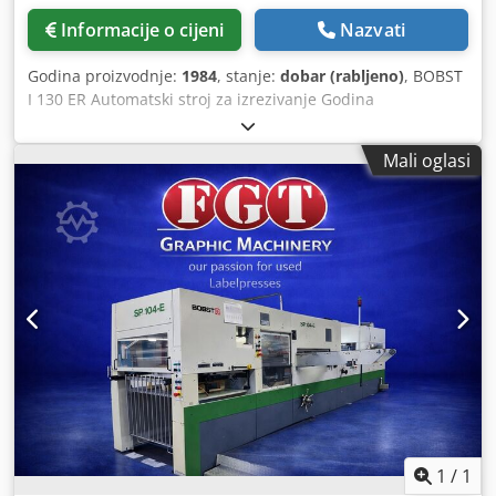
Informacije o cijeni
Nazvati
Godina proizvodnje:
1984
, stanje:
dobar (rabljeno)
, BOBST
I 130 ER Automatski stroj za izrezivanje Godina
proizvodnje: 1984 2. Formati arka Maksimalna veličina
arka: 920 x 1.300 mm Minimalna veličina arka: 450 x 580
Mali oglasi
mm Radni format: – Maks. 890 x 1.270 mm (otvoreni okvir)
Dsdpfsycv Dvsx Acrskr – Maks. 900 x 1.300 mm (zatvoreni
okvir) 3. Specifikacije materijala Maksimalna debljina
materijala: 1,5 mm (karton) Minimalna gramatura: 90 g/m²
Rub za hvatanje: 10 mm 4. Dimenzije okvira – 915 x 1.300
mm okvir bez prečke – 840 x 1.300 mm okvir s prečkom 5.
Visina stogova (Neprikidni rad) Visina stoga na ulagaču:
Maks. 1.500 mm s paletom Visina stoga na izlazu: Maks.
1.400 mm s paletom Maksimalna veličina palete: 900 x
1.300 mm 6. Oprema i značajke – Prikladno za obradu
kartona i papira – Nije prikladno za valoviti karton –
Mogućnost odstranjivanja otpadaka pomoću okvira za
odstranjivanje i razdjelnika – EMS sustav za bočno
poravnanje prema tiskanim oznakama
1
/
1