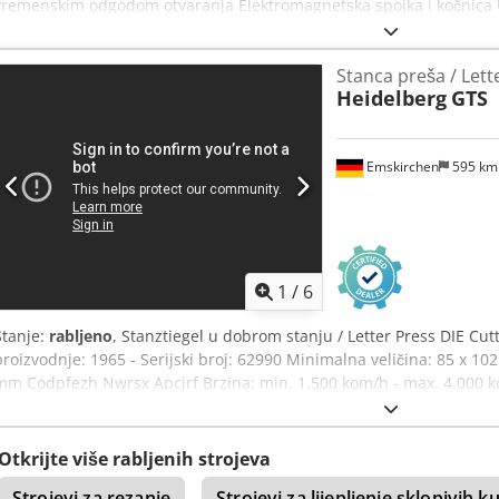
vremenskim odgodom otvaranja Elektromagnetska spojka i kočnica Uk
stanju Sigurnosni pokrov Težina: 3800 kg - Napajanje: 380 V Codpfs
inspekcija putem WhatsAppa - MS Zoom - Telegram Na skladištu u
Stanca preša / Lett
odmah – Mogućnost testiranja
Heidelberg
GTS
Emskirchen
595 k
1
/
6
Stanje:
rabljeno
, Stanztiegel u dobrom stanju / Letter Press DIE Cu
proizvodnje: 1965 - Serijski broj: 62990 Minimalna veličina: 85 x 1
mm Codpfezh Nwrsx Apcjrf Brzina: min. 1.500 kom/h - max. 4.000 k
kg Kompletno s alatom i priborom, uključujući okvir Online video
a, Telegrama Na skladištu Emskirchen/Nürnberg - odmah dostupno 
Otkrijte više rabljenih strojeva
Strojevi za rezanje
Strojevi za lijepljenje sklopivih ku