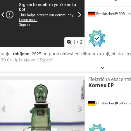
Emskirchen
595 k
1
/
6
Stanje:
rabljeno
, 2025 potpuno obnovljen cilindar za knjigotisk / str
SBB Crsdpfx Ajyuw S Espcof
Električna ekscentr
Komex
EP
Emskirchen
595 k