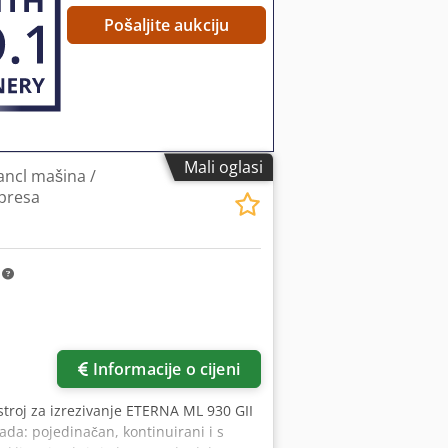
Pošaljite aukciju
Mali oglasi
ncl mašina /
presa
m
Informacije o cijeni
stroj za izrezivanje ETERNA ML 930 GII
ada: pojedinačan, kontinuirani i s