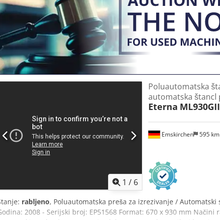
Poluautomatska šta
automatska štancl 
Eterna
ML930GII
Emskirchen
595 k
1
/
6
Stanje:
rabljeno
, Poluautomatska preša za izrezivanje / Automatski 
Godina: 2008 - Serijski broj: EP51568 Format: 670 x 930 mm Načini r