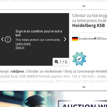
format: 500 × 700 mm Materijali: od kartona od 250 g do valovitog k
sustav za praćenje listova – PLC upravljač. Credjzrp Tnepfx Apcsf I
čišćenje Jedinica za izbijanje – nije u uporabi Maksimalna brzina: 4.
Cilindar za tisk knji
za letterpress tisak
Heidelberg
KSB
Emskirchen
595 k
1
/
6
Stanje:
rabljeno
, Cilindar za visokotisak / Stroj za izrezivanje Heid
Serijski broj: KSB 308003 Format papira: min. 125 x 150 mm – maks.
araka/sat Tlačna sila za izrezivanje: 60T Težina cca 5.000 kg Cjdpfx 
tintarnikom Kompletan s alatima i priborom uključujući okvir za za
WhatsAppa – MS Zoom – Telegram Na skladištu Emskirchen/Nürnb
testiranje