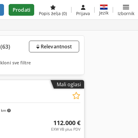
Prodati
Jezik
Popis želja
(0)
Prijava
Izbornik
u
(63)
Relevantnost
kloni sve filtre
Mali oglasi
 km
112.000 €
EXW VB plus PDV