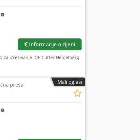
m
Informacije o cijeni
oj za izrezivanje DIE Cutter Heidelberg
Mali oglasi
ična preša
m