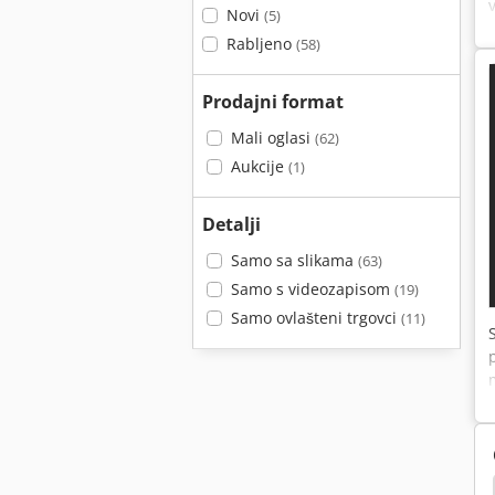
Novi
(5)
Rabljeno
(58)
Prodajni format
Mali oglasi
(62)
Aukcije
(1)
Detalji
Samo sa slikama
(63)
Samo s videozapisom
(19)
Samo ovlašteni trgovci
(11)
anje Stroj
Schaal Štancanje Stroj
Heidelberg