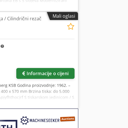
artona EB s 5 slojeva Modernizirani
nspekcijska kamera iznad sekcije za
000 listova/sat
Mali oglasi
ga / Cilindrični rezač
m
Informacije o cijeni
elberg KSB Godina proizvodnje: 1962. –
 400 x 570 mm Brzina tiska: do 5.000
Apjyfhthocjrf S tiskarskom jedinicom / S
tvaranje Online video-inspekcija putem
erg – Dostupno odmah – Moguće