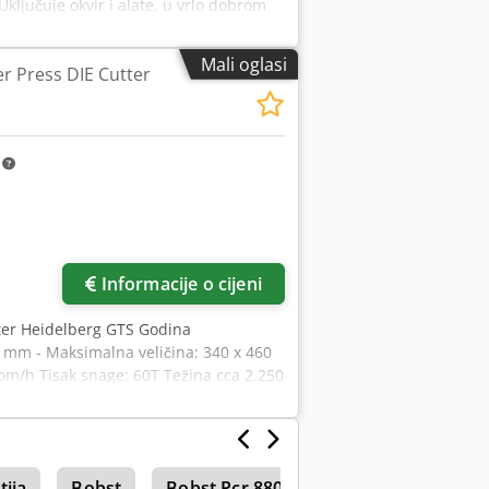
ljučuje okvir i alate, u vrlo dobrom
x U Adnox Apcorf Online video-
 Emskirchen/Nürnberg – Dostupno
Mali oglasi
er Press DIE Cutter
m
Informacije o cijeni
tter Heidelberg GTS Godina
02 mm - Maksimalna veličina: 340 x 460
om/h Tisak snage: 60T Težina cca 2.250
-inspekcija putem WhatsApp-a, MS Zoom-
- mogućnost testiranja
tija
Bobst
Bobst Pcr 880
Plošni Skener