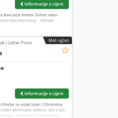
Informacije o cijeni
j za štancanje Komex Online video-
 Emskirchen/Nürnberg – Odmah
Mali oglasi
sak / Letter Press
4
m
Informacije o cijeni
Cilindar za visoki tisak / Cilindrična
2153801 Minimalna veličina: 360 x 520
borom, uključujući zaključni okvir