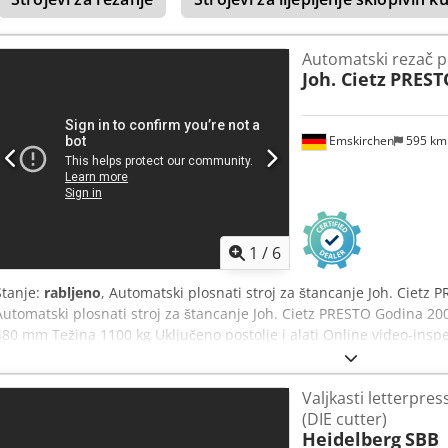
Automatski rezač p
Joh. Cietz
PREST
Emskirchen
595 k
1
/
6
Stanje:
rabljeno
, Automatski plosnati stroj za štancanje Joh. Cietz
Automatski plosnati stroj za štancanje Joh. Cietz PRESTO Godina 200
480 mm Težina 1100 kg Uključeno postolje i alati Online video-ins
Telegram Na skladištu u Emskirchenu/Nürnbergu - Odmah dostupan
Valjkasti letterpres
(DIE cutter)
Heidelberg
SBB