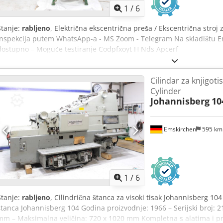
1
/
6
Stanje:
rabljeno
, Električna ekscentrična preša / Ekscentrična stro
inspekcija putem WhatsApp-a - MS Zoom - Telegram Na skladištu
dostupno – Moguće testiranje Codpfxoyt H Nds Apcerf
Cilindar za knjigoti
Cylinder
Johannisberg
10
Emskirchen
595 k
1
/
6
Stanje:
rabljeno
, Cilindrična štanca za visoki tisak Johannisberg 104 
štanca Johannisberg 104 Godina proizvodnje: 1966 – Serijski broj: 
mm – Maksimalna veličina: 720 x 1020 mm Kompletna s alatima i pri