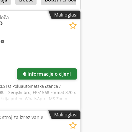
Mali oglasi
loča
O
m
Informacije o cijeni
 PRESTO Poluautomatska štanca /
8. - Serijski broj EP51568 Format 370 x
pekcija putem WhatsApp - MS Zoom -
 - Moguć test Csdpoylqd Ajfx Apcsrf
Mali oglasi
s stroj za izrezivanje