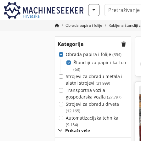
Hrvatska
Obrada papira i folije
Rabljena štancliji 
Kategorija
Obrada papira i folije
(354)
Štancliji za papir i karton
(63)
Strojevi za obradu metala i
alatni strojevi
(31.999)
Transportna vozila i
gospodarska vozila
(27.797)
Strojevi za obradu drveta
(12.165)
Automatizacijska tehnika
(9.154)
Prikaži više