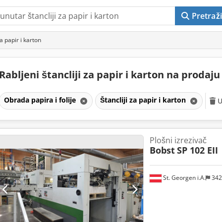
Pretraži
za papir i karton
Rabljeni štancliji za papir i karton na prodaj
Obrada papira i folije
Štancliji za papir i karton
U
Plošni izrezivač
Bobst
SP 102 EII
St. Georgen i.A.
342