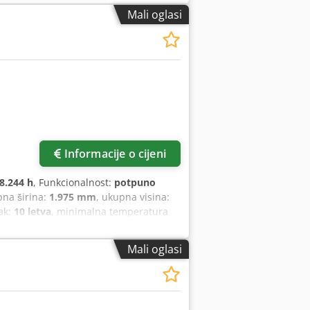
Mali oglasi
Informacije o cijeni
8.244 h
, Funkcionalnost:
potpuno
pna širina:
1.975 mm
, ukupna visina:
lak:
10 letva
, minimalna temperatura
68 dB
, vrsta zaštite (IP kod):
IP55
, vrsta
 priručnik, rashladni sušač
, Prodaja
Mali oglasi
s će biti stručno izvršen 16.06.2026.
f Ihqjhpjkr Izvedba: vijčani
presor • R = montiran na spremnik
mpresor s uljnim ubrizgavanjem Nazivna