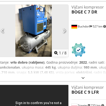
Vijčani kompresor
BOGE
C 7 DR
Buchdorf
527 km
1
/
8
Stanje:
vrlo dobro (rabljeno)
, Godina proizvodnje:
2022
, radni sati:
funkcionalan
, ukupna masa:
445 kg
, ukupna duljina:
980 mm
, uku
1.710 mm
, snaga:
5,5 kW (7,48 KS)
, vrsta goriva:
električni
, radni t
okoline:
5 °C
, maksimalna temperatura okoline:
45 °C
, razina buke:
hlađenja:
zrak
, Oprema:
Dostupna tipska pločica, dokumentacija /
Vijčani kompresor
sa skladišne lokacije Albert-Proeller-Straße 9a, 86675 Buchdorf Servi
BOGE
C 9 LFR
Proizvođač: BOGE Model: C 7 DR Godina proizvodnje: 2022 Dedpfx Ajz
kompresor, zvučno izoliran Konfiguracija: • C7 = 5,5 kW vijčani kom
zraka • D = integrirani rashladni sušač Tip kompresora: Vijčani ko
Stawiec
735 km