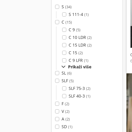
S
(34)
S 111-4
(1)
C
(15)
C 9
(5)
C 10 LDR
(2)
C 15 LDR
(2)
C 15
(2)
C 9 LFR
(1)
Prikaži više
SL
(6)
SLF
(5)
SLF 75-3
(2)
SLF 40-3
(1)
F
(2)
V
(2)
A
(2)
SD
(1)