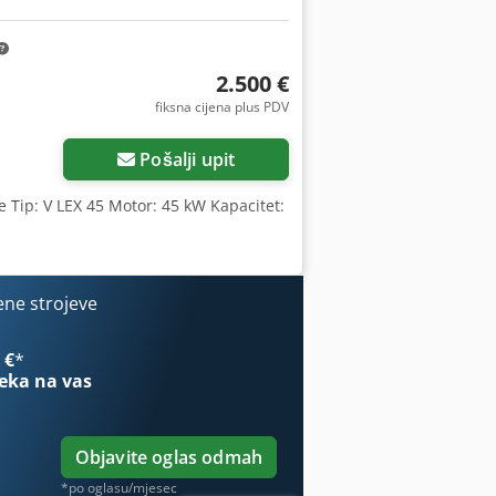
2.500 €
fiksna cijena plus PDV
Pošalji upit
e Tip: V LEX 45 Motor: 45 kW Kapacitet:
ene strojeve
 €
*
eka na vas
Objavite oglas odmah
*po oglasu/mjesec