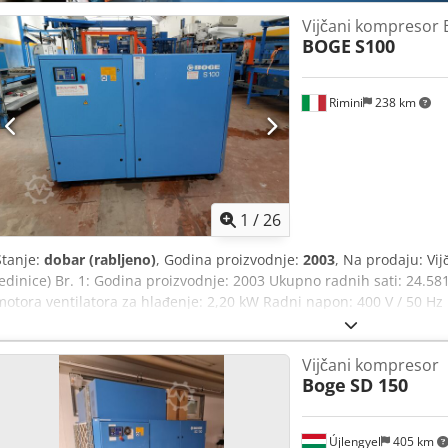
Vijčani kompresor
BOGE
S100
Rimini
238 km
1
/
26
Stanje:
dobar (rabljeno)
, Godina proizvodnje:
2003
, Na prodaju: Vi
jedinice) Br. 1: Godina proizvodnje: 2003 Ukupno radnih sati: 24.5
motora ventilatora za hlađenje: 2,20 kW Radni napon: 400 V / 50 Hz 
12,1 m³/min Dimenzije (D×Š×V): 1995 × 1065 × 1949 mm Težina: cca
obavljeno 20.10.2023 na 23.327 h Cijena: 4.950 € Djdpfx Ahsy Hqyzj
Vijčani kompresor
Ukupno radnih sati: 40.058 h Snaga glavnog motora: 75 kW Snaga mo
Boge
SD 150
Radni napon: 400 V / 50 Hz Radni tlak: 8 bara Kapacitet protoka: 12
1065 × 1949 mm Težina: cca 1358 kg Novi radijator ugrađen 2015. P
20.10.2023 na 39.179 h. Cijena: 3.900 € TAG: vijčani kompresor, ind
Újlengyel
405 km