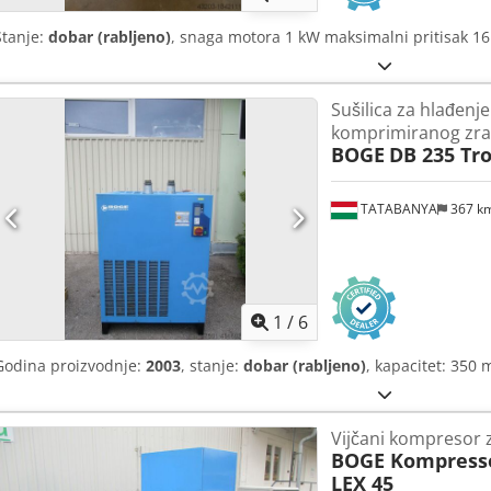
Stanje:
dobar (rabljeno)
, snaga motora 1 kW maksimalni pritisak 
Sušilica za hlađenje
komprimiranog zra
BOGE
DB 235 Tr
TATABANYA
367 k
1
/
6
Godina proizvodnje:
2003
, stanje:
dobar (rabljeno)
, kapacitet: 350 
Vijčani kompresor 
BOGE Kompresso
LEX 45