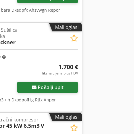
16 bara Dkedpfx Ahsvwgn Repor
Mali oglasi
 Sušilica
ka
ockner
m
1.700 €
fiksna cijena plus PDV
Pošalji upit
m3 / h Dkodpofl Ig Rjfx Ahpor
Mali oglasi
zračni kompresor
r 45 kW 6.5m3
V