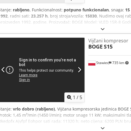
Stanje:
rabljeno
, Funkcionalnost:
potpuno funkcionalan
, snaga:
15
1992
, radni sati:
23.257 h
, broj stroja/vozila:
15030
, Nudimo ovaj ra
proizveden 1992. godine. Proizvođač: BOGE Model: VLED 15R-8 Godi
protok: 1268 m³/min Izlazni tlak kompresije: 13 bara Brzina glavno
kW Dkjdpfx Ahjzqpk Ropsr Ako imate dodatnih pitanja ili vam je po
Vijčani kompresor
pošaljite poruku ili nas nazovite.
BOGE
S15
Stawiec
735 km
1
/
5
Stanje:
vrlo dobro (rabljeno)
, Vijčana kompresorska jedinica BOGE S
Protok: 1,45 m³/min (1450 l/min); motor snage 11 kW; maksimalni tla
Dkedpfx Ajyfpf Eohpor sati rada: 11320 h; neto cijena: 6200 PLN bru