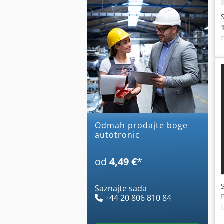
Odmah prodajte boge
autotronic
od
4,49 €
*
Saznajte sada
+44 20 806 810 84