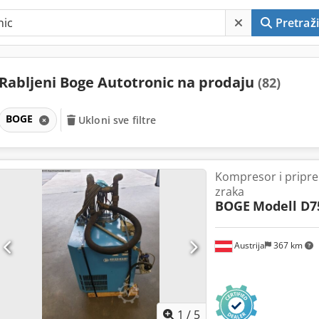
Pretraži
Rabljeni Boge Autotronic na prodaju
(82)
BOGE
Ukloni sve filtre
Kompresor i pripr
zraka
BOGE
Modell D7
Austrija
367 km
1
/
5