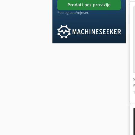
prodati bez provizije
*po oglasu/mjesec