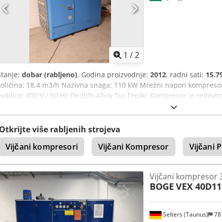
sustav komprimiranog zraka, električni kompresor, stacionarni kom
Ingersoll Rand, CompAir, Gardner Denver, Quincy, Chicago Pneuma
1
/
2
Stanje:
dobar (rabljeno)
, Godina proizvodnje:
2012
, radni sati:
15.7
količina: 18,4 m3/h Nazivna snaga: 110 kW Mrežni napon kompresor
sušilice: 400 V / 50 Hz Dedpfx Ahoy Tui Tepjkr Kompresor je redovi
godine.
Otkrijte više rabljenih strojeva
Vijčani kompresori
Vijčani Kompresor
Vijčani 
Vijčani kompresor 
BOGE
VEX 40D11
Selters (Taunus)
78