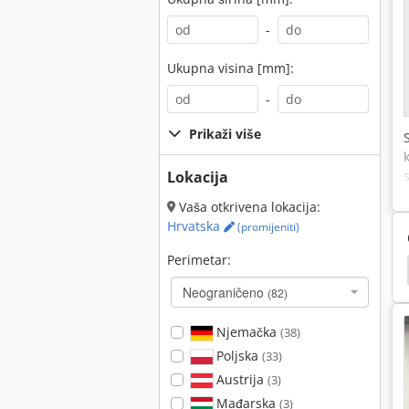
-
Ukupna visina [mm]:
-
Prikaži više
Lokacija
Vaša otkrivena lokacija:
Hrvatska
(promijeniti)
Perimetar:
Sušač Zraka
Sušač Zraka Dry Energy De 225
Neograničeno
(82)
Njemačka
(38)
Poljska
(33)
Austrija
(3)
Mađarska
(3)