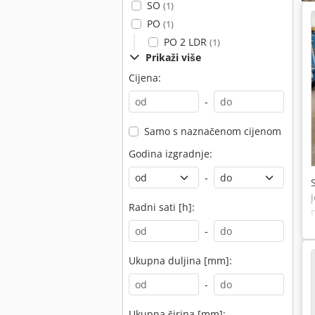
SO
(1)
PO
(1)
PO 2 LDR
(1)
Prikaži više
Cijena:
-
Samo s naznačenom cijenom
Godina izgradnje:
-
Radni sati [h]:
-
Ukupna duljina [mm]:
-
Ukupna širina [mm]: