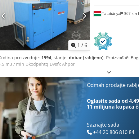
Tatabánya
367 km
1
/
6
Godina proizvodnje:
1994
, stanje:
dobar (rabljeno)
, Proizvođač: Bog
6,5 m3 / min Dkodpehtq Dvsfx Ahpor
Odmah prodajte rablj
Oglasite sada od 4,49
11 milijuna kupaca
č
Saznajte sada
+44 20 806 810 84