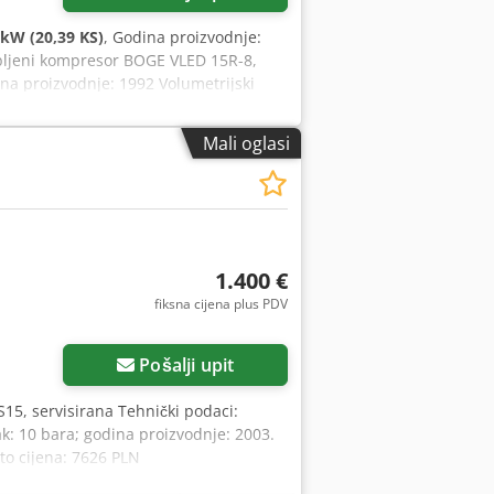
 kW (20,39 KS)
, Godina proizvodnje:
bljeni kompresor BOGE VLED 15R-8,
na proizvodnje: 1992 Volumetrijski
g rotora: 4405 min-1 Snaga pogona: 15
trebno više informacija, slobodno nam
Mali oglasi
1.400 €
fiksna cijena plus PDV
Pošalji upit
15, servisirana Tehnički podaci:
k: 10 bara; godina proizvodnje: 2003.
to cijena: 7626 PLN