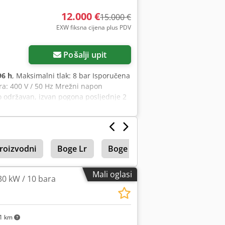
presor, BOGE, Atlas Copco, Kaeser,
tic
12.000 €
15.000 €
EXW fiksna cijena plus PDV
Zatražite više slika
Pošalji upit
96 h
, Maksimalni tlak: 8 bar Isporučena
a: 400 V / 50 Hz Mrežni napon
to održavan, izvan pogona posljednje 2
Proizvodni
Boge Lr
Boge Airomax
Sušilica
Mali oglasi
30 kW / 10 bara
1 km