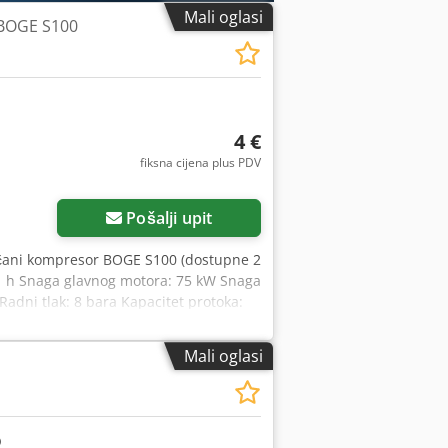
Mali oglasi
 BOGE S100
4 €
fiksna cijena plus PDV
Pošalji upit
jčani kompresor BOGE S100 (dostupne 2
81 h Snaga glavnog motora: 75 kW Snaga
Radni tlak: 8 bara Kapacitet protoka:
 1358 kg Posljednje održavanje
pskr Br. 2: Godina proizvodnje: 1999
Mali oglasi
tora ventilatora za hlađenje: 2,20 kW
,1 m³/min Dimenzije (D×Š×V): 1995 ×
osljednje održavanje obavljeno
ustrijski kompresor, komprimirani zrak,