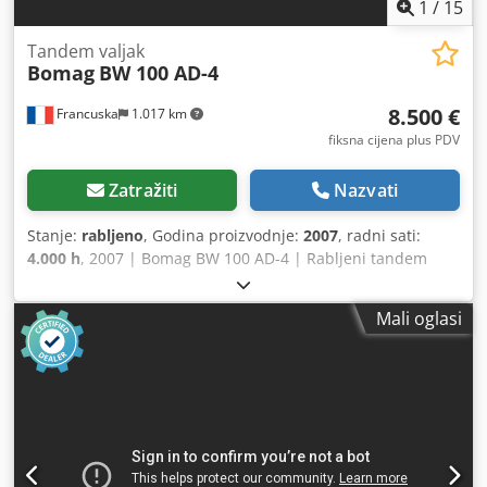
1
/
15
Tandem valjak
Bomag
BW 100 AD-4
8.500 €
Francuska
1.017 km
fiksna cijena plus PDV
Zatražiti
Nazvati
Stanje:
rabljeno
, Godina proizvodnje:
2007
, radni sati:
4.000 h
, 2007 | Bomag BW 100 AD-4 | Rabljeni tandem
valjak | 4000 sati 📍Lokacija: Francuska 🚛 Dostava
dostupna na vašu lokaciju – koristite naš kalkulator
Mali oglasi
prijevoza za izračun troškova! 💰 Kupite odmah za 8.500
EUR ili ponudite svoju cijenu. Plaćanje pri isporuci moguće
uz malu naknadu (uz odobrenje)* 👷‍♂️ Pregledao neovisni
stručnjak 44 kontrolne točke: 42 potvrđene ✅ 2 s manjim
nesavršenostima ℹ️ 0 kvarova ⚠️ 📌 Komentar inspektora:
Stroj je u dobrom stanju. Brojač je zamijenjen, stoga 200
sati nije stvarno, ali sve ostalo je u redu i nema posebnih
napomena. Dedpjzim T Hjfx Ahlewa 📄 Želite cijeli izvještaj