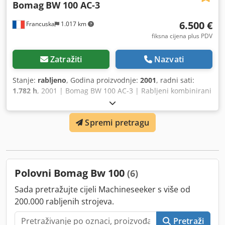
Bomag
BW 100 AC-3
6.500 €
Francuska
1.017 km
fiksna cijena plus PDV
Zatražiti
Nazvati
Stanje:
rabljeno
, Godina proizvodnje:
2001
, radni sati:
1.782 h
, 2001 | Bomag BW 100 AC-3 | Rabljeni kombinirani
valjak | 1782 radnih sati 📍 Lokacija: Francuska 🚛 Dostava
moguća do vaše lokacije – koristite naš kalkulator dostave
Spremi pretragu
za procjenu troškova transporta! 💰 Kupi odmah za 6500
EUR ili pošaljite ponudu. Plaćanje pri isporuci dostupno uz
pristupačnu naknadu (podložno odobrenju)* 👷‍♂️ Provjerio
neovisni stručnjak 41 inspekcijska točka: 36 odobreno ✅ 5
nedostataka ℹ️ 0 sigurnosnih problema ⚠️ 📌 Komentar
Polovni Bomag Bw 100
(6)
inspektora: Stroj je mehanički ispravan i u funkcionalnom
stanju, no potrebne su manje popravke prije terenske
Sada pretražujte cijeli Machineseeker s više od
upotrebe. Glavni funkcionalni problemi su neispravna
200.000 rabljenih strojeva.
vodena pumpa (sustav za polijevanje), curenje na jednoj
cijevi za gorivo te propuštanja na hidrauličkim spojnicama.
Pretraži