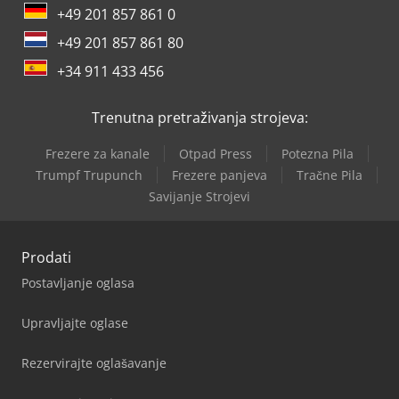
+49 201 857 861 0
+49 201 857 861 80
+34 911 433 456
Trenutna pretraživanja strojeva:
Frezere za kanale
Otpad Press
Potezna Pila
Trumpf Trupunch
Frezere panjeva
Tračne Pila
Savijanje Strojevi
Prodati
Postavljanje oglasa
Upravljajte oglase
Rezervirajte oglašavanje