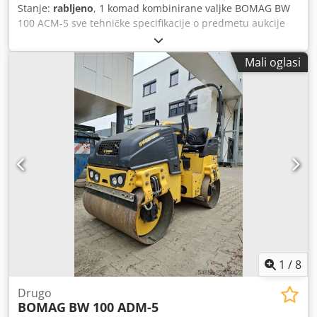
Stanje:
rabljeno
, 1 komad kombinirane valjke BOMAG BW
100 ACM-5 sve tehničke specifikacije o predmetu aukcije
pronaći ćete u odjeljku „Dokumenti” u obliku PDF datoteke
za preuzimanje! Boja: kao na slici, u skladu sa slikama i
Mali oglasi
pregledom Stanje: rabljeno Djdpfjzqaycex Ahlowa
1
/
8
Drugo
BOMAG
BW 100 ADM-5