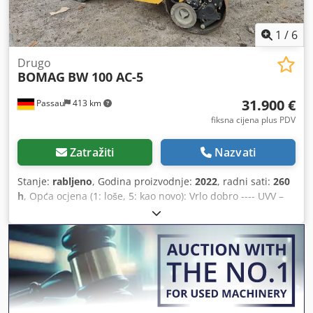
1
/
6
Drugo
BOMAG
BW 100 AC-5
31.900 €
Passau
413 km
fiksna cijena plus PDV
Zatražiti
Nazvati
Stanje:
rabljeno
, Godina proizvodnje:
2022
, radni sati:
260
h
, Opća ocjena (1: loše, 5: kao novo): Vrlo dobro ---- UVV –
novo – odmah spremno za upotrebu Oko 260 radnih sati –
radna težina 2.400 kg – radna širina 1.000 mm – Kubota
dizelski motor, stupanj V / TIER4f – četiri gumena kotača s
glatkim profilom straga – hidrostatični pogon za vožnju i
vibraciju – 2 strugala po valjku, opruženo i sklopivo –
prskanje pod pritiskom s intervalnom regulacijom –
multifunkcijska ručica za vožnju – multifunkcijski zaslon,