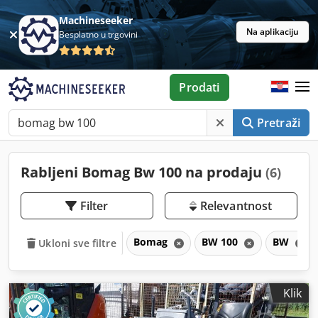
Machineseeker
Na aplikaciju
Besplatno u trgovini
Prodati
Pretraži
Rabljeni Bomag Bw 100 na prodaju
(6)
Filter
Relevantnost
Bomag
BW 100
BW
Ukloni sve filtre
Klik