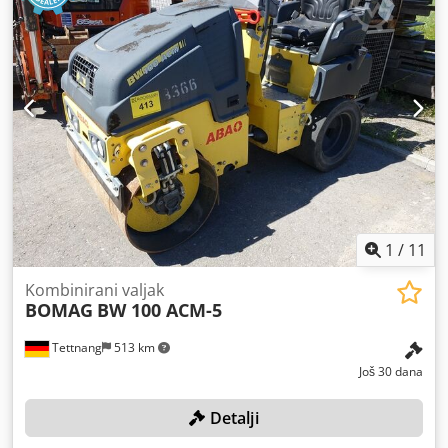
1
/
11
Kombinirani valjak
BOMAG
BW 100 ACM-5
Tettnang
513 km
Još 30 dana
Detalji