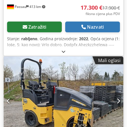
17.300 €
Passau
413 km
17.900 €
fiksna cijena plus PDV
Zatražiti
Nazvati
Stanje:
rabljeno
, Godina proizvodnje:
2022
, Opća ocjena (1:
loše, 5: kao novo): Vrlo dobro. Dodpfx Ahezkzzhelewa ----
UVV – novo!
Mali oglasi