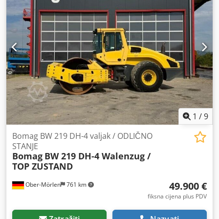
1
/
9
Bomag BW 219 DH-4 valjak / ODLIČNO
STANJE
Bomag
BW 219 DH-4 Walenzug /
TOP ZUSTAND
49.900 €
Ober-Mörlen
761 km
fiksna cijena plus PDV
Zatražiti
Nazvati