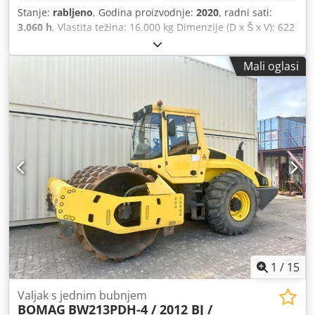
Stanje:
rabljeno
, Godina proizvodnje:
2020
, radni sati:
3.060 h
, Vlastita težina: 16.000 kg Dimenzije (D x Š x V): 622
x 230 x 299 cm Vrsta motora: Deutz DEUTZ TCD4.1 L-4 =
Dodatne opcije i oprema = - Grijano sjedalo Cedpfx Aeygu
Mali oglasi
Rvobgorf
1
/
15
Valjak s jednim bubnjem
BOMAG
BW213PDH-4 / 2012 BJ /