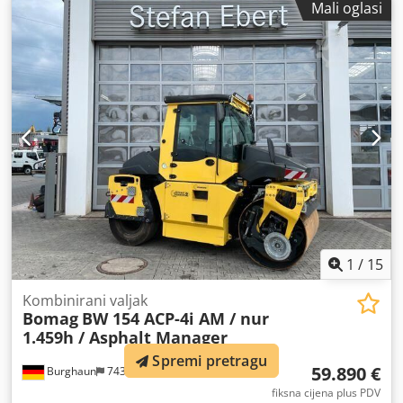
Mali oglasi
1
/
15
Kombinirani valjak
Bomag
BW 154 ACP-4i AM / nur
1.459h / Asphalt Manager
Spremi pretragu
59.890 €
Burghaun
743 km
fiksna cijena plus PDV