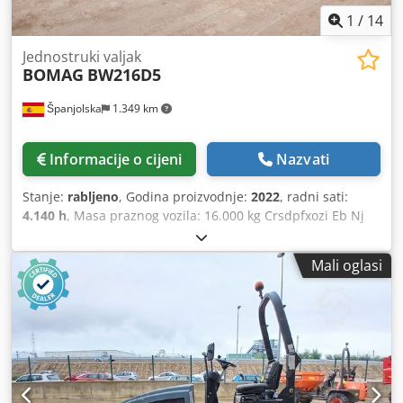
1
/
14
Jednostruki valjak
BOMAG
BW216D5
Španjolska
1.349 km
Informacije o cijeni
Nazvati
Stanje:
rabljeno
, Godina proizvodnje:
2022
, radni sati:
4.140 h
, Masa praznog vozila: 16.000 kg Crsdpfxozi Eb Nj
Abgof Dimenzije (D x Š x V): 622 x 230 x 299 cm
Mali oglasi