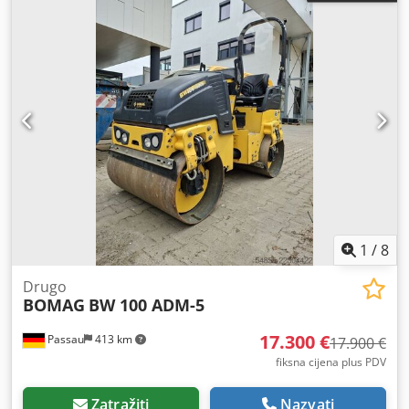
1
/
8
Drugo
BOMAG
BW 100 ADM-5
17.300 €
Passau
413 km
17.900 €
fiksna cijena plus PDV
Zatražiti
Nazvati