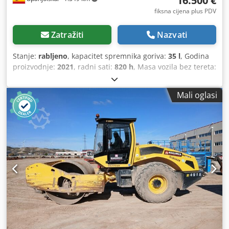
16.500 €
fiksna cijena plus PDV
Zatražiti
Nazvati
Stanje:
rabljeno
, kapacitet spremnika goriva:
35 l
, Godina
proizvodnje:
2021
, radni sati:
820 h
, Masa vozila bez tereta:
2.700 kg Dimenzije (D x Š x V): 253 x 127 x 257 cm Credpfx
Asy Iz A Ajbgjf
Mali oglasi