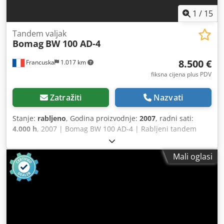
1
/
15
Tandem valjak
Bomag
BW 100 AD-4
8.500 €
Francuska
1.017 km
fiksna cijena plus PDV
Zatražiti
Nazvati
Stanje:
rabljeno
, Godina proizvodnje:
2007
, radni sati:
4.000 h
, 2007 | Bomag BW 100 AD-4 | Rabljeni tandem
valjak | 4000 sati Cjdpfx Aozim T Hebgjrf 📍Lokacija:
Francuska 🚛 Dostava dostupna na vašu lokaciju – koristite
Mali oglasi
naš kalkulator prijevoza za izračun troškova! 💰 Kupite
odmah za 8.500 EUR ili ponudite svoju cijenu. Plaćanje pri
isporuci moguće uz malu naknadu (uz odobrenje)* 👷‍♂️
Pregledao neovisni stručnjak 44 kontrolne točke: 42
potvrđene ✅ 2 s manjim nesavršenostima ℹ️ 0 kvarova ⚠️ 📌
Komentar inspektora: Stroj je u dobrom stanju. Brojač je
zamijenjen, stoga 200 sati nije stvarno, ali sve ostalo je u