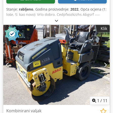
Stanje:
rabljeno
, Godina proizvodnje:
2022
, Opća ocjena (1:
loše, 5: kao novo): Vrlo dobro. Cedpfxozkzzhs Abgsrf ----
UVV – novo!
Klik
1
/
11
Kombinirani valjak