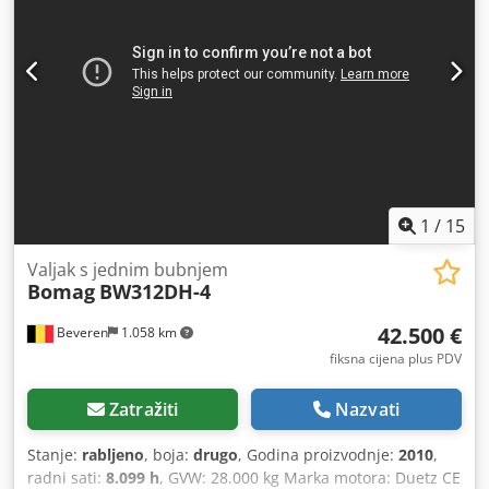
1
/
15
Valjak s jednim bubnjem
Bomag
BW312DH-4
42.500 €
Beveren
1.058 km
fiksna cijena plus PDV
Zatražiti
Nazvati
Stanje:
rabljeno
, boja:
drugo
, Godina proizvodnje:
2010
,
radni sati:
8.099 h
, GVW: 28.000 kg Marka motora: Duetz CE