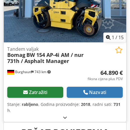
1
/
15
Tandem valjak
Bomag
BW 154 AP-4i AM / nur
731h / Asphalt Manager
64.890 €
Burghaun
743 km
fiksna cijena plus PDV
Zatražiti
Nazvati
Stanje:
rabljeno
, Godina proizvodnje:
2018
, radni sati:
731
h
,