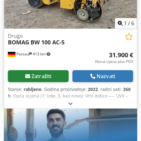
1
/
6
Drugo
BOMAG
BW 100 AC-5
31.900 €
Passau
413 km
fiksna cijena plus PDV
Zatražiti
Nazvati
Stanje:
rabljeno
, Godina proizvodnje:
2022
, radni sati:
260
h
, Opća ocjena (1: loše, 5: kao novo): Vrlo dobro ---- UVV –
novo – odmah spremno za upotrebu Cjdpfxezkzzno Abgorf
Oko 260 radnih sati – radna težina 2.400 kg – radna širina
1.000 mm – Kubota dizelski motor, stupanj V / TIER4f –
četiri gumena kotača s glatkim profilom straga –
hidrostatični pogon za vožnju i vibraciju – 2 strugala po
valjku, opruženo i sklopivo – prskanje pod pritiskom s