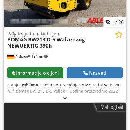
1
/
26
Valjak s jednim bubnjem
BOMAG
BW213 D-5 Walzenzug
NEWUERTIG 390h
Aichach
484 km
Informacije o cijeni
Nazvati
Stanje:
rabljeno
, Godina proizvodnje:
2022
, radni sati:
390
h
, * Bomag BW 213 D-5 valjak * Godina proizvodnje 2022 *
390 radnih sati * Euro 5 * 12.500–14.800 kg * Deutz motor
95 kW * Klima-uređaj * Gume: 23,1-26IND Codpjyr U Tnsfx
Mali oglasi
Abgerf * KAO NOVO!