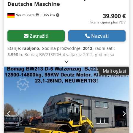
Deutsche Maschine
39.900 €
Neumünster
1.065 km
fiksna cijena plus PDV
Zatražiti
Nazvati
Stanje:
rabljeno
, Godina proizvodnje:
2012
, radni sati:
5.598 h
, Bomag BW213PDH-4 valjak iz 2012. godine sa
samo 5.598 radnih sati! ---- * Proizvođač: Bomag * Tip:
BW213PDH-4 * Godina proizvodnje: 2012 * Očitani radni
Mali oglasi
sati: cca 5.598 * Radna masa: 13.100 kg * Klima uređaj *
Njemački stroj * 119 kW * Deutz dizel motor * Dodatne
fotografije i video dostupni na upit Crjdpfx Absyt Uiregjf *
Cijena: 39.900 EUR, neto + 19% PDV-a ---- Za dodatna
pitanja molimo nazvati: For more questions please call:
Erik Kortum: WhatsApp Kai Kortum: WhatsApp Sve
informacije bez jamstva, uz mogućnost pogreške i
prethodne prodaje.