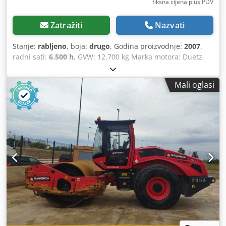
fiksna cijena plus PDV
Zatražiti
Nazvati
Stanje:
rabljeno
, boja:
drugo
, Godina proizvodnje:
2007
,
radni sati:
6.500 h
, GVW: 12.700 kg Marka motora: Duetz
Crodpfx Abjy R Uwrogjf CE oznaka: da Serijski broj:
101582511260 Strojevi na prodaju! Pregledajte našu web-
Mali oglasi
stranicu za različite strojeve spremne za kupnju. Imamo
više opcija nego što je prikazano online, slobodno nas
nazovite ili pošaljite e-mail u bilo koje vrijeme. Svi naši
strojevi su u potpunosti servisirani i provjereni za
pouzdanost. Trebate slike? Samo nas kontaktirajte i poslati
ćemo ih odmah. Na usluzi smo vam na nizozemskom,
engleskom, francuskom, njemačkom, španjolskom i ruskom
jeziku. Otkrijte naš široki izbor pouzdanih strojeva.