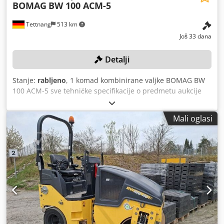
BOMAG
BW 100 ACM-5
Tettnang
513 km
Još 33 dana
Detalji
Stanje:
rabljeno
, 1 komad kombinirane valjke BOMAG BW
100 ACM-5 sve tehničke specifikacije o predmetu aukcije
pronaći ćete u odjeljku „Dokumenti” u obliku PDF datoteke
za preuzimanje! Boja: kao na slici, u skladu sa slikama i
Mali oglasi
pregledom Stanje: rabljeno Crjdpfx Aezqaycobgjf