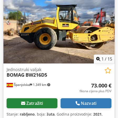
Kubota 2.600 kg Codszc Iyvspfx Abgsrf Prodajna cijena:
8.800,-- neto Hamm HD 10 Godina proizvodnje 2006 Prema
satu: 4.356 radnih sati 20,1 kW Deutz 2.450 kg Prodajna
cijena: 8.800,-- neto Hamm HD 10 Godina proizvodnje 2006
Prema satu: 7.771 radnih sati 20,1 kW Deutz 2.450 kg
Prodajna cijena: 8.800,-- neto Mogućnost povoljne dostave!
1
/
15
Jednostruki valjak
BOMAG
BW216D5
73.000 €
Španjolska
1.349 km
fiksna cijena plus PDV
Zatražiti
Nazvati
Stanje:
rabljeno
, boja:
žuta
, Godina proizvodnje:
2021
,