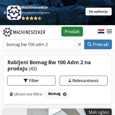
Machineseeker
Na aplikaciju
Besplatno u trgovini
Prodati
Pretraži
Rabljeni Bomag Bw 100 Adm 2 na
prodaju
(42)
Filter
Relevantnost
Bomag
Ukloni sve filtre
Mali oglasi