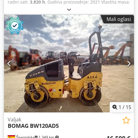
radni sati:
3.820 h
, Godina proizvodnje: 2021 Vlastita masa:
16.000 kg Dimenzije (D x Š x V): 622 x 230 x 299 cm Vrsta
motora: Deutz DEUTZ TCD4.1 L-4 Csdpsx Sqhisfx Abgerf
Mali oglasi
1
/
15
Valjak
BOMAG
BW120AD5
Španjolska
1.349 km