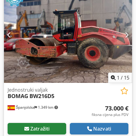
1
/
15
Jednostruki valjak
BOMAG
BW216D5
73.000 €
Španjolska
1.349 km
fiksna cijena plus PDV
Zatražiti
Nazvati