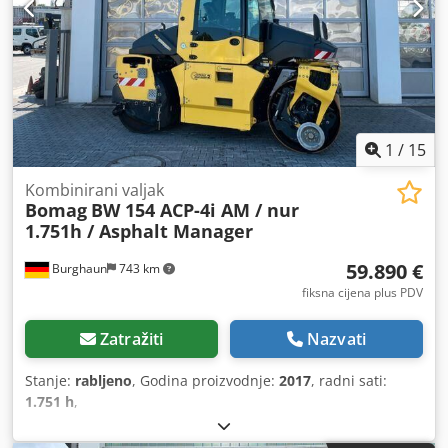
1
/
15
Kombinirani valjak
Bomag
BW 154 ACP-4i AM / nur
1.751h / Asphalt Manager
59.890 €
Burghaun
743 km
fiksna cijena plus PDV
Zatražiti
Nazvati
Stanje:
rabljeno
, Godina proizvodnje:
2017
, radni sati:
1.751 h
,