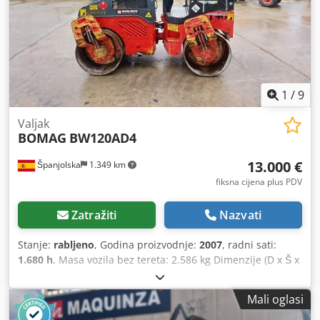
1
/
9
Valjak
BOMAG
BW120AD4
13.000 €
Španjolska
1.349 km
fiksna cijena plus PDV
Zatražiti
Nazvati
Stanje:
rabljeno
, Godina proizvodnje:
2007
, radni sati:
1.680 h
, Masa vozila bez tereta: 2.586 kg Dimenzije (D x Š x
V): 248 x 128 x 180 cm Crodozb I Tmspfx Abgjf
Mali oglasi