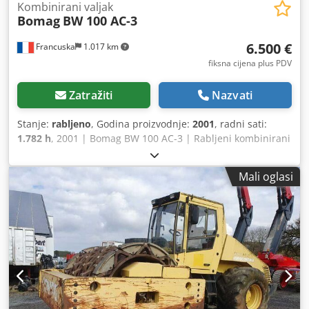
Kombinirani valjak
Bomag
BW 100 AC-3
6.500 €
Francuska
1.017 km
fiksna cijena plus PDV
Zatražiti
Nazvati
Stanje:
rabljeno
, Godina proizvodnje:
2001
, radni sati:
1.782 h
, 2001 | Bomag BW 100 AC-3 | Rabljeni kombinirani
valjak | 1782 radnih sati 📍 Lokacija: Francuska 🚛 Dostava
moguća do vaše lokacije – koristite naš kalkulator dostave
Mali oglasi
za procjenu troškova transporta! 💰 Kupi odmah za 6500
EUR ili pošaljite ponudu. Plaćanje pri isporuci dostupno uz
pristupačnu naknadu (podložno odobrenju)* 👷‍♂️ Provjerio
neovisni stručnjak 41 inspekcijska točka: 36 odobreno ✅ 5
nedostataka ℹ️ 0 sigurnosnih problema ⚠️ 📌 Komentar
inspektora: Stroj je mehanički ispravan i u funkcionalnom
stanju, no potrebne su manje popravke prije terenske
upotrebe. Glavni funkcionalni problemi su neispravna
vodena pumpa (sustav za polijevanje), curenje na jednoj