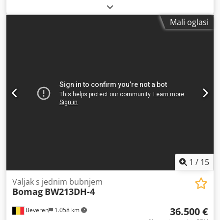
oznaka: da Serijski broj: 101583141318 Strojevi na prodaju!
Csdpfx Abozblcrsgorf Pregledajte našu web stranicu za
Mali oglasi
raznovrsnu ponudu strojeva spremnih za kupnju. Imamo
više opcija od prikazanih na internetu, zato nas slobodno
nazovite ili pošaljite e-poštu u bilo koje vrijeme. Svi naši
strojevi su potpuno servisirani i provjereni na pouzdanost.
Trebate slike? Samo nas kontaktirajte i odmah ćemo ih
podijeliti. Na raspolaganju smo vam na nizozemskom,
engleskom, francuskom, njemačkom, španjolskom i ruskom
jeziku. Otkrijte našu široku ponudu pouzdanih strojeva.
1
/
15
Valjak s jednim bubnjem
Bomag
BW213DH-4
36.500 €
Beveren
1.058 km