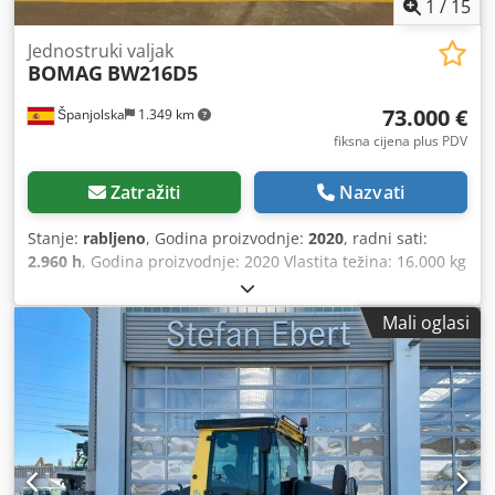
1
/
15
Jednostruki valjak
BOMAG
BW216D5
73.000 €
Španjolska
1.349 km
fiksna cijena plus PDV
Zatražiti
Nazvati
Stanje:
rabljeno
, Godina proizvodnje:
2020
, radni sati:
2.960 h
, Godina proizvodnje: 2020 Vlastita težina: 16.000 kg
Dimenzije (D x Š x V): 622 x 230 x 299 cm Tip motora: Deutz
DEUTZ TCD4.1 L-4 Codpfexqfdtsx Abgsrf
Mali oglasi