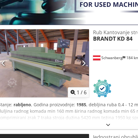
Rub Kantovanje str
BRANDT
KD 84
Schwanberg
184 k
1
/
6
Stanje:
rabljeno
, Godina proizvodnje:
1985
, debljina ruba 0,4 - 1
duljina radnog komada min 160 mm širina radnog komada min 65 
komprimirani zrak 7 traka stroja dužina 5420 mm težina 1950 kg spr
nanošenje ljepila valjak s lijevim i desnim rubom rebra za PVC i tr
pneumatske grede pneumatski tlačni valjci za rubnu upravljačku ploču
Jednostrani obrublj
kombinovana rezna kombinacija s 2 agregata, 1. agregat ravno, 2. p