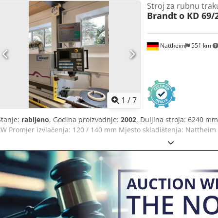
Stroj za rubnu tra
Brandt
o KD 69/
Nattheim
551 km
1
/
7
Stanje:
rabljeno
, Godina proizvodnje:
2002
, Duljina stroja: 6240 mm
kW Promjer izvlačenja: 120 / 140 mm Mjesto skladištenja: Nattheim