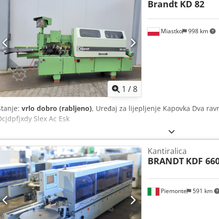
Brandt
KD 82
Miastko
998 km
1
/
8
Stanje:
vrlo dobro (rabljeno)
, Uređaj za lijepljenje Kapovka Dva ra
Dcjdpfjxdy Slex Ac Esk
Kantiralica
BRANDT
KDF 66
Piemonte
591 km