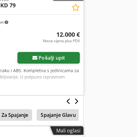
 KD 79
ustava za brzo mijenjanje transportnog
Tehnički podaci bez obveze, pogreške i
 Svi proizvodi ili strojevi kupljeni su
km
u stroja prije nego što nađete. •
(Na vaše upite odgovaramo samo uz
12.000 €
fiksna cijena plus PDV
Pošalji upit
traku i ABS. Kompletna s jedinicama za
obljivanje. U potpuno ispravnom
 Za Spajanje
Spajanje Glavu
Mali oglasi