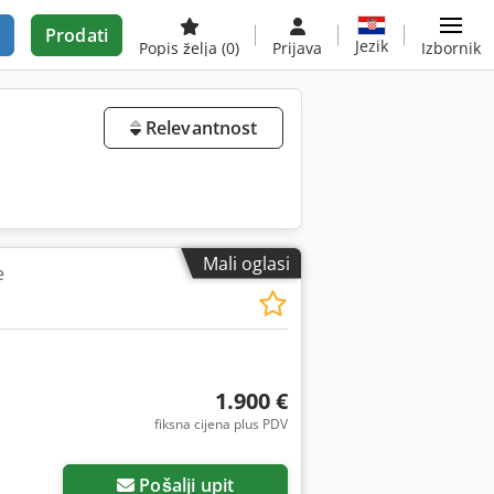
Prodati
Jezik
Popis želja
(0)
Prijava
Izbornik
Relevantnost
Mali oglasi
e
1.900 €
fiksna cijena plus PDV
Pošalji upit