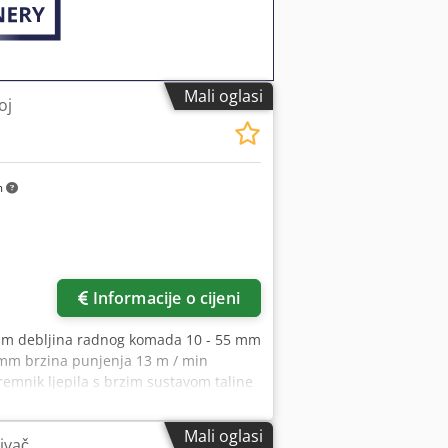
Mali oglasi
oj
m
Informacije o cijeni
2 mm debljina radnog komada 10 - 55 mm
mm brzina punjenja 13 m / min
emnik ljepila s brzim sustavom taline
ake Podešavanje visine motora za
, rotacijski svi agregati linijski
Mali oglasi
ivač
olumjer agregata i fazno glodanje