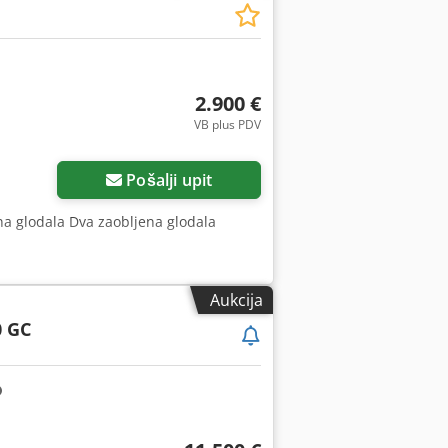
2.900 €
VB plus PDV
Pošalji upit
vna glodala Dva zaobljena glodala
Aukcija
0 GC