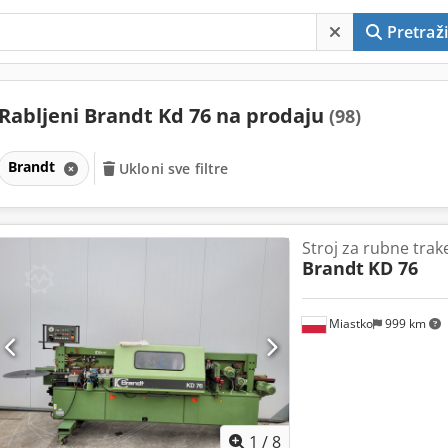
Pretraži
Rabljeni Brandt Kd 76 na prodaju
(98)
Brandt
Ukloni sve filtre
Stroj za rubne trak
Brandt
KD 76
Miastko
999 km
1
/
8