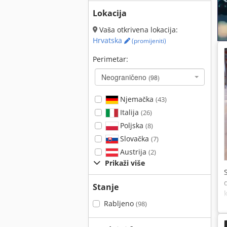
Lokacija
Vaša otkrivena lokacija:
Hrvatska
(promijeniti)
Perimetar:
Neograničeno
(98)
Njemačka
(43)
Italija
(26)
Poljska
(8)
Slovačka
(7)
Austrija
(2)
Prikaži više
Stanje
Rabljeno
(98)