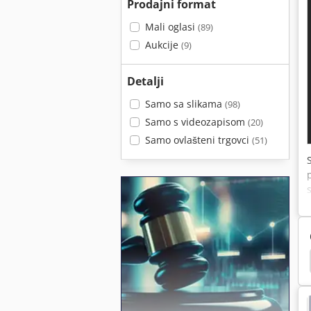
Prodajni format
Mali oglasi
(89)
Aukcije
(9)
Detalji
Samo sa slikama
(98)
Samo s videozapisom
(20)
Samo ovlašteni trgovci
(51)
Drvo Od 1401 Rubova Anleimen Stroj