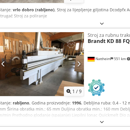
Stanje:
vrlo dobro (rabljeno)
, Stroj za lijepljenje giljotina Dcodpfx
strugač Stroj za poliranje
Stroj za rubnu tra
Brandt
KD 88 FQ
Nattheim
551 km
1
/
9
Stanje:
rabljeno
, Godina proizvodnje:
1996
, Debljina ruba: 0,4 - 12 
mm Širina obratka min.: 65 mm Duljina obratka min.: 160 mm Deblj
m/min Prethodno glodanje (spajanje) Ljepilni lonac Quickmelt Dio z
ravnini Glodanje radijusa Kopiranje kutova Ravno s craper Jedinica 
1220 x 2400 mm Težina: 3000 kg Mjesto skladištenja: Nattheim Djd