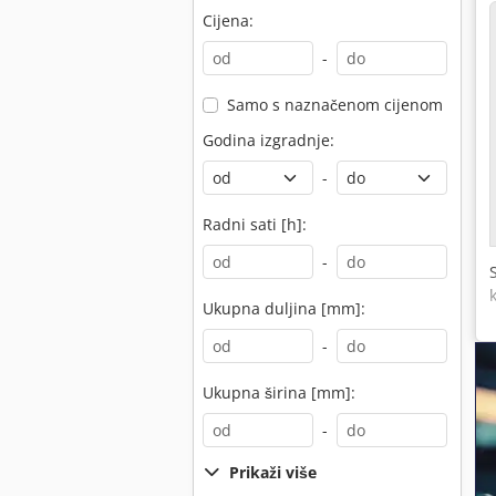
Cijena:
-
Samo s naznačenom cijenom
Godina izgradnje:
-
Radni sati [h]:
-
Ukupna duljina [mm]:
-
Ukupna širina [mm]:
-
Prikaži više