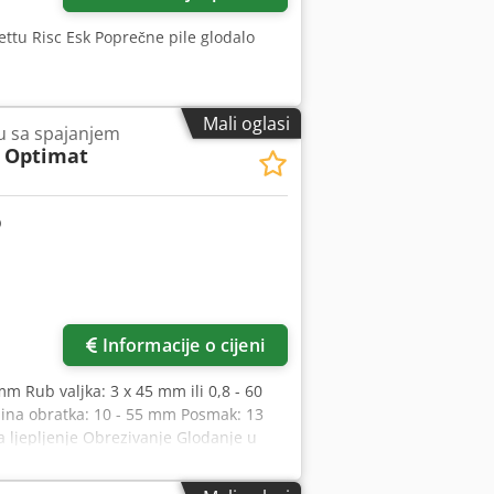
 Aettu Risc Esk Poprečne pile glodalo
Mali oglasi
ku sa spajanjem
 Optimat
Informacije o cijeni
mm Rub valjka: 3 x 45 mm ili 0,8 - 60
ina obratka: 10 - 55 mm Posmak: 13
a ljepljenje Obrezivanje Glodanje u
za poliranje Dimenzije stroja: 7450 x
ovvkd Tepfx Ac Eeck