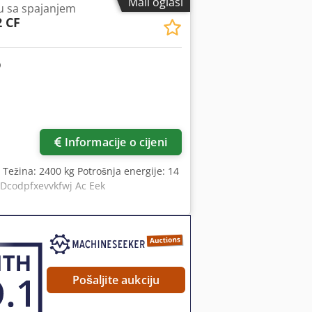
Mali oglasi
ku sa spajanjem
2 CF
Informacije o cijeni
 Težina: 2400 kg Potrošnja energije: 14
 Dcodpfxevvkfwj Ac Eek
Pošaljite aukciju