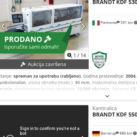
BRANDT
KDF 530
Piemonte
591 km
PRODANO
Isporučite sami odmah!
1
/
14
Aukcija završena
Stanje:
spreman za upotrebu (rabljeno)
, Godina proizvodnje:
2004
funkcionalan
, visina obratka (maks.):
40 mm
, maksimalna debljina
m/min
, maksimalna brzina okretanja:
12.000 okr/min
, Oprema:
CE
zajamčena prodaja najvišoj ponudi! TEHNIČKI DETALJI Maks. brzi
debljina ploče: 40 mm Minimalna visina panela: 8 mm Maksimalna
Kantiralica
debljina ruba: 0,3 mm Maksimalna debljina ruba: 6 mm Maksimalni 
BRANDT
KDF 550
STROJA Jedinica za formatno rezanje Jedinica: Korekcije Automats
2,2 kW Grijaće lampe za zagrijavanje ruba Spremnik za kolut Broj poz
Kadica za vruće ljepilo Prijenosna staza s robnim valjcima Broj tlač
Barntrup
886 km
Jedinica: Obrada glave Broj motora: 2 Automatsko djelovanje pre