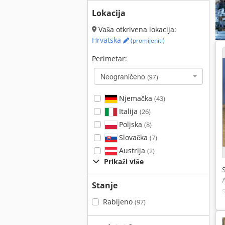
Lokacija
Vaša otkrivena lokacija:
Hrvatska
(promijeniti)
Perimetar:
Neograničeno
(97)
Njemačka
(43)
Italija
(26)
Poljska
(8)
Slovačka
(7)
Austrija
(2)
Prikaži više
Stanje
Rabljeno
(97)