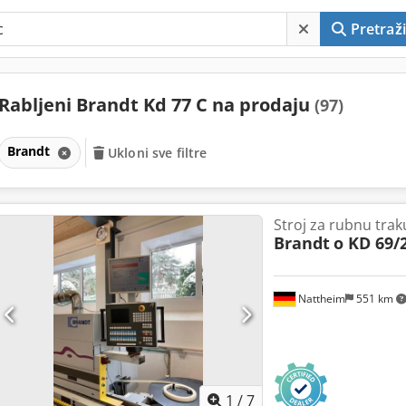
Pretraži
Rabljeni Brandt Kd 77 C na prodaju
(97)
Brandt
Ukloni sve filtre
Stroj za rubnu tra
Brandt
o KD 69/
Nattheim
551 km
1
/
7