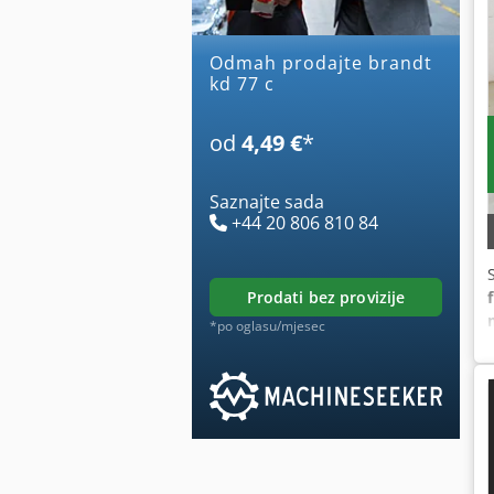
Odmah prodajte brandt
kd 77 c
od
4,49 €
*
Saznajte sada
+44 20 806 810 84
prodati bez provizije
*po oglasu/mjesec