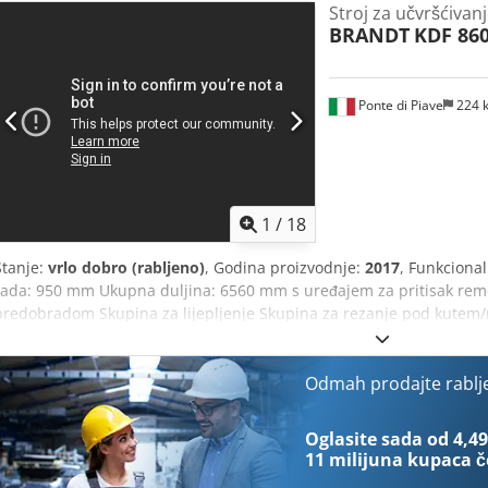
Stroj za učvršćivan
BRANDT
KDF 86
Ponte di Piave
224 
1
/
18
Stanje:
vrlo dobro (rabljeno)
, Godina proizvodnje:
2017
, Funkciona
rada: 950 mm Ukupna duljina: 6560 mm s uređajem za pritisak rem
predobradom Skupina za lijepljenje Skupina za rezanje pod kutem/
rezanje pod kutem/ravno Pneumatska regulacija u 2 položaja za rez
razina MS 40 s suprotnim smjerom rotacije Pneumatska regulacija 
Skupina za rezanje profila Skupina za struganje u više razina Skup
Odmah prodajte rablj
četkanje Upravljanje: Powertouch Podržni valjci za uske komade Sk
odvajanje na komadu Skupina za prskanje lubrikanta za rubni mate
Oglasite sada od 4,49
sati i 576.091 metara obrađenih rubova
11 milijuna kupaca
č