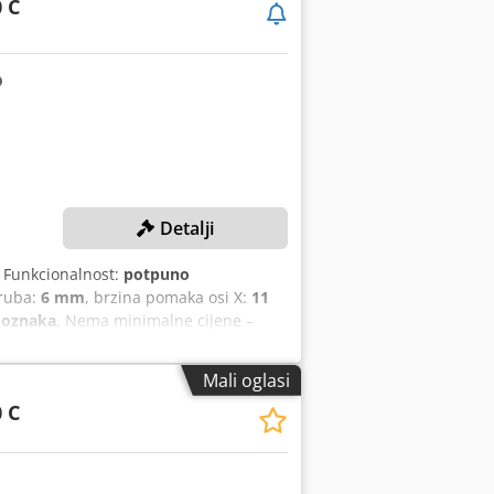
 C
Detalji
, Funkcionalnost:
potpuno
 ruba:
6 mm
, brzina pomaka osi X:
11
 oznaka
, Nema minimalne cijene –
na posmaka: 11 m/min Maksimalna
 visina panela: 40 mm Minimalna
Mali oglasi
broj okretaja: 12.000 o/min DETALJI
 C
ki zahvat prema vremenu Snaga motora:
icija: 1 Sustav nanošenja ljepila
nih valjaka: 3 Jedinica za obradu ruba 1
ma vremenu Snaga motora: 0,18 kW