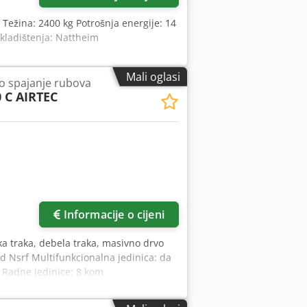
 Težina: 2400 kg Potrošnja energije: 14
kladištenja: Nattheim
Mali oglasi
no spajanje rubova
 C AIRTEC
Informacije o cijeni
ka traka, debela traka, masivno drvo
 Ad Nsrf Multifunkcionalna jedinica: da
Radne jedinice: 8 kom