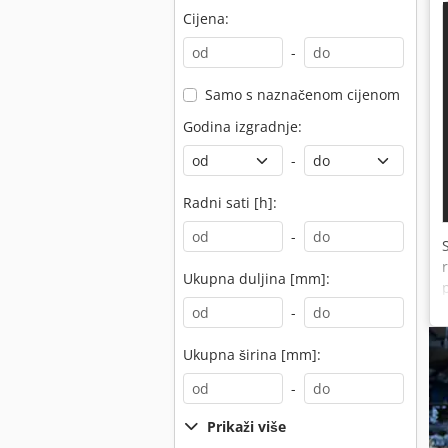
Cijena:
-
Samo s naznačenom cijenom
Godina izgradnje:
-
Radni sati [h]:
-
Ukupna duljina [mm]:
-
Ukupna širina [mm]:
-
Prikaži više