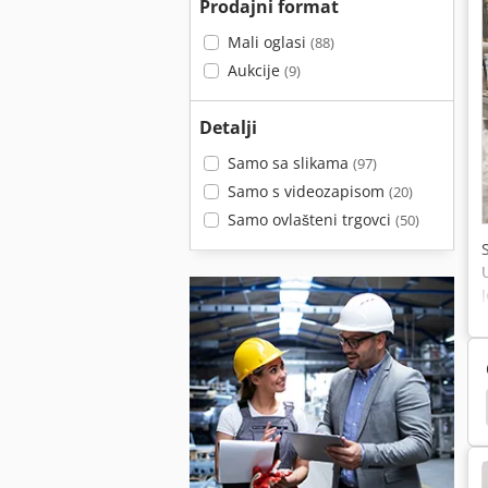
Prodajni format
Mali oglasi
(88)
Aukcije
(9)
Detalji
Samo sa slikama
(97)
Samo s videozapisom
(20)
Samo ovlašteni trgovci
(50)
Drvo Od 1401 Rubova Anleimen Stroj