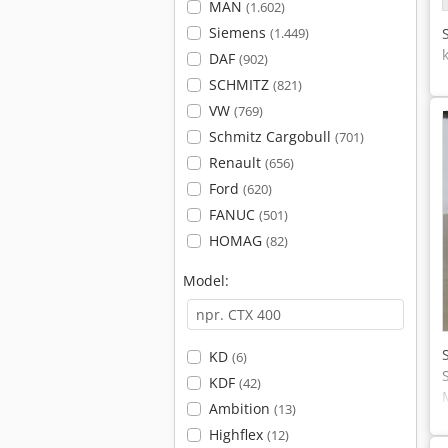
MAN
(1.602)
Siemens
(1.449)
DAF
(902)
SCHMITZ
(821)
VW
(769)
Schmitz Cargobull
(701)
Renault
(656)
Ford
(620)
FANUC
(501)
HOMAG
(82)
Model:
KD
(6)
KDF
(42)
Ambition
(13)
Highflex
(12)