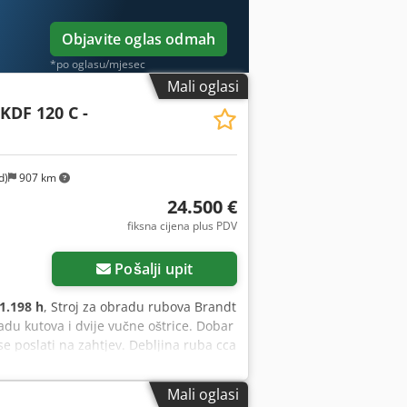
Objavite oglas odmah
*po oglasu/mjesec
Mali oglasi
KDF 120 C -
d)
907 km
24.500 €
fiksna cijena plus PDV
Pošalji upit
1.198 h
, Stroj za obradu rubova Brandt
radu kutova i dvije vučne oštrice. Dobar
 poslati na zahtjev. Debljina ruba cca
in Zaštitna kapica za smanjenje buke
0 mm, uključujući prikazane cijevi
Mali oglasi
 jednostavno upravljanje strojem