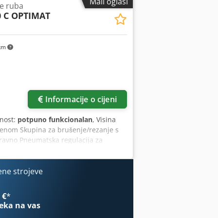
Mali oglasi
je ruba
0 C OPTIMAT
km
Informacije o cijeni
lnost:
potpuno funkcionalan
, Visina
enom Skupina za brušenje/rezanje s
ravno Pneumatska regulacija za
anje Skupina za obrezivanje u više
u 2 položaja Codpfx Adjzkamce Nerf
ina za čišćenje rubova Skupina za
ene strojeve
upina za prskanje sredstva za
rijal Bez povrata komada 6414 radnih
 €
*
eka na vas