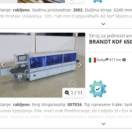
Stanje:
rabljeno
, Godina proizvodnje:
2002
, Duljina stroja: 6240 mm
kW Promjer izvlačenja: 120 / 140 mm Codpjvvkfwjfx Ad Njrf Mjesto s
Stroj za jednostra
BRANDT
KDF 650
Italija
417 km
1
/
11
Stanje:
rabljeno
, broj stroja/vozila:
007834
, Tip nanesene trake: tan
Sustav lijepljenja: EVA, vrući zrak Predfrezanje: da Cedpfjv Sf I Esx
Maks. brzina pomaka: 18 m/min Maksimalna debljina ploče: 60 mm 