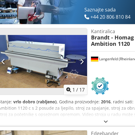
Saznajte sada
+44 20 806 810 84
Kantiralica
Brandt - Homag
Ambition 1120
Langenfeld (Rheinlan
1
/
17
Stanje:
vrlo dobro (rabljeno)
, Godina proizvodnje:
2016
, radni sati:
Ambition 1120 c s 2 posude za ljepilo, stroj za spajanje, stroj za ob
stroj za početnike s opsežnom opremom. Video stroja u radu može se
0,4 - 3 mm Visina obratka cca 10 - 40 mm Brzina pomaka cca 8 m/m
izvlačiva podloga za obratak Priključak za usisavanje 1x100 mm, 4x8
Edgebander
promjera 200 mm Easy-Touch upravljačka ploča s ekranom u boji za