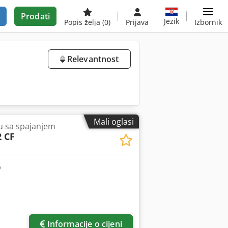
Prodati
Jezik
Popis želja
(0)
Prijava
Izbornik
Relevantnost
Mali oglasi
ku sa spajanjem
2 CF
Informacije o cijeni