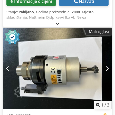
Informacije o cijeni
Nazvati
Stanje:
rabljeno
, Godina proizvodnje:
2000
, Mjesto
skladištenja: Nattheim Djdpfxsvvi Iko Ab Newa
Mali oglasi
1
/
3