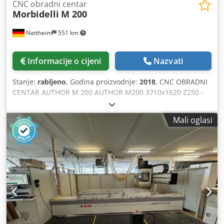
CNC obradni centar
Morbidelli
M 200
Nattheim
551 km
Informacije o cijeni
Nazvati
Stanje:
rabljeno
, Godina proizvodnje:
2018
, CNC OBRADNI
CENTAR AUTHOR M 200 AUTHOR M200 3710x1620 Z250 -
CNC obradni centar 1 Tehničke karakteristike Radni
prostor I.M.S. I.U. Radni prostor X os 3710 mm * 146" *
Mali oglasi
Radni prostor Y os 1620 mm * 63¾" * Promjer prolaza
obratka Y 1900 mm 74¾" Promjer prolaza obratka Z 250
mm 9¾ Dužina obratka pri serijskoj obradi 1700 + 1700
mm 67" + 67" Brzina kretanja X-Y osi PRO-SPACE 56 m/min
184 ft/min Brzina kretanja X-Y osi PRO-SPEED 78 m/min 256
ft/min * Duljina puta svim alatima u smjeru X i Y;
pogledajte odgovarajući nacrt za detaljnije informacije. S
5-osnim motorom, dimenzija u smjeru Y se povećava na
1680 mm (66"), za motor JQX ili 1720 mm (67½") za motor
KS/KT. Maksimalna širina ploče za horizontalno bušenje,