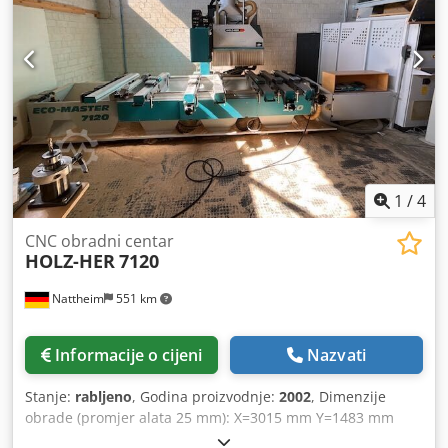
1
/
4
CNC obradni centar
HOLZ-HER
7120
Nattheim
551 km
Informacije o cijeni
Nazvati
Stanje:
rabljeno
, Godina proizvodnje:
2002
, Dimenzije
obrade (promjer alata 25 mm): X=3015 mm Y=1483 mm
Z=325 mm Maks.hodovi: X=3268 mm Z=325 mm Maks. d (10