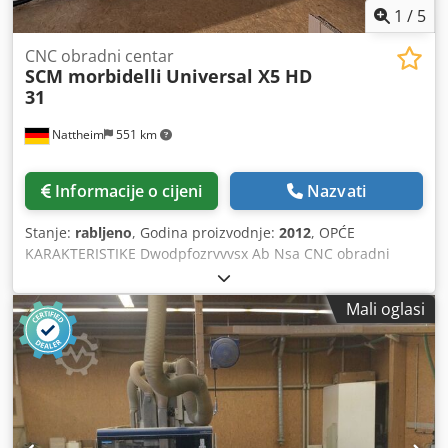
1
/
5
korisnicima, dostupni su kao opcija. Dodpfezr H I Asx Ab
Newa
CNC obradni centar
SCM morbidelli
Universal X5 HD
31
Nattheim
551 km
Informacije o cijeni
Nazvati
Stanje:
rabljeno
, Godina proizvodnje:
2012
, OPĆE
KARAKTERISTIKE Dwodpfozrvvvsx Ab Nsa CNC obradni
centar s fiksnim strojnim stolom i pokretnim nosačem
agregata u portalnoj izvedbi za bušenje i glodanje ploča od
Mali oglasi
različitih materijala (iверne ploče, MDF, masivno drvo,
plastika itd.). KONSTRUKCIJA STROJA Osnovna konstrukcija
je monolitna, izrađena od čelične konstrukcije s debelim
stijenkama. Konstrukcija je dodatno ojačana zavarenim
elementima preko cijele površine strojne podloge, što je
čini iznimno stabilnom. Primjenjen oblik stola, s velikom
bazom, ključan je za osiguranje trajne preciznosti i