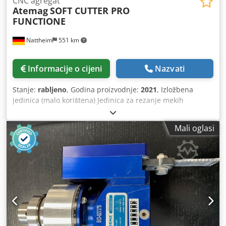
CNC agregat
Atemag
SOFT CUTTER PRO
FUNCTIONE
Nattheim
551 km
Informacije o cijeni
Nazvati
Stanje:
rabljeno
, Godina proizvodnje:
2021
, Izložbena
jedinica (malo korištena) Jedinica za rezanje mekih
materijala kao što su jezgre saća, akustični elementi i
tkanine pomoću oscilirajućih pokreta Mogućnosti obrade:
Mali oglasi
Rezanje ravnih ili radijalnih izreza Tipična područja
primjene: • Tekstil: Rezanje tkanina ili tekstila (npr. koža,
filc itd.) ) .) • Rezanje saćastih jezgri za vrata, konstrukcije
stubišta, konstrukcije izložbenih štandova, konstrukcije
kamp kućica • Akustični elementi: Rezanje poliestera, pjene
ili drugih materijala koji apsorbiraju zvuk • Zrakoplovstvo,
izgradnja brodova, zrakoplovstvo: Rezanje saćastih jezgri
Tehničke specifikacije Maks. .ulazna brzina: 6000 min-1
Omjer prijenosa: 1 : 1,48 Dopuštena radna temperatura: