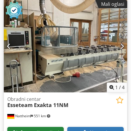
Mali oglasi
1
/
4
Obradni centar
Esseteam
Exakta 11NM
Nattheim
551 km