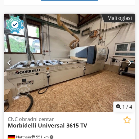
Mali oglasi
1
/
4
CNC obradni centar
Morbidelli
Universal 3615 TV
Nattheim
551 km