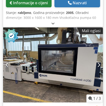
Informacije o cijeni
Nazvati
Stanje:
rabljeno
, Godina proizvodnje:
2005
, Obradni
dimenzije: 3000 x 1600 x 180 mm Visokotlačna pumpa 60
KS / 45 kW Model E-60 Radni tlak 4.130 BAR Potrošnja vode
4,69 litara/min. Softver Watercad-CAM Automatska
Mali oglasi
optimizacija rezanja Lokacija skladišta: kod kupca Dwsdpfx
Aexgfbqeb Nsa
1
/
3