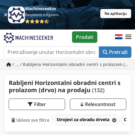
Machineseeker
Na aplikaciju
Besplatno u trgovini
Prodati
Pretraži
/ ... / Rabljena Horizontalni obradni centri s prolazom (drvo
Rabljeni Horizontalni obradni centri s
prolazom (drvo) na prodaju
(132)
Filter
Relevantnost
Strojevi za obradu drveta
CNC o
Ukloni sve filtre