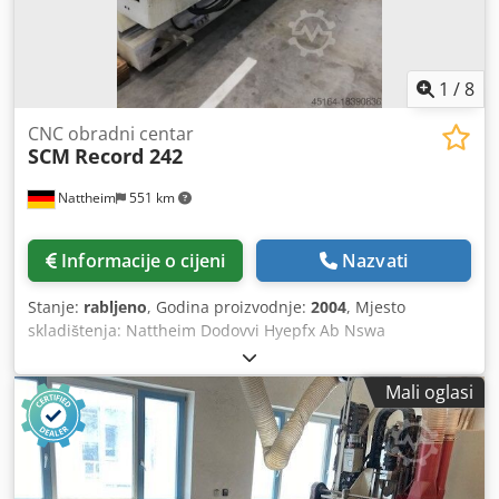
1
/
8
CNC obradni centar
SCM
Record 242
Nattheim
551 km
Informacije o cijeni
Nazvati
Stanje:
rabljeno
, Godina proizvodnje:
2004
, Mjesto
skladištenja: Nattheim Dodovvi Hyepfx Ab Nswa
Mali oglasi