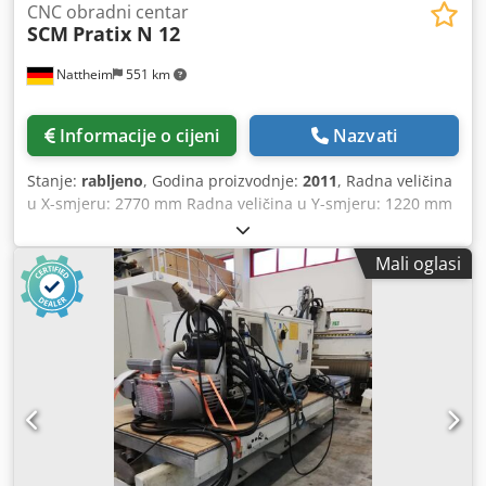
CNC obradni centar
SCM
Pratix N 12
Nattheim
551 km
Informacije o cijeni
Nazvati
Stanje:
rabljeno
, Godina proizvodnje:
2011
, Radna veličina
u X-smjeru: 2770 mm Radna veličina u Y-smjeru: 1220 mm
Radna debljina (Z-os): 80 mm Konstrukcija stroja: portalni
stroj Glavna snaga vretena: 11,0 kW Broj okretaja glavnog
Mali oglasi
vretena: 1500 - 24000 o/min Vektorski upravljano vreteno:
Da Sustav stezanja: HSK 63 F Hlađenje vretena: zračno
hlađenje Broj osi: 3 Mjenjač alata: Da Broj mjesta za alat:
10 Tipkovnica: Da Miš: Da Programsko sučelje: Xilog Plus
DXF sučelje: Da Online priključak moguć: Da CD Rom
pogon: Da Tip stola: raster stol Sustav graničnika: granični
cilindar Dedpfovvi Htsx Ab Nowa Broj vakuum pumpi: 1
Snaga vakuum pumpe: 250 m³/h Sigurnosne značajke:
sigurnosne podne prostirke Lokacija skladišta: Sonnefeld