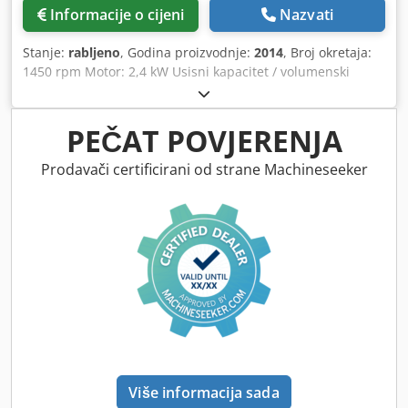
Informacije o cijeni
Nazvati
Stanje:
rabljeno
, Godina proizvodnje:
2014
, Broj okretaja:
1450 rpm Motor: 2,4 kW Usisni kapacitet / volumenski
protok: 70 m³/h Usisni tlak: 3 mbar Bojler: Radni tlak 0,99
bara Sadržaj / litre: 90 radnih. Temp. 50 C° Godina 1989.
Br. 400 100 Mjesto skladištenja: Dobavljač Dwjdpfxsvvi Nnj
PEČAT POVJERENJA
Ab Nsa
Prodavači certificirani od strane Machineseeker
Više informacija sada