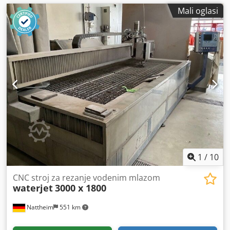
Mali oglasi
1
/
10
CNC stroj za rezanje vodenim mlazom
waterjet
3000 x 1800
Nattheim
551 km