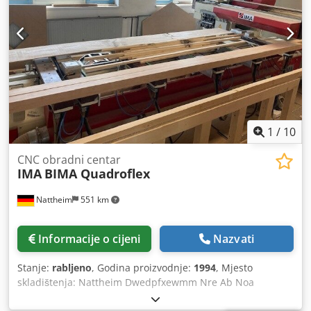
1
/
10
CNC obradni centar
IMA
BIMA Quadroflex
Nattheim
551 km
Informacije o cijeni
Nazvati
Stanje:
rabljeno
, Godina proizvodnje:
1994
, Mjesto
skladištenja: Nattheim Dwedpfxewmm Nre Ab Noa