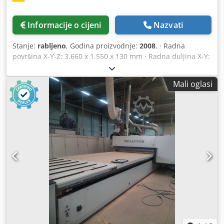
Informacije o cijeni
Nazvati
Stanje:
rabljeno
, Godina proizvodnje:
2008
, · Radna
površina X-Y-Z: 3.660 x 1.550 x 130 mm · Radna duljina X-Y:
4.200 x 2.000 mm Opis jedinica i pribora (baza) Struktura
osnovnog tijela je monolitna konstrukcija izrađena od
Mali oglasi
čelika debelih stijenki. Ukrućen je zavarenim trokutastim
pločama po cijelom postolju stroja i stoga je izuzetno
stabilan. Oblik trokuta koji se koristi za nosive dijelove, s
velikom bazom, tajna je osiguravanja trajne preciznosti i
stabilnosti. Raspored stroja omogućuje korisniku
optimalan radni tijek unatoč minimalnom prostoru. Ovako
konstruirano osnovno tijelo stoga nudi jedinici za obradu
uravnoteženu i sigurnu bazu s posebno dobrom
raspodjelom opterećenja. Nosač mobilnog agregata u
portalnoj izvedbi izgrađen je od čvrstog monobloka.
Postavlja se u smjeru X na prizmatično brušenim
vodilicama preko kružnih kugličnih klizača. Na ovom
nosaču mobilne jedinice, radna jedinica je pak montirana