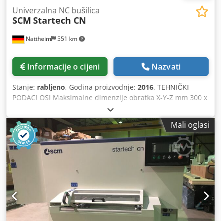
Univerzalna NC bušilica
SCM
Startech CN
Nattheim
551 km
Informacije o cijeni
Nazvati
Stanje:
rabljeno
, Godina proizvodnje:
2016
, TEHNIČKI
PODACI OSI Maksimalne dimenzije obratka X-Y-Z mm 300 x
90 x 50 Radna površina mm 0 x 800/0 x 800 Hod osi X mm
750 Maks X-Y osi m/min 25 BUŠILICA Vertikalna vretena
Mali oglasi
Broj 7 (4X-4Y jedno od njih zajedničko) Horizontalna
vretena (duž Y osi) Broj 2 (1+1) Horizontalna vretena (duž X
osi) Broj 1 Fiksna pila za utore (smjer) X Promjer pile za
utore mm 100 Maks.debljina pile za utore mm 5 Snaga
motora kW (HP) 1,5 (2) Broj okretaja vretena rpm 3350
Brzina pile za utore rpm 4300 INSTALACIJA Napajanje V
(Hz) 380 / 400 (50 / 60) Instalirana snaga KVA 4,5 Potreban
komprimirani zrak bar 6 Potrošnja komprimiranog zraka
Nl/ciklus 90 Potreba za ekstrakcijom m3 / h 1200 Brzina