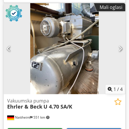
in x / 4 in y) Jedinica za piljenje 7946 3,6 kW, 90°
Mali oglasi
pneumatski zakretna Jedinica za glodanje 7933 9 kW Drvo
Njezina vektorska os (C-os) Spremnik alata (6 mjesta na
disku) Ručna upravljačka jedinica Laserski uređaj
(pozicioniranje usisnih čaša) PC upravljačka ploča s 17"
monitorom Operativni sustav Windows 2000 Softver:
TwinCAM32 - uredska verzija Vakuumska pumpa 100 m³/h
Rad na suho Selektivne sigurnosne prostirke (podjela na 3
polja) Mjesto skladištenja: Nattheim Dwsdpfx Aevvi Nbjb
Noa
1
/
4
Vakuumska pumpa
Ehrler & Beck
U 4.70 SA/K
Nattheim
551 km