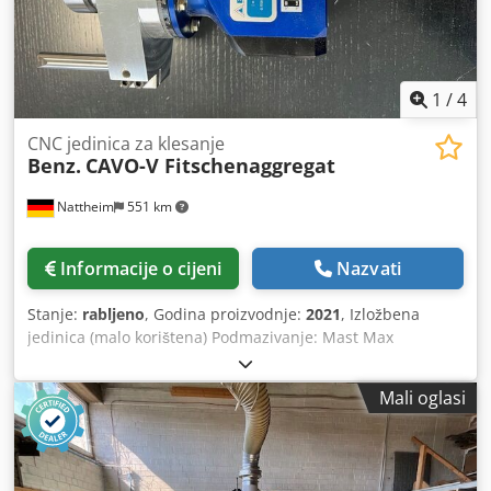
max 85°C kut: 0° Broj izlaza alata: 1 / fiksno Podmazivanje:
Mast / doživotno punjenje mašću Amplituda: 4 mm
Frekvencija: 150 Hz Mjesto skladištenja: Garbsen
Dwsdpfxevvi Iqj Ab Nsa
1
/
4
CNC jedinica za klesanje
Benz.
CAVO-V Fitschenaggregat
Nattheim
551 km
Informacije o cijeni
Nazvati
Stanje:
rabljeno
, Godina proizvodnje:
2021
, Izložbena
jedinica (malo korištena) Podmazivanje: Mast Max
Dedpfovvi Iwox Ab Nowa Mjesto skladištenja: Garbsen
Mali oglasi