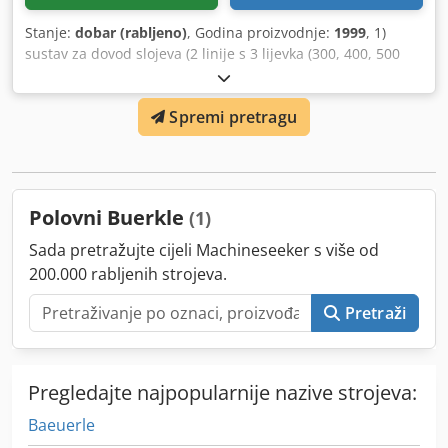
Stanje:
dobar (rabljeno)
, Godina proizvodnje:
1999
, 1)
sustav za dovod slojeva (2 linije s 3 lijevka (300, 400, 500
mm) svaki uključujući 2 2 x jedinice za lijepljenje + 2 rezne
pile 2) jedinica za vakuumsko slaganje + transportna traka
Spremi pretragu
za dovod za prešu 3) jedinica za prešanje 4) vakuum
jedinica za slaganje + izlazna transportna traka 5) svi
sustavi upravljanja za kompletan kapacitet linije: 10 poteza
/ min ili približno 2400 slojeva/ 4 sata Proizvod: 3 slojna
lamelna površina maksimalne dimenzije 2208 x 186 x 4
Polovni Buerkle
(1)
mm Cedpfxshmk Ume Ahtsrf
Sada pretražujte cijeli Machineseeker s više od
200.000 rabljenih strojeva.
Pretraži
Pregledajte najpopularnije nazive strojeva:
Baeuerle