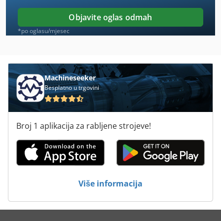
Felder Rl 200
Objavite oglas odmah
Graule Agl
*po oglasu/mjesec
Graule Agt
Križ-Léger
Machineseeker
Besplatno u trgovini
Kuper Fwm 630
Laminiranje
Broj 1 aplikacija za rabljene strojeve!
Ljepilo
Lutz
Mebus Brusilice
Više informacija
Muehl
Sbz