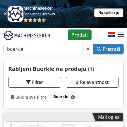
Machineseeker
Na aplikaciju
Besplatno u trgovini
Prodati
Pretraži
Rabljeni Buerkle na prodaju
(1)
Filter
Relevantnost
Buerkle
Ukloni sve filtre
Mali oglasi