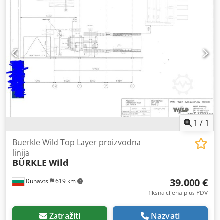
1
/
1
Buerkle Wild Top Layer proizvodna
linija
BÜRKLE
Wild
39.000 €
Dunavtsi
619 km
fiksna cijena plus PDV
Zatražiti
Nazvati