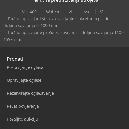
Trenutna pretraživanja strojeva:
Vsc 400
Wabco
Vtc
Vsd
Vsc
Ručno upravljani stroj za savijanje s okretnom grede –
duljina savijanja 0–1099 mm
Ručno upravljane preše za savijanje - duljina savijanja 1100-
1599 mm
Prodati
Postavljanje oglasa
Upravljajte oglase
Rezervirajte oglašavanje
Pečat povjerenja
Pošaljite aukciju