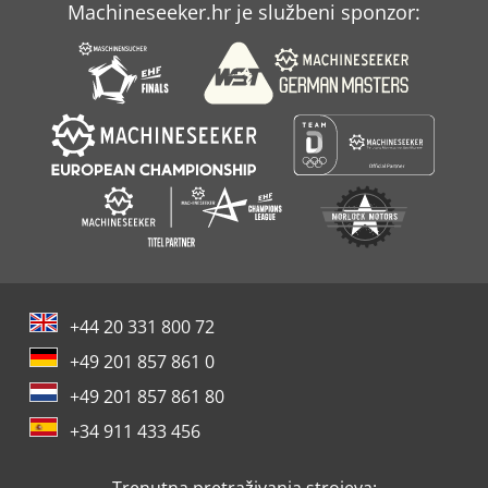
Machineseeker.hr je službeni sponzor:
Sfm
Zapanjujući Kliješta
+44 20 331 800 72
+49 201 857 861 0
+49 201 857 861 80
+34 911 433 456