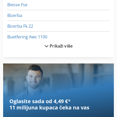
Biesse Fse
Bizerba
Bizerba Fk 22
Buetfering Aws 1100
Prikaži više
Buhrs
Buhrs 3000
Buhrs Bb 600
Buhrs Zaandam
Busch
Oglasite sada od 4,49 €
*
Bušilicu
11 milijuna kupaca
čeka na vas
Erba