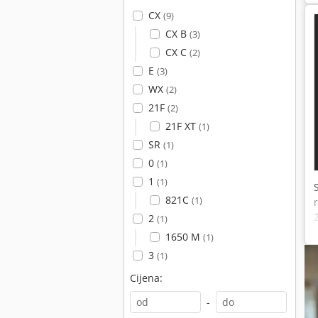
CX
(9)
CX B
(3)
CX C
(2)
E
(3)
WX
(2)
21F
(2)
21F XT
(1)
SR
(1)
0
(1)
1
(1)
821C
(1)
2
(1)
1650 M
(1)
3
(1)
Cijena:
-