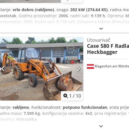
Stanje:
vrlo dobro (rabljeno)
, snaga:
202 kW (274,64 KS)
, radna ma
postotak
, Godina proizvodnje:
2006
, radni sati:
9.139 h
, Oprema:
k
proizvodnje: 2006. Radni sati: 9.139 sati. Zatvorena kabina Klimati
Cjdpjzp Rm Rofx Adisrf Standardna ruka Dužina ruke: 3,30 m Komplet
grablju, škare) Brzi priključak OQ80 1 x lopata – širina 800 mm 1 x g
Utovarivač
popravljanje Podvozje u stanju od cca 70% Podne ploče, širina 60
Case 580 F Radl
oznaka Dimenzije za transport: 10,8 x 3 x 3,40 m Radna težina: 35,5 
Heckbagger
Klagenfurt am Wörth
1
/
10
Stanje:
rabljeno
, Funkcionalnost:
potpuno funkcionalan
, vrsta pri
radna masa:
7.500 kg
, konfiguracija osovina:
4x2
, prva registracija:
Oprema:
hidraulika
,