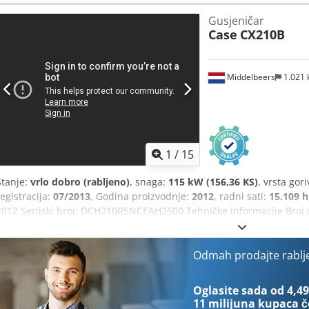
Gusjeničar
Case
CX210B
Middelbeers
1.021
1
/
15
Stanje:
vrlo dobro (rabljeno)
, snaga:
115 kW (156,36 KS)
, vrsta gor
registracija:
07/2013
, Godina proizvodnje:
2012
, radni sati:
15.109 h
2012 Serijski broj: DCH210R5NCEAH2500 Tehničke informacije Broj ci
Funkcionalnost Radna širina: 300 cm CE oznaka: da Stanje Tehničko s
dobro Financijske informacije Cijena: Na upit Cedpfx Aoy En Ndsdisr
kompletna servisna povijest, odmah spremno za rad! - 80 % gusjenič
Odmah prodajte rablj
mm, 450 mm i 2000 mm žlica za jarak - Opcionalno s TOPCON 3D su
Oglasite sada od 4,49
11 milijuna kupaca
č