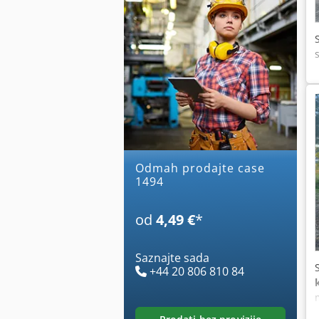
Odmah prodajte case
1494
od
4,49 €
*
Saznajte sada
+44 20 806 810 84