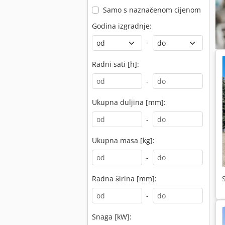
Samo s naznačenom cijenom
Godina izgradnje:
-
Radni sati [h]:
-
Ukupna duljina [mm]:
-
Ukupna masa [kg]:
-
Radna širina [mm]:
-
Snaga [kW]: