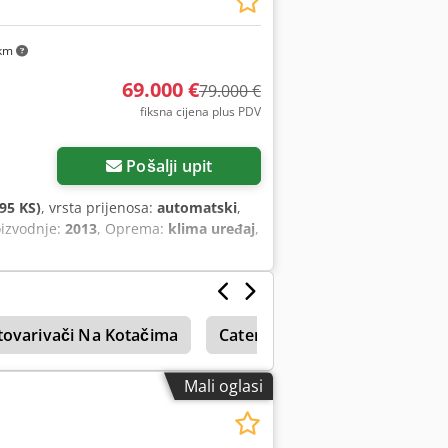
km
69.000 €
79.000 €
fiksna cijena plus PDV
Pošalji upit
95 KS)
, vrsta prijenosa:
automatski
,
oizvodnje:
2013
, Oprema:
klima uređaj
,
tovarivači Na Kotačima
Caterpillar 235
Caterpilla
Mali oglasi