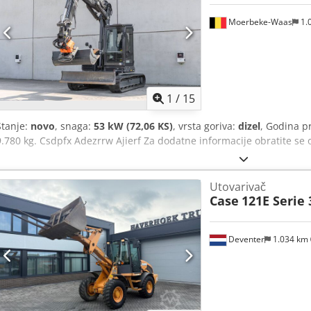
Moerbeke-Waas
1.
1
/
15
Stanje:
novo
, snaga:
53 kW (72,06 KS)
, vrsta goriva:
dizel
, Godina p
9.780 kg. Csdpfx Adezrrw Ajierf Za dodatne informacije obratite se 
Utovarivač
Case
121E Serie 
Deventer
1.034 km