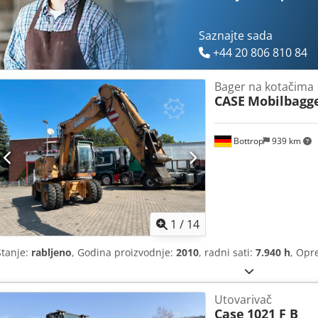
Saznajte sada
+44 20 806 810 84
Bager na kotačima
CASE
Mobilbagg
Bottrop
939 km
1
/
14
Stanje:
rabljeno
, Godina proizvodnje:
2010
, radni sati:
7.940 h
, Op
Utovarivač
Case
1021 F B