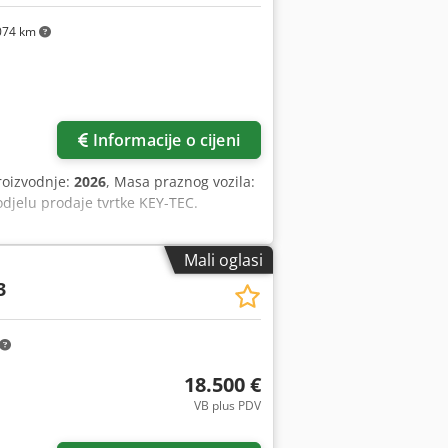
074 km
Informacije o cijeni
roizvodnje:
2026
, Masa praznog vozila:
odjelu prodaje tvrtke KEY-TEC.
Mali oglasi
3
18.500 €
VB plus PDV