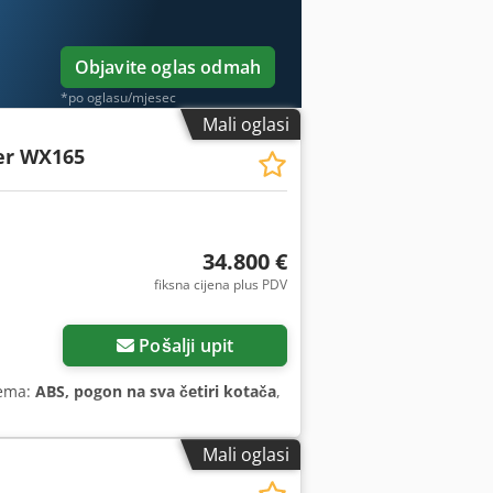
Objavite oglas odmah
*po oglasu/mjesec
Mali oglasi
er WX165
34.800 €
fiksna cijena plus PDV
Pošalji upit
rema:
ABS, pogon na sva četiri kotača
,
Mali oglasi