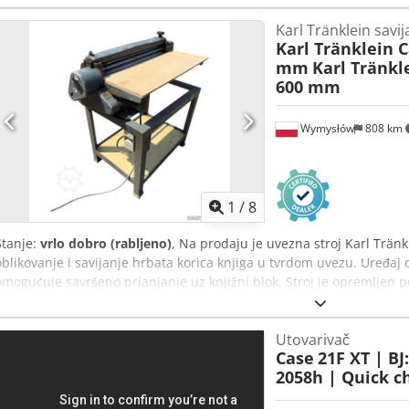
51,3 Pogon na sva četiri kotača
Karl Tränklein savi
Karl Tränklein 
mm
Karl Tränkl
600 mm
Wymysłów
808 km
1
/
8
Stanje:
vrlo dobro (rabljeno)
, Na prodaju je uvezna stroj Karl Trän
oblikovanje i savijanje hrbata korica knjiga u tvrdom uvezu. Uređaj 
omogućuje savršeno prianjanje uz knjižni blok. Stroj je opremljen 
različitim debljinama korica. Masivna, lijevana konstrukcija osigur
trajnost. Tehnički podaci: Proizvođač: Karl Tränklein Tip: Case Bend
Utovarivač
širina: cca 600 mm Podešavanje pritiska valjaka Stabilna lijevana ko
Case
21F XT | BJ
Adoziwnbjiof Radni stol Stanje: rabljeno Primjena: proizvodnja knj
2058h | Quick ch
tiskare, grafički pogoni, proizvodnja albuma, kataloga i korica.