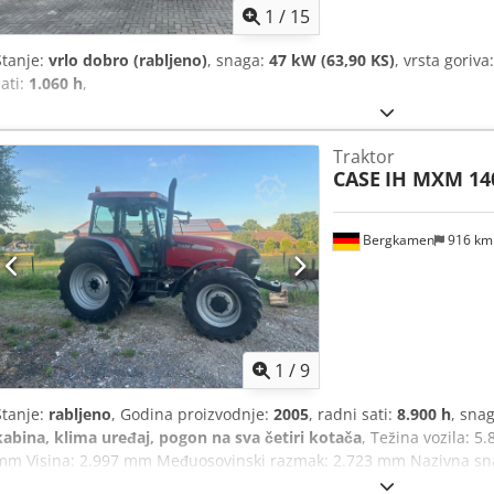
1
/
15
Stanje:
vrlo dobro (rabljeno)
, snaga:
47 kW (63,90 KS)
, vrsta goriva
sati:
1.060 h
,
Traktor
CASE
IH MXM 14
Bergkamen
916 k
1
/
9
Stanje:
rabljeno
, Godina proizvodnje:
2005
, radni sati:
8.900 h
, sna
kabina, klima uređaj, pogon na sva četiri kotača
, Težina vozila: 5
mm Visina: 2.997 mm Međuosovinski razmak: 2.723 mm Nazivna snag
2.200 o/min Broj cilindara: 6 Cjdpfx Aswlmt Iodiorf Zapremnina: 7