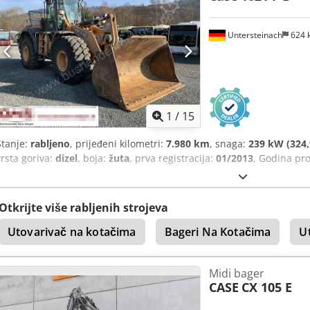
Untersteinach
624 
1
/
15
Stanje:
rabljeno
, prijeđeni kilometri:
7.980 km
, snaga:
239 kW (324,
vrsta goriva:
dizel
, boja:
žuta
, prva registracija:
01/2013
, Godina pr
Otkrijte više rabljenih strojeva
Utovarivač na kotačima
Bageri Na Kotačima
U
Midi bager
CASE
CX 105 E