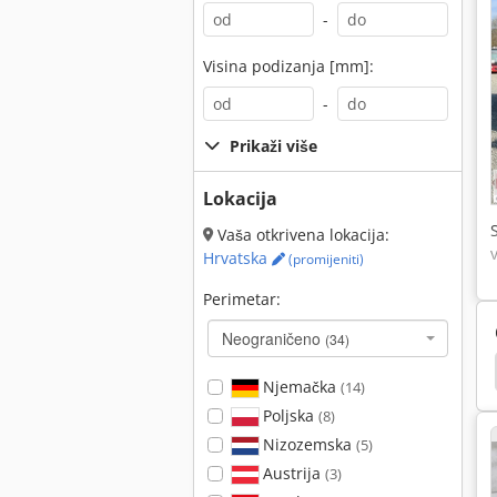
-
Visina podizanja [mm]:
-
Prikaži više
Lokacija
Vaša otkrivena lokacija:
Hrvatska
(promijeniti)
Perimetar:
Neograničeno
(34)
ger
Komatsu Mini Bager
Sunward Mini Bager
Njemačka
(14)
Poljska
(8)
Nizozemska
(5)
Austrija
(3)