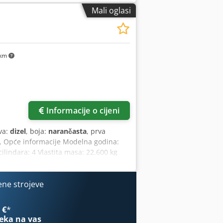
Mali oglasi
 km
Informacije o cijeni
iva:
dizel
, boja:
narančasta
, prva
, Opće informacije Modelna godina:
lindara: 4 Vlastita masa: 22.600 kg
tanje: vrlo dobro Vizualno stanje: vrlo
f Jamstvo Jamstvo: Iz prve ruke,
nog podvozja - Uključene 3 žlice: 1300
ene strojeve
stavom iz 2021.
 €
*
eka na vas