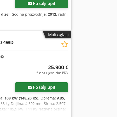
Pošalji upit
:
dizel
, Godina proizvodnje:
2012
, radni
Mali oglasi
0 4WD
m
25.900 €
fiksna cijena plus PDV
Pošalji upit
ga:
109 kW (148,20 KS)
, Oprema:
ABS,
.868 kg Duljina: 4.692 mm Širina: 2.507
a: 105,9 kW, 144 KS Nazivna brzina:
.480 cm³ Povećanje okretnog momenta: