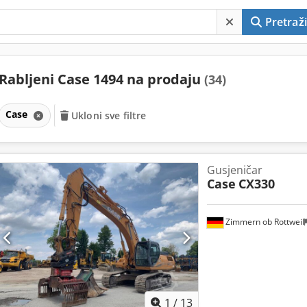
Pretraži
Rabljeni Case 1494 na prodaju
(34)
Case
Ukloni sve filtre
Gusjeničar
Case
CX330
Zimmern ob Rottweil
1
/
13