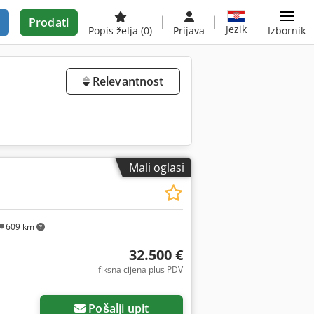
Prodati
Jezik
Popis želja
(0)
Prijava
Izbornik
Relevantnost
Mali oglasi
609 km
32.500 €
fiksna cijena plus PDV
Pošalji upit