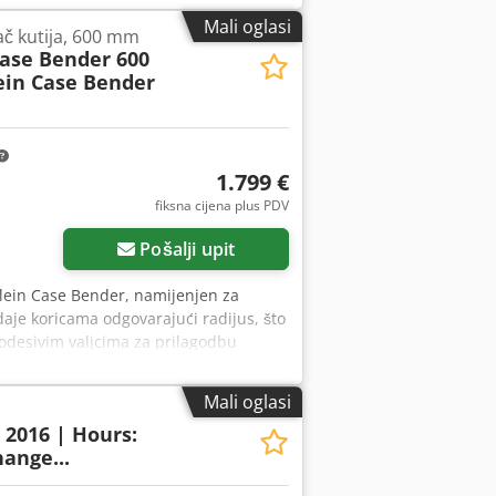
Mali oglasi
jač kutija, 600 mm
Case Bender 600
ein Case Bender
1.799 €
fiksna cijena plus PDV
Pošalji upit
klein Case Bender, namijenjen za
daje koricama odgovarajući radijus, što
podesivim valjcima za prilagodbu
ava visoku preciznost i dugogodišnju
er / stroj za oblikovanje hrbata Radna
Mali oglasi
nstrukcija Električni pogon Crodpfx
: 2016 | Hours:
iga u tvrdom uvezu, uvezne radionice,
ange...