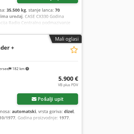
sa:
35.500 kg
, stanje lanca:
70
lima uređaj
, CASE CX330 Godina
zacija Radio Centralno podmazivanje
na hidraulička instalacija (za čekić,
rablja – ispravna, potrebno je
Mali oglasi
0 mm Isuzu motor, snage 202 kW CE
ader +
t.
ersee
182 km
5.900 €
VB plus PDV
Pošalji upit
jenosa:
automatski
, vrsta goriva:
dizel
,
10/1977
, Godina proizvodnje:
1977
,