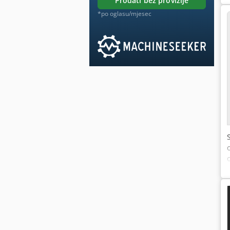
prodati bez provizije
*po oglasu/mjesec