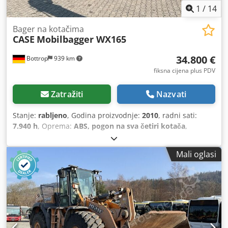
1
/
14
Bager na kotačima
CASE
Mobilbagger WX165
34.800 €
Bottrop
939 km
fiksna cijena plus PDV
Zatražiti
Nazvati
Stanje:
rabljeno
, Godina proizvodnje:
2010
, radni sati:
7.940 h
, Oprema:
ABS, pogon na sva četiri kotača
,
Mali oglasi