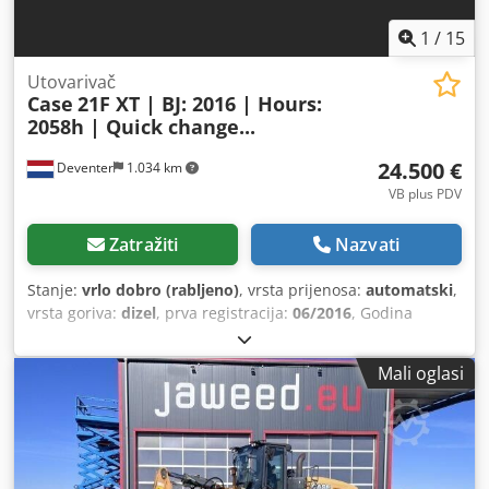
1
/
15
Utovarivač
Case
21F XT | BJ: 2016 | Hours:
2058h | Quick change...
24.500 €
Deventer
1.034 km
VB plus PDV
Zatražiti
Nazvati
Stanje:
vrlo dobro (rabljeno)
, vrsta prijenosa:
automatski
,
vrsta goriva:
dizel
, prva registracija:
06/2016
, Godina
proizvodnje:
2016
, radni sati:
2.058 h
, Oprema:
kabina
,
Mali oglasi