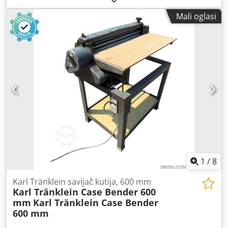
5.868 kg Duljina: 4.692 mm Širina: 2.507 mm Visina: 2.997
Mali oglasi
mm Međuosovinski razmak: 2.723 mm Nazivna snaga:
105,9 kW, 144 KS Nazivna brzina: 2.200 o/min Broj
cilindara: 6 Zapremnina: 7.480 cm³ Dcodpfx Aewlmt Ijkkjk
Povećanje okretnog momenta: 51,3 Pogon na sva četiri
kotača
1
/
8
Karl Tränklein savijač kutija, 600 mm
Karl Tränklein Case Bender 600
mm
Karl Tränklein Case Bender
600 mm