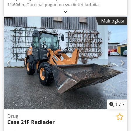
11.604 h
, Oprema:
pogon na sva četiri kotača
,
Mali oglasi
1
/
7
Drugi
Case
21F Radlader