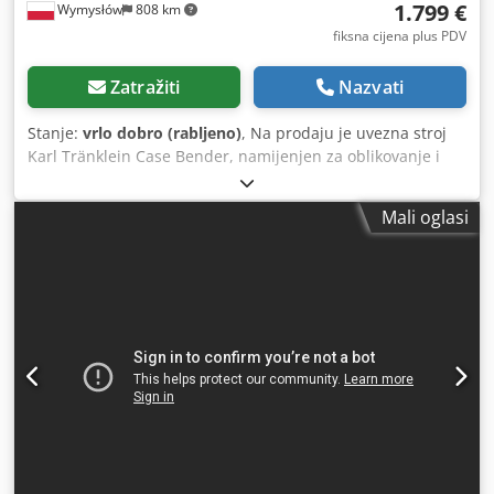
1.799 €
Wymysłów
808 km
fiksna cijena plus PDV
Zatražiti
Nazvati
Stanje:
vrlo dobro (rabljeno)
, Na prodaju je uvezna stroj
Karl Tränklein Case Bender, namijenjen za oblikovanje i
savijanje hrbata korica knjiga u tvrdom uvezu. Uređaj daje
koricama odgovarajući radijus, što omogućuje savršeno
Mali oglasi
prianjanje uz knjižni blok. Stroj je opremljen podesivim
valjcima za prilagodbu različitim debljinama korica.
Masivna, lijevana konstrukcija osigurava visoku preciznost i
dugogodišnju trajnost. Djdpfx Akoziwnbekock Tehnički
podaci: Proizvođač: Karl Tränklein Tip: Case Bender / stroj
za oblikovanje hrbata Radna širina: cca 600 mm
Podešavanje pritiska valjaka Stabilna lijevana konstrukcija
Električni pogon Radni stol Stanje: rabljeno Primjena:
proizvodnja knjiga u tvrdom uvezu, uvezne radionice,
tiskare, grafički pogoni, proizvodnja albuma, kataloga i
korica.