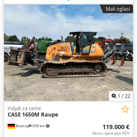
Mali oglasi
1
/
22
Valjak za ceste
CASE
1650M Raupe
119.000 €
Bottrop
939 km
fiksna cijena plus PDV