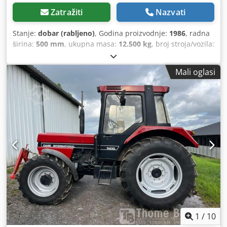
Zatražiti
Nazvati
Stanje:
dobar (rabljeno)
, Godina proizvodnje:
1986
, radna
širina:
500 mm
, ukupna masa:
12.500 kg
, broj stroja/vozila:
017128
, CASE IH 1660 aksijalni protok Marka: Case IH
Model: 1660 Godina: 1987 Djdpfxevr Dxps Akkock Radni
Mali oglasi
sati: 3.300 h Širina presjeka: 5,00 m Razne vrste opreme:
sjeckalica slame, rasipač slame
1
/
10