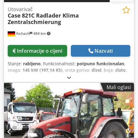
Utovarivač
Case
821C Radlader Klima
Zentralschmierung
Aichach
484 km
Informacije o cijeni
Nazvati
Stanje:
rabljeno
, Funkcionalnost:
potpuno funkcionalan
,
snaga:
145 kW (197,14 KS)
, vrsta goriva:
dizel
, boja:
zlato
,
radna masa:
18.000 kg
, Godina proizvodnje:
2000
, radni
sati:
8.000 h
, Oprema:
centralizirani sustav za
Mali oglasi
podmazivanje, kabina, klima uređaj
, Case 821C utovarivač
na kotačima Godina proizvodnje: 2000 8.000 radnih sati
145 kW cca 18.000 kg Djdpfx Akoy Uxt Sokjck Klima uređaj
Centralno podmazivanje Gume 23,5R25