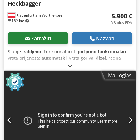
Heckbagger
5.900 €
Klagenfurt am Wörthersee
182 km
VB plus PDV
Zatražiti
Nazvati
Stanje:
rabljeno
, Funkcionalnost:
potpuno funkcionalan
,
vrsta prijenosa:
automatski
, vrsta goriva:
dizel
, radna
masa:
7.500 kg
, konfiguracija osovina:
4x2
, prva
registracija:
10/1977
, Godina proizvodnje:
1977
, Oprema:
Mali oglasi
hidraulika
,