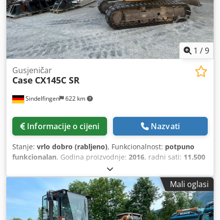
1
/
9
Gusjeničar
Case
CX145C SR
Sindelfingen
622 km
Informacije o cijeni
Nazvati
Stanje:
vrlo dobro (rabljeno)
, Funkcionalnost:
potpuno
funkcionalan
, Godina proizvodnje:
2016
, radni sati:
11.500
h
, * 11.500 sati * Radna težina 15.700 kg * Snaga motora
77 kW * Roadliner Dsdoy Rm H Ejpfx Akksck * hidraulični
Mali oglasi
brzi izmjenjivač * klima uređaj