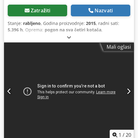
Zatražiti
Nazvati
Stanje:
rabljeno
, Godina proizvodnje:
2015
, radni sati:
5.396 h
, Oprema:
pogon na sva četiri kotača
,
Mali oglasi
1
/
20