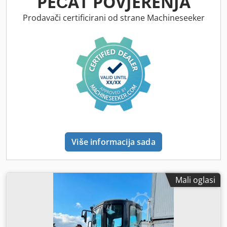
PEČAT POVJERENJA
Prodavači certificirani od strane Machineseeker
Više informacija sada
Mali oglasi