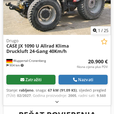
1
/
25
Drugo
CASE
JX 1090 U Allrad Klima
Druckluft 24-Gang 40Km/h
20.900 €
Wuppertal-Cronenberg
904 km
fiksna cijena plus PDV
Zatražiti
Nazvati
Stanje:
rabljeno
, snaga:
67 kW (91,09 KS)
, sljedeći pregled
(TÜV):
02/2027
, Godina proizvodnje:
2005
, radni sati:
9.560
h
, Oprema:
kabina, klima uređaj, pogon na sva četiri
kotača
,