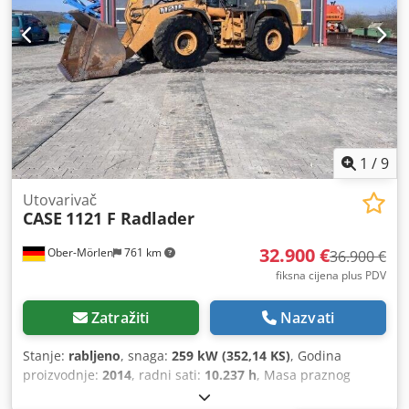
1
/
9
Utovarivač
CASE
1121 F Radlader
32.900 €
Ober-Mörlen
761 km
36.900 €
fiksna cijena plus PDV
Zatražiti
Nazvati
Stanje:
rabljeno
, snaga:
259 kW (352,14 KS)
, Godina
proizvodnje:
2014
, radni sati:
10.237 h
, Masa praznog
vozila: 27.024 kg Za dodatne informacije obratite se Emalu