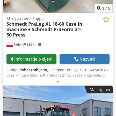
1
/
9
Stroj za uvez knjiga
Schmedt PraLeg XL 18-60 Case in
machine
+ Schmedt PraForm 21-
50 Press
Radom
826 km
Informacije o cijeni
Nazvati
Stanje:
dobar (rabljeno)
, Schmedt PraLeg XL 18-60 stroj za
uvez knjiga + Schmedt PraForm 21-50 preša Proizvedeno
2022. Schmedt PraLeg XL 18-60 Stroj za umetanje knjižnog
bloka Stroj u dobrom stanju, spreman za rad. Stroj umeće
Mali oglasi
knjižni blok u prethodno pripremljene tvrde korice. Dvije
jedinice za nanošenje ljepila, glatko podešavanje debljine
ljepila. Format: Visina bloka: 80 – 450 mm Širina bloka: 110
– 450 mm Debljina bloka: 2 – 80 mm Proizvodni kapacitet:
cca 200 – 300 kom/h Napajanje: 230V Težina: 300 kg