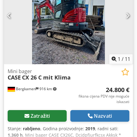
1
/
11
Mini bager
CASE
CX 26 C mit Klima
24.800 €
Bergkamen
916 km
fiksna cijena PDV nije moguće
iskazati
Zatražiti
Nazvati
Stanje:
rabljeno
, Godina proizvodnje:
2019
, radni sati:
1.360 h
, Mini bager CASE CX26C, Dcjdpfjurfkcsx Akksk *