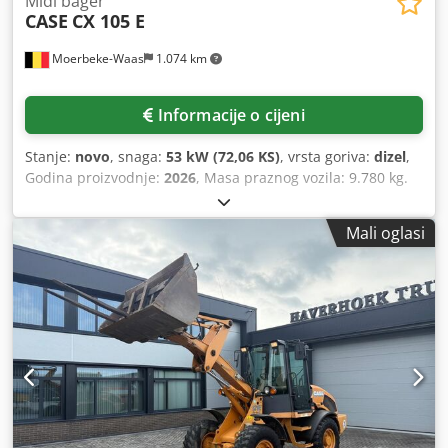
Midi bager
CASE
CX 105 E
Moerbeke-Waas
1.074 km
Informacije o cijeni
Stanje:
novo
, snaga:
53 kW (72,06 KS)
, vrsta goriva:
dizel
,
Godina proizvodnje:
2026
, Masa praznog vozila: 9.780 kg.
Dedjzrrw Ajpfx Akkeck Za dodatne informacije obratite se
odjelu prodaje tvrtke KEY-TEC.
Mali oglasi