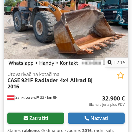
1
/
15
Utovarivač na kotačima
CASE
921F Radlader 4x4 Allrad Bj
2016
32.900 €
Sankt Lorenz
337 km
fiksna cijena plus PDV
Zatražiti
Nazvati
Stanje:
rabljeno
, Godina proizvodnje:
2016
, radni sati: