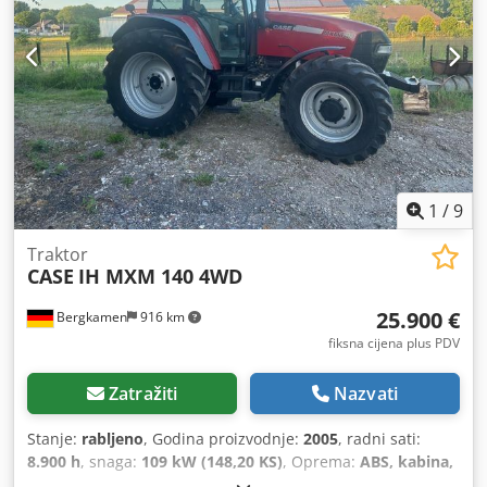
1
/
9
Traktor
CASE
IH MXM 140 4WD
25.900 €
Bergkamen
916 km
fiksna cijena plus PDV
Zatražiti
Nazvati
Stanje:
rabljeno
, Godina proizvodnje:
2005
, radni sati:
8.900 h
, snaga:
109 kW (148,20 KS)
, Oprema:
ABS, kabina,
klima uređaj, pogon na sva četiri kotača
, Težina vozila: