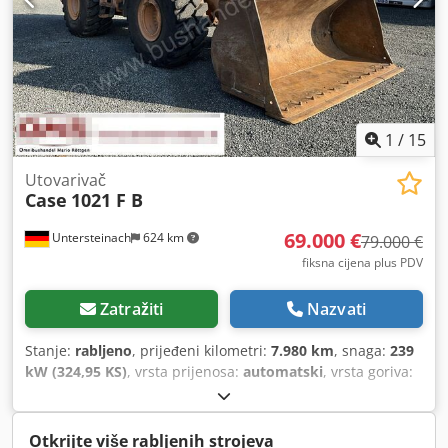
1
/
15
Utovarivač
Case
1021 F B
69.000 €
Untersteinach
624 km
79.000 €
fiksna cijena plus PDV
Zatražiti
Nazvati
Stanje:
rabljeno
, prijeđeni kilometri:
7.980 km
, snaga:
239
kW (324,95 KS)
, vrsta prijenosa:
automatski
, vrsta goriva:
dizel
, boja:
žuta
, prva registracija:
01/2013
, Godina
proizvodnje:
2013
, Oprema:
klima uređaj
,
Otkrijte više rabljenih strojeva