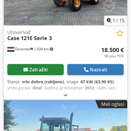
1
/
15
Utovarivač
Case
121E Serie 3
18.500 €
Deventer
1.034 km
VB plus PDV
Zatražiti
Nazvati
Stanje:
vrlo dobro (rabljeno)
, snaga:
47 kW (63,90 KS)
,
vrsta goriva:
dizel
, Godina proizvodnje:
2012
, radni sati:
1.060 h
,
Mali oglasi