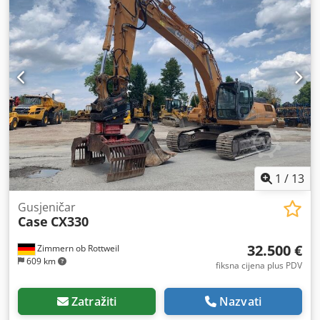
1
/
13
Gusjeničar
Case
CX330
32.500 €
Zimmern ob Rottweil
609 km
fiksna cijena plus PDV
Zatražiti
Nazvati