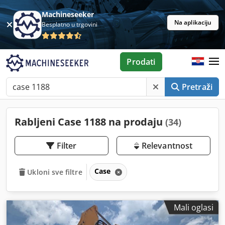
Machineseeker
Na aplikaciju
Besplatno u trgovini
Prodati
Pretraži
Rabljeni Case 1188 na prodaju
(34)
Filter
Relevantnost
Case
Ukloni sve filtre
Mali oglasi