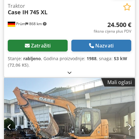
Traktor
Case IH
745 XL
24.500 €
Prüm
868 km
fiksna cijena plus PDV
Zatražiti
Nazvati
Stanje:
rabljeno
, Godina proizvodnje:
1988
, snaga:
53 kW
(72,06 KS)
,
Mali oglasi