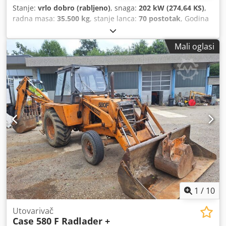
Stanje:
vrlo dobro (rabljeno)
, snaga:
202 kW (274,64 KS)
,
radna masa:
35.500 kg
, stanje lanca:
70 postotak
, Godina
proizvodnje:
2006
, radni sati:
9.139 h
, Oprema:
klima
uređaj
, CASE CX330 Godina proizvodnje: 2006. Radni sati:
Mali oglasi
9.139 sati. Zatvorena kabina Klimatizacija Radio Centralno
podmazivanje Standardna ruka Dužina ruke: 3,30 m
Kompletna hidraulička instalacija (za čekić, grablju, škare)
Brzi priključak OQ80 1 x lopata – širina 800 mm 1 x grablja
– ispravna, potrebno je popravljanje Podvozje u stanju od
cca 70% Dcjdpfx Akezp Rm Rokok Podne ploče, širina 600
mm Isuzu motor, snage 202 kW CE oznaka Dimenzije za
transport: 10,8 x 3 x 3,40 m Radna težina: 35,5 t.
1
/
10
Utovarivač
Case 580 F Radlader +