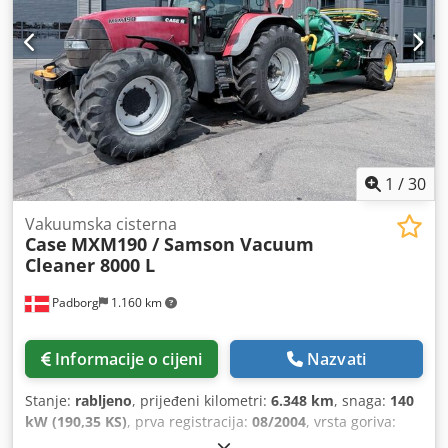
Proizvedeno u Njemačkoj. Schmedt PraForm 21-50 Preša za
knjige Preša za knjige s rezačem žlijeba. Proizvodnja
Schmedt, Njemačka. Stroj je u vrlo dobrom stanju,
spreman za proizvodnju. Tehničke specifikacije:
Maksimalni format: 420 x 520 x 100 mm Težina: 220 kg
Napajanje: 230 V + komprimirani zrak. Cijena je za set od
dva stroja. Dodpszdazbofx Akksck
1
/
30
Vakuumska cisterna
Case
MXM190 / Samson Vacuum
Cleaner 8000 L
Padborg
1.160 km
Informacije o cijeni
Nazvati
Stanje:
rabljeno
, prijeđeni kilometri:
6.348 km
, snaga:
140
kW (190,35 KS)
, prva registracija:
08/2004
, vrsta goriva:
dizel
, Godina proizvodnje:
2004
,