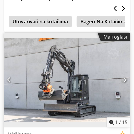
r
Utovarivač na kotačima
Bageri Na Kotačima
Mali oglasi
1
/
15