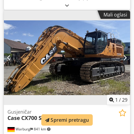
Godina proizvodnje 2019, * 1360 BS, i * Grijanje, * Klima
uređaj, * Gumene gusjenice, * Ražlica buldožera, * Brza
Mali oglasi
spojnica
1
/
29
Gusjeničar
Case
CX700 SME
Spremi pretragu
Warburg
841 km