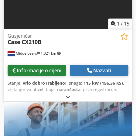
1
/
15
Gusjeničar
Case
CX210B
Middelbeers
1.021 km
Informacije o cijeni
Nazvati
Stanje:
vrlo dobro (rabljeno)
, snaga:
115 kW (156,36 KS)
,
vrsta goriva:
dizel
, boja:
narančasta
, prva registracija:
07/2013
, Godina proizvodnje:
2012
, radni sati:
15.109 h
,
Opće informacije Dcedsy En Ndepfx Akkok Modelna
godina: 2012 Serijski broj: DCH210R5NCEAH2500 Tehničke
informacije Broj cilindara: 4 Vlastita masa: 22.600 kg
Funkcionalnost Radna širina: 300 cm CE oznaka: da Stanje
Tehničko stanje: vrlo dobro Vizualno stanje: vrlo dobro
Financijske informacije Cijena: Na upit Jamstvo Jamstvo: Iz