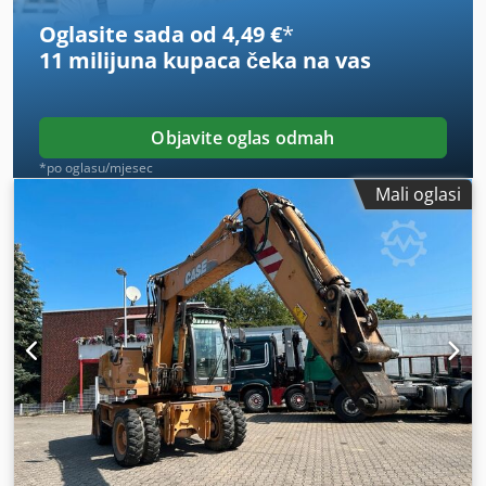
prve ruke, kompletna servisna povijest, odmah spremno za
Oglasite sada od 4,49 €
*
rad! - 80 % gusjeničnog podvozja - Uključene 3 žlice: 1300
11 milijuna kupaca
čeka na vas
mm, 450 mm i 2000 mm žlica za jarak - Opcionalno s
TOPCON 3D sustavom iz 2021.
Objavite oglas odmah
*po oglasu/mjesec
Mali oglasi