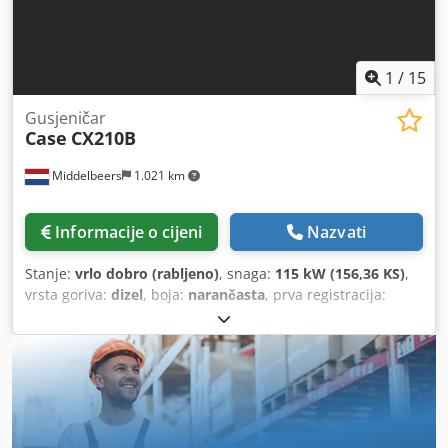
1
/
15
Gusjeničar
Case
CX210B
Middelbeers
1.021 km
Informacije o cijeni
Nazvati
Stanje:
vrlo dobro (rabljeno)
, snaga:
115 kW (156,36 KS)
,
vrsta goriva:
dizel
, boja:
narančasta
, prva registracija:
07/2013
, Godina proizvodnje:
2012
, radni sati:
15.109 h
,
Opće informacije Modelna godina: 2012 Crsdpfsy En Ndjx
Alyof Serijski broj: DCH210R5NCEAH2500 Tehničke
informacije Broj cilindara: 4 Vlastita masa: 22.600 kg
Funkcionalnost Radna širina: 300 cm CE oznaka: da Stanje
Tehničko stanje: vrlo dobro Vizualno stanje: vrlo dobro
Financijske informacije Cijena: Na upit Jamstvo Jamstvo: Iz