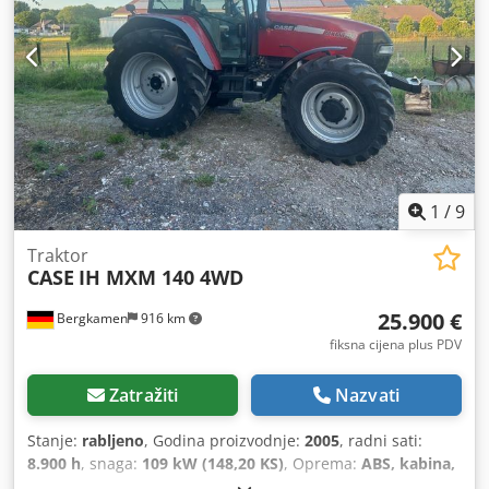
1
/
9
Traktor
CASE
IH MXM 140 4WD
25.900 €
Bergkamen
916 km
fiksna cijena plus PDV
Zatražiti
Nazvati
Stanje:
rabljeno
, Godina proizvodnje:
2005
, radni sati:
8.900 h
, snaga:
109 kW (148,20 KS)
, Oprema:
ABS, kabina,
klima uređaj, pogon na sva četiri kotača
, Težina vozila: