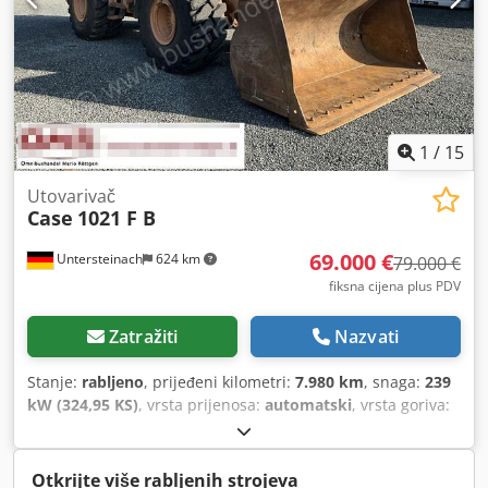
1
/
15
Utovarivač
Case
1021 F B
69.000 €
Untersteinach
624 km
79.000 €
fiksna cijena plus PDV
Zatražiti
Nazvati
Stanje:
rabljeno
, prijeđeni kilometri:
7.980 km
, snaga:
239
kW (324,95 KS)
, vrsta prijenosa:
automatski
, vrsta goriva:
dizel
, boja:
žuta
, prva registracija:
01/2013
, Godina
proizvodnje:
2013
, Oprema:
klima uređaj
,
Otkrijte više rabljenih strojeva