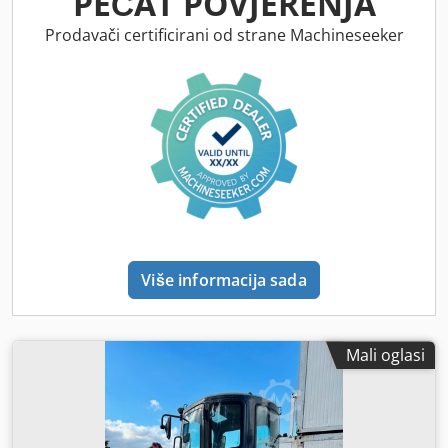
PEČAT POVJERENJA
Prodavači certificirani od strane Machineseeker
Više informacija sada
Mali oglasi