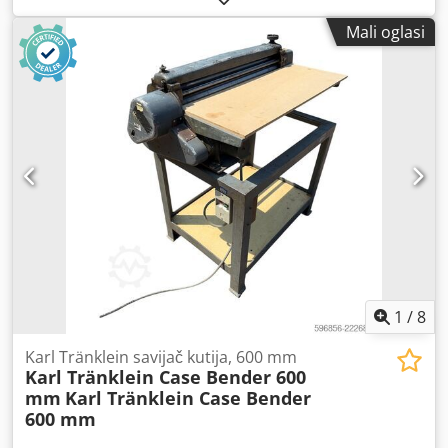
5.868 kg Duljina: 4.692 mm Širina: 2.507 mm Visina: 2.997
Mali oglasi
mm Međuosovinski razmak: 2.723 mm Nazivna snaga:
105,9 kW, 144 KS Nazivna brzina: 2.200 o/min Codpfswlmt
Ijx Alysrf Broj cilindara: 6 Zapremnina: 7.480 cm³ Povećanje
okretnog momenta: 51,3 Pogon na sva četiri kotača
1
/
8
Karl Tränklein savijač kutija, 600 mm
Karl Tränklein Case Bender 600
mm
Karl Tränklein Case Bender
600 mm