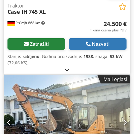
Traktor
Case IH
745 XL
24.500 €
Prüm
868 km
fiksna cijena plus PDV
Zatražiti
Nazvati
Stanje:
rabljeno
, Godina proizvodnje:
1988
, snaga:
53 kW
(72,06 KS)
,
Mali oglasi