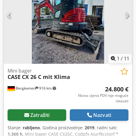
1
/
11
Mini bager
CASE
CX 26 C mit Klima
24.800 €
Bergkamen
916 km
fiksna cijena PDV nije moguće
iskazati
Zatražiti
Nazvati
Stanje:
rabljeno
, Godina proizvodnje:
2019
, radni sati:
1.360 h
, Mini bager CASE CX26C, Codpfx Ajurfkcslyjrf *