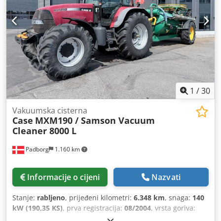
Napajanje: 230V Težina: 300 kg Proizvedeno u Njemačkoj.
Schmedt PraForm 21-50 Preša za knjige Preša za knjige s
rezačem žlijeba. Proizvodnja Schmedt, Njemačka. Stroj je u
vrlo dobrom stanju, spreman za proizvodnju. Tehničke
specifikacije: Maksimalni format: 420 x 520 x 100 mm
Težina: 220 kg Napajanje: 230 V + komprimirani zrak.
Cijena je za set od dva stroja.
1
/
30
Vakuumska cisterna
Case
MXM190 / Samson Vacuum
Cleaner 8000 L
Padborg
1.160 km
Informacije o cijeni
Nazvati
Stanje:
rabljeno
, prijeđeni kilometri:
6.348 km
, snaga:
140
kW (190,35 KS)
, prva registracija:
08/2004
, vrsta goriva:
dizel
, Godina proizvodnje:
2004
,