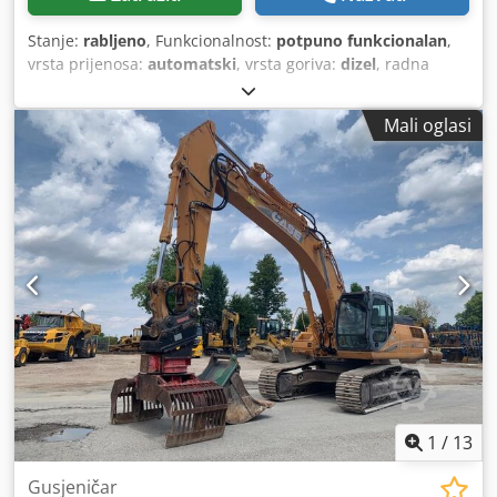
Stanje:
rabljeno
, Funkcionalnost:
potpuno funkcionalan
,
vrsta prijenosa:
automatski
, vrsta goriva:
dizel
, radna
masa:
7.500 kg
, konfiguracija osovina:
4x2
, prva
registracija:
10/1977
, Godina proizvodnje:
1977
, Oprema:
Mali oglasi
hidraulika
,
1
/
13
Gusjeničar