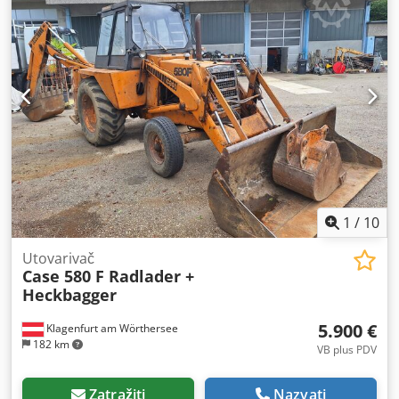
1
/
10
Utovarivač
Case 580 F Radlader +
Heckbagger
5.900 €
Klagenfurt am Wörthersee
182 km
VB plus PDV
Zatražiti
Nazvati