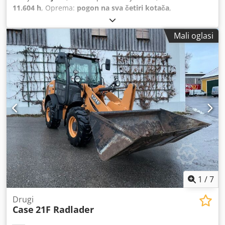
11.604 h
, Oprema:
pogon na sva četiri kotača
,
Mali oglasi
1
/
7
Drugi
Case
21F Radlader