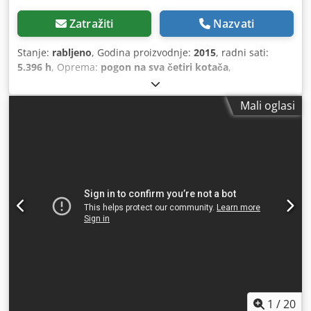
Zatražiti
Nazvati
Stanje:
rabljeno
, Godina proizvodnje:
2015
, radni sati:
5.396 h
, Oprema:
pogon na sva četiri kotača
,
Mali oglasi
1
/
20