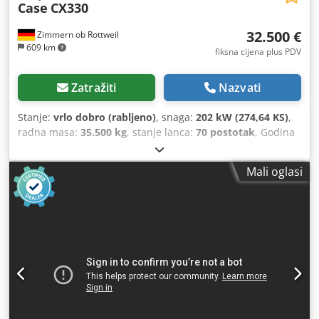
Case
CX330
32.500 €
Zimmern ob Rottweil
609 km
fiksna cijena plus PDV
Zatražiti
Nazvati
Stanje:
vrlo dobro (rabljeno)
, snaga:
202 kW (274,64 KS)
,
radna masa:
35.500 kg
, stanje lanca:
70 postotak
, Godina
proizvodnje:
2006
, radni sati:
9.139 h
, Oprema:
klima
uređaj
, CASE CX330 Godina proizvodnje: 2006. Radni sati:
Mali oglasi
9.139 sati. Zatvorena kabina Klimatizacija Radio Centralno
podmazivanje Standardna ruka Dužina ruke: 3,30 m
Kompletna hidraulička instalacija (za čekić, grablju, škare)
Brzi priključak OQ80 1 x lopata – širina 800 mm 1 x grablja
– ispravna, potrebno je popravljanje Codezp Rm Ropfx
Alyjrf Podvozje u stanju od cca 70% Podne ploče, širina 600
mm Isuzu motor, snage 202 kW CE oznaka Dimenzije za
transport: 10,8 x 3 x 3,40 m Radna težina: 35,5 t.