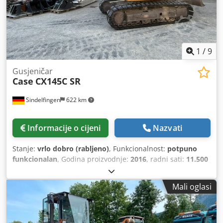
1
/
9
Gusjeničar
Case
CX145C SR
Sindelfingen
622 km
Informacije o cijeni
Nazvati
Stanje:
vrlo dobro (rabljeno)
, Funkcionalnost:
potpuno
funkcionalan
, Godina proizvodnje:
2016
, radni sati:
11.500
h
, * 11.500 sati * Radna težina 15.700 kg * Snaga motora
77 kW * Roadliner Cedjy Rm H Eopfx Alyerf * hidraulični
Mali oglasi
brzi izmjenjivač * klima uređaj