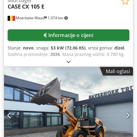
Midi bager
CASE
CX 105 E
Moerbeke-Waas
1.074 km
Informacije o cijeni
Stanje:
novo
, snaga:
53 kW (72,06 KS)
, vrsta goriva:
dizel
,
Godina proizvodnje:
2026
, Masa praznog vozila: 9.780 kg.
Crjdpfx Alezrrw Ajyjf Za dodatne informacije obratite se
odjelu prodaje tvrtke KEY-TEC.
Mali oglasi