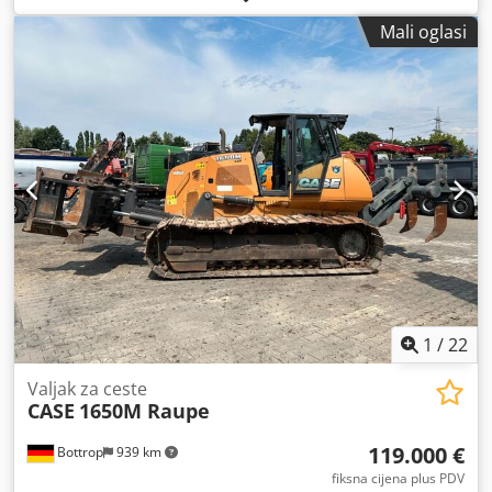
Mali oglasi
1
/
22
Valjak za ceste
CASE
1650M Raupe
119.000 €
Bottrop
939 km
fiksna cijena plus PDV