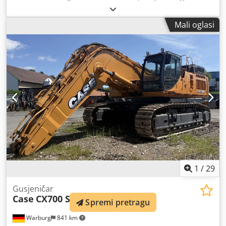
Godina proizvodnje 2019, * 1360 BS, i * Grijanje, * Klima
uređaj, * Gumene gusjenice, * Ražlica buldožera, * Brza
Mali oglasi
spojnica
1
/
29
Gusjeničar
Case
CX700 SME
Spremi pretragu
Warburg
841 km