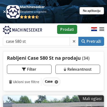
Machineseeker
Na aplikaciju
Besplatno u trgovini
Prodati
Pretraži
Rabljeni Case 580 St na prodaju
(34)
Filter
Relevantnost
Case
Ukloni sve filtre
Mali oglasi