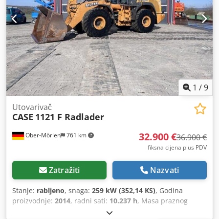
1
/
9
Utovarivač
CASE
1121 F Radlader
32.900 €
Ober-Mörlen
761 km
36.900 €
fiksna cijena plus PDV
Zatražiti
Nazvati
Stanje:
rabljeno
, snaga:
259 kW (352,14 KS)
, Godina
proizvodnje:
2014
, radni sati:
10.237 h
, Masa praznog
vozila: 27.024 kg Za dodatne informacije obratite se Emalu