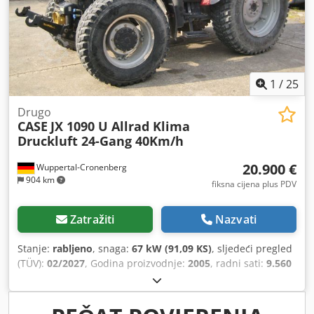
1
/
25
Drugo
CASE
JX 1090 U Allrad Klima
Druckluft 24-Gang 40Km/h
20.900 €
Wuppertal-Cronenberg
904 km
fiksna cijena plus PDV
Zatražiti
Nazvati
Stanje:
rabljeno
, snaga:
67 kW (91,09 KS)
, sljedeći pregled
(TÜV):
02/2027
, Godina proizvodnje:
2005
, radni sati:
9.560
h
, Oprema:
kabina, klima uređaj, pogon na sva četiri
kotača
,