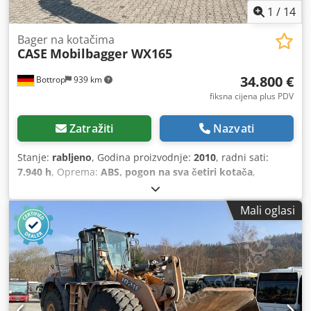
1
/
14
Bager na kotačima
CASE
Mobilbagger WX165
34.800 €
Bottrop
939 km
fiksna cijena plus PDV
Zatražiti
Nazvati
Stanje:
rabljeno
, Godina proizvodnje:
2010
, radni sati:
7.940 h
, Oprema:
ABS, pogon na sva četiri kotača
,
Mali oglasi