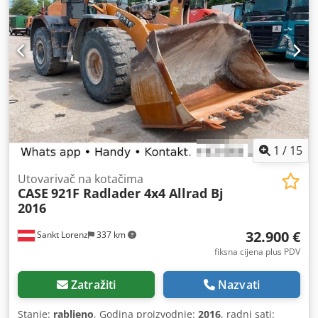
1
/
15
Utovarivač na kotačima
CASE
921F Radlader 4x4 Allrad Bj
2016
32.900 €
Sankt Lorenz
337 km
fiksna cijena plus PDV
Zatražiti
Nazvati
Stanje:
rabljeno
, Godina proizvodnje:
2016
, radni sati: