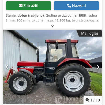
Zatražiti
Nazvati
Stanje:
dobar (rabljeno)
, Godina proizvodnje:
1986
, radna
širina:
500 mm
, ukupna masa:
12.500 kg
, broj stroja/vozila:
017128
, CASE IH 1660 aksijalni protok Cedpfx Alsvr Dxpeyjrf
Marka: Case IH Model: 1660 Godina: 1987 Radni sati: 3.300
Mali oglasi
h Širina presjeka: 5,00 m Razne vrste opreme: sjeckalica
slame, rasipač slame
1
/
10