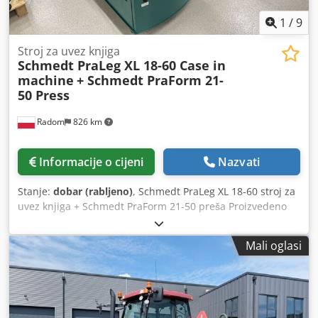
1
/
9
Stroj za uvez knjiga
Schmedt PraLeg XL 18-60 Case in
machine
+ Schmedt PraForm 21-
50 Press
Radom
826 km
Informacije o cijeni
Nazvati
Stanje:
dobar (rabljeno)
, Schmedt PraLeg XL 18-60 stroj za
uvez knjiga + Schmedt PraForm 21-50 preša Proizvedeno
2022. Crodpfozdazbex Alysf Schmedt PraLeg XL 18-60 Stroj
za umetanje knjižnog bloka Stroj u dobrom stanju,
Mali oglasi
spreman za rad. Stroj umeće knjižni blok u prethodno
pripremljene tvrde korice. Dvije jedinice za nanošenje
ljepila, glatko podešavanje debljine ljepila. Format: Visina
bloka: 80 – 450 mm Širina bloka: 110 – 450 mm Debljina
bloka: 2 – 80 mm Proizvodni kapacitet: cca 200 – 300 kom/h