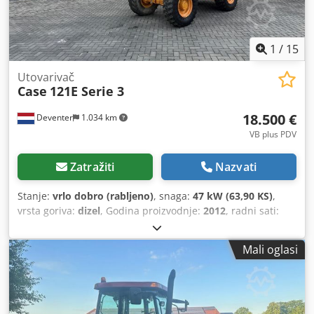
1
/
15
Utovarivač
Case
121E Serie 3
18.500 €
Deventer
1.034 km
VB plus PDV
Zatražiti
Nazvati
Stanje:
vrlo dobro (rabljeno)
, snaga:
47 kW (63,90 KS)
,
vrsta goriva:
dizel
, Godina proizvodnje:
2012
, radni sati:
1.060 h
,
Mali oglasi