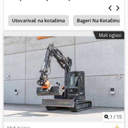
r
Utovarivač na kotačima
Bageri Na Kotačima
Mali oglasi
1
/
15