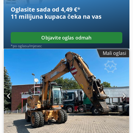
prve ruke, kompletna servisna povijest, odmah spremno za
Oglasite sada od 4,49 €
*
rad! - 80 % gusjeničnog podvozja - Uključene 3 žlice: 1300
11 milijuna kupaca
čeka na vas
mm, 450 mm i 2000 mm žlica za jarak - Opcionalno s
TOPCON 3D sustavom iz 2021.
Objavite oglas odmah
*po oglasu/mjesec
Mali oglasi