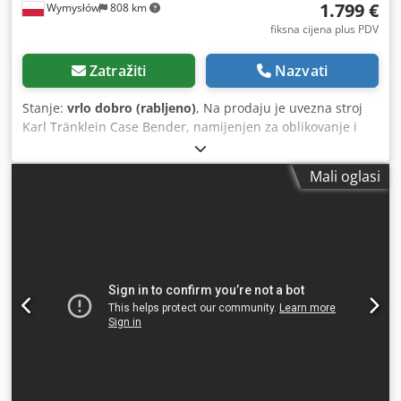
1.799 €
Wymysłów
808 km
fiksna cijena plus PDV
Zatražiti
Nazvati
Stanje:
vrlo dobro (rabljeno)
, Na prodaju je uvezna stroj
Karl Tränklein Case Bender, namijenjen za oblikovanje i
savijanje hrbata korica knjiga u tvrdom uvezu. Uređaj daje
koricama odgovarajući radijus, što omogućuje savršeno
Mali oglasi
prianjanje uz knjižni blok. Stroj je opremljen podesivim
valjcima za prilagodbu različitim debljinama korica.
Masivna, lijevana konstrukcija osigurava visoku preciznost i
dugogodišnju trajnost. Tehnički podaci: Proizvođač: Karl
Tränklein Tip: Case Bender / stroj za oblikovanje hrbata
Radna širina: cca 600 mm Podešavanje pritiska valjaka
Stabilna lijevana konstrukcija Električni pogon Radni stol
Stanje: rabljeno Primjena: Cjdpfsziwnbox Alyerf
proizvodnja knjiga u tvrdom uvezu, uvezne radionice,
tiskare, grafički pogoni, proizvodnja albuma, kataloga i
korica.