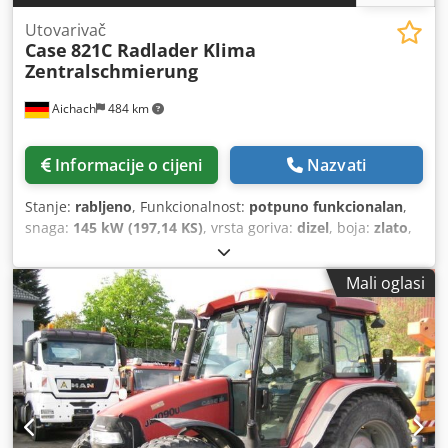
Utovarivač
Case
821C Radlader Klima
Zentralschmierung
Aichach
484 km
Informacije o cijeni
Nazvati
Stanje:
rabljeno
, Funkcionalnost:
potpuno funkcionalan
,
snaga:
145 kW (197,14 KS)
, vrsta goriva:
dizel
, boja:
zlato
,
radna masa:
18.000 kg
, Godina proizvodnje:
2000
, radni
sati:
8.000 h
, Oprema:
centralizirani sustav za
Mali oglasi
podmazivanje, kabina, klima uređaj
, Case 821C utovarivač
na kotačima Godina proizvodnje: 2000 8.000 radnih sati
145 kW Crjdpsy Uxt Sofx Alyof cca 18.000 kg Klima uređaj
Centralno podmazivanje Gume 23,5R25