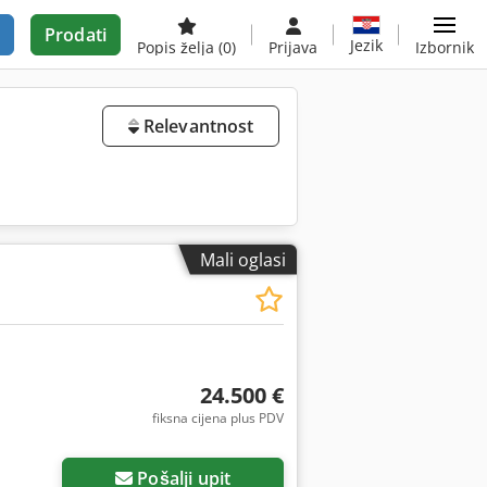
Prodati
Jezik
Popis želja
(0)
Prijava
Izbornik
Relevantnost
Mali oglasi
24.500 €
fiksna cijena plus PDV
Pošalji upit