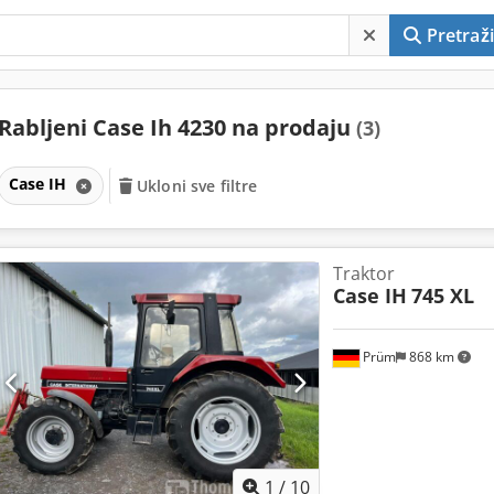
Pretraži
Rabljeni Case Ih 4230 na prodaju
(3)
Case IH
Ukloni sve filtre
Traktor
Case IH
745 XL
Prüm
868 km
1
/
10