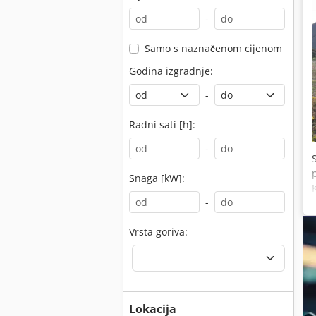
-
Samo s naznačenom cijenom
Godina izgradnje:
-
Radni sati [h]:
-
Snaga [kW]:
-
Vrsta goriva:
Lokacija