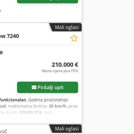
)
,
Mali oglasi
ow 7240
210.000 €
fiksna cijena plus PDV
Pošalji upit
funkcionalan
, Godina proizvodnje:
zel
, maksimalna brzina:
30 km/h
, prva
žnje gume:
500/85 R24
, broj
repcorez, spojka prikolice
, U ime
H kombajn AF 7240 sa ST-rotorom Broj
Mali oglasi
ivač
cilindrični motor Snaga: 366 kW (497