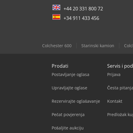
+44 20 331 800 72
+34 911 433 456
Colchester 600
Starinski kamion
Colc
Prodati
Servis i po
Postavljanje oglasa
Prijava
Upravljajte oglase
Česta pitan
Rezervirajte oglašavanje
Kontakt
Pečat povjerenja
Predložak k
Pošaljite aukciju