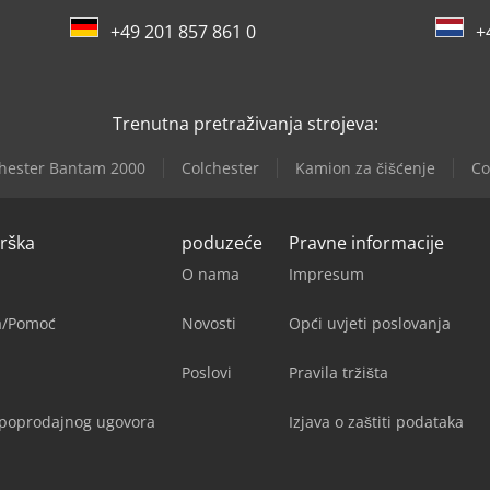
+49 201 857 861 0
+
Trenutna pretraživanja strojeva:
hester Bantam 2000
Colchester
Kamion za čišćenje
Co
drška
poduzeće
Pravne informacije
O nama
Impresum
ja/Pomoć
Novosti
Opći uvjeti poslovanja
Poslovi
Pravila tržišta
upoprodajnog ugovora
Izjava o zaštiti podataka