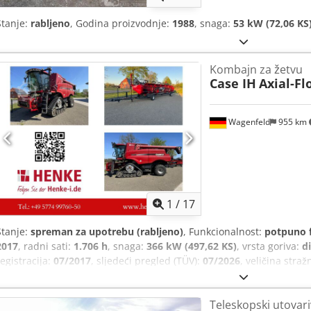
Stanje:
rabljeno
, Godina proizvodnje:
1988
, snaga:
53 kW (72,06 KS
Kombajn za žetvu
Case IH
Axial-Fl
Wagenfeld
955 km
1
/
17
Stanje:
spreman za upotrebu (rabljeno)
, Funkcionalnost:
potpuno 
2017
, radni sati:
1.706 h
, snaga:
366 kW (497,62 KS)
, vrsta goriva:
di
registracija:
07/2017
, sljedeći pregled (TÜV):
07/2026
, veličina stra
stroja/vozila:
YHG233775
, Oprema:
kabina, klima uređaj, rasvjeta, 
ovlaštene osobe nudimo sljedeći rabljeni artikl na prodaju: Case-I
Teleskopski utovar
šasije: YHG233775 Uzdužno postavljen ST-rotor Varijanta 30 km/h 6-