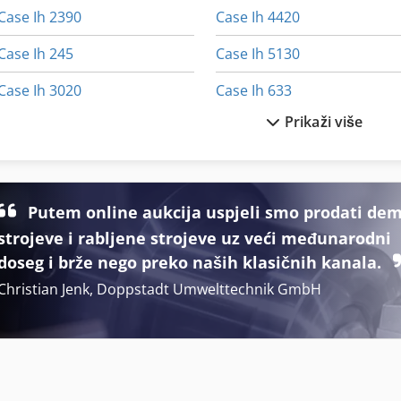
Case Ih 2390
Case Ih 4420
Case Ih 245
Case Ih 5130
Case Ih 3020
Case Ih 633
Prikaži više
Case Ih 3230
Case Ih 7130
Case Ih 3394
Case Ih 7250
Case Ih 340
Case Ih 733 A
Putem online aukcija uspjeli smo prodati de
strojeve i rabljene strojeve uz veći međunarodni
Case Ih 3594
Case Ih 8010
doseg i brže nego preko naših klasičnih kanala.
Christian Jenk, Doppstadt Umwelttechnik GmbH