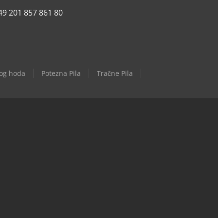
49 201 857 861 80
nog hoda
Potezna Pila
Tračne Pila