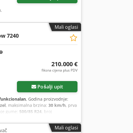
)
,
Mali oglasi
ow 7240
210.000 €
fiksna cijena plus PDV
Pošalji upit
funkcionalan
, Godina proizvodnje:
zel
, maksimalna brzina:
30 km/h
, prva
žnje gume:
500/85 R24
, broj
repcorez, spojka prikolice
, U ime
H kombajn AF 7240 sa ST-rotorom Broj
Mali oglasi
ivač
cilindrični motor Snaga: 366 kW (497