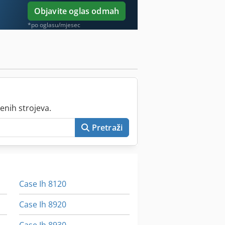
Objavite oglas odmah
*po oglasu/mjesec
enih strojeva.
Pretraži
Case Ih 8120
Case Ih 8920