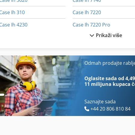
Case Ih 3020
Case Ih 7140
Case Ih 310
Case Ih 7220
Case Ih 4230
Case Ih 7220 Pro
Prikaži više
Case Ih 4420
Case Ih 7250
Case Ih 5120
Case Ih 733 A
Case Ih 5130
Case Ih 744
Odmah prodajte rablj
Case Ih 5140
Case Ih 8010
Oglasite sada od 4,49
11 milijuna kupaca
č
Saznajte sada
+44 20 806 810 84