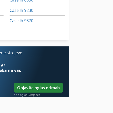
Case Ih 8930
Case Ih 9230
Case Ih 9370
Case Ih Maxxum 5120
Case Ih Maxxum 5140
ene strojeve
 €
*
eka na vas
Objavite oglas odmah
*po oglasu/mjesec