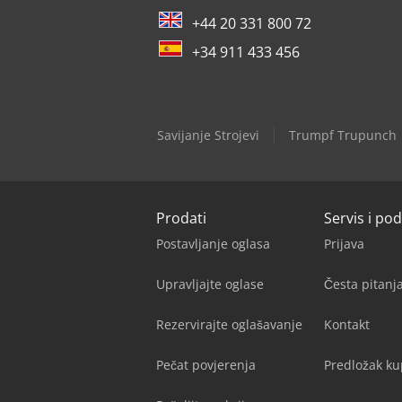
+44 20 331 800 72
+34 911 433 456
Savijanje Strojevi
Trumpf Trupunch
Prodati
Servis i po
Postavljanje oglasa
Prijava
Upravljajte oglase
Česta pitan
Rezervirajte oglašavanje
Kontakt
Pečat povjerenja
Predložak k