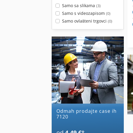
Samo sa slikama
(3)
Samo s videozapisom
(0)
Samo ovlašteni trgovci
(0)
Odmah prodajte case ih
7120
od
4,49 €
*