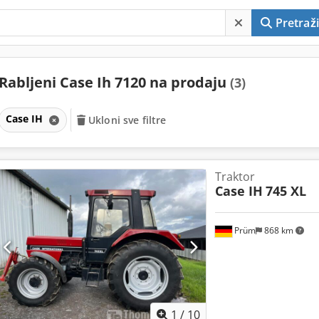
Pretraži
Rabljeni Case Ih 7120 na prodaju
(3)
Case IH
Ukloni sve filtre
Traktor
Case IH
745 XL
Prüm
868 km
1
/
10