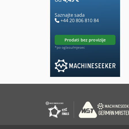
Saznajte sada
+44 20 806 810 84
prodati bez provizije
*po oglasu/mjesec