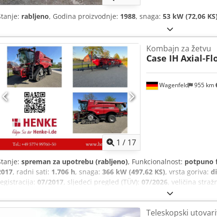
Stanje:
rabljeno
, Godina proizvodnje:
1988
, snaga:
53 kW (72,06 KS
Kombajn za žetvu
Case IH
Axial-Fl
Wagenfeld
955 km
1
/
17
Stanje:
spreman za upotrebu (rabljeno)
, Funkcionalnost:
potpuno 
2017
, radni sati:
1.706 h
, snaga:
366 kW (497,62 KS)
, vrsta goriva:
di
registracija:
07/2017
, sljedeći pregled (TÜV):
07/2026
, veličina stra
stroja/vozila:
YHG233775
, Oprema:
kabina, klima uređaj, rasvjeta, 
ovlaštene osobe nudimo sljedeći rabljeni artikl na prodaju: Case-I
Teleskopski utovar
šasije: YHG233775 Uzdužno postavljen ST-rotor Varijanta 30 km/h 6-