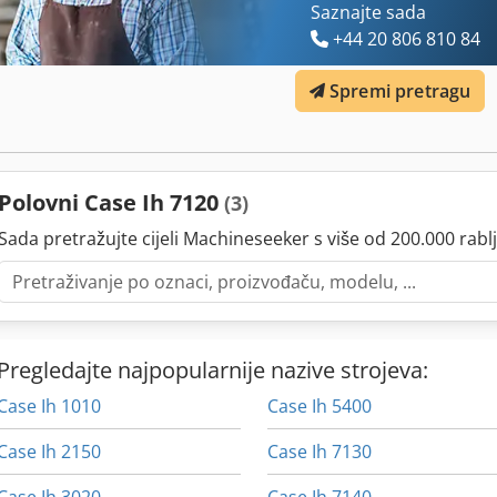
Saznajte sada
+44 20 806 810 84
Spremi pretragu
Polovni Case Ih 7120
(3)
Sada pretražujte cijeli Machineseeker s više od 200.000 rablj
Pregledajte najpopularnije nazive strojeva:
Case Ih 1010
Case Ih 5400
Case Ih 2150
Case Ih 7130