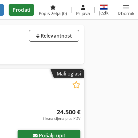
Prodati
Jezik
Popis želja
(0)
Prijava
Izbornik
Relevantnost
Mali oglasi
24.500 €
fiksna cijena plus PDV
Pošalji upit