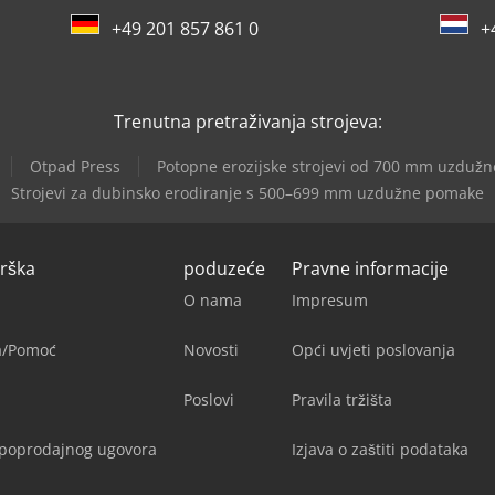
+49 201 857 861 0
+
Trenutna pretraživanja strojeva:
Otpad Press
Potopne erozijske strojevi od 700 mm uzduž
Strojevi za dubinsko erodiranje s 500–699 mm uzdužne pomake
drška
poduzeće
Pravne informacije
O nama
Impresum
ja/Pomoć
Novosti
Opći uvjeti poslovanja
Poslovi
Pravila tržišta
upoprodajnog ugovora
Izjava o zaštiti podataka