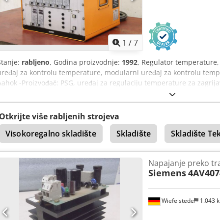
1
/
7
Stanje:
rabljeno
, Godina proizvodnje:
1992
, Regulator temperature,
uređaj za kontrolu temperature, modularni uređaj za kontrolu temp
Aahok -Proizvođač: PSG, uređaj za regulaciju temperature za zagrijav
Tip: RSD II 8 -P max: 28kW -Transportne dimenzije: 490/430/H460 m
Otkrijte više rabljenih strojeva
Visokoregalno skladište
Skladište
Skladište Tek
Napajanje preko t
Siemens
4AV407
Wiefelstede
1.043 