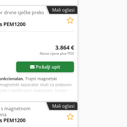
Mali oglasi
r drvne sječke preko
s
PEM1200
3.864 €
fiksna cijena plus PDV
Pošalji upit
unkcionalan
, Trajni magnetski
 magnetski separator služi za potpuno
ala i recikliranih materijala. Snažni
aterijalnog toka. Tehnički podaci
anje Visokokvalitetna, torzijski kruta
Mali oglasi
a s magnetnom
ma od nehrđajućeg čelika V4A Brzina
ena
ljka od čelika S235, zavarene i
s
PEM1200
za optimalan rad transportne trake
rano zapečaćenim ležajnim kućištem