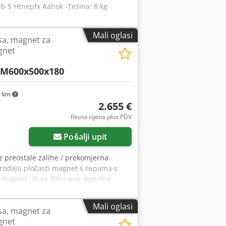
jb S Htnepfx Aahok -Težina: 8 kg
Mali oglasi
sa, magnet za
gnet
M600x500x180
0 km
2.655 €
Zatražite više slika
fiksna cijena plus PDV
Pošalji upit
z preostale zalihe / prekomjerna
prodaju pločasti magnet s rupama s
magnet" ili za filtriranje metalne
ključene. Dimenzije magnetskog bloka:
ge druge dimenzije dostupne na
Mali oglasi
sa, magnet za
gnet