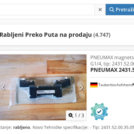
Pretraži
Rabljeni Preko Puta na prodaju
(4.747)
PNEUMAX magnetski
G1/4, tip: 2431.52.0
PNEUMAX
2431.
Tauberbischofsheim
1
/
3
Stanje:
rabljeno
, Novo Tehničke specifikacije: - Tip: 2431.52.00.35.