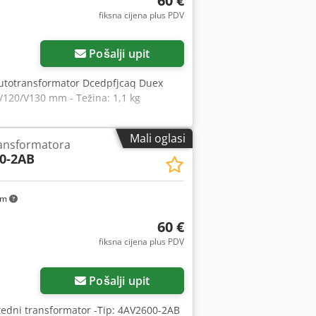
60 €
fiksna cijena plus PDV
Pošalji upit
i autotransformator Dcedpfjcaq Duex
75/120/V130 mm - Težina: 1,1 kg
Mali oglasi
ransformatora
0-2AB
km
60 €
fiksna cijena plus PDV
Pošalji upit
 štedni transformator -Tip: 4AV2600-2AB