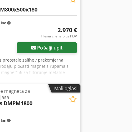
M800x500x180
0 km
2.970 €
Zatražite više slika
fiksna cijena plus PDV
Pošalji upit
z preostale zalihe / prekomjerna
prodaju pločasti magnet s rupama s
magnet" ili za filtriranje metalne
ključene. Dimenzije magnetskog bloka:
e druge dimenzije dostupne na
Mali oglasi
je magneta za
jasa
s
DMPM1800
0 km