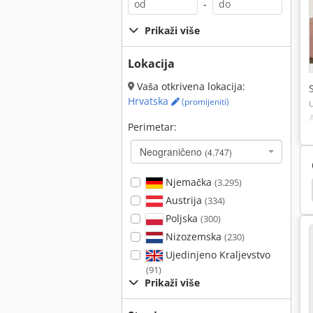
-
Prikaži više
Lokacija
Vaša otkrivena lokacija:
Hrvatska
(promijeniti)
Perimetar:
Neograničeno
(4.747)
Njemačka
(3.295)
Magnetski
Wagner Pumpa
Wagner Gletovanje
Austrija
(334)
Poljska
(300)
Nizozemska
(230)
Ujedinjeno Kraljevstvo
(91)
Prikaži više