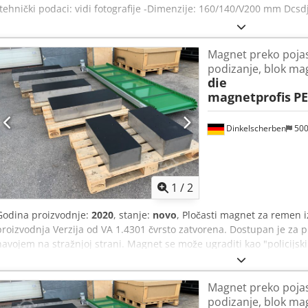
-tehnički podaci: vidi fotografije -Dimenzije: 160/140/V200 mm Dcsd
Magnet preko poja
podizanje, blok ma
die
magnetprofis
PE
Dinkelscherben
50
1
/
2
Godina proizvodnje:
2020
, stanje:
novo
, Pločasti magnet za remen i
proizvodnja Verzija od VA 1.4301 čvrsto zatvorena. Dostupan je za 
navojem na stražnjoj strani. Magnet se može ugraditi kao "policijski 
kontaminacije iznad pokretne trake. Prstenaste ušice za ovjes su u
600 x 500 x 180 mm Samo 2 komada dostupna u kratkom roku. Mno
Magnet preko poja
zalihama. Dcjdpfjfktk Rjx Aahjk
podizanje, blok ma