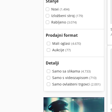
Stanje
Novi
(1.494)
Izložbeni stroj
(179)
Rabljeno
(3.074)
Prodajni format
Mali oglasi
(4.670)
Aukcije
(77)
Detalji
Samo sa slikama
(4.733)
Samo s videozapisom
(710)
Samo ovlašteni trgovci
(2.001)