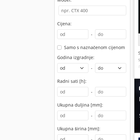
Cijena:
-
Samo s naznačenom cijenom
Godina izgradnje:
-
Radni sati [h]:
-
Ukupna duljina [mm]:
-
Ukupna širina [mm]:
-