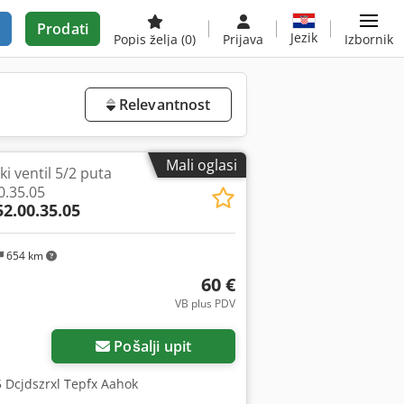
Prodati
Jezik
Popis želja
(0)
Prijava
Izbornik
Relevantnost
Mali oglasi
 ventil 5/2 puta
0.35.05
52.00.35.05
654 km
60 €
VB plus PDV
Pošalji upit
05 Dcjdszrxl Tepfx Aahok