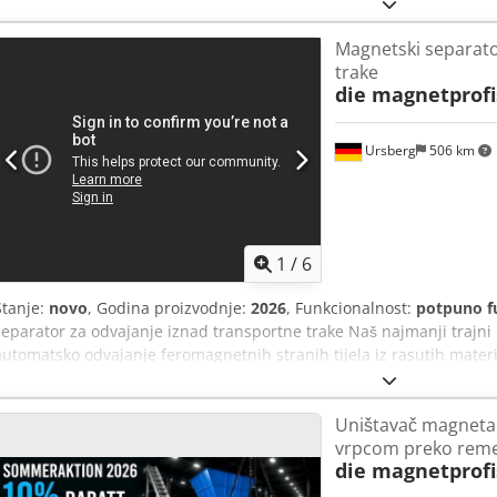
Magnetski separato
trake
die magnetprofi
Ursberg
506 km
1
/
6
Stanje:
novo
, Godina proizvodnje:
2026
, Funkcionalnost:
potpuno f
separator za odvajanje iznad transportne trake Naš najmanji trajni
automatsko odvajanje feromagnetnih stranih tijela iz rasutih materij
trajni magnetski sustav pouzdano uklanja željezne komponente iz m
Ukupne dimenzije: 1.200 x 550 x 200 mm 4 prstena za sigurno ovješav
Uništavač magnet
konstrukcija od 3-dijelnog aluminijskog profila 2 bočna zaštitna li
vrpcom preko rem
transporta: 0,5 m/s Izvedba valjaka i ležajeva Pogonska i povratna va
die magnetprofi
obrađene Promjer valjka: Ø150 x 300 mm Zaobljena površina valjka 
Osovine u robusnim dvorednim ležajevima UCFL s mazivom i dvost