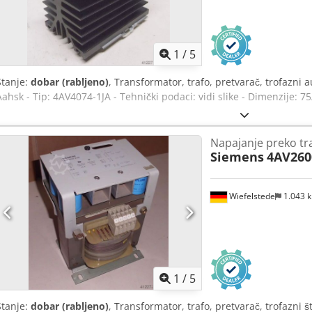
1
/
5
Stanje:
dobar (rabljeno)
, Transformator, trafo, pretvarač, trofazn
Aahsk - Tip: 4AV4074-1JA - Tehnički podaci: vidi slike - Dimenzije: 
Napajanje preko t
Siemens
4AV260
Wiefelstede
1.043 
1
/
5
Stanje:
dobar (rabljeno)
, Transformator, trafo, pretvarač, trofazni