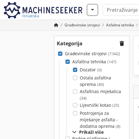
Hrvatska
Građevinske strojevi
Asfaltna tehnika
Kategorija
Građevinske strojevi
(7.942)
Asfaltna tehnika
(147)
Dozator
(0)
Ostala asfaltna
oprema
(40)
Asfaltnas miješalica
(34)
Lijevnički kotao
(25)
Postrojenja za
miješanje asfalta -
dodatna oprema
(8)
Prikaži više
Radne platforme i