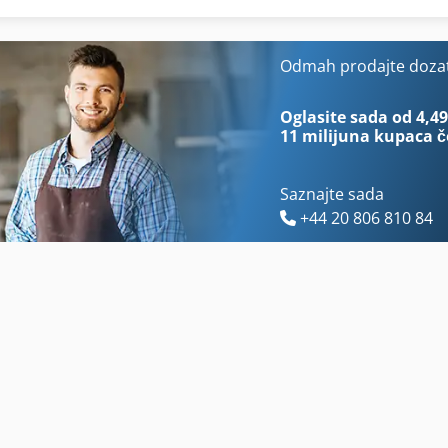
Dizelski Generator
Easy Doser De Ruiter
Do Kamiona
Nit Dodirom Glave
Odmah prodajte doza
Dolev 800
On 06 Utovarivačem
Oglasite sada od 4,49
11 milijuna kupaca
č
Saznajte sada
+44 20 806 810 84