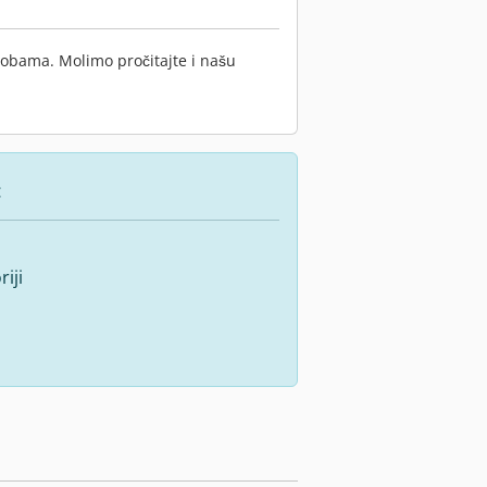
sobama. Molimo pročitajte i našu
:
iji