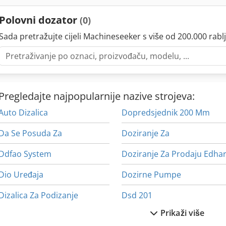
Polovni dozator
(0)
Sada pretražujte cijeli Machineseeker s više od 200.000 rablj
Pregledajte najpopularnije nazive strojeva:
Auto Dizalica
Dopredsjednik 200 Mm
Da Se Posuda Za
Doziranje Za
Ddfao System
Doziranje Za Prodaju Edha
Dio Uređaja
Dozirne Pumpe
Dizalica Za Podizanje
Dsd 201
Prikaži više
Dizel Generator
Dugo Dobar Auto Prijevoz