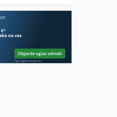
Šef Dio
tor
 €
*
eka na vas
Objavite oglas odmah
*po oglasu/mjesec