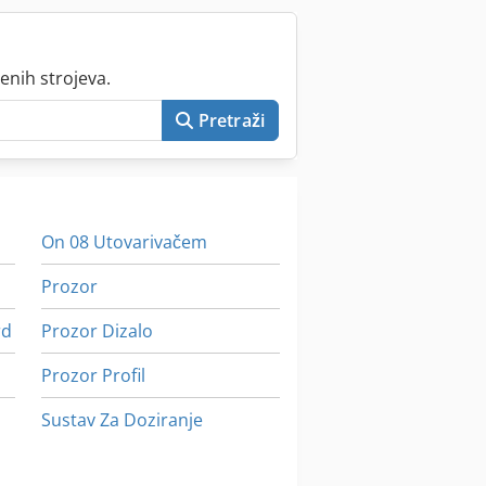
enih strojeva.
Pretraži
On 08 Utovarivačem
Prozor
rd
Prozor Dizalo
Prozor Profil
Sustav Za Doziranje
Utor I Pin Za