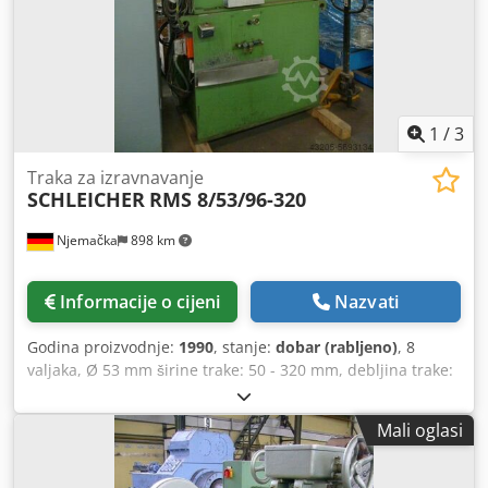
1
/
3
Traka za izravnavanje
SCHLEICHER
RMS 8/53/96-320
Njemačka
898 km
Informacije o cijeni
Nazvati
Godina proizvodnje:
1990
, stanje:
dobar (rabljeno)
, 8
valjaka, Ø 53 mm širine trake: 50 - 320 mm, debljina trake:
0,4 - 3 mm Crodjgq D Arepfx Ahqef
Mali oglasi