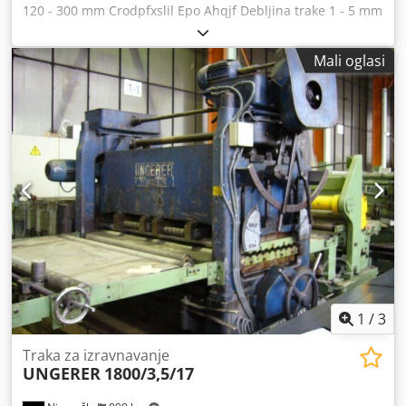
120 - 300 mm Crodpfxslil Epo Ahqjf Debljina trake 1 - 5 mm
Referentni materijal (vlačna čvrstoća) 800 N/mm²
Mali oglasi
1
/
3
Traka za izravnavanje
UNGERER
1800/3,5/17