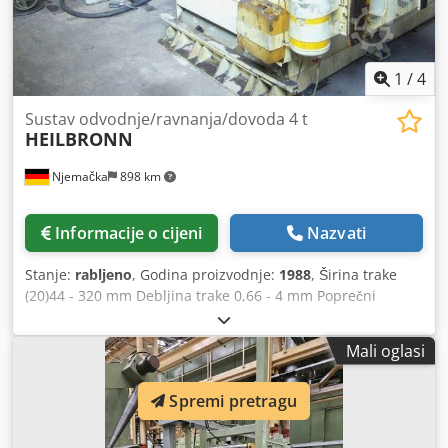
1
/
4
Sustav odvodnje/ravnanja/dovoda 4 t
HEILBRONN
Njemačka
898 km
Informacije o cijeni
Nazvati
Stanje:
rabljeno
, Godina proizvodnje:
1988
, Širina trake
(20)44 - 320 mm Debljina trake 0,66 - 4 mm Poprečni
presjek remena max 930 mm² Referentni materijal (vlačna
čvrstoća) St42-2 (500 N/mm²) Granica razvlačenja
Mali oglasi
maksimalno 280 N/mm² Csdpslil Ewjfx Ahqerf Težina
koluta max 4 t Promjer svitka max 1.500 mm
Spremi pretragu