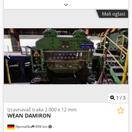
Csdobif Dyjpfx Ahqerf
Mali oglasi
1
/
3
Izravnavač traka 2.000 x 12 mm
WEAN DAMIRON
Njemačka
898 km