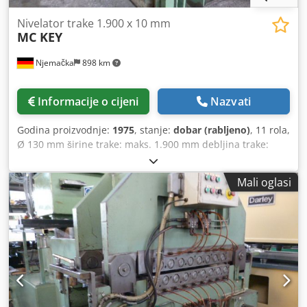
Nivelator trake 1.900 x 10 mm
MC KEY
Njemačka
898 km
Informacije o cijeni
Nazvati
Godina proizvodnje:
1975
, stanje:
dobar (rabljeno)
, 11 rola,
Ø 130 mm širine trake: maks. 1.900 mm debljina trake:
maks. 10 mm Cedpfodnztkex Ahqerf
Mali oglasi