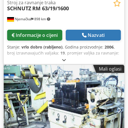
Stroj za ravnanje traka
SCHNUTZ
RM 63/19/1600
Njemačka
898 km
Informacije o cijeni
Nazvati
Stanje:
vrlo dobro (rabljeno)
, Godina proizvodnje:
2006
,
broj izravnavajućih valjaka:
19
, promjer valjka za ravnanje:
55 mm
, radna širina:
1.600 mm
, Širina trake: maks. 1.600
mm Debljina trake: 0,4 - 3 mm Izvedba: 6 hi/kaseta Broj
Mali oglasi
ravnajućih valjaka: 19 Promjer ravnajućih valjaka: 55 mm
Crodpfx Ajy Nxv Nohqsf Promjer međučlanih valjaka: 30
mm