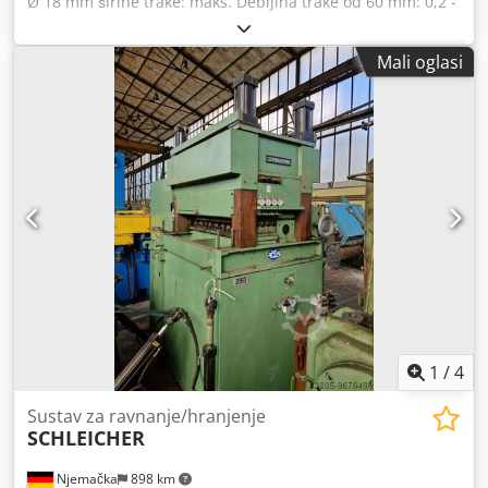
Ø 18 mm širine trake: maks. Debljina trake od 60 mm: 0,2 -
0,8 mm Cedpfx Aobif Egohqorf
Mali oglasi
1
/
4
Sustav za ravnanje/hranjenje
SCHLEICHER
Njemačka
898 km