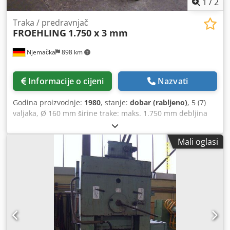
1
/
2
Traka / predravnjač
FROEHLING
1.750 x 3 mm
Njemačka
898 km
Informacije o cijeni
Nazvati
Godina proizvodnje:
1980
, stanje:
dobar (rabljeno)
, 5 (7)
valjaka, Ø 160 mm širine trake: maks. 1.750 mm debljina
trake: 0,4 - 3 mm Codpfx Ahodnztwoqorf
Mali oglasi