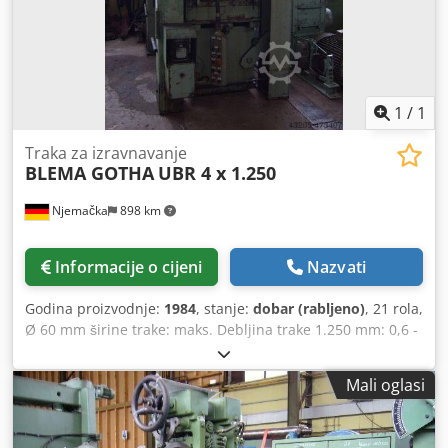
1
/
1
Traka za izravnavanje
BLEMA GOTHA
UBR 4 x 1.250
Njemačka
898 km
Informacije o cijeni
Nazvati
Godina proizvodnje:
1984
, stanje:
dobar (rabljeno)
, 21 rola,
Ø 60 mm širine trake: maks. Debljina trake 1.250 mm: 0,6 -
4 mm Crodorrl Uspfx Ahqsf
Mali oglasi