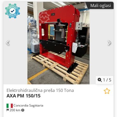
Mali oglasi
1
/
5
Elektrohidraulična preša 150 Tona
AXA
PM 150/15
Concordia Sagittaria
200 km