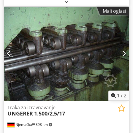
0,5 mm Cedpfxjbif Eko Ahqerf
Mali oglasi
1
/
2
Traka za izravnavanje
UNGERER
1.500/2,5/17
Njemačka
898 km