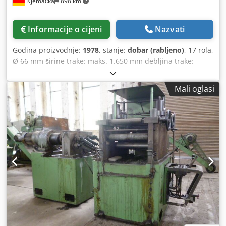
Njemačka
898 km
Informacije o cijeni
Nazvati
Godina proizvodnje:
1978
, stanje:
dobar (rabljeno)
, 17 rola,
Ø 66 mm širine trake: maks. 1.650 mm debljina trake:
maks. 3,5 mm Cjdobifp Uspfx Ahqerf
Mali oglasi