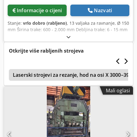
Informacije o cijeni
Nazvati
Stanje:
vrlo dobro (rabljeno)
, 13 valjaka za ravnanje, Ø 150
mm Širina trake: 600 - 2.000 mm Debljina trake: 6 - 15 mm
Vrsta: 4 hi kaseta Codpov S Ad Defx Ahqerf
Otkrijte više rabljenih strojeva
g
Laserski strojevi za rezanje, hod na osi X 3000–399
Mali oglasi