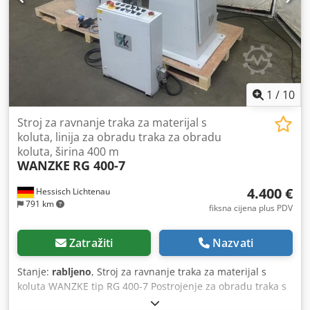
1
/
10
Stroj za ravnanje traka za materijal s
koluta, linija za obradu traka za obradu
koluta, širina 400 m
WANZKE
RG 400-7
4.400 €
Hessisch Lichtenau
791 km
fiksna cijena plus PDV
Zatražiti
Nazvati
Stanje:
rabljeno
, Stroj za ravnanje traka za materijal s
koluta WANZKE tip RG 400-7 Postrojenje za obradu traka s
koluta Inventarni broj: 1349-6 Godina proizvodnje: 1983