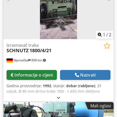
1
/
2
Izravnavač traka
SCHNUTZ
1800/4/21
Njemačka
898 km
Informacije o cijeni
Nazvati
Godina proizvodnje:
1992
, stanje:
dobar (rabljeno)
, 21
valjak, Ø 80 mm širina trake: 500 - 1.650 mm debljina
trake: 1 - 5 mm Codpfx Aheg Iirneqsrf
Mali oglasi