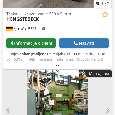
1
/
2
Traka za izravnavanje 530 x 5 mm
HENGSTEBECK
Njemačka
898 km
Informacije o cijeni
Nazvati
Stanje:
dobar (rabljeno)
, 5 valjaka, Ø 100 mm širina trake:
50 - 530 mm debljina trake: maks. 5 mm Crodpfx Aegq D
Acehqjf
Mali oglasi