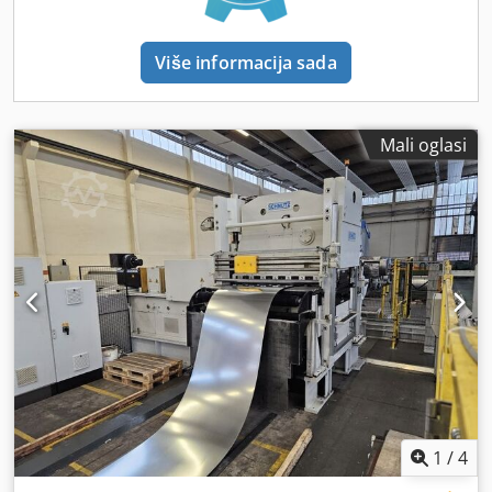
zupčanikom s dvostrukim lančanim pogonom EM
samoregulirajući pogon, preko frekvencijskog pretvarača, s
WM sustav za mjerenje položaja, upravljanje remenskom
Više informacija sada
petljom za samoregulirajući pogon, s Ultrazvučni senzor i
senzor u omči za remen RZ podešavanje valjka za
ravnanje, pojedinačno ručno podesivo, očitljivo putem
skala RO košara s valjcima za pražnjenje, fiksna s
Mali oglasi
radijusom za debljinu materijala od 3 mm PZ pneumatsko
pomicanje valjka za povlačenje, upravljanje s upravljačke
ploče BSF-ze bočna vodilica šarki, ručno podesiva centrično
i ekscentrično 25 mm SS-2 sučelje za prešu:
1
/
4