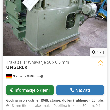
1
/
1
Traka za izravnavanje 50 x 0,5 mm
UNGERER
Njemačka
898 km
Informacije o cijeni
Nazvati
Godina proizvodnje:
1965
, stanje:
dobar (rabljeno)
, 23 role,
Ø 18 mm širine trake: maks. Debljina trake od 50 mm: 0,1 -