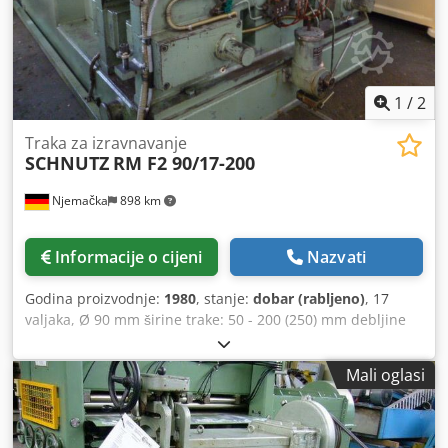
1
/
2
Traka za izravnavanje
SCHNUTZ
RM F2 90/17-200
Njemačka
898 km
Informacije o cijeni
Nazvati
Godina proizvodnje:
1980
, stanje:
dobar (rabljeno)
, 17
valjaka, Ø 90 mm širine trake: 50 - 200 (250) mm debljine
trake: 2 - 10 mm Csdpfednzvdex Ahqerf
Mali oglasi