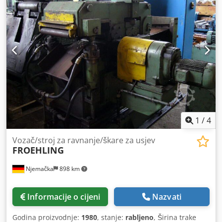
1
/
4
Vozač/stroj za ravnanje/škare za usjev
FROEHLING
Njemačka
898 km
Informacije o cijeni
Nazvati
Godina proizvodnje:
1980
, stanje:
rabljeno
, Širina trake