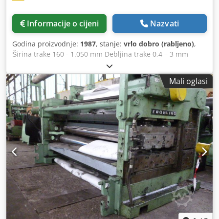
Informacije o cijeni
Nazvati
Godina proizvodnje:
1987
, stanje:
vrlo dobro (rabljeno)
,
Širina trake 160 - 1.050 mm Debljina trake 0,4 – 3 mm
Poprečni presjek remena 2500 mm² Referentni materijal
(vlačna čvrstoća) 420 N/mm² Crsdpfx Aelil Aujhqsf
Mali oglasi