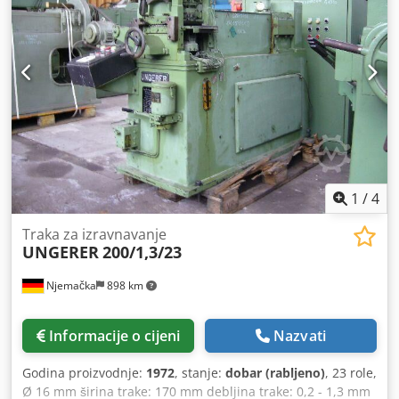
1
/
4
Traka za izravnavanje
UNGERER
200/1,3/23
Njemačka
898 km
Informacije o cijeni
Nazvati
Godina proizvodnje:
1972
, stanje:
dobar (rabljeno)
, 23 role,
Ø 16 mm širina trake: 170 mm debljina trake: 0,2 - 1,3 mm