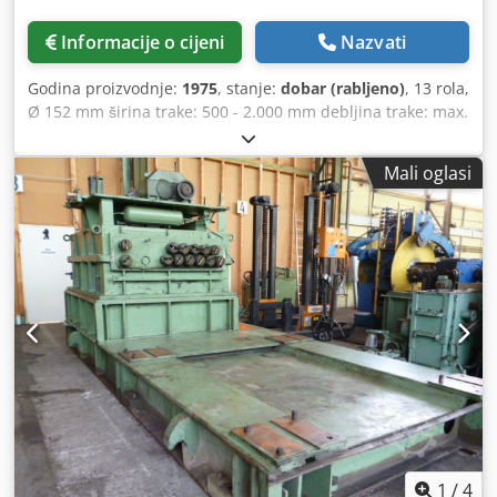
Informacije o cijeni
Nazvati
Godina proizvodnje:
1975
, stanje:
dobar (rabljeno)
, 13 rola,
Ø 152 mm širina trake: 500 - 2.000 mm debljina trake: max.
12 mm Cedpog Iii Aefx Ahqsrf
Mali oglasi
1
/
4