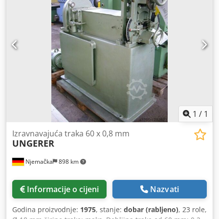
1
/
1
Izravnavajuća traka 60 x 0,8 mm
UNGERER
Njemačka
898 km
Informacije o cijeni
Nazvati
Godina proizvodnje:
1975
, stanje:
dobar (rabljeno)
, 23 role,