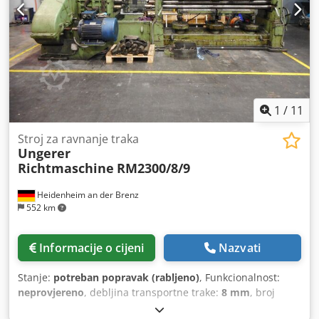
mm Težina: 5 kg U dobrom stanju
1
/
11
Stroj za ravnanje traka
Ungerer
Richtmaschine
RM2300/8/9
Heidenheim an der Brenz
552 km
Informacije o cijeni
Nazvati
Stanje:
potreban popravak (rabljeno)
, Funkcionalnost:
neprovjereno
, debljina transportne trake:
8 mm
, broj
izravnavajućih valjaka:
9
, širina transportne trake:
2.200