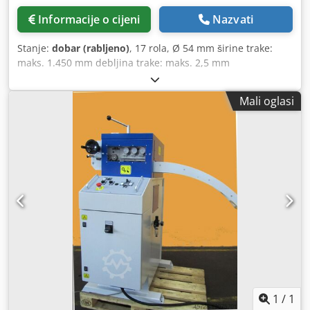
Informacije o cijeni
Nazvati
Stanje:
dobar (rabljeno)
, 17 rola, Ø 54 mm širine trake:
maks. 1.450 mm debljina trake: maks. 2,5 mm
Csdpfjbifryex Ahqsrf
Mali oglasi
1
/
1