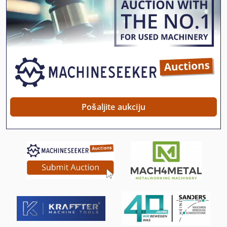
Stroj Za Bušenje
Stroj Za Mljevenje
Stroj Za Ravnanje Cijevi
Stroj Za Savijanje
Stroj Za Sjeckanje
Pošaljite aukciju
Strojevi I Alati Za Obradu Kamena
Strojevi Za Brušenje
Strojevi Za Bušenje
Strojevi Za Oblikovanje
Strojevi Za Obrubljivanje
Strojevi Za Pakiranje