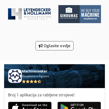
Strojevi Za Proizvodnju
Strojevi Za Pvc Stolariju
Strojevi Za Savijanje Cijevi
Strojevi Za Tisak
Oglasite ovdje
Strojevi Za Čišćenje
Za Brušenje
Machineseeker
Besplatno u trgovini
Broj 1 aplikacija za rabljene strojeve!