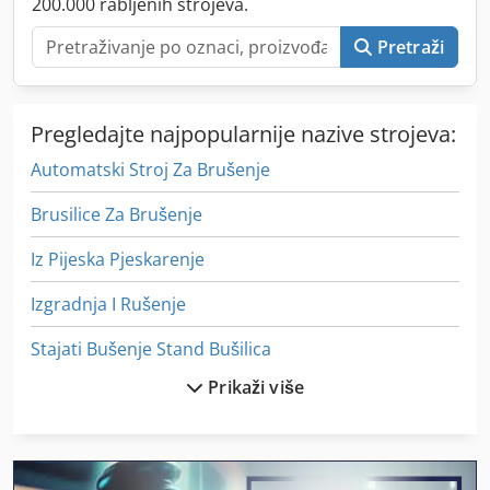
200.000 rabljenih strojeva.
Pretraži
Pregledajte najpopularnije nazive strojeva:
Automatski Stroj Za Brušenje
Brusilice Za Brušenje
Iz Pijeska Pjeskarenje
Izgradnja I Rušenje
Stajati Bušenje Stand Bušilica
Prikaži više
Stavostroj Vp 200
Stolni Strojevi Za Bušenje
Stroj Za Brušenje