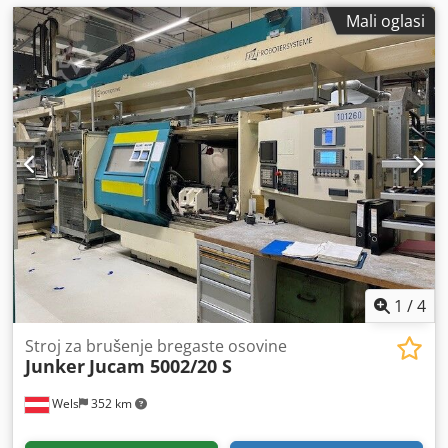
Mali oglasi
1
/
4
Stroj za brušenje bregaste osovine
Junker
Jucam 5002/20 S
Wels
352 km