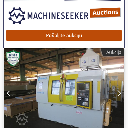
utovarni portal; CO2 sustav za gašenje; za CBN brusnu
ploču; konjica; okvir; Dijamantna ploča za brušenje
montirana na vreteno za obradu; Varijanta brusne glave 12
(dva brusna vretena mogu se pomicati odvojeno)
Pošaljite aukciju
Aukcija