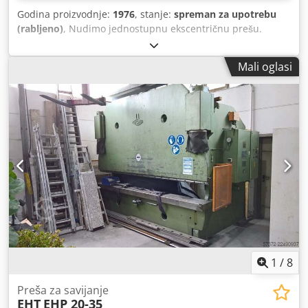
Godina proizvodnje:
1976
, stanje:
spreman za upotrebu
(rabljeno)
, Nudimo jednostupnu ekscentričnu prešu.
Snaga preše: 25 t, duljina izbacaja: 200 mm, podesivi
raspon hoda: 8 mm - 80 mm, maksimalni broj hodova: 180
Mali oglasi
hodova/min, površina stola (X/Y): 560 mm/400 mm,
površina klipa (X/Y): 355 mm/220 mm, podešavanje klipa:
50 mm, maksimalna visina ugradnje: 320 mm. Težina
stroja: cca 2150 kg. Moguća je pregledavanje stroja uz
prethodni dogovor. Cjdpfezrzp Uex Aptorf
1
/
8
Preša za savijanje
EHT
EHP 20-35