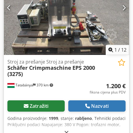
1
/
12
Stroj za prešanje Stroj za prešanje
Schäfer Crimpmaschine
EPS 2000
(3275)
1.200 €
Tatabánya
370 km
fiksna cijena plus PDV
Zatražiti
Nazvati
Godina proizvodnje:
1999
, stanje:
rabljeno
, Tehnički podaci
Priključni podaci Napajanje: 380 V Pogon: trofazni motor,
0,75 kW, s elektronskom kočnicom Obrađivani kablovi