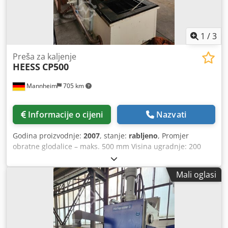
1
/
3
Preša za kaljenje
HEESS
CP500
Mannheim
705 km
Informacije o cijeni
Nazvati
Godina proizvodnje:
2007
, stanje:
rabljeno
, Promjer
obratne glodalice – maks. 500 mm Visina ugradnje: 200
mm Visina obratka – maks. 200 mm Upravljački sustav:
Siemens Simatic MultiPanel Masa stroja: cca 6 t Potrebna
Mali oglasi
površina: cca 4000x1700x3250 mm Maksimalni vanjski
promjer obratka: 500 mm Maksimalna visina obratka: 200
mm Minimalni unutarnji promjer obratka: 60 mm Snaga
držanja unutarnjeg pritisnog prstena: 120 kN Snaga
držanja vanjskog pritisnog prstena: 240 kN Snaga širenja