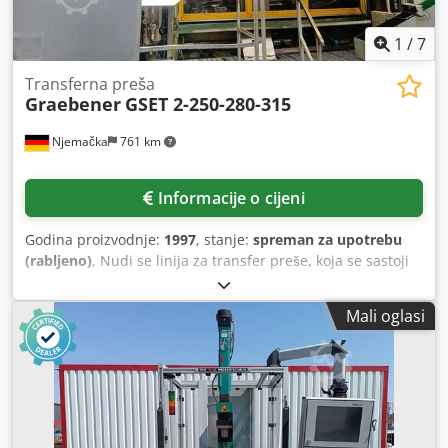
1
/
7
Transferna preša
Graebener
GSET 2-250-280-315
Njemačka
761 km
Informacije o cijeni
Godina proizvodnje:
1997
, stanje:
spreman za upotrebu
(rabljeno)
, Nudi se linija za transfer preše, koja se sastoji
od transfer preše s dva stupa, marke Gräbener, uključujući
uređaj za dovod materijala i kombinaciju uređaja za
Mali oglasi
odmotavanje i ispravljanje materijala tvrtke Fecker, s
uređajem za dovod trake. 1) Transfer preša s dva stupa,
Gräbener GSET 2-250-280-315, godina proizvodnje: 1997,
stanje: spremna za rad, nominalna snaga: 2500 kN,
nominalni hod: 5 mm, nominalna radna energija: 45 kJ,
hod klipa: 315 mm, maksimalni broj hodova: 50