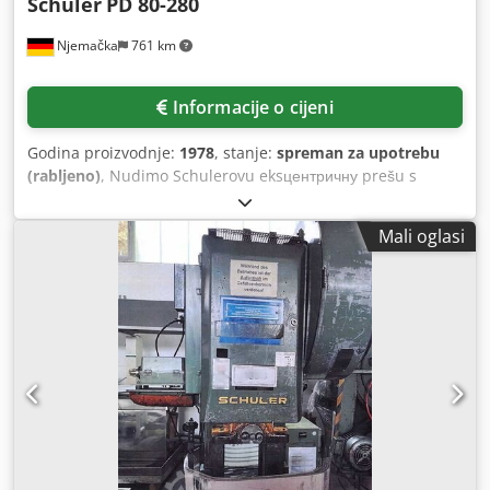
Schuler
PD 80-280
Njemačka
761 km
Informacije o cijeni
Godina proizvodnje:
1978
, stanje:
spreman za upotrebu
(rabljeno)
, Nudimo Schulerovu eksцентричну prešu s
jednim stupom. Snaga preše: 80 t, duljina izboja: 280 mm,
podesivi raspon hoda: 20 mm - 160 mm, maksimalni broj
Mali oglasi
hodova: 125 hodova/min, površina stola X/Y: 700 mm/560
mm, površina klipa X/Y: 560 mm/350 mm, podešavanje
klipa: 72 mm, maksimalna udaljenost stola/klipa: 510 mm.
Težina stroja: približno 4800 kg. Moguća je inspekcija uz
prethodni dogovor. Crsdpfx Ajzrzpueptof