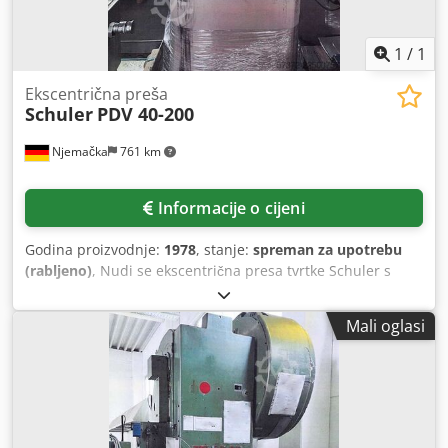
1
/
1
Ekscentrična preša
Schuler
PDV 40-200
Njemačka
761 km
Informacije o cijeni
Godina proizvodnje:
1978
, stanje:
spreman za upotrebu
(rabljeno)
, Nudi se ekscentrična presa tvrtke Schuler s
jednim stupom. Snaga preše: 40 t, duljina izbacaja: 220
mm, raspon hoda: 8 mm - 88 mm, maks. broj hodova: 160
Mali oglasi
hodova/min, površina stola X/Y: cca 630 mm/430 mm.
Težina stroja: cca 2300 kg. Moguća je inspekcija uz
prethodni dogovor. Csdpjzrzpzofx Apterf