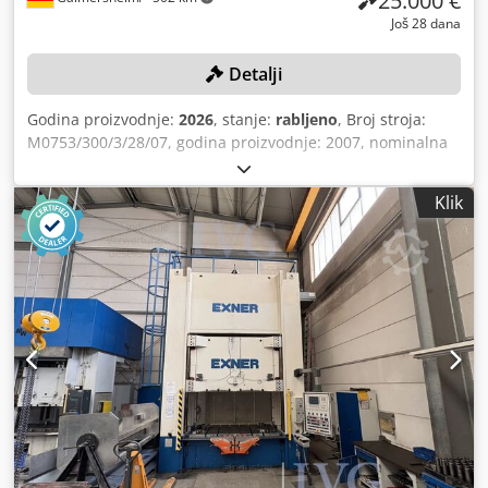
25.000 €
Još 28 dana
Detalji
Godina proizvodnje:
2026
, stanje:
rabljeno
, Broj stroja:
M0753/300/3/28/07, godina proizvodnje: 2007, nominalna
snaga: 3.000 kN, nominalna izlazna snaga: 43 kW, težina
stroja: cca 43.000 kg, hod: cca 25-100 mm, vrijeme odziva:
Klik
cca 0,209 s, duljina hoda: cca 40-315 mm, maksimalna
regulacija potisnice: 150 mm, maksimalni prostor za
ugradnju: 650 mm, predmontirane jedinice: kolut za
namatanje čelične trake Coilabrollhaspel SOPREM S2371-
EM-91-BP55, serijski broj: 221003, godina proizvodnje:
2003, težina: 3.000 kg, SOPREM 1676-E-VV, godina
proizvodnje: 2003, jednosmjerna jedinica za centriranje,
serijski broj: 231003, snaga: 5,5 kW, jedinica za dovod
RAZIOL EBAD 4000KL, hidraulična jedinica, serijski broj:
029, godina proizvodnje: 2017, upravljački sustav
BECKHOFF, montirano na šasiju, očitani sati rada spojke
(studeni 2025.) 34.303 sata, ukupni broj dijelova:
41.131.300. Cjdpfxozqzd Ns Aptorf