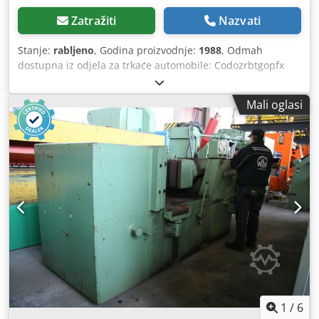
Zatražiti
Nazvati
Stanje:
rabljeno
, Godina proizvodnje:
1988
, Odmah
dostupna iz odjela za trkaće automobile: Codozrbtgopfx
Aptjrf Hidraulična presa s četiri stupa, tvrtke Hymag Tip HS
4 – 160 k Godina proizvodnje 1988. Modernizirana prema
Mali oglasi
najnovijim standardima zaštite na radu (UVV) u 2020.
Snaga pritiska 160 tona Radna površina 1500 x 850 mm
Hod 500 mm Snaga pogona 11 kW Težina 7 tona
1
/
6