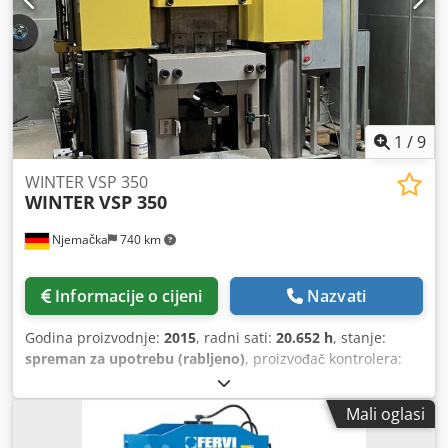
1
/
9
WINTER VSP 350
WINTER
VSP 350
Njemačka
740 km
Informacije o cijeni
Nazvati
Godina proizvodnje:
2015
, radni sati:
20.652 h
, stanje:
spreman za upotrebu (rabljeno)
, proizvođač kontrolera:
SIEMENS
, model upravljača:
S7-300 PLC
, ukupna masa:
10.500 kg
, ukupna širina:
2.405 mm
, ukupna visina:
3.029
Mali oglasi
mm
, pritiskna sila:
357 t
, duljina stola:
1.290 mm
, širina
stola:
1.200 mm
, Hidraulična preša proizvedena 2015.