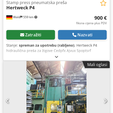
Stamp press pneumatska preša
Hertweck
P4
900 €
Wald
559 km
fiksna cijena plus PDV
Zatražiti
Nazvati
Stanje:
spreman za upotrebu (rabljeno)
, Hertweck P4
hidraulična preša za žigove Cedpfx Ajvux Spoptsrf
Dobrodošli ste da dođete na razgledavanje. Rado ćemo
organizirati isplativu tvrtku za dostavu za vas organizirati!
Mali oglasi
Dobit ćete uredan račun. Neto faktura može se izraditi i za
strane kupce. Preduvjet je važeći PDV identifikacijski broj.
Predmet prethodne prodaje. Posjetite našu trgovinu i
pogledajte našu ostalu ponudu. Navedeni nazivi tvrtki i
zaštitni znakovi vlasništvo su njihovih vlasnika i koriste se
isključivo za identifikaciju i opis proizvoda. Odstupanja od
tehničkih podataka kao i greške u opisu artikla su moguća i
zadržavamo pravo