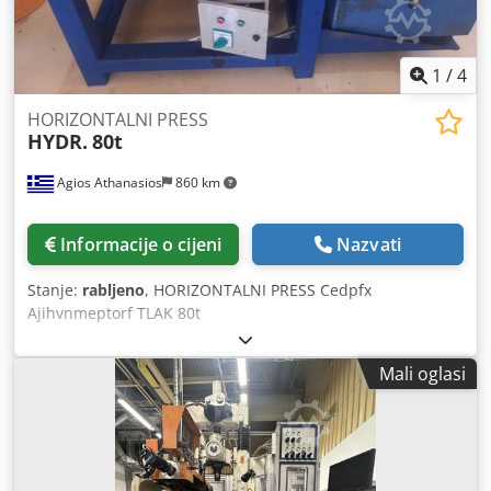
1
/
4
HORIZONTALNI PRESS
HYDR.
80t
Agios Athanasios
860 km
Informacije o cijeni
Nazvati
Stanje:
rabljeno
, HORIZONTALNI PRESS Cedpfx
Ajihvnmeptorf TLAK 80t
Mali oglasi