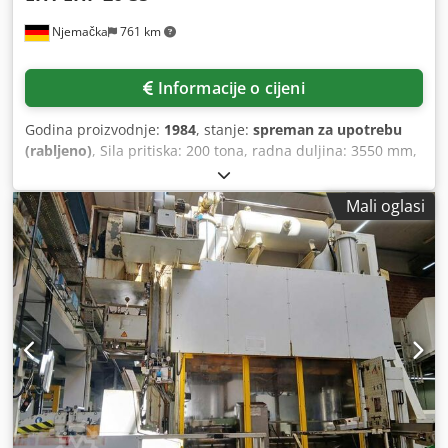
Njemačka
761 km
Informacije o cijeni
Godina proizvodnje:
1984
, stanje:
spreman za upotrebu
(rabljeno)
, Sila pritiska: 200 tona, radna duljina: 3550 mm,
prolaz: 3050 mm, duljina: 4000 mm, širina: 2000 mm,
visina: 3000 mm, težina 16 tona. Stroj je tehnički u
Mali oglasi
potpunosti funkcionalan, gornji alati su dostupni, donji
alat (blok matrice/prizma) nedostaje. Moguća je inspekcija
na licu mjesta. Csdpjzrn H Hsfx Apterf