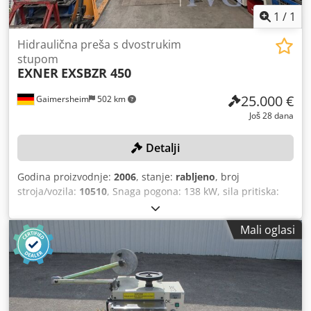
1
/
1
Hidraulična preša s dvostrukim
stupom
EXNER
EXSBZR 450
25.000 €
Gaimersheim
502 km
Još 28 dana
Detalji
Godina proizvodnje:
2006
, stanje:
rabljeno
, broj
stroja/vozila:
10510
, Snaga pogona: 138 kW, sila pritiska:
4.500 kN, težina stroja: cca 74.000 kg, maks. težina alata:
7.500 kg, dimenzije alata: cca 2.150 x 1.300 mm, hod: cca
Mali oglasi
61 mm, upravljački sustav SIEMENS SIMATIC C MULTI
PANEL, upravljanje s dvije ruke, prednji fotoosjetnik,
odvojeni sustav upravljačkih ormara RITTAL, sustav
hlađenja, uključujući pribor: 1 radni stol, 1 ormar za
čelične ploče, sadržaj: razni ručni alati. Cjdpfx Aozqzd
Aeptjrf