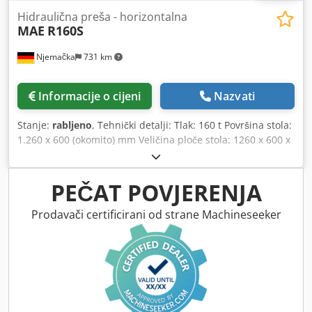
Hidraulična preša - horizontalna
MAE
R160S
Njemačka
731 km
Informacije o cijeni
Nazvati
Stanje:
rabljeno
, Tehnički detalji: Tlak: 160 t Površina stola:
1.260 x 600 (okomito) mm Veličina ploče stola: 1260 x 600 x
70 (okomito) mm Ram površina: 700 x 360 mm Projekcija:
300 mm Težina stroja cca: 9000 kg Dimenzije D x Š x V: 3,7
x 1,5 x 2,2 m Udaljenost od osnovne površine do klipa:
PEČAT POVJERENJA
1000 mm Pričvršćena konstrukcija ramova: D:660 x Š:300 x
V:370 mm Kontinuirani valjci 1x desno i 1x lijevo s
Prodavači certificirani od strane Machineseeker
vertikalnim podešavanjem 250 mm. (Ø 80x300 mm) *
Crodpfx Aou Nfpueptsf