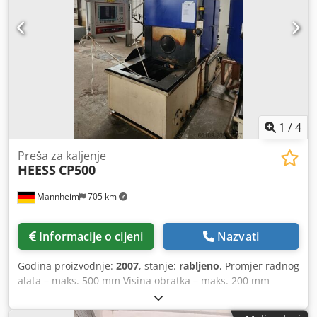
rastezne osovine: 60 kN Snaga izbacivanja: 800 kN Snaga
pumpe za protok ulja za kaljenje (osnovna oprema): 750
l/min Crsdsyan N Sjpfx Aptjf Kapacitet spremnika za ulje za
kaljenje: cca 2000 litara Kapacitet spremnika za hidrauličko
ulje: 400 litara Radni tlak pneumatskog sustava: 6 bara
1
/
4
Preša za kaljenje
HEESS
CP500
Mannheim
705 km
Informacije o cijeni
Nazvati
Godina proizvodnje:
2007
, stanje:
rabljeno
, Promjer radnog
alata – maks. 500 mm Visina obratka – maks. 200 mm
Visina ugradnje: 200 mm Upravljački sustav: Siemens
Simatic MultiPanel Credpfoyan Nxex Aptof Masa stroja: cca