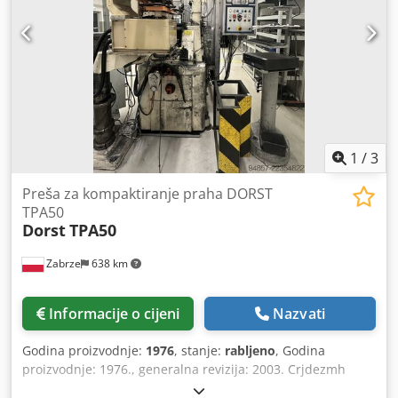
1
/
3
Preša za kompaktiranje praha DORST
TPA50
Dorst
TPA50
Zabrze
638 km
Informacije o cijeni
Nazvati
Godina proizvodnje:
1976
, stanje:
rabljeno
, Godina
proizvodnje: 1976., generalna revizija: 2003. Crjdezmh
Rhspfx Aptef Maksimalna sila pritiska: 500 kN, Maksimalna