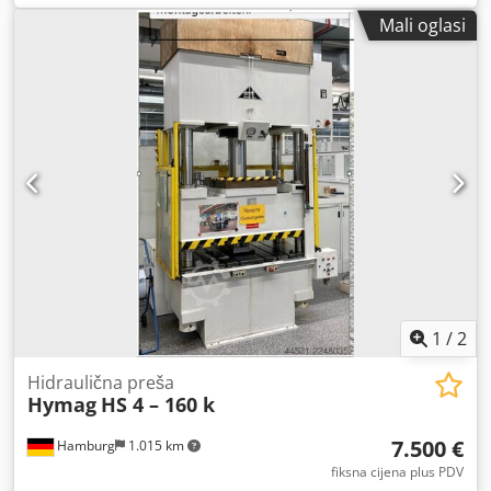
sila izbacivanja: 400 kN, maksimalna sila držanja u poziciji
Mali oglasi
pritiska: 400 kN, Maksimalna sila povrata kalupa: 20 kN,
Hod gornjeg udarca: 120 mm, Promjer gornjeg udarca: 220
mm, Broj hodova: 7-32 1/min, Maksimalna visina punjenja:
180 mm, Maksimalni hod pritiska: 90 mm, Maksimalni hod
izbacivanja: 90 mm, Maksimalni hod pritiska: 12 mm,
Pneumatska napetost gornjeg udarca: Maksimalno: 100
mm, Dovod komprimiranog zraka, potrošnja zraka, usisni
zrak: 200 l/min, Ukupna priključna snaga: 18,00 kW,
Približna širina: 2000 mm, Približna dubina: 1700 mm,
Približna visina: 3250 mm, Težina preše (približno): 5500
kg, Kućište preše: 190 l (radno ulje), Razina buke tijekom
rada: 78 dB (A)
1
/
2
Hidraulična preša
Hymag
HS 4 – 160 k
7.500 €
Hamburg
1.015 km
fiksna cijena plus PDV