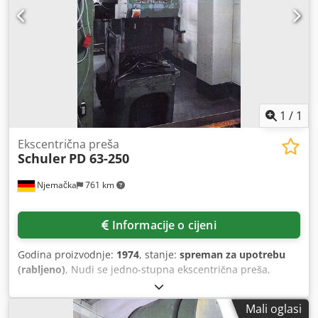
1
/
1
Ekscentrična preša
Schuler
PD 63-250
Njemačka
761 km
Informacije o cijeni
Godina proizvodnje:
1974
, stanje:
spreman za upotrebu
(rabljeno)
, Nudi se jedno-stupna ekscentrična preša,
proizvođača Schuler. Snaga prešanja: 63 t, duljina izboja:
250 mm, maks. hod: 8 mm - 100 mm, maks. broj hodova:
Mali oglasi
160 hodova/min, površina stola X/Y: 710 mm/500 mm,