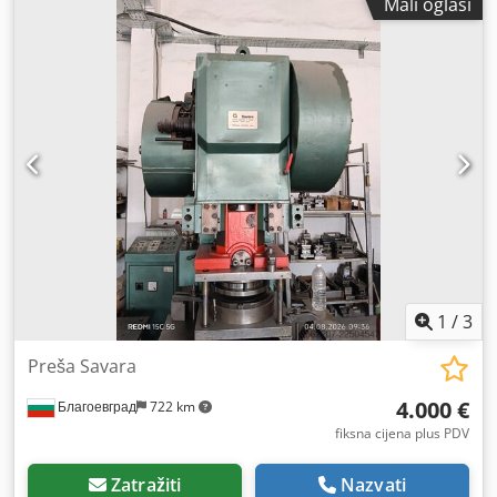
Mali oglasi
7,3 t Potrebni prostor: cca 3900x1800x3300 mm Maksimalni
vanjski promjer obratka: 500 mm Maksimalna visina
obratka: 200 mm Minimalni unutarnji promjer obratka: 60
mm Sila pritiska unutarnjeg prstenastog držača: 120 kN
Sila pritiska vanjskog prstenastog držača: 240 kN Sila
širenja ekspanzijske čahure: 60 kN Sila izbacivanja: 800 kN
Kapacitet pumpe za protok ulja za kaljenje (osnovna
oprema): 750 l/min Kapacitet spremnika za ulje za kaljenje
u stroju za kaljenje: cca 2000 litara Kapacitet spremnika za
hidraulično ulje: 400 litara Radni tlak pneumatskog
sustava: 6 bar
1
/
3
Preša Savara
4.000 €
Благоевград
722 km
fiksna cijena plus PDV
Zatražiti
Nazvati