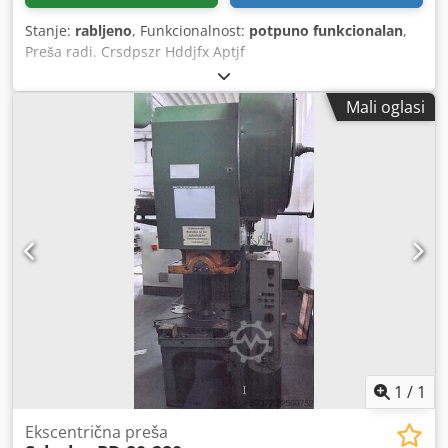
Stanje:
rabljeno
, Funkcionalnost:
potpuno funkcionalan
,
Preša radi. Crsdpszr Hddjfx Aptjf
Mali oglasi
1
/
1
Ekscentrična preša