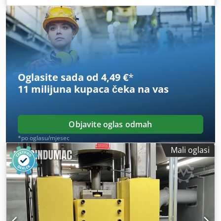
Presjek: do 6 mm Brzina motora: 1420 o/min, fiksna Tlačna
sila: 20 kN Duljina hoda: 40 mm Csdpjxcuqasfx Aptsrf
Vrijeme hoda: 0,3 s Gornja mrtva točka (GMT) beskonačno
podesiva Varijabilna donja mrtva točka
Oglasite sada od 4,49 €
*
11 milijuna kupaca
čeka na vas
Objavite oglas odmah
*po oglasu/mjesec
Mali oglasi