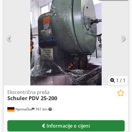
površina klipa X/Y: 450 mm/280 mm, podešavanje klipa: 63
mm, maks. razmak između stola i klipa: 415 mm,
uključujući zaštitni štit na radnom području. Težina stroja:
približno 3900 kg. Moguća je inspekcija uz prethodni
dogovor. Crjdpfx Aozrzp Ioptjf
1
/
1
Ekscentrična preša
Schuler
PDV 25-200
Njemačka
761 km
Informacije o cijeni