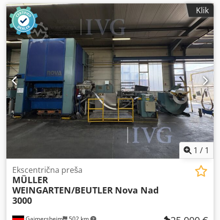
Klik
1
/
1
Ekscentrična preša
MÜLLER
WEINGARTEN/BEUTLER
Nova Nad
3000
Gaimersheim
502 km