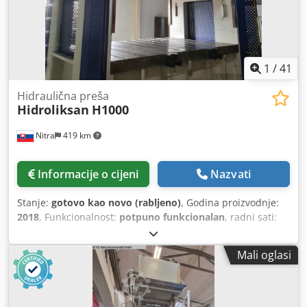
ili trebate više informacija, slobodno nam pošaljite poruku
ili nas nazovite.
1
/
41
Hidraulična preša
Hidroliksan
H1000
Nitra
419 km
Informacije o cijeni
Nazvati
Stanje:
gotovo kao novo (rabljeno)
, Godina proizvodnje:
2018
, Funkcionalnost:
potpuno funkcionalan
, radni sati:
540 h
, pritiskna sila:
1.000 t
, hod klipa:
800 mm
, brzina
vožnje unatrag:
150 mm/s
, širina stola:
2.300 mm
, duljina
Mali oglasi
stola:
3.000 mm
, ukupna duljina:
4.500 mm
, ukupna
širina:
3.500 mm
, ukupna visina:
6.000 mm
, ukupna masa:
101.000 kg
, radna visina:
1.300 mm
, radni raspon:
1.300
mm
, Hidraulična preša 1000 t - u vrlo dobrom stanju,