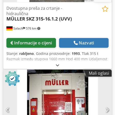
Dvostupna preša za crtanje -
hidraulična
MÜLLER
SKZ 315-16.1.2 (UVV)
Salach
576 km
Informacije o cijeni
Nazvati
Stanje:
rabljeno
, Godina proizvodnje:
1993
, Tlak 315 t
Razmak između stupova 1660 mm Hod 400 mm Udaljenost
stol/klip, klip u gornjem položaju 600 mm Površina stola
1600 x 1000 mm Visina stola iznad poda 960 mm
Mali oglasi
Csdezrptuepfx Al Iorf Sila vučnog jastuka u stolu 80 t Hod
vučnog jastuka u stolu 200 mm Površina vučnog jastuka u
stolu 950 x 650 mm Bočni prolaz između stupova 720 mm
Površina klipa 1600 x 1000 mm Kapacitet ulja 1400 l
Pogonska snaga 57,0 kW Težina 30,0 t Potrebni prostor
(ŠxDxV) 3,0 x 2,9 x 4,4 m S uljnohidrauličkim pogonom,
hidraulični vučni jastuk u stolu