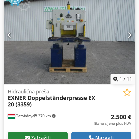
1
/
11
Hidraulična preša
EXNER Doppelständerpresse
EX
20 (3359)
2.500 €
Tatabánya
370 km
fiksna cijena plus PDV
Zatražiti
Nazvati