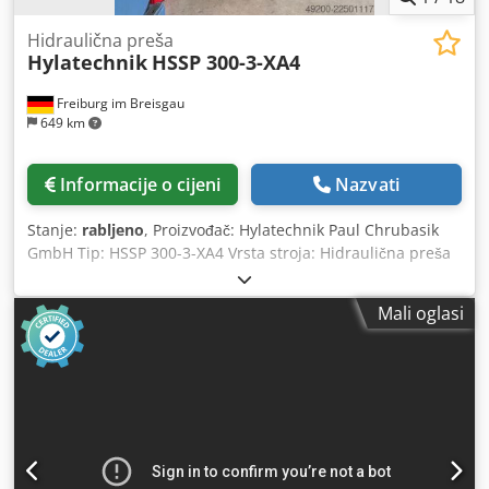
Hidraulična preša
Hylatechnik
HSSP 300-3-XA4
Freiburg im Breisgau
649 km
Informacije o cijeni
Nazvati
Stanje:
rabljeno
, Proizvođač: Hylatechnik Paul Chrubasik
GmbH Tip: HSSP 300-3-XA4 Vrsta stroja: Hidraulična preša
Godina proizvodnje: 2000. Stanje: rabljeno Snaga prešanja:
3.000 kN Snaga prešanja: 300 t Hod: 300 mm Maksimalna
Mali oglasi
visina ugradnje: 800 mm Površina stola: 2.000 × 1.550 mm
Površina plošnog klipa: 2.000 × 1.540 mm Prostor za prolaz
sprijeda: 2.000 mm Bočni prostor za prolaz: 1.050 mm
Visina stola: 800 mm Brzi povratni hod: 340 mm/s Radna
brzina 1: 32,5 mm/s Radna brzina 2: 19,5 mm/s Povratni
hod: 340 mm/s Maksimalni radni tlak: 280 bar Snaga
pogona: 75 kW Priključak na mrežu: 400 V Frekvencija: 50
Hz Težina stroja: cca 38.500 kg Rezervoar za hidraulično