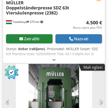
MÜLLER
Doppelständerpresse
SDZ 63t
Viersäulenpresse (2382)
4.500 €
Tatabánya
370 km
fiksna cijena plus PDV
Zatražiti
Nazvati
Stanje:
dobar (rabljeno)
, Proizvođač: MÜLLER Savjet: SDZ
63t Površina stola: 620x500mm Tlak: 63 t Csdpfx Asn D
Eiaol Isrf
Mali oglasi