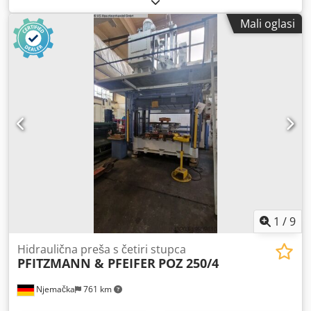
mm Težina stroja cca 20 t Potreban prostor cca 2,8 x 3 x 4,5
Mali oglasi
m Cjdjx Uru Nepfx Al Ierf Ova hidraulična četverostupna
preša OTT u vrlo dobrom stanju, odmah dostupna. Ostalo:
Svjetlosna zavjesa, zaštitna ograda Potpuna električna
dokumentacija Raspored rupa na stolu M20 / raster 135
mm
1
/
9
Hidraulična preša s četiri stupca
PFITZMANN & PFEIFER
POZ 250/4
Njemačka
761 km