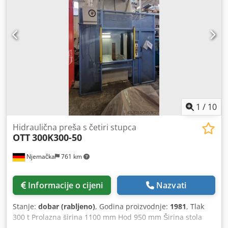
korištena za štancanje dijelova prve serije iz progresivnih
alata Crjdoyilh Ijpfx Al Ief - ovu smo mašinu kupili novu
2019. godine za 340.000 EUR
1
/
10
Hidraulična preša s četiri stupca
OTT
300K300-50
Njemačka
761 km
Informacije o cijeni
Nazvati
Stanje:
dobar (rabljeno)
, Godina proizvodnje:
1981
, Tlak
300 t Prolazna širina 1100 mm Hod 950 mm Širina stola
1050 mm Dubina stola 1200 mm Ugradbena visina 1180