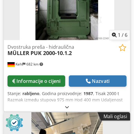
1
/
6
Dvostruka preša - hidraulična
MÜLLER
PUK 2000-10.1.2
Kehl
682 km
Informacije o cijeni
Nazvati
Stanje:
rabljeno
, Godina proizvodnje:
1987
, Tisak 2000 t
Razmak između stupova 975 mm Hod 400 mm Udaljenost
stol/dubilo, veliki hod gore, podešavanje gore 1000 mm
Površina stola 1015 x 1050 mm Visina stola iznad razine
Mali oglasi
poda 800 mm Izvlakač u stolu 6,3 t Hod izvlakača u stolu
100 mm Izvlakač u dubilu 65 t Hod izvlakača u dubilu 100
mm Cedpfx Aezrpr Rsl Ierf Površina dubila 975 x 1050 mm