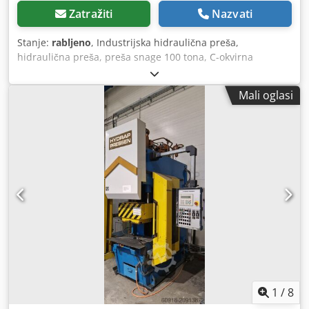
Zatražiti
Nazvati
Stanje:
rabljeno
, Industrijska hidraulična preša,
hidraulična preša, preša snage 100 tona, C-okvirna
hidraulična preša, HYDRAP PRESSEN HPS ZB 100, rabljena
stroj Proizvođač: HYDRAP PRESSEN GmbH (Plüderhausen,
Mali oglasi
Njemačka) – vrhunski proizvođač industrijskih preša Tip:
HPS ZB 100 Serijski broj (broj iz proizvodnje): 6535 Godina
proizvodnje: 1991 Težina: 14 700 kg Stanje: rabljeno,
robusna industrijska konstrukcija Tehnički i radni
parametri: Dopušteno opterećenje / sila prešanja: 1000 kN
(približno 100 tona) Učinkoviti hod: 300 mm Crjdpfezk
Amrjx Al Iof Vrsta pogona: hidraulični Naponski napon: 380
V Frekvencija: 50 Hz Vrsta struje: D (trofazna izmjenična
struja / delta konfiguracija) Snaga pogona: 45 kW Nazivna
struja: 90 A Viskoznost ulja: HLP 46 Količina ulja: 780 litara
Duljina puta zaustavljanja: 34 mm Vrijeme zaustavljanja:
112 ms Sigurnosna udaljenost: 192 mm
1
/
8