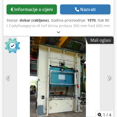
Informacije o cijeni
Nazvati
Stanje:
dobar (rabljeno)
, Godina proizvodnje:
1970
, tlak 80
t Codpfsvwgqrox Al Isrf širina prolaza 350 mm hod 600 mm
dimenzije stola - dužina 400 mm Potreban prostor cca
1400 x 1050 x 2350 m Ova preša je još uvijek u vrlo dobrom
Mali oglasi
stanju i malo je korištena
1
/
4