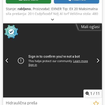
Stanje:
rabljeno
, Proizvođač: EXNER Tip: EX 20 Maksimalna
sila prešanja: 20 t Csdpfxoxbf Ndj Al Isrf Veličina stola: 480
x 350 mm Maksimalna visina alata: 230 mm
Mali oglasi
1
/
11
Hidraulična preša