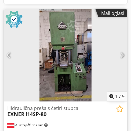
Mali oglasi
1
/
9
Hidraulična preša s četiri stupca
EXNER
H4SP-80
Austrija
367 km