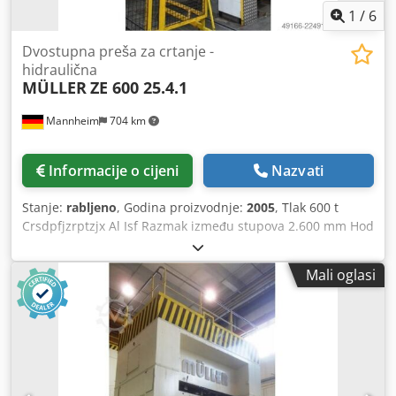
1
/
6
Dvostupna preša za crtanje -
hidraulična
MÜLLER
ZE 600 25.4.1
Mannheim
704 km
Informacije o cijeni
Nazvati
Stanje:
rabljeno
, Godina proizvodnje:
2005
, Tlak 600 t
Crsdpfjzrptzjx Al Isf Razmak između stupova 2.600 mm Hod
900 mm Udaljenost stol-bramac, veliki hod gore,
podešavanje gore 1.600 mm Površina stola 2.500 x 1.730
Mali oglasi
mm Tlak povlačnog jastuka u stolu 250 t Hod povlačnog
jastuka u stolu 400 mm Površina povlačnog jastuka u stolu
2.300 x 1.300 mm Tlak povlačnog jastuka u bramcu 63 t
Hod povlačnog jastuka u bramcu 160 mm Površina
povlačnog jastuka u bramcu 1.900 x 1.300 mm Površina
bramca 2.500 x 1.730 mm Bočni prolaz između stupova
1.100 mm Zapremina ulja 3.500 l Pogon snage 200,0 kW