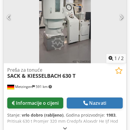
1
/
2
Preša za tonuće
SACK & KIESSELBACH
630 T
Metzingen
591 km
Informacije o cijeni
Nazvati
Stanje:
vrlo dobro (rabljeno)
, Godina proizvodnje:
1983
,
Pritisak 630 t Promjer 320 mm Credpfx Aloxvdr He Ijf Hod
310 mm Težina stroja cca. 3500 t