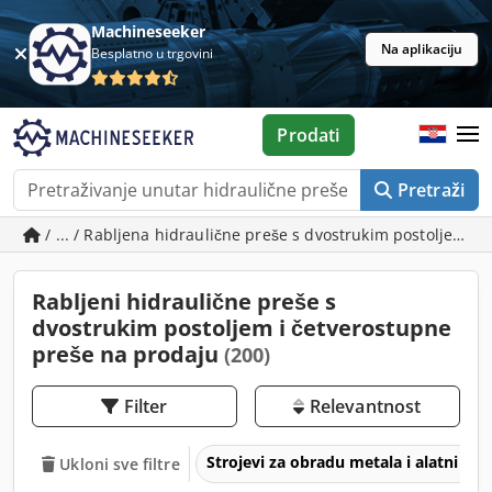
Machineseeker
Na aplikaciju
Besplatno u trgovini
Prodati
Pretraži
/ ... / Rabljena hidraulične preše s dvostrukim postoljem i
Rabljeni hidraulične preše s
dvostrukim postoljem i četverostupne
preše na prodaju
(200)
Filter
Relevantnost
Strojevi za obradu metala i alatni str
Ukloni sve filtre