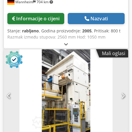
Mannheim
704 km
Informacije o cijeni
Nazvati
Stanje:
rabljeno
, Godina proizvodnje:
2005
, Pritisak: 800 t
Razmak između stupova: 2560 mm Hod: 1050 mm
Udaljenost stol/klip, gornji hod: 1870 mm Površina stola:
2500 x 1730 mm Tlak izvlačnog jastuka u stolu: 300 t
Mali oglasi
Csdpfxjzrpt Ij Al Iorf Hod izvlačnog jastuka u stolu: 395 mm
Površina izvlačnog jastuka u stolu: 2300 x 1300 mm
Površina klipa: 2500 x 1730 mm Tlak izvlačnog jastuka u
klipu: 63 t Hod izvlačnog jastuka u klipu: 150 mm Bočni
prolaz između stupova: 1000 mm Kapacitet ulja: 4300 l
Pogonska snaga: 200,0 kW Potrebna površina (DxŠxV): 4,1 x
2,8 x 10,0 m Visina iznad poda: 7,0 m Godina proizvodnje:
1974 Generalno obnovljena 2005: bivši BZE 800, proizvođač
ugradio novi klip i cilindar te preradio na ZE 800 s uljno-
hidrauličkim pogonom, hidraulički upravljanim izvlačnim
jastucima u stolu i klipu Demontirana i uskladištena -
Video dostupan kod prodavatelja prije demontaže