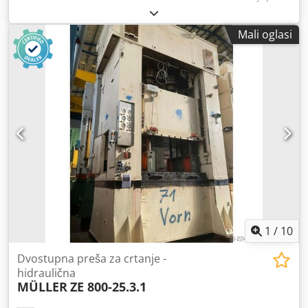
Aswiidwel Ierf Rabljeno stanje Broj skladišta Cod.0337
Snaga 800 tona. Hod sanjki 900 mm. Brzina pristupa mm/s
Mali oglasi
400 mm Radna brzina pri 100% mm/s 15 mm Radna brzina
pri 50% mm/s 31 Brzina povratka sanjki mm/s 400 mm
Maksimalno vertikalno svjetlo. 1.500 mm Veličina stola
držača kalupa 2500 x 1500 mm Veličina stola za držanje
praznih dijelova 2380 x 970 mm Jastuk za držač praznog
predmeta - ukupna sila (tona) 600 tona. Hod donjeg držača
praznaka 450 mm.
1
/
10
Dvostupna preša za crtanje -
hidraulična
MÜLLER
ZE 800-25.3.1