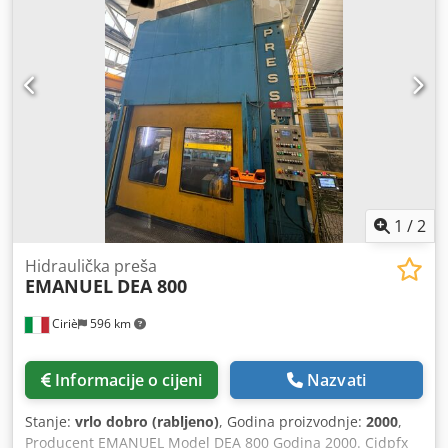
Povratna sila 150 t Brzina dolje 235 mm/s Brzina gore 250
mm/s Radna brzina 5 - 20 mm/s Kapacitet ulja 4000 l
Visina iznad poda 3,65 m Visina ispod poda 3,75 m Snaga
pogona 194,0 kW Težina 105,0 t Potrebni prostor (ŠxDxV)
5,0 x 6,5 x 7,4 m Kalibraciona preša s uljno-hidrauličkim
pogonom, hidrauličnim izvlakačem u stolu i dubilu.
1
/
2
Hidraulička preša
EMANUEL
DEA 800
Ciriè
596 km
Informacije o cijeni
Nazvati
Stanje:
vrlo dobro (rabljeno)
, Godina proizvodnje:
2000
,
Producent EMANUEL Model DEA 800 Godina 2000. Cjdpfx