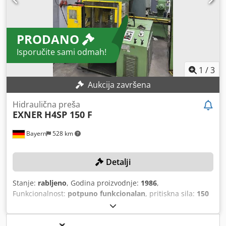
PRODANO
Isporučite sami odmah!
1
/
3
Aukcija završena
Hidraulična preša
EXNER
H4SP 150 F
Bayern
528 km
Detalji
Stanje:
rabljeno
, Godina proizvodnje:
1986
,
Funkcionalnost:
potpuno funkcionalan
, pritiskna sila:
150
t
, ukupna duljina:
1.690 mm
, ukupna širina:
1.440 mm
,
ukupna visina:
2.800 mm
, Nema minimalne cijene –
zajamčena prodaja po najvišoj ponudi! TEHNIČKE