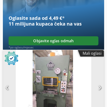
m S uljnohidrauličkim pogonom, upravljanje ovisno o
pritisku/vremenu i putu, prigušenje reznog udarca,
graničnik dubine Nije potrebna temeljna jama
Oglasite sada od 4,49 €
*
11 milijuna kupaca
čeka na vas
Objavite oglas odmah
*po oglasu/mjesec
Mali oglasi