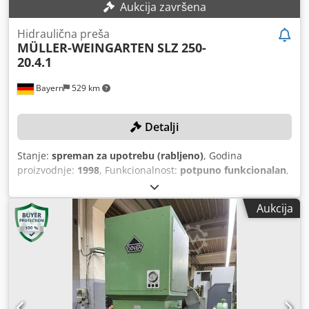
Aukcija završena
Hidraulična preša
MÜLLER-WEINGARTEN
SLZ 250-
20.4.1
Bayern
529 km
Detalji
Stanje:
spreman za upotrebu (rabljeno)
, Godina
proizvodnje:
1998
, Funkcionalnost:
potpuno funkcionalan
,
pritiskna sila:
250 t
, hod klipa:
400 mm
, udaljenost između
stalaka:
1.350 mm
, visina ugradnje:
600 mm
, TEHNIČKE
Aukcija
KARAKTERISTIKE Tlak: 250 t Razmak između stupova: 1.350
mm Hod: 400 mm Visina ugradnje: 600 mm Crjdpezk E A
Aofx Al Iof Dimenzije stola: 1.250 x 800 mm Prostor za
prolaz s bočne strane: 640 mm Visina stola: 800 mm
DETALJI O STROJU Dimenzije i težina Potreban prostor: cca
3.600 x 2.800 x 5.700 mm Težina stroja: cca 36.000 kg