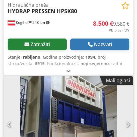
Hidraulična preša
HYDRAP PRESSEN
HPSK80
8.500 €
Koglhof
248 km
9.580 €
VB plus PDV
Zatražiti
Nazvati
Stanje:
rabljeno
, Godina proizvodnje:
1994
, broj
stroja/vozila:
6915
, Funkcionalnost:
neprovjereno
, radni
sati:
27.436 h
, pritiskna sila:
80 t
, hod klipa:
300 mm
, širina
stola:
500 mm
, duljina stola:
700 mm
, širina ploče klipa:
Mali oglasi
400 mm
, duljina ploče klipa:
500 mm
, tablica udaljenosti
do klipa:
500 mm
, kapacitet spremnika za ulje:
485 l
,
ukupna masa:
6.500 kg
, Oprema:
dokumentacija /
priručnik, sigurnosna svjetlosna zavjesa
, Nudimo ovu
rabljenu hidrauličnu prešu HYDRAP PRESSEN HPSK80,
godina proizvodnje 1994. Proizvođač: HYDRAP PRESSEN
Model: HPSK80 Godina proizvodnje: 1994 Stanje: rabljeno
Credpfex Ti Auox Al Isf Kategorija ID: 1330 Tip ID: 1231
Vrsta stroja: Hidraulična preša Ako imate dodatnih pitanja