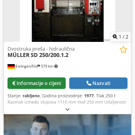
1
/
2
Dvostruka preša - hidraulična
MÜLLER
SD 250/200.1.2
Eislingen/Fils
579 km
Informacije o cijeni
Nazvati
Stanje:
rabljeno
, Godina proizvodnje:
1977
, Tlak 250 t
Razmak između stupova 1110 mm Hod 250 mm Udaljenost
stol/klizač, veliki hod gore, podešavanje gore 500 mm
Površina stola 1100 x 900 mm Visina stola iznad poda 950
mm Bočni prolaz stupa 690 mm Cedpfezrpthex Al Ijrf
Površina klizača 1100 x 900 mm Kapacitet ulja 730 l
Pogonska snaga 56,0 kW Dimenzije (ŠxDxV) 2,3 x 1,55 x 3,96