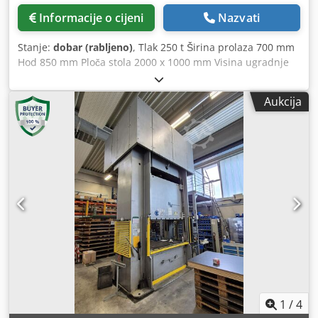
Informacije o cijeni
Nazvati
Stanje:
dobar (rabljeno)
, Tlak 250 t Širina prolaza 700 mm
Hod 850 mm Ploča stola 2000 x 1000 mm Visina ugradnje
alata - min./maks. 355 / 1200 mm Ukupna potrebna snaga
30 kW Težina stroja cca 25 t Potrebna površina cca 4,2 x 2,1
Aukcija
x 5,5 m Ova četverostupna preša je u dobrom stanju,
odmah dostupna i može se pregledati pod naponom kod
prodavatelja. Cjdpjxcblwjfx Al Iorf OPIS: - Svjetlosna
barijera - Kućište - Automatski povrat klipa - Ograničenje
snagom prešanja ili podešavanjem visine - Potpuna
električna dokumentacija
1
/
4