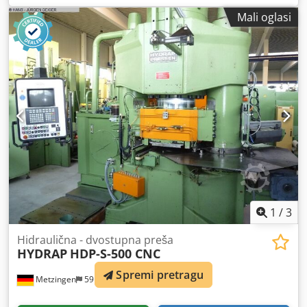
Mali oglasi
1
/
3
Hidraulična - dvostupna preša
HYDRAP
HDP-S-500 CNC
Spremi pretragu
Metzingen
591 km