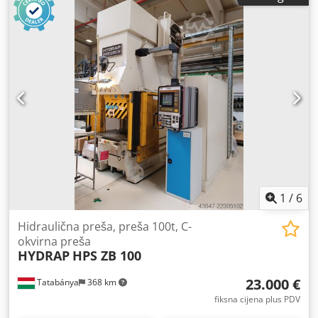
jastuka u stolu 350 t Hod povlačnog jastuka u stolu 280 mm
Pritisak povlačnog jastuka u klipu 80 t Hod povlačnog
jastuka u klipu 160 mm Credpfx Alezrptns Ijf Površina klipa
3500 x 1800 mm Bočni prolaz kroz stupove 1900 mm
Težina 100,0 t Prostor (ŠxD) 5,3 x 4,3 m Visina iznad poda
7,3 m Visina ispod poda 5,0 - 6,0 m Godina proizvodnje
1970 – remont 1998 S uljno-hidrauličkim pogonom,
hidraulički upravljanim povlačnim jastukom u stolu i klipu,
hidrauličkom amortizacijom rezanja, klizni stol (bez
tračnica za pomični stol) Visina ispod poda cca 5 - 6 m
Demontirano i uskladišteno – video kod prodavatelja prije
demontaže dostupan.
1
/
6
Hidraulična preša, preša 100t, C-
okvirna preša
HYDRAP
HPS ZB 100
23.000 €
Tatabánya
368 km
fiksna cijena plus PDV