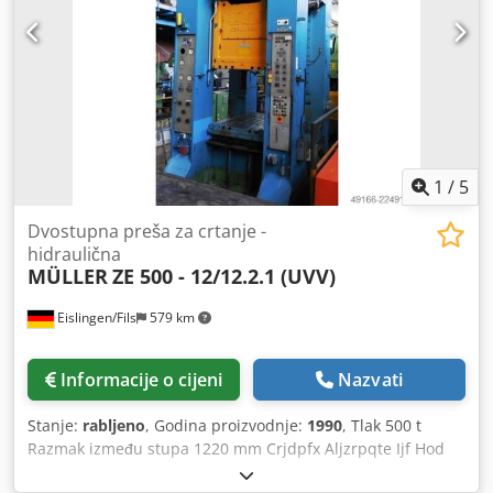
graničnika hoda, mehanički graničnik dubine, dvostruka
ručna i nožna komanda.
1
/
5
Dvostupna preša za crtanje -
hidraulična
MÜLLER
ZE 500 - 12/12.2.1 (UVV)
Eislingen/Fils
579 km
Informacije o cijeni
Nazvati
Stanje:
rabljeno
, Godina proizvodnje:
1990
, Tlak 500 t
Razmak između stupa 1220 mm Crjdpfx Aljzrpqte Ijf Hod
600 mm Udaljenost stol/stisna glava, maksimalni hod gore,