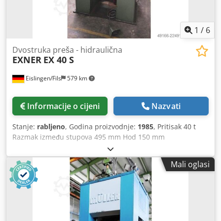
1
/
6
Dvostruka preša - hidraulična
EXNER
EX 40 S
Eislingen/Fils
579 km
Informacije o cijeni
Nazvati
Stanje:
rabljeno
, Godina proizvodnje:
1985
, Pritisak 40 t
Razmak između stupova 495 mm Hod 150 mm
Credpszrptbsfx Al Iof Udaljenost stol/klip, veliki hod gore,
podesivo gore 300 mm Površina stola 490 x 400 mm
Mali oglasi
Prolazni otvor u stolu 50 mm Visina stola iznad poda 950
mm Bočni prolaz kroz stupove 155 mm Površina klipa 150
mm Brzina spuštanja 480 mm/s Brzina podizanja 480
mm/s Radna brzina 20 mm/s Kapacitet ulja 115 l Snaga
pogona 7,5 kW Težina 2,2 t Potrebna površina (ŠxDxV) 1,35
x 1,1 x 2,2 m S uljno-hidrauličkim pogonom, gornja i donja