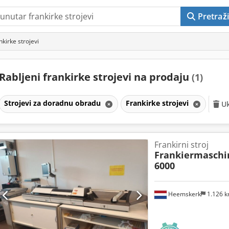
Pretraži
nkirke strojevi
Rabljeni frankirke strojevi na prodaju
(1)
Strojevi za doradnu obradu
Frankirke strojevi
Uk
Frankirni stroj
Frankiermaschi
6000
Heemskerk
1.126 