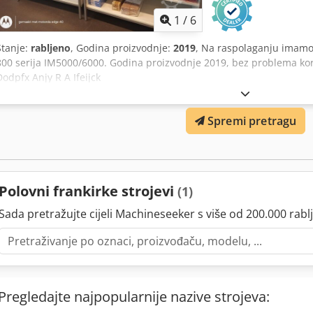
1
/
6
Stanje:
rabljeno
, Godina proizvodnje:
2019
, Na raspolaganju imamo 
800 serija IM5000/6000. Godina proizvodnje 2019, bez problema ko
Dodpfx Anjy R A Ifeijck
Spremi pretragu
Polovni frankirke strojevi
(1)
Sada pretražujte cijeli Machineseeker s više od 200.000 rablj
Pregledajte najpopularnije nazive strojeva: