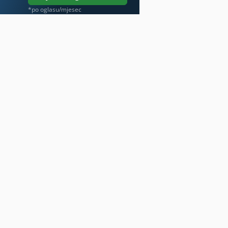
*po oglasu/mjesec