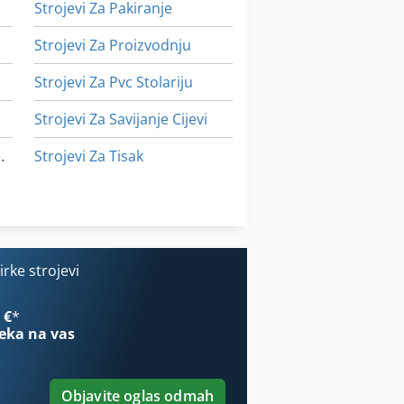
Strojevi Za Pakiranje
Strojevi Za Proizvodnju
Strojevi Za Pvc Stolariju
Strojevi Za Savijanje Cijevi
a Obradu Kamena
Strojevi Za Tisak
Strojevi Za Čišćenje
Tur 560
rke strojevi
 €
*
eka na vas
Objavite oglas odmah