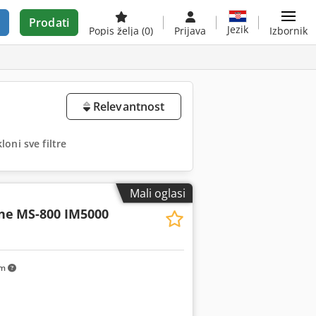
Prodati
Jezik
Popis želja
(0)
Prijava
Izbornik
Relevantnost
loni sve filtre
Mali oglasi
ne
MS-800 IM5000
km