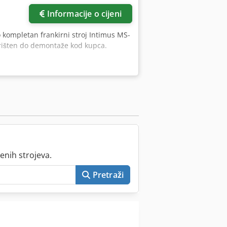
Informacije o cijeni
kompletan frankirni stroj Intimus MS-
rišten do demontaže kod kupca.
enih strojeva.
Pretraži