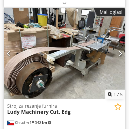
tlačnih cilindara pojedinačno s nožnim ventilom Dedpfx
Anjx Hiqrjzekr Po 5 cilindara pojedinačno upravljivi ručnim
Mali oglasi
ventilom Stroj za spajanje - duljina rezanja: 9300 mm
Ukupna visina: 2100 mm Visina prešanja: 1300 mm
Priključak za usisavanje Ø120 mm
1
/
5
Stroj za rezanje furnira
Ludy Machinery
Cut. Edg
Chrudim 1
542 km