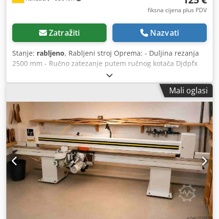
fiksna cijena plus PDV
Zatražiti
Nazvati
Stanje:
rabljeno
, Rabljeni stroj Oprema: - Duljina rezanja
2500 mm - Ručno zatezanje putem ručnog kotača Djdpfx
Anozk Nz Nszjkr Dostupnost: kratkoročno dostupno
Lokacija skladišta: 63934 Röllbach
Mali oglasi