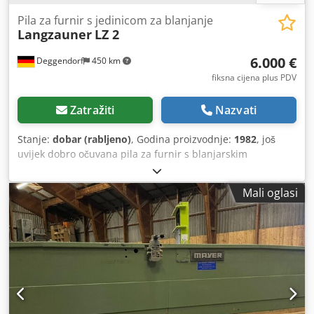
Pila za furnir s jedinicom za blanjanje
Langzauner
LZ 2
6.000 €
Deggendorf
450 km
fiksna cijena plus PDV
Zatražiti
Nazvati
Stanje:
dobar (rabljeno)
, Godina proizvodnje:
1982
, još
uvijek dobro očuvana pila za furnir s blanjarskim
agregatom Djdpfx Ansyizztozokr maks. duljina rezanja
3050 mm nema stražnjeg graničnika
Mali oglasi