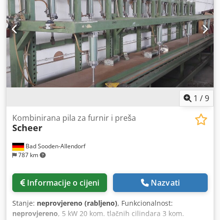
1
/
9
Kombinirana pila za furnir i preša
Scheer
Bad Sooden-Allendorf
787 km
Informacije o cijeni
Nazvati
Stanje:
neprovjereno (rabljeno)
, Funkcionalnost:
neprovjereno
, 5 kW 20 kom. tlačnih cilindara 3 kom.