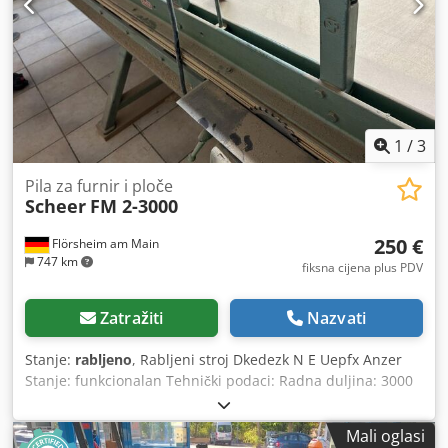
1
/
3
Pila za furnir i ploče
Scheer
FM 2-3000
250 €
Flörsheim am Main
747 km
fiksna cijena plus PDV
Zatražiti
Nazvati
Stanje:
rabljeno
, Rabljeni stroj Dkedezk N E Uepfx Anzer
Stanje: funkcionalan Tehnički podaci: Radna duljina: 3000
mm Ručno zatezanje kotačem Snaga pogonske jedinice: 2
kW Dostupnost: odmah Lokacija skladišta: Flörsheim
Mali oglasi