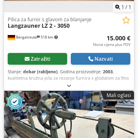
1
/
1
Pilica za furnir s glavom za blanjanje
Langzauner
LZ 2 - 3050
15.000 €
Bergatreute
518 km
fiksna cijena plus PDV
Zatražiti
Nazvati
Stanje:
dobar (rabljeno)
, Godina proizvodnje:
2003
,
kvalitetna kružna pila za rezanje furnira s glodalom za fino
podešavanje Dksdpfx Aezlqbaenzor maksimalna duljina
reza: 3050 mm s stražnjim graničnikom
Mali oglasi