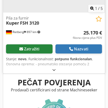
1
/
5
Pila za furnir
Kuper
FSH 3120
25.170 €
Rietberg
897 km
fiksna cijena plus PDV
Zatražiti
Nazvati
Stanje:
novo
, Funkcionalnost:
potpuno funkcionalan
,
Osnovna oprema: - pneumatsko stezanje pomoću 2
vanjska stezna cilindra - vođenje pila na 2 visokoprecizne
linearne vodilice - uređaj za odsisavanje za priključak na
sustav za otprašivanje, promjer priključka 100 mm - 1 HM
PEČAT POVJERENJA
list pile, promjer 200 mm - Prednja potporna površina,
širina 250 mm, fiksno montirana, kod glodalnog agregata
Prodavači certificirani od strane Machineseeker
ručno pomična - Uređaj za održavanje Visina otvaranja: 57
mm Visina rezanja furnirskog paketa: 32 mm Trofazni
motor: 2,2 kW Radni napon: 230/400 V Dodpfx Anjxd Sf