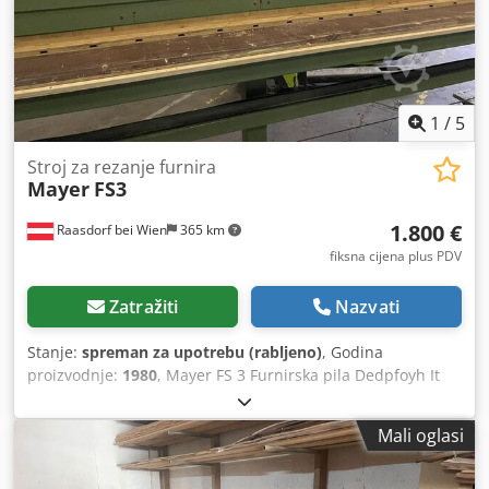
1
/
5
Stroj za rezanje furnira
Mayer
FS3
1.800 €
Raasdorf bei Wien
365 km
fiksna cijena plus PDV
Zatražiti
Nazvati
Stanje:
spreman za upotrebu (rabljeno)
, Godina
proizvodnje:
1980
, Mayer FS 3 Furnirska pila Dedpfoyh It
Rex Anzjkr Dužina reza 4000 mm Prednji i stražnji naslonni
stol Kanal za usisavanje
Mali oglasi