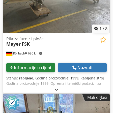
1
/
8
Pila za furnir i ploče
Mayer
FSK
Röllbach
686 km
Informacije o cijeni
Nazvati
Stanje:
rabljeno
, Godina proizvodnje:
1999
, Rabljena stroj
Godina proizvodnje 1999. Oprema i tehnički podaci: - za
rezanje furnira svih vrsta - rezovi su glatki i bez otpadanja
- duljina reza 3020 mm - visina otvora 60 mm - visina reza
Mali oglasi
45 mm - motor 1,8 kW - brzina vrtnje pile 8700 o/min -
promjer pile 180 x 16 mm - s glodalom za spajanje i
razdvajanje s pilom - podesivo horizontalno i vertikalno