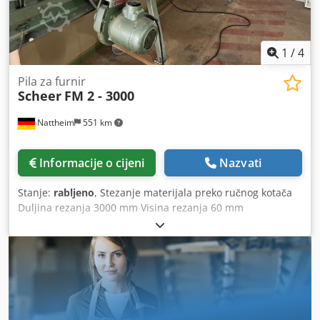
1
/
4
Pila za furnir
Scheer
FM 2 - 3000
Nattheim
551 km
Informacije o cijeni
Nazvati
Stanje:
rabljeno
, Stezanje materijala preko ručnog kotača
Duljina rezanja 3000 mm Visina rezanja 60 mm
Dkedpfevvkblex Anzer Mjesto skladištenja: Nattheim