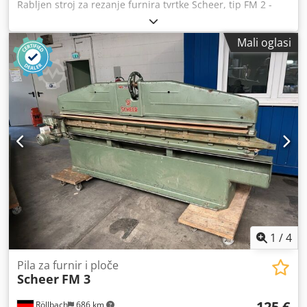
Rabljen stroj za rezanje furnira tvrtke Scheer, tip FM 2 -
3000 Zatezanje pomoću ručnog kotačića Integrirani sustav
za usisavanje Duljina reza: 3000 mm Podesivo Dostupnost:
Mali oglasi
u kratkom roku Lokacija: Röllbach
1
/
4
Pila za furnir i ploče
Scheer
FM 3
125 €
Röllbach
686 km