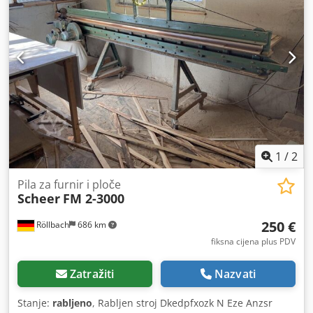
Dkodpfx Aezlbtyenzsr - glodalna glava 85 x 50 mm, s 4
reverzibilna noža - prednji oslonac pomičan (vodilica s
kugličnim ležajevima) - s prednjim osloncem i kanalom za
prašinu - bočni graničnik, pomičan sprijeda pomoću
pokazivača položaja - zatezanje furnira pomoću pritisnog
nosača s dva vanjska pneumatska cilindra - stražnji
oslonac s ugrađenim mjernim trakama i graničnom šinom -
dimenzije 4780 x 1560 x 1290 mm - težina 520 kg
Dostupnost: u kratkom roku Lokacija skladišta: 63934
Röllbach
1
/
2
Pila za furnir i ploče
Scheer
FM 2-3000
250 €
Röllbach
686 km
fiksna cijena plus PDV
Zatražiti
Nazvati
Stanje:
rabljeno
, Rabljen stroj Dkedpfxozk N Eze Anzsr