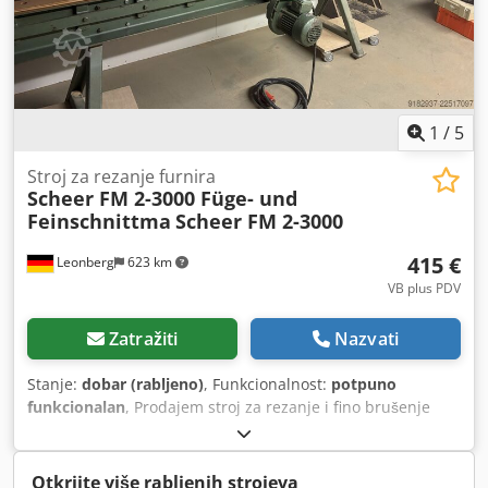
1
/
5
Stroj za rezanje furnira
Scheer FM 2-3000 Füge- und
Feinschnittma
Scheer FM 2-3000
415 €
Leonberg
623 km
VB plus PDV
Zatražiti
Nazvati
Stanje:
dobar (rabljeno)
, Funkcionalnost:
potpuno
funkcionalan
, Prodajem stroj za rezanje i fino brušenje
marke Scheer FM 2-30000 iz moje stolarske radionice. Stroj
je još uvijek u dobrom stanju, ali se trenutno ne koristi.
Zbog toga ga prodajem. Dkodpjztgnljfx Anzer Stroj se može
Otkrijte više rabljenih strojeva