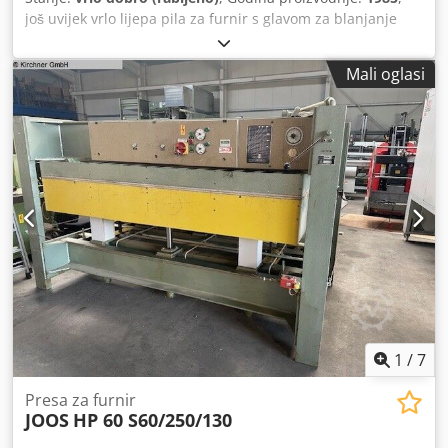
još uvijek vrlo lijepa pila za furnir s glavom za blanjanje
Duljina rezanja 3050 mm Dkjdon An A Tepfx Anzer sa
stražnjim osloncem i graničnikom
Mali oglasi
1
/
7
Presa za furnir
JOOS
HP 60 S60/250/130