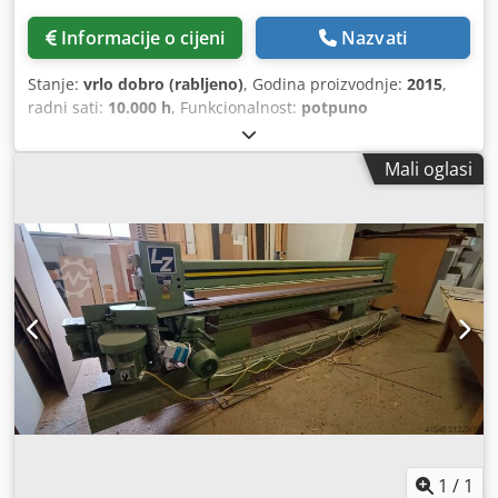
Informacije o cijeni
Nazvati
Stanje:
vrlo dobro (rabljeno)
, Godina proizvodnje:
2015
,
radni sati:
10.000 h
, Funkcionalnost:
potpuno
funkcionalan
, broj stroja/vozila:
1524/1
, Ludy stroj za
rezanje furnira i izradu furnir traka. Pogodan za precizno
Mali oglasi
rezanje furnira na trake i pripremu rubova za proizvodnju
namještaja. Robusna konstrukcija, jednostavno rukovanje,
prikladan za proizvodni pogon. Djdszg Dpaopfx Anzokr
1
/
1