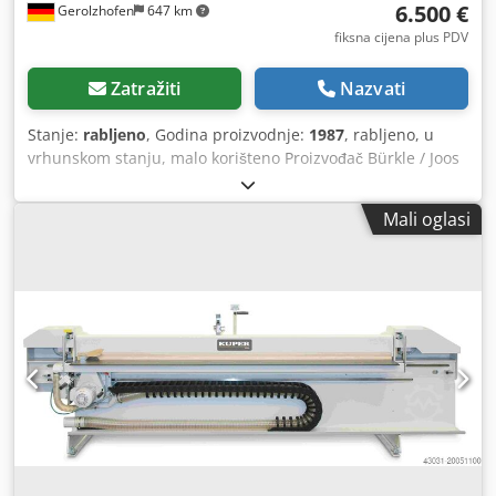
6.500 €
Gerolzhofen
647 km
fiksna cijena plus PDV
Zatražiti
Nazvati
Stanje:
rabljeno
, Godina proizvodnje:
1987
, rabljeno, u
vrhunskom stanju, malo korišteno Proizvođač Bürkle / Joos
HP 60 generalno obnovljeno od strane Joos 1987,
sigurnosni prekidač Tip S60/250/130 godina proizvodnje
Mali oglasi
1987 br. stroja 63/310777 1 etaža Veličina ploče 2500 x
1300 mm Širina otvora 290 mm tip upravljanja sigurnosno
uže dolje električno grijanje spec. pritisak preše max. 2,5
kg / cm² aluminijske ploče lijepljene promjer klipa 60 mm
podklip & komad prostor potreban cca 3000 x 1500 x 1800
mm Težina cca 3000 kg Skladište 97447 Gerolzhofen,
slobodno ukrcano, nezapakiran Predaja u trenutnom
stanju, viđeno — kupljeno, Djdpfxeythdpj Anzokr bez
jamstva i garancije