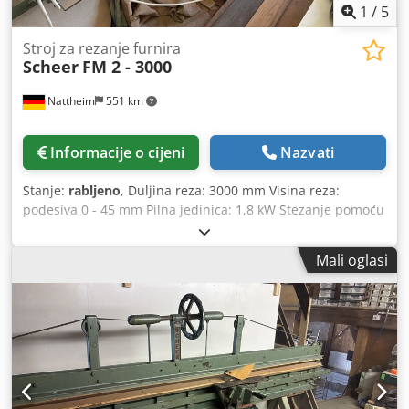
1
/
5
Stroj za rezanje furnira
Scheer
FM 2 - 3000
Nattheim
551 km
Informacije o cijeni
Nazvati
Stanje:
rabljeno
, Duljina reza: 3000 mm Visina reza:
podesiva 0 - 45 mm Pilna jedinica: 1,8 kW Stezanje pomoću
ručnog kotača Lokacija skladišta: Nattheim Dedjy Hrzaopfx
Anzekr
Mali oglasi