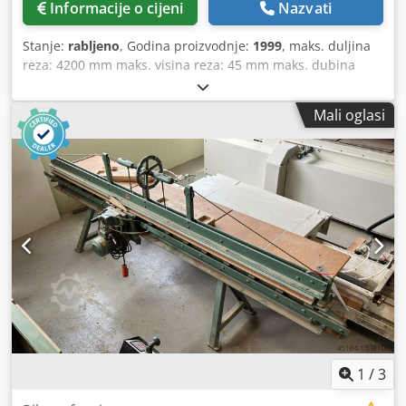
Informacije o cijeni
Nazvati
Stanje:
rabljeno
, Godina proizvodnje:
1999
, maks. duljina
reza: 4200 mm maks. visina reza: 45 mm maks. dubina
reza: 515 mm promjer oštrice: 180 mm pomak stezne
grede: pneumatski sustav graničnika: prikaz graničnika
Mali oglasi
odvodni kanal: da usisavanje: vanjsko usisavanje Dkjdozhu
Agjpfx Anzer način dovođenja: ručni glodalo za spojne
rubove: s oštricom obloženom dijamantima (dodatni rez)
vrsta stroja: stacionarni težina, otprilike: 950 kg dimenzije:
5400 x 1180 x 160 mm snaga motora: 2,2 kW promjer
odvodne cijevi: 80 mm mjesto skladištenja: Nattheim
1
/
3