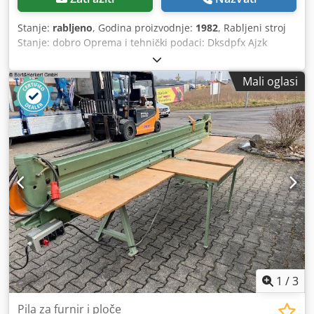
Stanje:
rabljeno
, Godina proizvodnje:
1982
, Rabljeni stroj
Stanje: dobro Oprema i tehnički podaci: Dksdpfx Ajzk
Nvtonzjr Dužina rezanja mm: 3.100 Visina rezanja mm: 45
Promjer lista pile mm: 180 Dubina do graničnika mm: 500
Mali oglasi
Glavni motor kW: 1,8 Pneumatski stezači Stražnji graničnik
Težina cca. kg: 400 Lokacija: Flörsheim Dostupnost:
kratkoročno
1
/
3
Pila za furnir i ploče