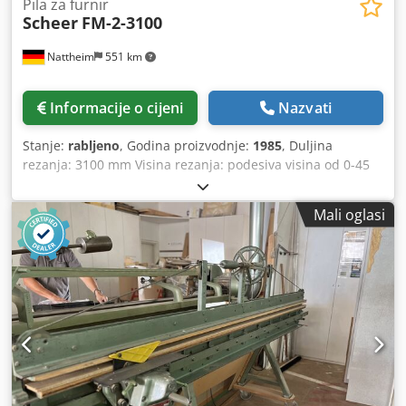
Pila za furnir
Scheer
FM-2-3100
Nattheim
551 km
Informacije o cijeni
Nazvati
Stanje:
rabljeno
, Godina proizvodnje:
1985
, Duljina
rezanja: 3100 mm Visina rezanja: podesiva visina od 0-45
mm Jedinica pile: snažan trofazni motor 220/380 volti, 1,8
kW snage Stezna šipka koja se zateže na vrhu pomoću
Mali oglasi
ručnog kotača Mjesto skladištenja: Nattheim
Dsdpfxevvkazs Anzokr