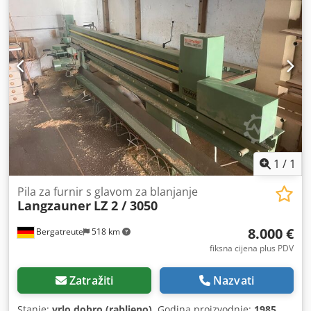
1
/
1
Pila za furnir s glavom za blanjanje
Langzauner
LZ 2 / 3050
8.000 €
Bergatreute
518 km
fiksna cijena plus PDV
Zatražiti
Nazvati
Stanje:
vrlo dobro (rabljeno)
, Godina proizvodnje:
1985
,