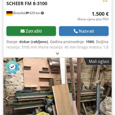
SCHEER
FM 8-3100
1.500 €
Bretzfeld
629 km
fiksna cijena plus PDV
Zatražiti
Nazvati
Stanje:
dobar (rabljeno)
, Godina proizvodnje:
1980
, Duljina
rezanja: 3100 mm Visina rezanja: 45 mm Snaga motora: 1,8
kW Težina stroja: cca 500 kg - pneumatska stezna greda -
stolić za naslon furnira - paralelni graničnik sa 6 prstiju za
Mali oglasi
potiskivanje - uređaj za usisavanje strugotine Dkjdpfxeyku
U Ne Anzor