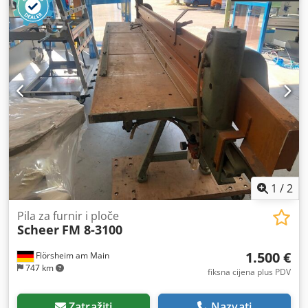
1
/
2
Pila za furnir i ploče
Scheer
FM 8-3100
1.500 €
Flörsheim am Main
747 km
fiksna cijena plus PDV
Zatražiti
Nazvati