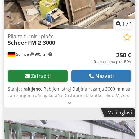
1
/
1
Pila za furnir i ploče
Scheer
FM 2-3000
250 €
Solingen
905 km
fiksna cijena plus PDV
Zatražiti
Nazvati
Stanje:
rabljeno
, Rabljeni stroj Duljina rezanja 3000 mm sa
zatezanjem ručnog kotača Dostupnost: kratkoročno Mjesto
skladištenja: Solingen Dkodpfx Aszk Nvaonzer
Mali oglasi