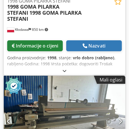
1998 GOMA PILARKA STEFANI
1998 GOMA PILARKA
STEFANI
1998 GOMA PILARKA
STEFANI
Kłodawa
850 km
Informacije o cijeni
Nazvati
Godina proizvodnje:
1998
, stanje:
vrlo dobro (rabljeno)
,
rabljeno Godina: 1998 Vrsta početka: dogovoriti Trošak
isporuke: Poklopac kupca Uvjeti isporuke: VLASNA PRIJAVA
Kategorija: Testere u Poljskoj Podkategorija: Uzdužne pile
Mali oglasi
za furniranje Dkodpod I Id Hsfx Anzsr