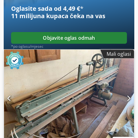
Oglasite sada od 4,49 €
*
11 milijuna kupaca
čeka na vas
Objavite oglas odmah
*po oglasu/mjesec
Mali oglasi