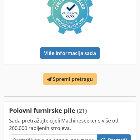
Rezokr Art. br. 0174200
Više informacija sada
Spremi pretragu
Polovni furnirske pile
(21)
Sada pretražujte cijeli Machineseeker s više od
200.000 rabljenih strojeva.