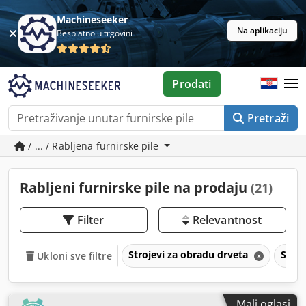
Machineseeker
Na aplikaciju
Besplatno u trgovini
Prodati
Pretraži
/ ... / Rabljena furnirske pile
Rabljeni furnirske pile na prodaju
(21)
Filter
Relevantnost
Strojevi za obradu drveta
Stroj
Ukloni sve filtre
Mali oglasi