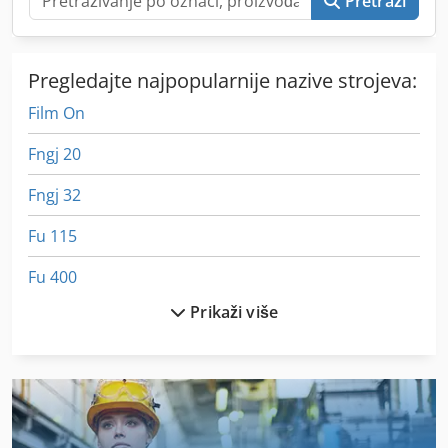
Pretraži
Pregledajte najpopularnije nazive strojeva:
Film On
Fngj 20
Fngj 32
Fu 115
Fu 400
Prikaži više
Fus 200
German
International 433
International 434