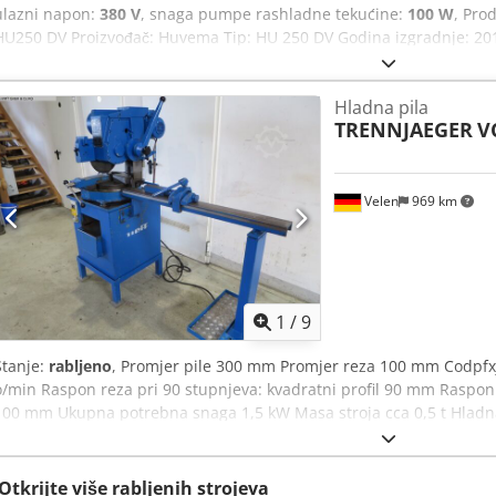
ulazni napon:
380 V
, snaga pumpe rashladne tekućine:
100 W
, Pro
HU250 DV Proizvođač: Huvema Tip: HU 250 DV Godina izgradnje: 20
tronožac, rotirajuća glava, brzo stezanje. 2-brzinski motor Hlađen
pile: 250 x 32 mm Csdpfx Anotwdvisqjrf Kapacitet rezanja 45° ravno
Hladna pila
krugu od 45°: 65 mm Kapacitet rezanja 45° kvadrat: 55 mm Kapacite
TRENNJAEGER
V
Kapacitet rezanja u krugu od 90°: 70 mm Kapacitet rezanja 90° kva
Širina: 60 cm Duljina: 90 cm Težina: cca 150 kg
Velen
969 km
1
/
9
Stanje:
rabljeno
, Promjer pile 300 mm Promjer reza 100 mm Codpfxjz
o/min Raspon reza pri 90 stupnjeva: kvadratni profil 90 mm Raspon r
100 mm Ukupna potrebna snaga 1,5 kW Masa stroja cca 0,5 t Hladna
45 stupnjeva s jedne strane - Graničnik materijala do 1170 mm - 
Otkrijte više rabljenih strojeva