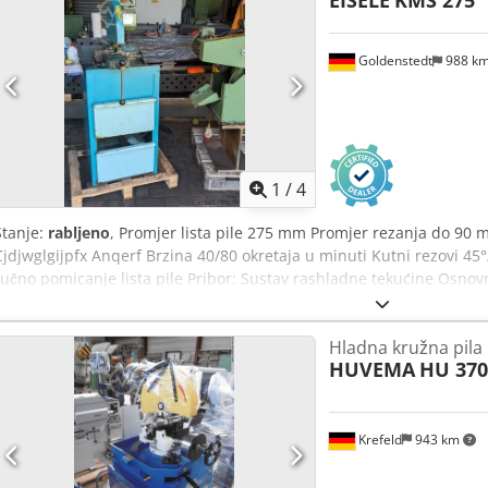
Goldenstedt
988 k
1
/
4
Stanje:
rabljeno
, Promjer lista pile 275 mm Promjer rezanja do 90
Cjdjwglgijpfx Anqerf Brzina 40/80 okretaja u minuti Kutni rezovi 45°/
ručno pomicanje lista pile Pribor: Sustav rashladne tekućine Osnovni
Hladna kružna pila
HUVEMA
HU 370
Krefeld
943 km