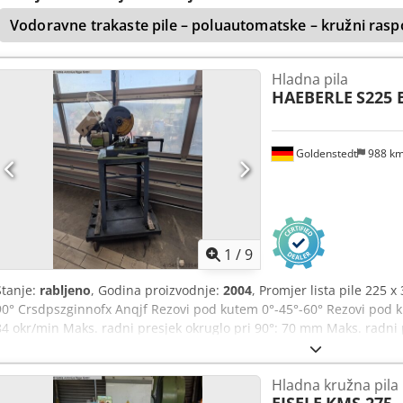
Vodoravne trakaste pile – poluautomatske – kružni ras
Hladna pila
HAEBERLE
S225 
Goldenstedt
988 k
1
/
9
Stanje:
rabljeno
, Godina proizvodnje:
2004
, Promjer lista pile 225
90° Crsdpszginnofx Anqjf Rezovi pod kutem 0°-45°-60° Rezovi pod ku
84 okr/min Maks. radni presjek okruglo pri 90°: 70 mm Maks. radni 
Maks. radni presjek okruglo pri 45°: 64 mm Maks. radni presjek pr
lista pile: 225 mm Promjer otvora: 32 mm uključuje sustav podmaziv
Hladna kružna pila
EISELE
KMS 275