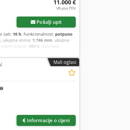
11.000 €
VB plus PDV
Pošalji upit
ni sati:
10 h
, Funkcionalnost:
potpuno
m
, ukupna visina:
1.746 mm
, ukupna
, ulazni napon:
400 V
, Kao nova,
 radnih sati. Prilagođena za prihvat
: 90° 45° Okruglo (u mm) 10 / 120 10 /
Mali oglasi
l
 100 8 x 8 / 120 x 100 S
tskom jedinicom za održavanje,
ključujući automatski sustav za
strukciju s ugrađenim sustavom za
m. Potreban radni tlak od 6–8 bara.
i napon 400 V / 50 Hz (3LNPE400V/50Hz).
im podešavanjem, automatskim
atskom jedinicom za održavanje,
. S dodatnim reduktorom za 4 brzine
om za prskanje s sustavom za hlađenje,
Informacije o cijeni
premu prema VDE 0.113, kao i u skladu s