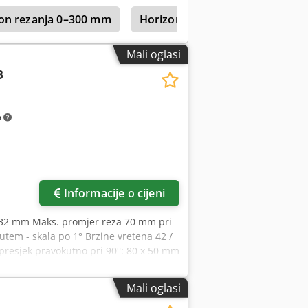
pon rezanja 0–300 mm
Horizontalne tračne pile – pot
Mali oglasi
B
m
Informacije o cijeni
 x 32 mm Maks. promjer reza 70 mm pri
tem - skala po 1° Brzine vretena 42 /
presjek pravokutno pri 90°: 80 x 50 mm
avokutno pri 45°: 60 x 50 mm Promjer
anja uključuje postolje
Mali oglasi