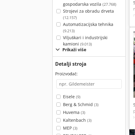
gospodarska vozila
(27.768)
Strojevi za obradu drveta
(12.157)
Automatizacijska tehnika
(9.213)
Viljuškari i industrijski
kamioni
(9.013)
Prikaži više
Detalji stroja
Proizvođač:
Eisele
(9)
Berg & Schmid
(3)
Huvema
(3)
Kaltenbach
(3)
MEP
(3)