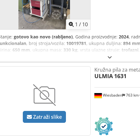
1
/
10
Stanje:
gotovo kao novo (rabljeno)
, Godina proizvodnje:
2024
, rad
funkcionalan
, broj stroja/vozila:
10019781
, ukupna duljina:
894 m
širina:
650 mm
, ukupna masa:
330 kg
, vrsta ulazne struje:
trofazni
visokoučinkovita kružna pila tvrtke Berhinger Eisele. Maksimalno 10
pilećih listova do promjera 350 mm. Min./maks. područje rezanja pri
Kružna pila za meta
120 Kvadratno (u mm) 8 / 100 8 / 100 Pravokutno (u mm) 8 x 8 / 170 x
ULMIA
1631
hidropneumatskim pomakom s beskonačnim podešavanjem, pneuma
motorom s promjenjivim smjerom vrtnje, 400 V, 50 Hz, 1,4/1,9 kW, u
zatezanje s lijeve i desne strane pilećeg lista, stacionarnu podkon
Wiesbaden
763 km
hlađenje i ladicom za strugotine, visinu oslonca za materijal 900 m
Izvedba stroja u skladu s CE. Kružna pila je konstruirana za mrežn
Cedpfozrlnuox Anqorf S hidropneumatskim pomakom s beskonačn
sustavom za zatezanje s lijeve i desne strane pilećeg lista, pneum
Zatraži slike
motorom s promjenjivim smjerom vrtnje, 400 V, 50 Hz, 1.4 / 1.9 kW
10/20/40/80 o/min. S redukcijom pritiska zatezanja. S mikro-sustav
tj. može se odabrati prskanje ili hlađenje. Uključujući električnu o