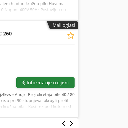
dajem hladnu kružnu pilu Huvema
10 Napon: 400V 50Hz Postavljen na
je tekućinom s pumpom Dimenzije lista
: 50 x 60 mm Kapacitet rezanja u
Mali oglasi
t rezanja 90° ravno: 55 x 95 mm
C 260
drat: 70 mm Dimenzije: Visina: 150 cm
Informacije o cijeni
lkvwe Anqjrf Broj okretaja pile 40 / 80
eza pri 90 stupnjeva: okrugli profil
 kružna pila - Kosi rez pod kutom od
Pumpa za rashladnu tekućinu