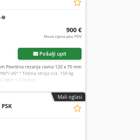
m
900 €
fiksna cijena plus PDV
Pošalji upit
 mm Površina rezanja ravna 120 x 75 mm
90°/-45° ° Težina stroja cca. 150 kg
 okvir s 2 ladice
Mali oglasi
 PSK