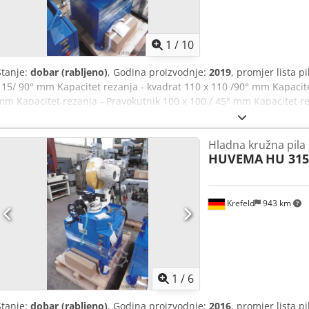
1
/
10
Stanje:
dobar (rabljeno)
, Godina proizvodnje:
2019
, promjer lista 
115/ 90° mm Kapacitet rezanja - kvadrat 110 x 110 /90° mm Kapacitet
mm Kapacitet rezanja - Pravokutnik 100 x 100 / 45° mm Kapacitet r
Kapacitet rezanja - kvadrat 100 x 100 /45° mm brzina lista pile 22 
motora 3 kW Cedpfx Asvxli Njnqorf Težina stroja cca 0,27 t Dimenzije
Hladna kružna pila
mm nova, nekorištena pila, pila s osnovnim okvirom, 2-brzinski mot
HUVEMA
HU 315
otpuštanje, materijalni zastoj, rashladni sustav, Opcija zakošenja 45
Krefeld
943 km
1
/
6
Stanje:
dobar (rabljeno)
, Godina proizvodnje:
2016
, promjer lista 