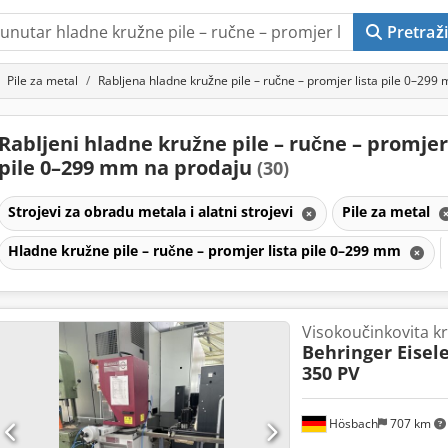
Pretraži
Pile za metal
Rabljena hladne kružne pile – ručne – promjer lista pile 0–299
Rabljeni hladne kružne pile – ručne – promjer 
pile 0–299 mm na prodaju
(30)
Strojevi za obradu metala i alatni strojevi
Pile za metal
Hladne kružne pile – ručne – promjer lista pile 0–299 mm
Visokoučinkovita kr
Behringer Eisel
350 PV
Hösbach
707 km