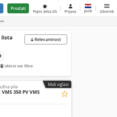
Prodati
Jezik
Popis želja
(0)
Prijava
Izbornik
 mm
lista
Relevantnost
Ukloni sve filtre
Mali oglasi
užna pila
e VMS 350 PV
VMS