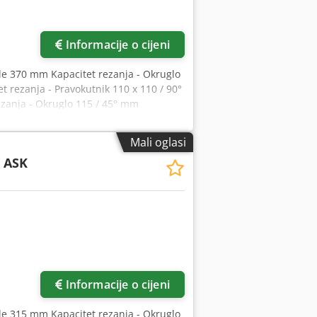
Informacije o cijeni
pile 370 mm Kapacitet rezanja - Okruglo
 rezanja - Pravokutnik 110 x 110 / 90°
ezanja - Okruglo 115 / 45° mm
/ 44 o/min Napon 400 V / 50 Hz snaga
 (duljina/širina/visina) 980 x 790 x 780
Mali oglasi
or, pneumatski škripac za brzo
 ASK
° lijevo i 45° desno,
Informacije o cijeni
pile 315 mm Kapacitet rezanja - Okruglo