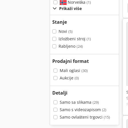
Norveška
(1)
đa Kružne Pile
Ručne Kružne Pile
Kružne Pile
Prikaži više
Stanje
Novi
(5)
Izložbeni stroj
(1)
Rabljeno
(24)
Prodajni format
Mali oglasi
(30)
Aukcije
(0)
Detalji
Samo sa slikama
(29)
Samo s videozapisom
(2)
Samo ovlašteni trgovci
(15)