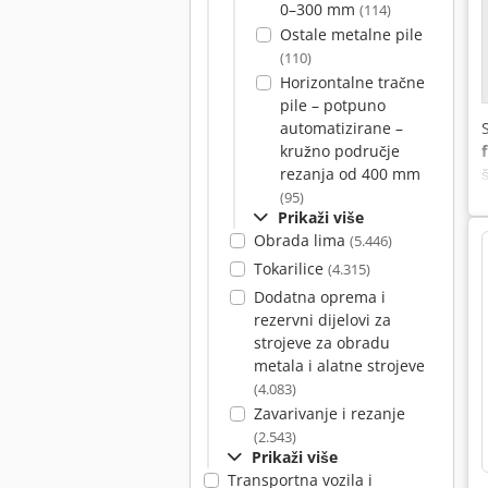
0–300 mm
(114)
Ostale metalne pile
(110)
Horizontalne tračne
pile – potpuno
automatizirane –
kružno područje
rezanja od 400 mm
(95)
Prikaži više
Obrada lima
(5.446)
Tokarilice
(4.315)
Dodatna oprema i
rezervni dijelovi za
strojeve za obradu
metala i alatne strojeve
(4.083)
Zavarivanje i rezanje
(2.543)
Prikaži više
Transportna vozila i