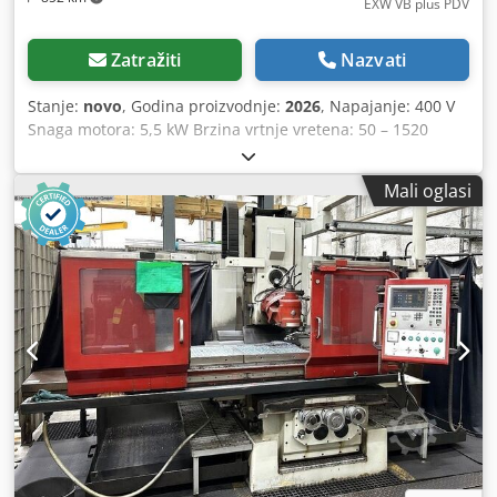
EXW VB plus PDV
Zatražiti
Nazvati
Stanje:
novo
, Godina proizvodnje:
2026
, Napajanje: 400 V
Snaga motora: 5,5 kW Brzina vrtnje vretena: 50 – 1520
o/min Dimenzije stola: 1700 × 400 mm Maksimalno
opterećenje stola: 1000 kg Područje pomaka stola: 1300 ×
Mali oglasi
400 × 600 mm Maksimalno opterećenje stola: 1000 kg Tip
stroja: Konzolna glodalica Izvedba: Heavy Line Primjena:
Obrada metala Dcodpfx Aozr I Spedqjk Dimenzije stroja (D
× Š × V): 2245 × 2100 × 2000 mm Težina: 3700 kg