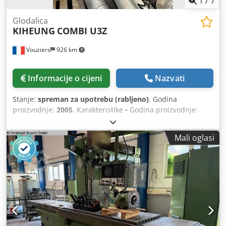
1
/
7
Glodalica
KIHEUNG
COMBI U3Z
Vouziers
926 km
Informacije o cijeni
Nazvati
Stanje:
spreman za upotrebu (rabljeno)
, Godina
proizvodnje:
2005
, Karakteristike • Godina proizvodnje:
2005. • Dimenzije: 1400 x 600 x 590 mm • Vrsta CNC
upravljačke jedinice: HEIDENHAIN TNC 310 • Duljina stola:
Mali oglasi
2000 x 470 mm • Maksimalna nosivost: 1,2 tone • Brzina
rotacije: 3000 o/min • Ručna univerzalna glava • Vrsta
stezne glave: BT 40 • Snaga: 9 kW • 2 stupnja prijenosa •
Brza brzina pomaka osi X, Y, Z: 8 m/min • Dimenzije: 3960 x
2450 x 2600 mm • Priprema za ugradnju sustava za odvod
strugotine • Hidraulično stezanje alata • Sustav za hlađenje
vretena Djdpfszlg Rwjx Adqock • Transformator • Težina
(kg): 5500 kg Moguće je vidjeti stroj u radu u regiji Ardeni.