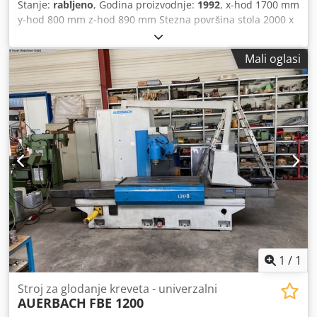
Stanje:
rabljeno
, Godina proizvodnje:
1992
, x-hod 1700 mm
y-hod 800 mm z-hod 890 mm Stezna površina stola 2000 x
630 mm Držač vretena SK 50 Broj okretaja vretena 35 -
3000 o/min Motor vretena 26 kW Posmaci -
Mali oglasi
uzdužni/poprečni/vertikalni 6 - 5000 mm/min Brzi hod 15
m/min Nosivost stola max 6000 kg HEIDENHAIN kontrola
TNC 360 upravljanje Dcedpfx Aetqqxfedqjk Ukupna
potrebna snaga 45 kVA Težina stroja cca 13 t Dimenzije
stroja D x Š x V 5,2 x 2,78 x 2,95 m Pribor: Vertikalna glava
može se zakretati u 2 razine s hidr. stezaljka alata, razne
osovine za glodanje, rashladni sustav
1
/
1
Stroj za glodanje kreveta - univerzalni
AUERBACH
FBE 1200