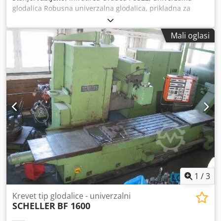
glodalica Robusna univerzalna glodalica, prikladna za
precizno glodanje čelika, aluminija i drugih metala.
Tehničke specifikacije: Stol: cca 1.120 × 260 mm Uzdužno
Mali oglasi
pomicanje (X): 630 mm Poprečno pomicanje (Y): 220 mm
Okomično pomicanje (Z): 320 mm Dcsdpfx Adozky A Rjqsk
Horizontalno i okomito vreteno Brzine vretena: 31,5 – 1.600
o/min Glavni motor: 4 kW
1
/
3
Krevet tip glodalice - univerzalni
SCHELLER
BF 1600