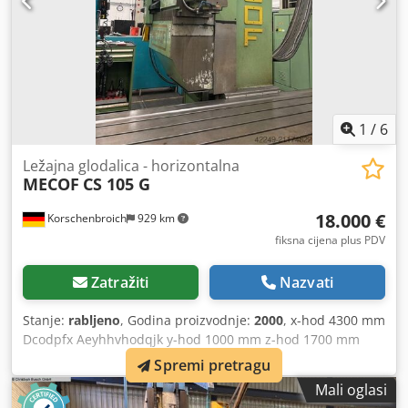
1
/
6
Ležajna glodalica - horizontalna
MECOF
CS 105 G
18.000 €
Korschenbroich
929 km
fiksna cijena plus PDV
Zatražiti
Nazvati
Stanje:
rabljeno
, Godina proizvodnje:
2000
, x-hod 4300 mm
Dcodpfx Aeyhhvhodqjk y-hod 1000 mm z-hod 1700 mm
Upravljanje TNC430 Samo za izvoz: da Ukupna masa: 16
Spremi pretragu
tona
Mali oglasi