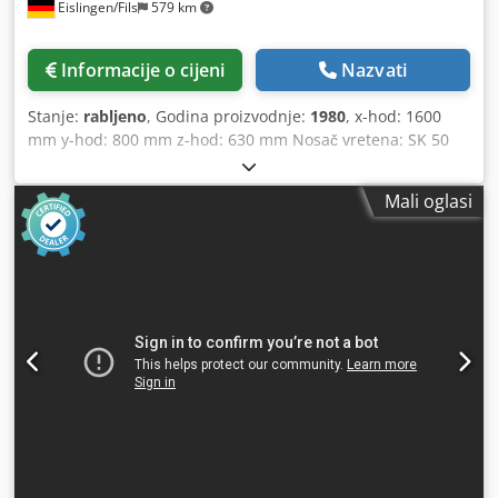
Eislingen/Fils
579 km
Informacije o cijeni
Nazvati
Stanje:
rabljeno
, Godina proizvodnje:
1980
, x-hod: 1600
mm y-hod: 800 mm z-hod: 630 mm Nosač vretena: SK 50
Brzina dodavanja: 10-6000mm/min Brzi hod: 6 m/min
Raspon broja okretaja - beskonačno promjenjiv: 20-2000
Mali oglasi
o/min maksimalna nosivost stola: 5000 kg Dimenzije
upravljačkog ormara: 1800 x 530 x 2000 mm Dedpfx
Ascxxrnedqeck Ukupna potrebna snaga: 18 kW Težina
stroja cca: 11 t Potreban prostor cca.: 4,6 x 2,9 x 2,62 m
Univerzalna posteljna glodalica s 4-osnim upravljanjem
PHILIPS NC 6664 s programskom memorijom, dodatnim
NC-upravljanim rotacijskim stolom diam. 630 mm,
hidraulično stezanje alata, sustav rashladnog sredstva,
sustav transporta strugotine, horizontalno i vertikalno
vreteno za glodanje (SK 50), odvojeni upravljački ormar,
sigurnosno zaustavljanje u nuždi