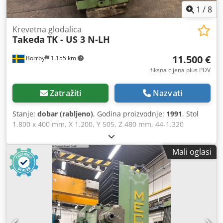
1
/
8
Krevetna glodalica
Takeda
TK - US 3 N-LH
11.500 €
Borrby
1.155 km
fiksna cijena plus PDV
Zatražiti
Nazvati
Stanje:
dobar (rabljeno)
, Godina proizvodnje:
1991
, Stol
1.800 x 400 mm, X 1.200, Y 505, Z 480 mm, 44-1.320
okr/min, ISO 50. Digitalni prikaz položaja (DRO). Dcjdoy S T
Sqopfx Adqok
Mali oglasi