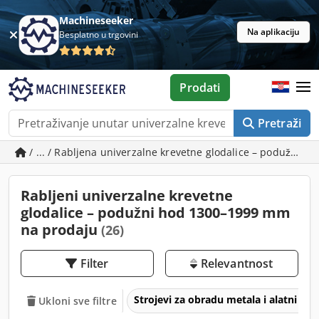
Machineseeker
Na aplikaciju
Besplatno u trgovini
Prodati
Pretraži
/ ... / Rabljena univerzalne krevetne glodalice – podužni
Rabljeni univerzalne krevetne
glodalice – podužni hod 1300–1999 mm
na prodaju
(26)
Filter
Relevantnost
Strojevi za obradu metala i alatni str
Ukloni sve filtre