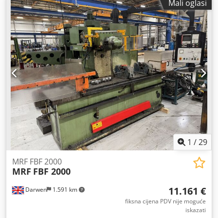
Mali oglasi
maszynowych
Hod: X 1600 Y 700 Z 760
1
/
29
MRF FBF 2000
MRF
FBF 2000
11.161 €
Darwen
1.591 km
fiksna cijena PDV nije moguće
iskazati