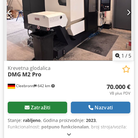
1
/
5
Krevetna glodalica
DMG
M2 Pro
70.000 €
Cleebronn
642 km
VB plus PDV
Zatražiti
Nazvati
Stanje:
rabljeno
, Godina proizvodnje:
2023
,
Funkcionalnost:
potpuno funkcionalan
, broj stroja/vozila:
9088000069A
, udaljenost pomaka osi X:
1.100 mm
, pomak