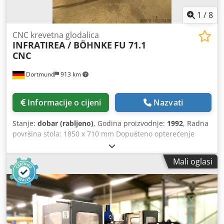
1
/
8
CNC krevetna glodalica
INFRATIREA / BÖHNKE
FU 71.1
CNC
Dortmund
913 km
Informacije o cijeni
Nazvati
Stanje:
dobar (rabljeno)
, Godina proizvodnje:
1992
, Radna
površina stola: 1850 x 710 mm Dopušteno opterećenje
stola: 3000 kg Pomaci: Uzdužni, automatski (X): 1600 mm
Poprečni, automatski (Y): 710 mm Vertikalni, automatski (Z):
Mali oglasi
850 mm Prihvat vretena: SK 50 Raspon broja okretaja: 20 -
2500 o/min Snaga glavnog motora, AC: 15 kW Transportne
dimenzije (D x Š x V): 3650 x 2300 x 2700 mm Težina: 9400
kg Dodatna oprema / Posebne značajke: Dcsdpfettamkjx
Adqok • CNC upravljanje udruga HEIDENHAIN, model TNC
360 s 3 mjerna ravnala • Programiranje u "plain text