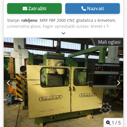
Zatražiti
Nazvati
Stanje:
rabljeno
, MRF FBF 2000 CNC glodalica s krevetom,
univerzalna glava, Fagor upravljački sustav, krevet s T-
utorima 2000 mm x 500 mm, brzine 45-1700 o/min, vreteno
45 int, (6) držača alata, serijski broj 2000023, Intza
Mali oglasi
podmazivanje, Jet kočni sigurnosni sustav, nožna pedala za
upravljanje, međusobno zaključane zaštite stola,
međusobno zaključane zaštite vretena, ISOFLUC
servomotori, spremnik rashladne tekućine, (2)
samocentrirajuće stege postavljene na stolu. Dcodpfxox I
Sb Ao Adqok
1
/
5