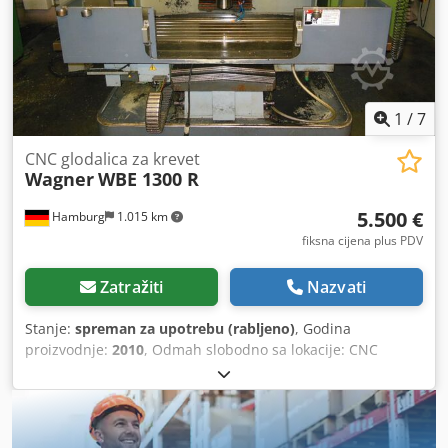
s hidrauličkom steznom alata, elektronički ručni kotač,
zaštita stola, rashladni uređaj
1
/
7
CNC glodalica za krevet
Wagner
WBE 1300 R
5.500 €
Hamburg
1.015 km
fiksna cijena plus PDV
Zatražiti
Nazvati
Stanje:
spreman za upotrebu (rabljeno)
, Godina
proizvodnje:
2010
, Odmah slobodno sa lokacije: CNC
krevetna glodalica Wagner Tip WBE 1300 R Godina
proizvodnje 2010 Siemens Sinumerik 810 D Stol 1500 x 400
mm Hodovi X/Y/Z 1300/500/570 mm SK 40 Automatsko
stezanje glodala Pogon 12/9 kW Brojevi okretaja vretena 60