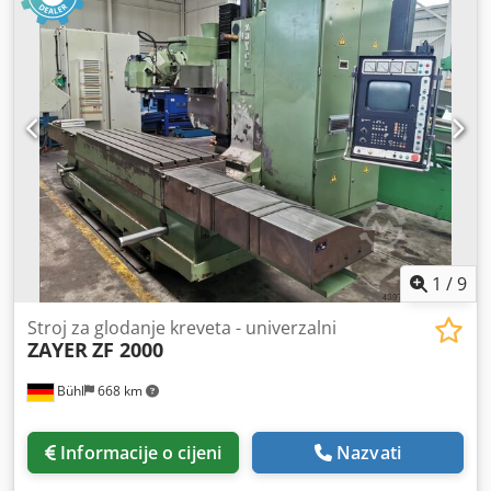
kg Dimenzije stroja cca. DxŠxV: 1,6 x 1,2 x 1,9 m s porokom
i.D. *
1
/
9
Stroj za glodanje kreveta - univerzalni
ZAYER
ZF 2000
Bühl
668 km
Informacije o cijeni
Nazvati