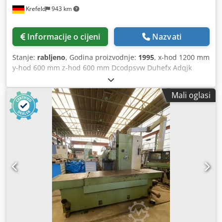
Krefeld
943 km
Informacije o cijeni
Nazvati
Stanje:
rabljeno
, Godina proizvodnje:
1995
, x-hod 1200 mm
y-hod 600 mm z-hod 600 mm Dcodpsvw Duhefx Adqjk
Veličina stola 1300 x 600 mm maksimalna težina obratka
2000 kg Montaža vretena ISO 50 Broj okretaja vretena -
Mali oglasi
kontinuirano 30 - 3500 o/min Unosi kontinuirano 1 - 6000
mm/min Brzi hod 10 m/min Pogonska snaga - vreteno za
glodanje 18 kW Okretni moment na vretenu 500 Nm
Udaljenost radnog vretena/stezne površine max 267 - 867
mm Udaljenost stola do okomite glave 58 - 658 mm Napon
380 V / 50 Hz Upravljački napon 230 V Ukupna potrebna
snaga 22 kW Težina stroja cca 6,5 t Dimenzije 3,6 x 4,2 x 2,3
mm CNC upravljanje DR HEIDENHAIN TNC 360, hidr. uređaj
za stezanje alata, električni ručni kotač, Vertikalna glava se
može zakretati ručno, rashladni uređaj,