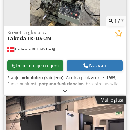
1
/
7
Krevetna glodalica
Takeda
TK-US-2N
Hedensted
1.249 km
Informacije o cijeni
Nazvati
Stanje:
vrlo dobro (rabljeno)
, Godina proizvodnje:
1989
,
Funkcionalnost:
potpuno funkcionalan
, broj stroja/vozila:
2545
, Dimenzije stola: 1350 x 320 Radni raspon: X = 850 Y =
420 Dcedpfxeztb E Ej Adqjk Z = 400 Maksimalna težina
Mali oglasi
obratka: do 500 kg.