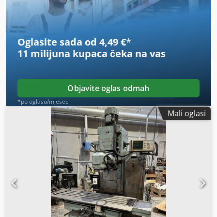
– 8000 o/min Elektronički ručni kotačić Kuglični navojni
vreteno Stezna klupa razni prihvati Težina 4 t Po cijeni od
5.500 eura + PDV, slobodno sa lokacije Dcjdszrbxpopfx
Adqok
Oglasite sada od 4,49 €
*
11 milijuna kupaca
čeka na vas
Objavite oglas odmah
*po oglasu/mjesec
Mali oglasi