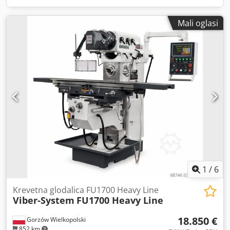
Mali oglasi
1
/
6
Krevetna glodalica FU1700 Heavy Line
Viber-System
FU1700 Heavy Line
18.850 €
Gorzów Wielkopolski
852 km