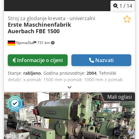
1
/
14
Stroj za glodanje kreveta - univerzalni
Erste Maschinenfabrik
Auerbach
FBE 1500
Njemačka
731 km
Informacije o cijeni
Nazvati
Stanje:
rabljeno
, Godina proizvodnje:
2004
, Tehnički
detalji: x-pomak: 1500 mm y-pomak: 1000 mm z-pomak:
1000 mm Dcodpfx Adou Nc Rijqok Upravljanje programom:
TNC 530 Radni sati vretena: još nije poznato h Raspon
Mali oglasi
broja okretaja glavno vreteno: 1: 30 do 930 i 2: 930 do 4000
/ kontinuirano promjenjivo o/min Priključak alata
horizontalno/vertikalno: SK 50 (DIN 69871/DIN 69872 tip A)
Moment na vretenu: 1000 Nm Glava vretena zakretna lijevo
i desno: 90° Posmak: 1 - 6000 mm/min Sila posmaka: 30 kN
Brzi hod: 15 m/min Broj alata: 1 kom. Površina stola (D x Š):
1600 x 800 mm Nosivost stola: 40 kN Radni napon: 400 V /