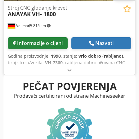
Stroj CNC glodanje krevet
ANAYAK
VH- 1800
Vellmar
815 km
Informacije o cijeni
Nazvati
Godina proizvodnje:
1990
, stanje:
vrlo dobro (rabljeno)
,
broj stroja/vozila:
VH-7360
, rabljena dobro očuvana CNC
glodalica s HEIDENHAIN regulacijom, glava HURON,
hidraulična Werkzeugklemmumg,. Sustav hlađenja,
centralni sustav podmazivanja, rasvjeta, TFT - monitor
PEČAT POVJERENJA
novo. Poprečna staza x / Y / Z 1600/800/650 mm Držač
vretena za SK 50 Spindelderhzahl 60-1800U / min Radno
Prodavači certificirani od strane Machineseeker
hranjenje 10-3000 mm / min Brzo kretanje 10 m / min
Veličina stola 1800x610mm Težina stroja 9500 kg Nosivost
stola: 3000 kg Djdpfx Adsdzy Uysqjck