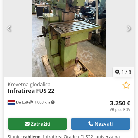
1
/
8
Krevetna glodalica
Infratirea
FUS 22
3.250 €
De Lutte
1.003 km
VB plus PDV
Zatražiti
Nazvati
Stanje:
rabljeno
, Infratirea Oradea FUS22, univerzalna