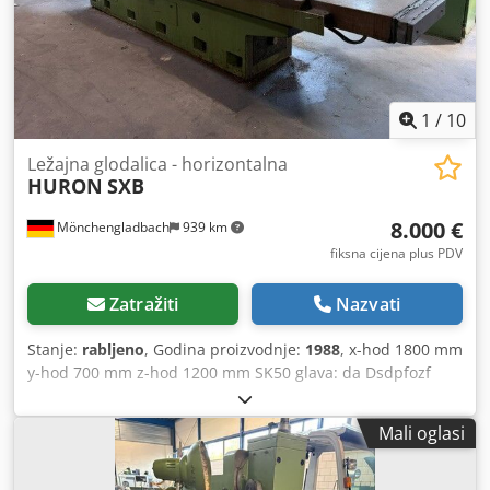
1
/
10
Ležajna glodalica - horizontalna
HURON
SXB
8.000 €
Mönchengladbach
939 km
fiksna cijena plus PDV
Zatražiti
Nazvati
Stanje:
rabljeno
, Godina proizvodnje:
1988
, x-hod 1800 mm
y-hod 700 mm z-hod 1200 mm SK50 glava: da Dsdpfozf
Nuxex Adqock Glave: 2 Upravljanje: Heidenhain 155 Stol:
700–2000 mm Dokumentacija: da Demontirano: da Težina
Mali oglasi
stroja cca 12,5 t 5 paketa