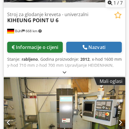
1
/
7
Stroj za glodanje kreveta - univerzalni
KIHEUNG
POINT U 6
Bühl
668 km
Informacije o cijeni
Nazvati
Stanje:
rabljeno
, Godina proizvodnje:
2012
, x-hod 1600 mm
y-hod 710 mm z-hod 700 mm Upravljanje HEIDENHAIN,
TNC 124 Površina stola za stezanje 2200 x 550 mm Prihvat
vretena SK 50 DIN 69871 Broj okretaja vretena –
Mali oglasi
bezstupanjsko 40 – 1600 o/min Motor vretena 11 kW
Pomaci X/Y/Z os 2000/2000/1000 mm/min Brzi hod X/Y/Z-os
5000/5000/2500 mm/min Motor pomaka 3 kW Udaljenost
stol / vertikalno glodalno vreteno 50 – 750 mm Udaljenost
stol / horizontalno vreteno 60 – 760 mm Maks. opterećenje
stola 3000 kg Ukupna priključna snaga 15 kW Težina stroja
cca 8 t Dedpfsyyqgujx Adqeck Dimenzije stroja D x Š x V
3,15 x 2,75 x 2,70 m Oprema: univerzalna glava za glodanje