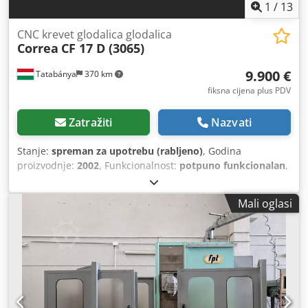
1
/
13
CNC krevet glodalica glodalica
Correa
CF 17 D (3065)
9.900 €
Tatabánya
370 km
fiksna cijena plus PDV
Zatražiti
Nazvati
Stanje:
spreman za upotrebu (rabljeno)
, Godina
proizvodnje:
2002
, Funkcionalnost:
potpuno funkcionalan
,
udaljenost pomaka osi X:
2.000 mm
, pomak osi Y:
800 mm
,
pomak osi Z:
800 mm
, širina stola:
700 mm
, duljina stola:
Mali oglasi
2.000 mm
, Upravljanje: HEIDENHAIN TNC-426 Hod osi X:
2000 mm Dodpfsvfr Hbox Akkjkr Hod osi Y: 800 mm Hod osi
Z: 800 mm Konusni vrh: ISO 50 Raspon brzine: 20 - 3000
okretaja u minuti Snaga vretena: 17 kW