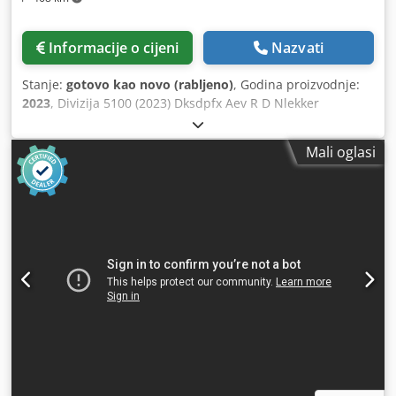
Informacije o cijeni
Nazvati
Stanje:
gotovo kao novo (rabljeno)
, Godina proizvodnje:
2023
, Divizija 5100 (2023) Dksdpfx Aev R D Nlekker
Mali oglasi