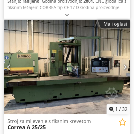
Stanje:
rabljeno
, Godina proizvodnje:
2001
, CNC glodalica s
fiksnim ležajem CORREA tip CF 17 D Godina proizvodnje:
2001 Pomak X: 2000 mm Pomak Y: 800 mm Pomak Z: 800
mm Numeričko upravljanje: HEIDENHAIN 426 Vreteno: ISO
Mali oglasi
50 Brzina vretena: od 20 do 3000 o/min Veličina stola: 2000
x 700 mm Maksimalna nosivost stola: 3500 kg Motor
vretena: 17 kW Dimenzije (D x Š x V): 5300 x 2900 x 2800
mm Težina: 9 t Dsdjzmx R Sopfx Akkskr
1
/
32
Stroj za mljevenje s fiksnim krevetom
Correa
A 25/25