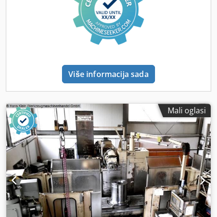
(rotirajući stol) Uređaj za rashladno sredstvo i transporter
strugotine
Više informacija sada
Mali oglasi