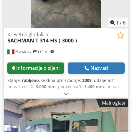
1
/
6
Krevetna glodalica
SACHMAN
T 314 HS ( 3000 )
Montichiari
384 km
Informacije o cijeni
Nazvati
Stanje:
rabljeno
, Godina proizvodnje:
2008
, udaljenost
pomaka osi X:
3.000 mm
, pomak osi Y:
1.400 mm
, pomak
osi Z:
1.500 mm
, maksimalna brzina vretena:
5.000
okr/min
, CNC HEIDENHAIN iTNC 530 HOD X OSE 3000 MM
Mali oglasi
HOD Y OSE 1400 MM HOD Z OSE (Vertikalni) 1500 mm
OBRTI VRETENA 5000 O/min PRIHVAT VRETENA SK 50
RADNA POVRŠINA 3200 x 1100 MM NOSIVOST STOLA 10000
KG MJENJAČ ALATA S 24 MJESTA Dodpfxjxvrrho Akkokr 2
KOMADA TRANSPORTERA STRUGOTINE AUTOMATSKA