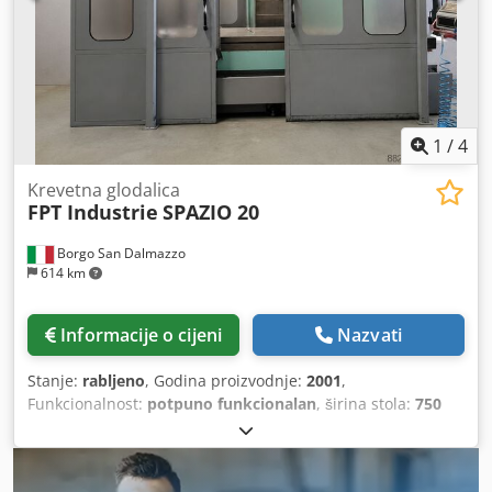
1
/
4
Krevetna glodalica
FPT Industrie
SPAZIO 20
Borgo San Dalmazzo
614 km
Informacije o cijeni
Nazvati
Stanje:
rabljeno
, Godina proizvodnje:
2001
,
Funkcionalnost:
potpuno funkcionalan
, širina stola:
750
mm
, duljina stola:
2.200 mm
, ukupna masa:
10.800 kg
,
snaga motora vretena:
19.000 W
, CNC SELCA S3045 P STOL
Dimenzije stola: 2.200 x 750 mm T-utor: 6 x 18 x 130 mm