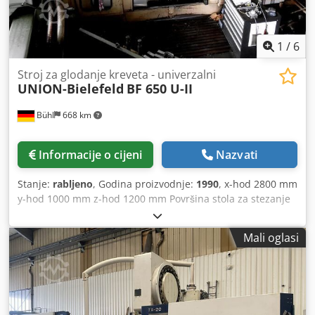
1
/
6
Stroj za glodanje kreveta - univerzalni
UNION-Bielefeld
BF 650 U-II
Bühl
668 km
Informacije o cijeni
Nazvati
Stanje:
rabljeno
, Godina proizvodnje:
1990
, x-hod 2800 mm
y-hod 1000 mm z-hod 1200 mm Površina stola za stezanje
2000 x 800 mm Promjer rotacijskog stola 800 mm Glavno
vreteno SK 50 Brzine vretena - bezstupanjske 50 - 2000
Mali oglasi
o/min Moment vretena 3000 Nm Motor vretena 30 kW
Pomaci - uzdužno/poprečno/okomito 2 - 2000 mm/min Brzi
pomaci - uzdužno/poprečno/okomito 7 m/min Upravljanje
SIEMENS Upravljanje SINUMERIK 850 M Broj mjesta za alat
u magazinu 56 Promjer alata kod punog magazina 114 mm