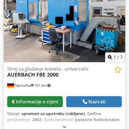
Vodoravna - okomito automatski zakretna glava za glodanje
razna dodatna oprema
1
/
7
Stroj za glodanje kreveta - univerzalni
AUERBACH
FBE 2000
Njemačka
761 km
Informacije o cijeni
Nazvati
Stanje:
spreman za upotrebu (rabljeno)
, Godina
proizvodnje:
2002
, Funkcionalnost:
potpuno funkcionalan
,
Stroj za glodanje na 3 osi - univerzalni | Proizvođač: