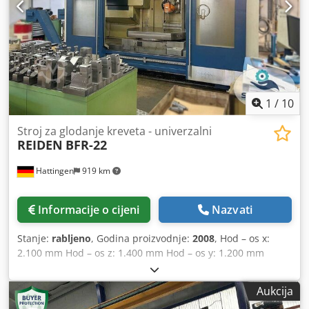
1
/
10
Stroj za glodanje kreveta - univerzalni
REIDEN
BFR-22
Hattingen
919 km
Informacije o cijeni
Nazvati
Stanje:
rabljeno
, Godina proizvodnje:
2008
, Hod – os x:
2.100 mm Hod – os z: 1.400 mm Hod – os y: 1.200 mm
Upravljački sustav HEIDENHAIN – iTNC 530 Broj mjesta u
izmjenjivaču alata: 92 Držač alata: SK 50 BIG PLUS
Aukcija
Maksimalna duljina alata: 600 mm Maksimalni promjer