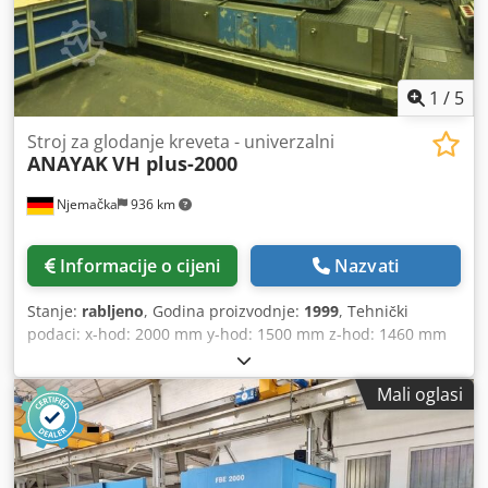
1
/
5
Stroj za glodanje kreveta - univerzalni
ANAYAK
VH plus-2000
Njemačka
936 km
Informacije o cijeni
Nazvati
Stanje:
rabljeno
, Godina proizvodnje:
1999
, Tehnički
podaci: x-hod: 2000 mm y-hod: 1500 mm z-hod: 1460 mm
Motor glavnog vretena: 35/30 kW Prihvat vretena ISO: 50
Brzina vretena: 24 - 3000 o/min Dkedpfx Akov Rdzbeksr
Mali oglasi
Stolna površina: 1350 x 1550 mm Nosivost stola: 6 t Brzina
pomaka: 10 - 3000 mm/min Brzina brzohoda: 10 m/min
Ukupna snaga: 48 kW Težina stroja cca: 24 t s CNC
upravljanjem HEIDENHAIN TNC 426 B-os stol, okretni 360°