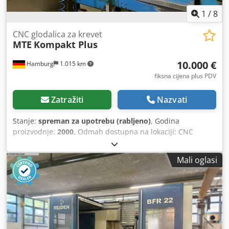
1
/
8
CNC glodalica za krevet
MTE
Kompakt Plus
10.000 €
Hamburg
1.015 km
fiksna cijena plus PDV
Zatražiti
Nazvati
Stanje:
spreman za upotrebu (rabljeno)
, Godina
proizvodnje:
2000
, Odmah dostupna na lokaciji: CNC
glodalica MTE Tip: Kompakt Plus Godina proizvodnje: 2000
Dkjdpfx Ajzrbw Eskkor Heidenhain TNC 410 Radna
Mali oglasi
površina: 2200 x 750 mm Hodovi osi X/Y/Z: 2000/800/800
mm Nosivost radne površine: 4 tone Držač alata: SK 50
Hidraulično stezanje glodala Brzine vretena: 40 – 2500
o/min Snaga vretena: 15 kW Ukupna potrebna snaga: 30
kW Sustav za hlađenje Težina: 12 tona Cijena: 10.000 eura
+ PDV, na lokaciji.