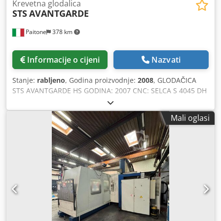
Krevetna glodalica
STS
AVANTGARDE
Paitone
378 km
Informacije o cijeni
Nazvati
Stanje:
rabljeno
, Godina proizvodnje:
2008
, GLODAČICA
STS AVANTGARDE HS GODINA: 2007 CNC: SELCA S 4045 DH
POMACI: Dsdpfxozdtl Es Akkokr X: 3.000 mm Y: 1.500 mm Z:
2.000 mm DIMENZIJE STOLA: 1.500 mm x 1.500 mm MAKS.
Mali oglasi
DOPUŠTENA NOSIVOST: 8.000 KG. AUTOMATSKA
DVOSTRUKA ROTACIJSKA GLAVA: A 2,5° - B 2,5° ISO: 50
4000 o/min 37 KW MAGAZIN ALATA: NASUMIČAN 32
POZICIJA VISOKI TLAK: 20 BAR DODACI: PROMJENA
RASPONA S 2 BRZINE TRANSPORTER ZA STRUGOVINE
STROJ VIDLJIV U RADU KOMPLETAN SA SVOM
DOKUMENTACIJOM