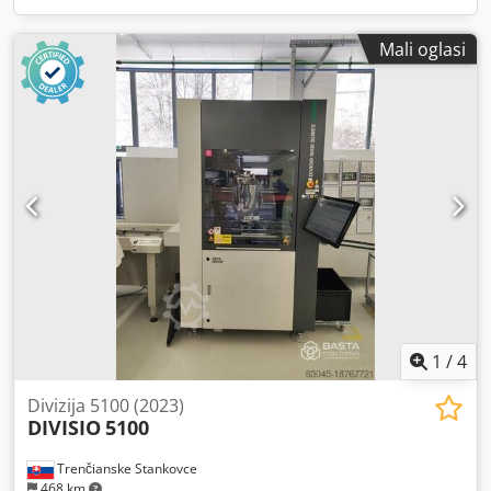
Mali oglasi
1
/
4
Divizija 5100 (2023)
DIVISIO
5100
Trenčianske Stankovce
468 km