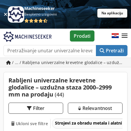
Machineseeker
Na aplikaciju
Besplatno u trgovini
Prodati
Pretraži
/ ... / Rabljena univerzalne krevetne glodalice – uzdužna 
Rabljeni univerzalne krevetne
glodalice – uzdužna staza 2000–2999
mm na prodaju
(44)
Filter
Relevantnost
Strojevi za obradu metala i alatni str
Ukloni sve filtre