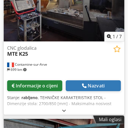
1
/
7
CNC glodalica
MTE
K25
Contamine-sur-Arve
699 km
Informacije o cijeni
Nazvati
Stanje:
rabljeno
, TEHNIČKE KARAKTERISTIKE STOL -
Dimenzije stola: 2700/850 [mm] - Maksimalna nosivost
stola: 6000 [kg] - Hod po osima X/Y/Z: 2500/1000/1100 [mm]
- Brza brzina (X/Y/Z): 15 [mm/min] GLAVA ZA FREZANJE
Mali oglasi
Ručna glava VRETENO ZA FREZANJE - Prihvat alata: ISO50 *
Broj okretaja vretena: 3000 [okr/min] * Snaga pogona