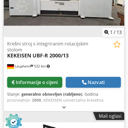
1
/
13
Krešni stroj s integriranim rotacijskim
stolom
KEKEISEN
UBF-R 2000/13
Laupheim
532 km
Informacije o cijeni
Nazvati
Stanje:
generalno obnovljen (rabljeno)
, Godina
proizvodnje:
2000
, KEKEISEN univerzalna krevetna
glodalica UBF-R 2000/13, Stroj br. F42460; Godina
proizvodnje 2000 dobro očuvan, u vrlo dobrom stanju,
Mali oglasi
mehanički remontovan 2023 Dodjrm Sigspfx Akkokr 2-osna
univerzalna glava automatski podesiva, sa zaključavanjem