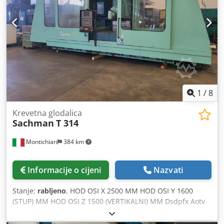
GLAVA S INDEKSIRANJEM, OSA A 2,5°, OSA B 3° GODINA
2008
1
/
8
Krevetna glodalica
Sachman
T 314
Montichiari
384 km
Informacije o cijeni
Nazvati
Stanje:
rabljeno
, HOD OSI X 2500 MM HOD OSI Y 1600
(STUP) MM HOD OSI Z 1500 (VERTIKALNI) MM Dsdpfx Aotv
H Ayokkekr RADNA POVRŠINA 2700 X 1100 MM
MAKSIMALNA NOSIVOST STOLA 10000 KG MAKSIMALNA