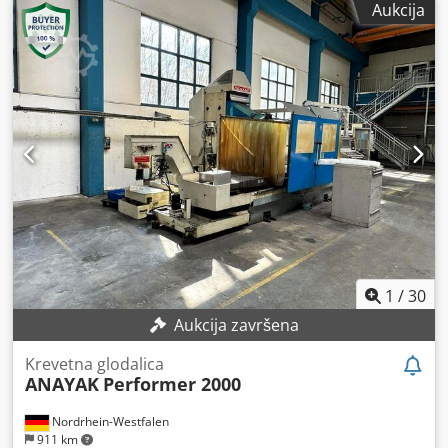
Aukcija
BRZINA VRETENA 6000 RPM SNAGA VRETENA 28 KW
PRIHVAT VRETENA ISO 50 DIN 69871 CNC HEIDENHAIN TNC
426 MJENJAČ ALATA SA 20 MJESTA AUTOMATSKA GLAVA S
DVOSTRUKIM ROTACIJOM 2,5°x3° UNUTARNJE I VANJSKO
HLAĐENJE VRETENA
1
/
30
Aukcija završena
Krevetna glodalica
ANAYAK
Performer 2000
Nordrhein-Westfalen
911 km