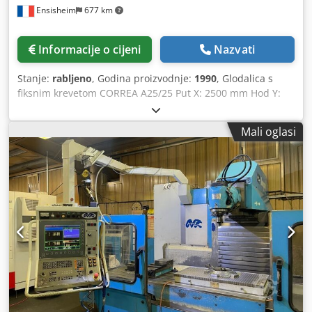
Ensisheim
677 km
Informacije o cijeni
Nazvati
Stanje:
rabljeno
, Godina proizvodnje:
1990
, Glodalica s
fiksnim krevetom CORREA A25/25 Put X: 2500 mm Hod Y:
1200 mm Hod Z: 1000 mm Dsdpfx Aszmx R Eekkskr CNC
HEIDENHAIN TNC 355 Vreteno: SA 50 Motor vretena: 30 CV
Mali oglasi
Brzina vretena: od 2 do 3000 RPM Veličina stola: 3000 x
1000 mm Godina izgradnje: 1990 Maksimalno prihvatljivo
opterećenje na stolu: 7 T Ručna zakretna glava Napon: 380
V Dimenzije (D x Š x V): 5000 x 3000 x 3000 mm Težina: 16,5
T