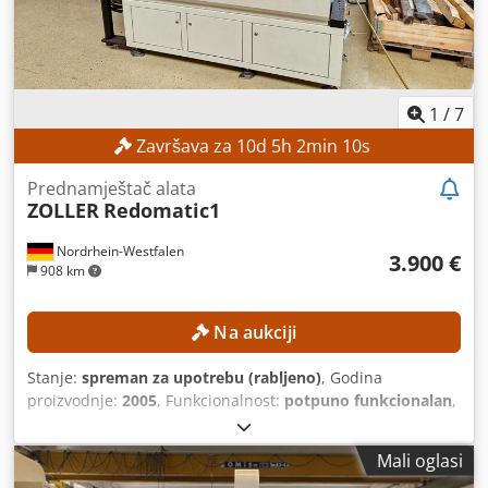
1
/
7
Završava za
10
d
5
h
2
min
8
s
Prednamještač alata
ZOLLER
Redomatic1
Nordrhein-Westfalen
3.900 €
908 km
Na aukciji
Stanje:
spreman za upotrebu (rabljeno)
, Godina
proizvodnje:
2005
, Funkcionalnost:
potpuno funkcionalan
,
mjerna zona os X:
300 mm
, mjerni raspon Y-osi:
250 mm
,
mjerna zona Z-os:
600 mm
, ukupna masa:
700 kg
,
Mali oglasi
Kombinirani uređaj za podešavanje, skupljanje i mjerenje