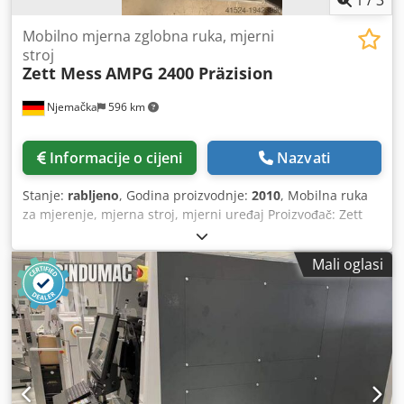
1
/
3
Mobilno mjerna zglobna ruka, mjerni
stroj
Zett Mess
AMPG 2400 Präzision
Njemačka
596 km
Informacije o cijeni
Nazvati
Stanje:
rabljeno
, Godina proizvodnje:
2010
, Mobilna ruka
za mjerenje, mjerna stroj, mjerni uređaj Proizvođač: Zett
Mess Tip: AMPG 2400, preciznost Dcodpfx Agjwu E D Roxsk
Godina proizvodnje: 2010 – nije korišteno Promjer
Mali oglasi
mjerenja: 2.400 mm 22726