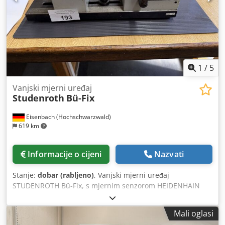
1
/
5
Vanjski mjerni uređaj
Studenroth
Bü-Fix
Eisenbach (Hochschwarzwald)
619 km
Informacije o cijeni
Nazvati
Stanje:
dobar (rabljeno)
, Vanjski mjerni uređaj
STUDENROTH Bü-Fix, s mjernim senzorom HEIDENHAIN
MT25B, uključujući digitalni zaslon HEIDENHAIN.
Dcodpoztdbisfx Agxsk
Mali oglasi