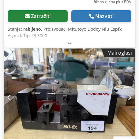
fiksna cijena plus PDV
Zatražiti
Nazvati
Stanje:
rabljeno
, Proizvođač: Mitutoyo Dodoy Nlu Espfx
Agxeck Tip: PJ 3000
Mali oglasi