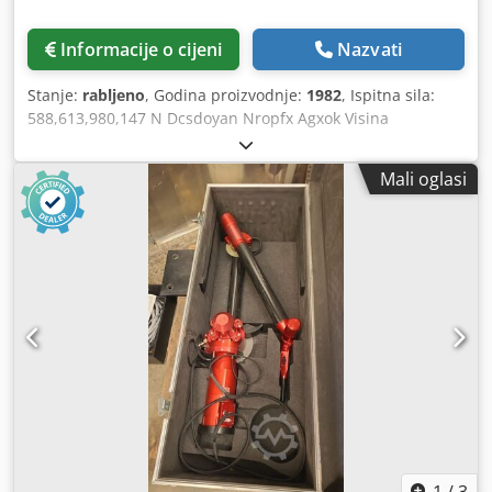
Informacije o cijeni
Nazvati
Stanje:
rabljeno
, Godina proizvodnje:
1982
, Ispitna sila:
588,613,980,147 N Dcsdoyan Nropfx Agxok Visina
ispitivanja: 250 mm Isten: 150 mm Masa stroja: približno
100 kg Potrebni prostor: približno 460 x 210 x 840 mm
Mali oglasi
Vrsta djelovanja sile: opterećenje opružnom silom Predsila:
98 kN Isten: 150 mm Visina ispitivanja: 250 mm Ispitna sila:
588 N, 613 N, 980 N, 1471 N, 2450 N Napon: 220 V Vrsta
struje: 50 Hz Dodatna oprema i specijalna oprema: - Nosač
s dijamantnim stošcem, 120 stupnjeva - Referentna ploča
za tvrdoću HRC - Nosač s kuglicom od tvrdog metala,
promjer 2,5 mm - Referentna ploča za tvrdoću HR 2,5/187,5
- Ispitni stol, promjer 190 mm - Priključni ispitni stol za
maksimalni promjer 85 mm - Zaštitna navlaka - Stolni dio
stroja s ladicom Potrebna površina: 460 x 210 x 840 mm
Masa: približno 100 kg