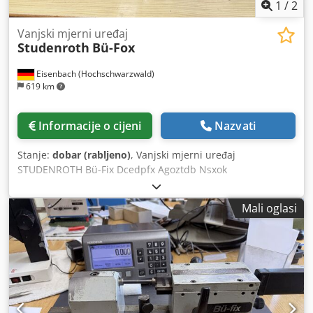
1
/
2
Vanjski mjerni uređaj
Studenroth
Bü-Fox
Eisenbach (Hochschwarzwald)
619 km
Informacije o cijeni
Nazvati
Stanje:
dobar (rabljeno)
, Vanjski mjerni uređaj
STUDENROTH Bü-Fix Dcedpfx Agoztdb Nsxok
Mali oglasi