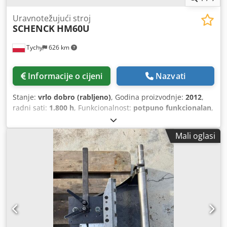
Uravnotežujući stroj
SCHENCK
HM60U
Tychy
626 km
Informacije o cijeni
Nazvati
Stanje:
vrlo dobro (rabljeno)
, Godina proizvodnje:
2012
,
radni sati:
1.800 h
, Funkcionalnost:
potpuno funkcionalan
,
masa obratka (maks.):
20.000 kg
, ukupna širina:
3.000 mm
,
ukupna duljina:
9.000 mm
, ukupna visina:
3.000 mm
, vrsta
Mali oglasi
ulazne struje:
Izravna struja
, SCHENCK, HM60U,
maksimalni promjer 3000 mm, maksimalna masa rotora
20.000 kg, nova mjerenja jedinica CAB920 SmartTouch
(2025), SCHENCK, zaštitni ograda uključena, CE oznaka,
kalibracijski certifikat veljača 2026, pogon 75 kW s
mjenjačem za visoke brzine, 3 smjene, par valjkastih
ležajeva za promjer vratila 50 - 200 mm, par valjkastih
ležajeva za promjer vratila 200 - 400 mm, sustav
podmazivanja za kolica s valjcima Dedpeylin Hjfx Agxeck