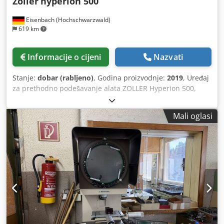
Zoller
hyperion 500
Eisenbach (Hochschwarzwald)
619 km
Informacije o cijeni
Nazvati
Stanje:
dobar (rabljeno)
, Godina proizvodnje:
2019
, Uređaj
za prethodno podešavanje alata ZOLLER Hyperion 500,
serijski broj H500UF3-00133, godina proizvodnje 2019.
Dsdpfxjztc Nrs Agxock
Mali oglasi