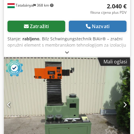
2.040 €
Tatabánya
368 km
fiksna cijena plus PDV
Zatražiti
Nazvati
Stanje:
rabljeno
, Bilz Schwingungstechnik BiAir® – zračni
opružni element s membranskom tehnologijom za izolaciju
vibracija i automatski sustav za niveliranje, rabljena
strojna oprema. Proizvođač: Bilz Schwingungstechnik
Mali oglasi
GmbH (proizvedeno u Njemačkoj) Model: BiAir® 3-ED
Sustav: kućište od lijevanog aluminija s zračnim opružnim
elementom i membranskom tehnologijom s automatskim
sustavom za niveliranje, uključujući pneumatsku
upravljačku jedinicu i priključne zračne cijevi. Radni tlak:
maks. 6 bara Dcjdpszmyqaofx Agxok Glavne značajke:
Faktor prigušenja do 15 % Izvrsna izolacija vibracija u
vertikalnom i horizontalnom smjeru Nema prijenosa buke
koja se prenosi kroz konstrukciju Automatsko pneumatsko
niveliranje za optimalnu stabilnost stroja Maksimalni
ukupni kapacitet opterećenja: 4 × 4.900 kg = 19,6 tona
Sposobnost podupiranja i automatskog niveliranja