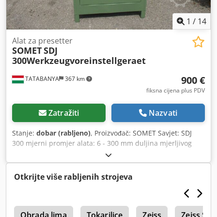
opterećenja do 19,6 tona, uz učinkovitu izolaciju vibracija.
Ukupne dimenzije: Širina: 470 mm Dubina: 350 mm Visina:
1
/
14
350 mm
Alat za presetter
SOMET
SDJ
300Werkzeugvoreinstellgeraet
900 €
TATABANYA
367 km
fiksna cijena plus PDV
Zatražiti
Nazvati
Stanje:
dobar (rabljeno)
, Proizvođač: SOMET Savjet: SDJ
300 mjerni promjer alata: 6 - 300 mm duljina mjerljivog
alata: 40 - 500 mm Točnost: 0,002 mm 1x zamjena za
zamjenu ISO 40 1x utičnica za zamjenu ISO 45 1x zamjena
za zamjenu ISO 50 1x upotrebljava se ispitni ogrtač ISO 50!
Otkrijte više rabljenih strojeva
Dimenzije: 1250 x 600 x 1870 mm Dedpfxed N S Ube Agxjck
i
Obrada lima
Tokarilice
Zeiss
Zeiss Sc