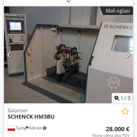
(maks.):
5 kg
, ukupna širina:
360 mm
, ukupna duljina:
700
mm
, Univerzalni dinamički balanser za rotore od 10g - 5kg
Mali oglasi
Dcjdpfx Aouh Svpegxjk
1
/
3
Balanser
SCHENCK
HM3BU
28.000 €
Tychy
626 km
fiksna cijena plus PDV