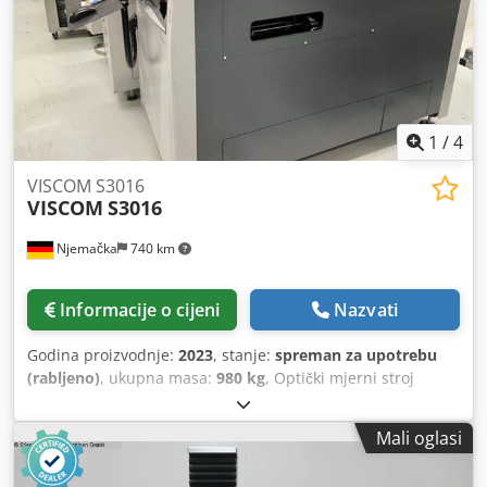
1
/
4
VISCOM S3016
VISCOM
S3016
Njemačka
740 km
Informacije o cijeni
Nazvati
Godina proizvodnje:
2023
, stanje:
spreman za upotrebu
(rabljeno)
, ukupna masa:
980 kg
, Optički mjerni stroj
proizveden 2023. godine. Ovaj VISCOM S3016 ima
maksimalni kapacitet dimenzija PCB-a do 430 mm x 610
Mali oglasi
mm i uključuje neprekidno napajanje. Opremljen je s 4
ortogonalne kamere i nudi mogućnosti inspekcije visoke