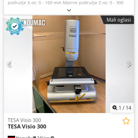
područje X-os: 0 - 160 mm Mjerne područje Z-os: 0 - 300
mm Prihvat: SK 40 / BT 40 Rezolucija: 0,001 mm
Temperatura okoline: 0 - 45 °C Potrebni prostor: cca 0,60 x
Mali oglasi
0,50 x 0,85 m Dsdpfxezrzqfj Agxjck Težina: cca 60 kg Uređaj
za prednamještanje alata PWB - Tool Master 10 - uključuje
mjernu elektroniku TC100
1
/
14
TESA Visio 300
TESA
Visio 300
Njemačka
740 km