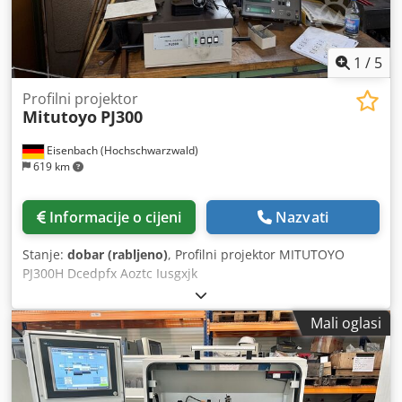
1
/
5
Profilni projektor
Mitutoyo
PJ300
Eisenbach (Hochschwarzwald)
619 km
Informacije o cijeni
Nazvati
Stanje:
dobar (rabljeno)
, Profilni projektor MITUTOYO
PJ300H Dcedpfx Aoztc Iusgxjk
Mali oglasi