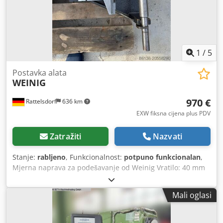
1
/
5
Postavka alata
WEINIG
970 €
Rattelsdorf
636 km
EXW fiksna cijena plus PDV
Zatražiti
Nazvati
Stanje:
rabljeno
, Funkcionalnost:
potpuno funkcionalan
,
Mjerna naprava za podešavanje od Weinig Vratilo: 40 mm
Kružni radijus alata: 80 - 300 mm Dcedpfjxxprwjx Agxok
Dužina stezanja: 310 mm
Mali oglasi