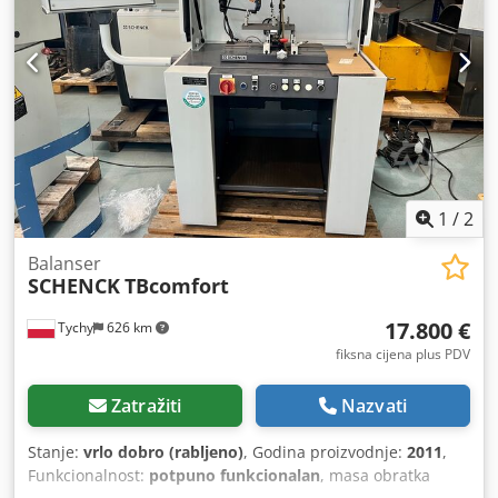
1
/
2
Balanser
SCHENCK
TBcomfort
17.800 €
Tychy
626 km
fiksna cijena plus PDV
Zatražiti
Nazvati
Stanje:
vrlo dobro (rabljeno)
, Godina proizvodnje:
2011
,
Funkcionalnost:
potpuno funkcionalan
, masa obratka