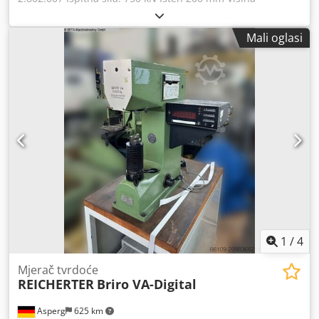
ispitivanja: 14 mm Upravljački sustav: Stiefelmayer Masa
stroja: približno 620 kg Potrebni prostor: približno 360 x
Mali oglasi
840 x 1250 mm Izvedba: A, veličina 1 Ispitna sila: 750 kN
Vrsta sile: opterećenje opružnom silom, kN Prethodna sila:
maks. 300 kN Isten: 200 mm Visina ispitivanja: 14 mm
Napon: 380/220 V Dcodpfeyan Smex Agxsk Vrsta struje: 50
Hz Dodatna oprema i posebni uređaji: - Elektronika za
mjerenje tvrdoće Brinell-Vickers, tip 2.802.007 - Zaštita od
odbljeska za uređaj s matiranim zaslonom Potrebna
površina: 360 x 840 x 1250 mm Masa: približno 620 kg
1
/
4
Mjerač tvrdoće
REICHERTER
Briro VA-Digital
Asperg
625 km