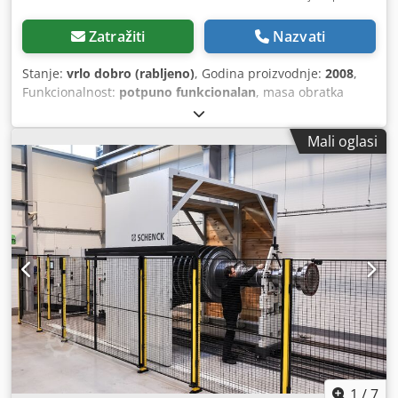
Zatražiti
Nazvati
Stanje:
vrlo dobro (rabljeno)
, Godina proizvodnje:
2008
,
Funkcionalnost:
potpuno funkcionalan
, masa obratka
(maks.):
300 kg
, ukupna širina:
1.260 mm
, ukupna duljina:
1.500 mm
, Univerzalni dinamički balanser za rotore od 3 -
Mali oglasi
300 kg. Mjerni sustav CAB803, poklopac klase C, oznaka CE
Dodpfxsu Nmppo Agxsck
1
/
7