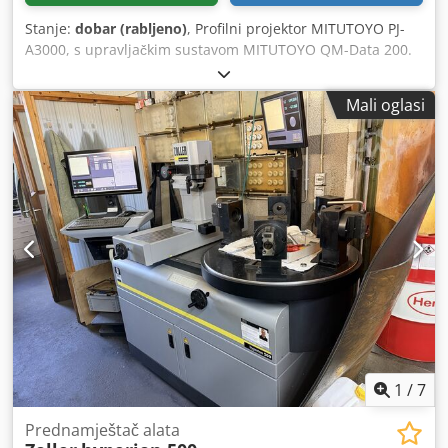
Stanje:
dobar (rabljeno)
, Profilni projektor MITUTOYO PJ-
A3000, s upravljačkim sustavom MITUTOYO QM-Data 200.
Dcodpfxeztdals Agxjk
Mali oglasi
1
/
7
Prednamještač alata