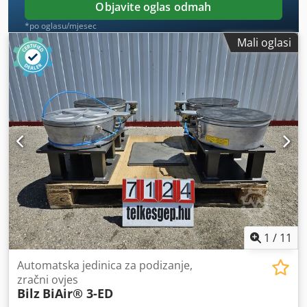
Objavite oglas odmah
*po oglasu/mjesec
Mali oglasi
1
/
11
Automatska jedinica za podizanje,
zračni ovjes
Bilz
BiAir® 3-ED