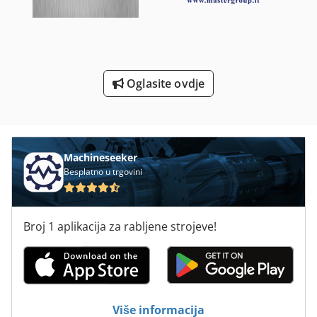
Strojevi Za Pvc Stolariju
Strojevi Za Savijanje Cijevi
Strojevi Za Tisak
Oglasite ovdje
Strojevi Za Čišćenje
Za Brušenje
Machineseeker
Besplatno u trgovini
Broj 1 aplikacija za rabljene strojeve!
Više informacija