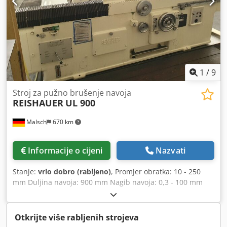
1
/
9
Stroj za pužno brušenje navoja
REISHAUER
UL 900
Malsch
670 km
Informacije o cijeni
Nazvati
Stanje:
vrlo dobro (rabljeno)
, Promjer obratka: 10 - 250
mm Duljina navoja: 900 mm Nagib navoja: 0,3 - 100 mm
Brzine vretena: 72 / 1700 - 2540 okr/min Konusni podbrus:
0,03 - 8 mm Maksimalna duljina stezanja: 1190 mm Modul
maks.: 10 Brzine obratka: 0,4 - 160 okr/min Ukupna snaga:
Otkrijte više rabljenih strojeva
13 kW Djdpfx Aeyb S Rioi Njkr Težina stroja cca 7,4 t