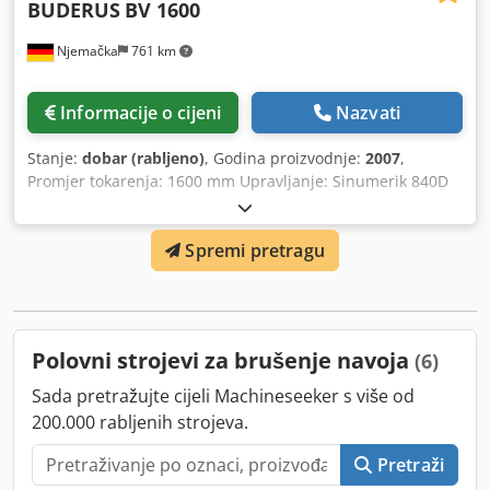
BUDERUS
BV 1600
Njemačka
761 km
Informacije o cijeni
Nazvati
Stanje:
dobar (rabljeno)
, Godina proizvodnje:
2007
,
Promjer tokarenja: 1600 mm Upravljanje: Sinumerik 840D
Promjer obratka: 1400 mm Dkjdpfx Aijwzmqrs Nor Promjer
bušenja: 100–500 mm Težina stroja: cca 35 t Potreban
Spremi pretragu
prostor: cca 5,60x3,20x4,00 m
Polovni strojevi za brušenje navoja
(6)
Sada pretražujte cijeli Machineseeker s više od
200.000 rabljenih strojeva.
Pretraži