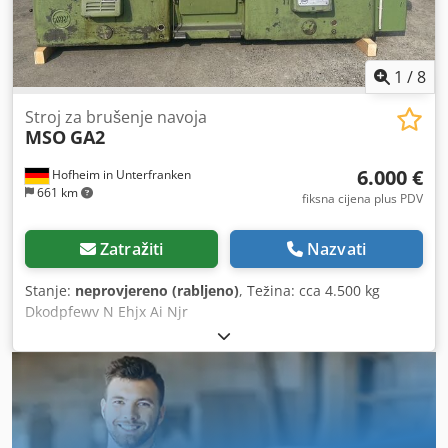
prekidači, itd. Ne postoji uređaj za rashladno sredstvo, ali
veza sa središnjim rashladnim sredstvom opskrba s
kontrolom ventila I s odvojenim hladnjakom rashladne
1
/
8
tekućine i zasebnim stojećim odsisom prašine jedinica.
Stroj za brušenje navoja
MSO
GA2
6.000 €
Hofheim in Unterfranken
661 km
fiksna cijena plus PDV
Zatražiti
Nazvati
Stanje:
neprovjereno (rabljeno)
, Težina: cca 4.500 kg
Dkodpfewv N Ehjx Ai Njr