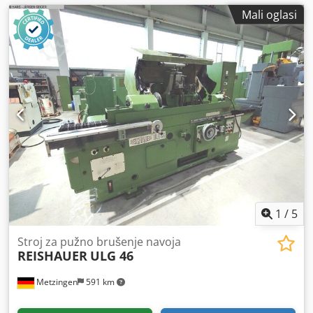
Mali oglasi
1
/
5
Stroj za pužno brušenje navoja
REISHAUER
ULG 46
Metzingen
591 km