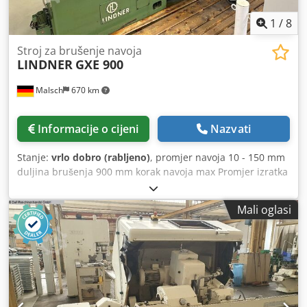
1
/
8
Stroj za brušenje navoja
LINDNER
GXE 900
Malsch
670 km
Informacije o cijeni
Nazvati
Stanje:
vrlo dobro (rabljeno)
, promjer navoja 10 - 150 mm
duljina brušenja 900 mm korak navoja max Promjer izratka
max 260 / 340 mm duljina navoja max 50 mm središnji
razmak 1200 mm središnja visina 1100 mm Dkjdpfx Aoyb S
Mali oglasi
N Ssi Ner promjer brusne ploče 275 - 400 mm širina
brusne ploče 14/20/30/40/50 Okretna glava za mljevenje,
strana 4 desno / 1 lijevo ° hod brusne ploče max Obodna
brzina max 35 m/s ukupna potrebna snaga 14 kW Težina
stroja cca 5,8 t Potreban prostor cca 5,0 x 2,0 x 2,1 m