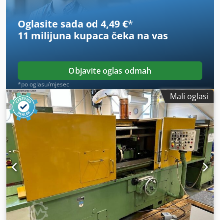
Oglasite sada od 4,49 €
*
11 milijuna kupaca
čeka na vas
Objavite oglas odmah
*po oglasu/mjesec
Mali oglasi