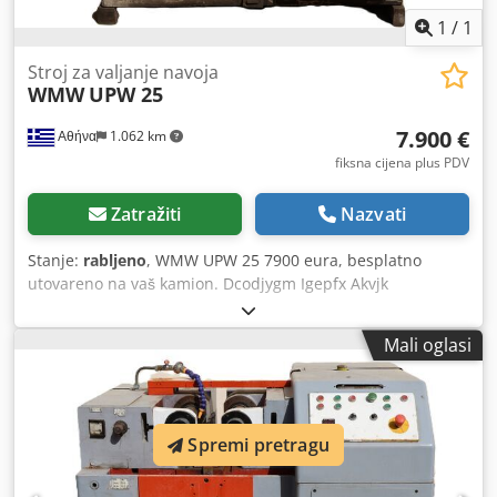
1
/
1
Stroj za valjanje navoja
WMW
UPW 25
7.900 €
Αθήνα
1.062 km
fiksna cijena plus PDV
Zatražiti
Nazvati
Stanje:
rabljeno
, WMW UPW 25 7900 eura, besplatno
utovareno na vaš kamion. Dcodjygm Igepfx Akvjk
Mali oglasi
Spremi pretragu