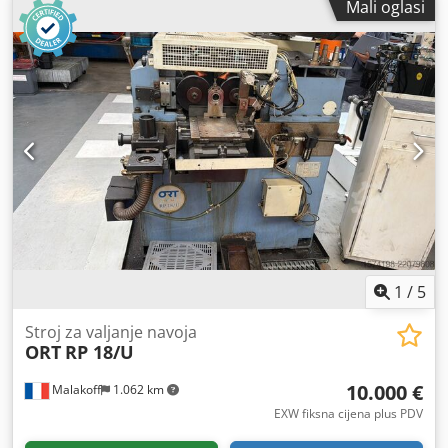
Mali oglasi
Dcovek
1
/
5
Stroj za valjanje navoja
ORT
RP 18/U
10.000 €
Malakoff
1.062 km
EXW fiksna cijena plus PDV