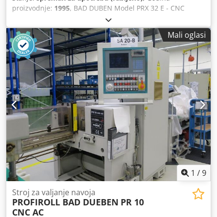
proizvodnje:
1995
, BAD DUBEN Model PRX 32 E - CNC
Korišten - u izvrsnom stanju Bad Duben: cilindrični navojni
valjak s 2 matrice Dsdpfxsv Imqye Akvjck Marka: BAD
Mali oglasi
DUBEN Model: PRX 32 E - CNC Tip: Strojevi za narezivanje
navoja, Valjci za navoje, Cilindrična matrica Stanje:
Korišteno, dobro stanje Serijski broj: 17 Godina: 1995
Maksimalni pritisak kotrljanja: 16 T Promjer obratka: 6 - 24
mm. Duljina navoja: 200 mm. Promjer valjka: 195 mm.
Maksimalni nagib: 3 mm. Raspon brzina valjaka: 40-315
Promjer: 210 mm. Težina: 4.500 kg. Vidljivo u H.B.R. srl -
Calolziocorte (LC) - Italija
1
/
9
Stroj za valjanje navoja
PROFIROLL BAD DUEBEN
PR 10
CNC AC