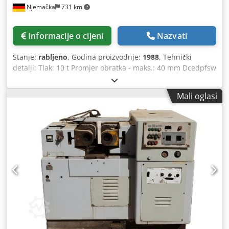
Njemačka
731 km
Informacije o cijeni
Nazvati
Stanje:
rabljeno
, Godina proizvodnje:
1988
, Tehnički
detalji: Tlak: 10 t Promjer obratka - maks.: 40 mm Dcedpfsw
D Aq Tsx Akvek Dužina navoja: 70-80 mm Promjer obratka
min/maks: 3 / 40 mm Broj okretaja: 47-94 o/min Brzina
Mali oglasi
pomaka: 0,5 - 6 mm/s Radni hod: maks. 7 mm Ukupna
potrebna snaga: 4,68 kW Težina stroja cca: 1,4 t Dimenzije
stroja: 1,4 x 1,4 x 1,7 D Š V m Dimenzije hidraulike: 0,8 x 1,2
m Hidraulički pogon ručni i automatski ciklus podesiva
brzina valjka maks. promjer navoja 40 mm, min. promjer
navoja 3 mm korak do 3,5 mm, maks. korak 1,75 mm širina
valjka min. 80 mm, maks. 120 mm Brzina vretena 47-94
Promjer valjkastog vretena 40 razni valjci kao dodatna
oprema