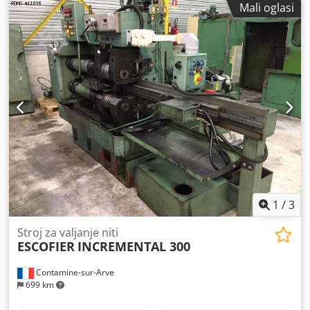
Mali oglasi
Akvjck -Tip: RK 12-20 -Navojne rolne: M24 x 1,5 -Dimenzije:
Ø 120 x 180 mm - Težina: 5,6 kg
1
/
3
Stroj za valjanje niti
ESCOFIER
INCREMENTAL 300
Contamine-sur-Arve
699 km