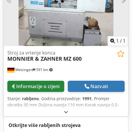
1
/
1
Stroj za vrtenje konca
MONNIER & ZAHNER
MZ 600
Metzingen
591 km
Informacije o cijeni
Nazvati
Stanje:
rabljeno
, Godina proizvodnje:
1991
, Promjer
obratka 30 mm Duljina navoja 110 mm Korak navoja 0,5-
2,75 mm/GG Ukupna potrebna snaga 4,5 kW Težina stroja
cca 1,7 t Potreban prostor cca M O N N I E R & ZAHNER
Švicarska Stroj za vrtloženje navoja s uređajem za
Otkrijte više rabljenih strojeva
umetanje obratka Tip MZ 600, izgrađen oko 1991., # 3591