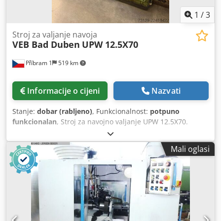
1
/
3
Stroj za valjanje navoja
VEB Bad Duben
UPW 12.5X70
Příbram 1
519 km
Informacije o cijeni
Nazvati
Stanje:
dobar (rabljeno)
, Funkcionalnost:
potpuno
funkcionalan
, Stroj za navojno valjanje UPW 12.5X70.
Dedpfx Aozpf U Aekveck
Mali oglasi