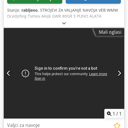
Stanje:
rabljeno
, STROJEVI ZA VALJANJE NAVOJA VEB WMW
Dcedpfeig Txmex Akvjk GWR 80GR S PUNO ALATA
Mali oglasi
1
/
1
Valjci za navoje