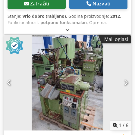
Zatražiti
Nazvati
Stanje:
vrlo dobro (rabljeno)
, Godina proizvodnje:
2012
,
Funkcionalnost:
potpuno funkcionalan
, Oprema:
dokumentacija / priručnik
, Stroj za namatanje mreža ORT
Italia CE certifikat Tip RP 18/U Godina proizvodnje 2012.
Mali oglasi
CNC upravljačka ploča Siemens SIMATIC OP17 Referenca:
F24 Dedpfx Ajzb Imaokvock 10.000 €, uključujući prijevoz
1
/
6