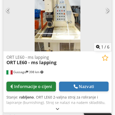
otpornijih od onih dobivenih tokarenjem, zahvaljujući većoj
hladnoj deformaciji materijala. Broj valjaka: 3.
1
/
6
ORT LE60 - ms lapping
ORT
LE60 - ms lapping
Gussago
398 km
Informacije o cijeni
Nazvati
Stanje:
rabljeno
, ORT LE60 2-valjna stroj za roliranje i
lapiranje (burnishing). Stroj se nalazi na našem skladištu,
pod naponom. Moguće je probno pokretanje. Možemo
pružiti know-how. Mimu alatni strojevi. Dcsdpfx Akszbx