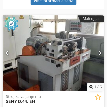
Više informacija sada
Mali oglasi
1
/
6
Stroj za valjanje niti
SENY
D.44. EH