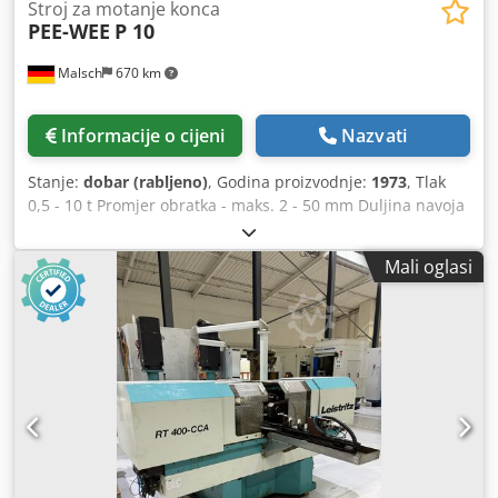
Stroj za motanje konca
PEE-WEE
P 10
Malsch
670 km
Informacije o cijeni
Nazvati
Stanje:
dobar (rabljeno)
, Godina proizvodnje:
1973
, Tlak
0,5 - 10 t Promjer obratka - maks. 2 - 50 mm Duljina navoja
2000 mm Nagib u mm 3 mm Promjer prihvata valjčne
vretena 54 mm Promjer alata 145 mm Brzina vrtnje valjčne
Mali oglasi
vretena 41 - 129 o/min Hod 0 - 8 mm Ukupna potrebna
snaga 4,5 kW Težina stroja cca 1,3 t Dimenzije cca 1,3 x 1,2
x 1,2 m Dcsdpfx Aszd Hhaskvok Uključuje uređaj za utovar.