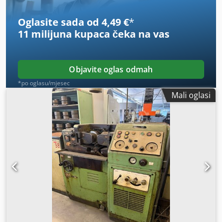
i zamorne čvrstoće).
Oglasite sada od 4,49 €
*
11 milijuna kupaca
čeka na vas
Objavite oglas odmah
*po oglasu/mjesec
Mali oglasi