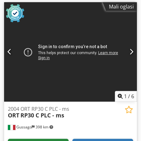
Mali oglasi
1
/
6
2004 ORT RP30 C PLC - ms
ORT
RP30 C PLC - ms
Gussago
398 km