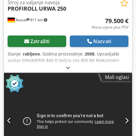
Stroj za valjanje navoja
PROFIROLL
URWA 250
79.500 €
Kassel
811 km
fiksna cijena plus PDV
Zatražiti
Nazvati
Stanje:
rabljeno
, Godina proizvodnje:
2008
, Upravljački
sustav SINUMERIK 840 D Valjna sila 800 kN Maksimalni
promjer obratka: 250 mm Širina obratka 80 mm Promjer
vretena 110 mm Brzina vretena 100-700 o/min Snaga
Mali oglasi
pogona 110 kW Duljina 2600 mm Širina 2600 mm Visina
2600 mm Težina 12,5 t Promjer valjka: 45-100 mm Opseg
isporuke: Centralno podmazivanje Podešavanje brzine u
više stupnjeva Proporcionalni mjerni sustav Linearna
vodilica za valjak Nadzor protoka za valjak Upravljanje
procesnim podacima Dcedpfx Aoztfwlekvsk Oprema za
valjanje Dodavač 130-190 mm / B 46-80 mm Magazin 130-
190 mm Mjerna glava Odvojena rashladna jedinica
Elektronička pomoć pri podešavanju Vizualizacija procesa