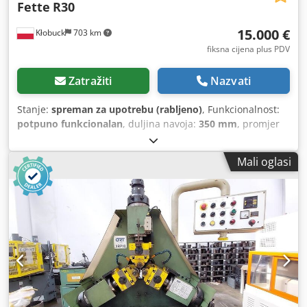
Fette
R30
15.000 €
Kłobuck
703 km
fiksna cijena plus PDV
Zatražiti
Nazvati
Stanje:
spreman za upotrebu (rabljeno)
, Funkcionalnost:
potpuno funkcionalan
, duljina navoja:
350 mm
, promjer
obratka (maks.):
30 mm
, FETTE stroj za navijanje navoja,
tip: R30, bez glave Mogu se koristiti glave za navijanje
Mali oglasi
navoja od M6 do M30 – M42*. Raspon navijanja navoja
ovisi o korištenoj glavi. Maksimalna duljina navoja: 360 mm
Dcjdjzmpbuspfx Akvjk 6 brzina vretena: 500–4800 o/min
Hidraulična stezna glava Moguć automatski rad. Težina,
otprilike: 850 + 150 kg