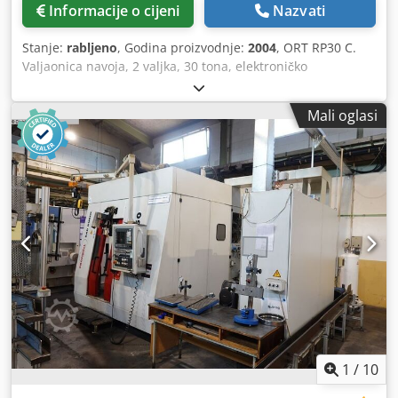
Informacije o cijeni
Nazvati
Stanje:
rabljeno
, Godina proizvodnje:
2004
, ORT RP30 C.
Valjaonica navoja, 2 valjka, 30 tona, elektroničko
upravljanje brzinom i položajem. Bezkontaktni motori za
okretanje valjaka, mogućnost memoriranja parametara za
Mali oglasi
svaki komad. Stroj se nalazi na našem skladištu u Gussago
BS, moguća je probna vožnja pod naponom. Mimu alatni
strojevi. Valjanje/izrada navoja je mehanička obrada bez
odvajanja strugotine, koja se može izvoditi hladno ili vruće
s ciljem poboljšanja završne obrade površine (stoga
apatično ponašanje materijala). Dcodpfxoyzt T Tj Akvok
Kapacitet (tona): 30 Broj valjaka: 2 PLC: Da
1
/
10