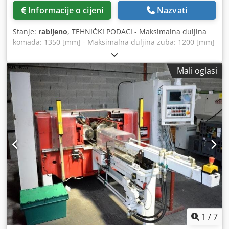
Informacije o cijeni
Nazvati
Stanje:
rabljeno
, TEHNIČKI PODACI - Maksimalna duljina
komada: 1350 [mm] - Maksimalna duljina zuba: 1200 [mm]
Dodpfjuhb Unsx Akvock - Maks. promjer zuba: 120 [mm] -
Snaga: 18,5 [kW] - Dimenzije stroja: 2840 x 1700 x 1420
Mali oglasi
[mm]
1
/
7