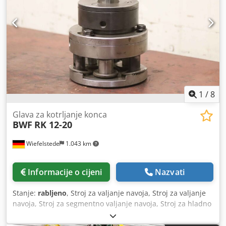
alat Ø69,85: 215 mm, alat Ø80: 210 mm Minimalni promjer
seta valjaka: alat Ø69,85: 176-178 mm, alat Ø80: 176 mm
Maksimalna sila valjanja: 40 t Prostor potreban: 3,4 m x 2,9
m x 2,2 m Težina: 4900 kg Pribor: - Sustav za filtriranje
rashladne tekućine - Drugi par vretena (1x za alate Ø69,85
mm, 1x za alate Ø80 mm)
1
/
8
Glava za kotrljanje konca
BWF
RK 12-20
Wiefelstede
1.043 km
Informacije o cijeni
Nazvati
Stanje:
rabljeno
, Stroj za valjanje navoja, Stroj za valjanje
navoja, Stroj za segmentno valjanje navoja, Stroj za hladno
oblikovanje, Glava za valjanje navoja, Glava za valjanje -
Proizvođač:BWF, glava za valjanje navoja Dodpfju Tyvhox