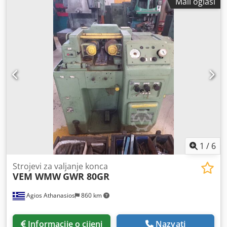
Mali oglasi
(2026) Stroj je pod naponom u našem skladištu u Gussago
BS. Moguć probni rad. Mimu alatni strojevi. Valjanje je
mehanički postupak bez uklanjanja strugotine, koji se
može provoditi hladno ili toplo, a svrha je poboljšanje
površinske obrade (čime se poboljšava otpornost na
zamor). Snaga (tona): 30 Broj valjaka: 2
1
/
6
Strojevi za valjanje konca
VEM WMW
GWR 80GR
Agios Athanasios
860 km
Informacije o cijeni
Nazvati