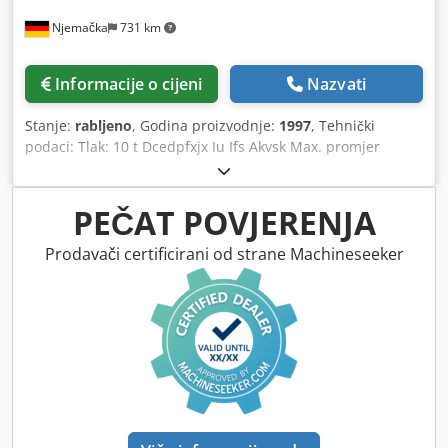
Njemačka
731 km
Informacije o cijeni
Nazvati
Stanje:
rabljeno
, Godina proizvodnje:
1997
, Tehnički
podaci: Tlak: 10 t Dcedpfxjx Iu Ifs Akvsk Max. promjer
obratka: 50 mm Duljina navoja: 100 mm Najveći valjani
korak: 3 mm Valjačka sila: 100 kN Min./maks. promjer
obratka: 117/175 mm Broj okretaja: 0 - 150 o/min Težina
PEČAT POVJERENJA
stroja cca: 2550 t Dimenzije stroja: 1,25 x 1,38 x 2,15 m
Prodavači certificirani od strane Machineseeker