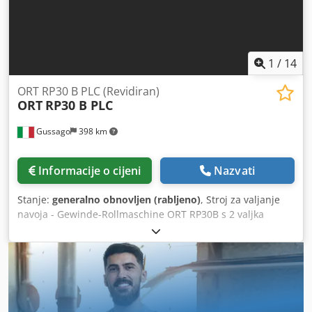
Prstenasti graničnik i uređaj za okretanje za preokretanje
valjanog dijela Nabavna cijena u 2008. godini iznosila je
500.000,00 eura neto. Naša cijena uključuje prikazanu
opremu.
1
/
14
ORT RP30 B PLC (Revidiran)
ORT
RP30 B PLC
Gussago
398 km
Informacije o cijeni
Nazvati
Stanje:
generalno obnovljen (rabljeno)
, Stroj za valjanje
navoja - Gewinde-Rollmaschine ORT RP30B s 2 valjka
Dcodjy Racgopfx Akvsk U preinaci – novi Siemens PLC
Pogledajte video Stroj se nalazi u našem skladištu u
Gussago BS, pod naponom Moguć probni rad Mimu
Werkzeugmaschinen Valjanje je mehanički proces bez
odvajanja strugotine, koji se može provoditi hladno ili
toplo, a svrha mu je poboljšanje kvalitete površine (te time