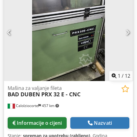
1
/
12
Mašina za valjanje fileta
BAD DUBEN
PRX 32 E - CNC
Calolziocorte
457 km
Informacije o cijeni
Nazvati
Stanje:
spreman za upotrebu (rabljeno)
, Godina