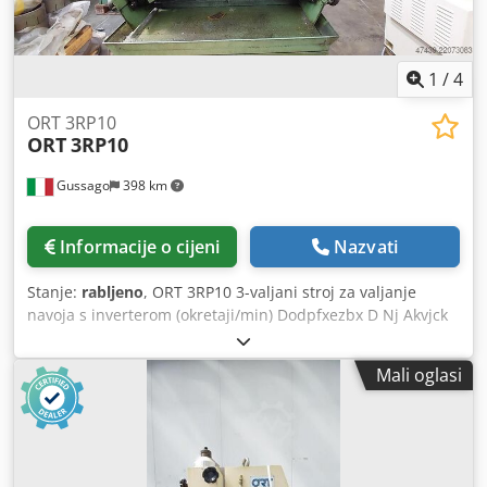
1
/
4
ORT 3RP10
ORT
3RP10
Gussago
398 km
Informacije o cijeni
Nazvati
Stanje:
rabljeno
, ORT 3RP10 3-valjani stroj za valjanje
navoja s inverterom (okretaji/min) Dodpfxezbx D Nj Akvjck
Valjci za navojanje čahura za skele, zateznih šipki za
regale. Elektronička obnova / nadogradnja moguća. Stroj je
Mali oglasi
u našem skladištu u Gussagu BS, pod naponom, moguć
probni rad. Mimu alatni strojevi Italija. Valjanje navoja je
mehanički postupak bez odvajanja strugotina, može se
provoditi hladno ili toplo. Cilj je poboljšanje površinske
obrade (odnosno otpornosti na zamor) ili izrada navojâ