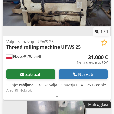
1
/
1
Valjci za navoje UPWS 25
Thread rolling machine
UPWS 25
31.000 €
Kłobuck
703 km
fiksna cijena plus PDV
Zatražiti
Nazvati
Stanje:
rabljeno
, Stroj za valjanje navoja UPWS 25 Dcedpfx
Ajzd Rf Nokvok
Mali oglasi