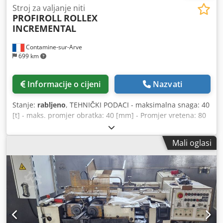
Stroj za valjanje niti
PROFIROLL
ROLLEX
INCREMENTAL
Contamine-sur-Arve
699 km
Informacije o cijeni
Nazvati
Stanje:
rabljeno
, TEHNIČKI PODACI - maksimalna snaga: 40
[t] - maks. promjer obratka: 40 [mm] - Promjer vretena: 80
[mm] - Duljina vretena: 120 [mm] - maks. promjer alata:
250 [mm] - Veličina: 2400 x 2100 x 2200 [mm] - Težina:
Mali oglasi
7100 [kg] PRIBOR Dcodpfxouhb Uho Akvsk - CNC
upravljanje (Siemensova baza) - Uređaj za protuvrh -
Spremnik rashladne tekućine s pumpom - 2 kotača za
bušenje 80, promjer: 260 [mm]