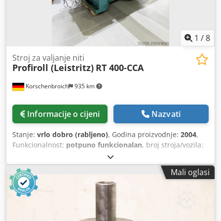
1
/
8
Stroj za valjanje niti
Profiroll (Leistritz)
RT 400-CCA
Korschenbroich
935 km
Informacije o cijeni
Nazvati
Stanje:
vrlo dobro (rabljeno)
, Godina proizvodnje:
2004
,
Funkcionalnost:
potpuno funkcionalan
, broj stroja/vozila:
1028
, Stroj za valjanje navoja LEISTRITZ RT 400-CCA Godina
proizvodnje: 2004 / Retrofit upravljačkog sustava 2019
Mali oglasi
Priključni napon: 3x400 V Djdpfxsxytmhe Akvsck
Frekvencija: 50 Hz Nazivna snaga: 65 kW Predosigurač: 125
A Radni tlak: zrak: 6 bar, ulje: 270 bar Upravljački napon:
24 VDC Maksimalna duljina osovine: 275 mm Minimalna
duljina osovine: 125 mm Maksimalni promjer seta valjaka: