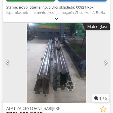
Stanje:
novo
, Stanje: novo Broj skladišta: 00821 Rok
isporuke: odmah, međuprodaja moguća Chsdozda A Espfx
Aiqoa Cijena: 1.210 € Na skladištu: 1 kom Duljina: 805 mm
88°, R=0,6 mm, H=115 mm, podijeljeno na lijevi kutni dio
Mali oglasi
100/370/10/15/20/40/50/100/100 mm, desni kutni dio, od
alatnog čelika 42CrMo4, induktivno kaljen na 54-60 HRc,
brušeno
1
/
5
ALAT ZA CESTOVNE BARIJERE