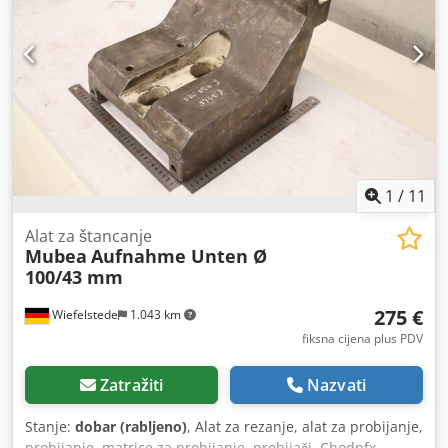
1
/
11
Alat za štancanje
Mubea
Aufnahme Unten Ø
100/43 mm
275 €
Wiefelstede
1.043 km
fiksna cijena plus PDV
Zatražiti
Nazvati
Stanje:
dobar (rabljeno)
, Alat za rezanje, alat za probijanje,
probijanje, matrice za probijanje, probijači, Chodpfx