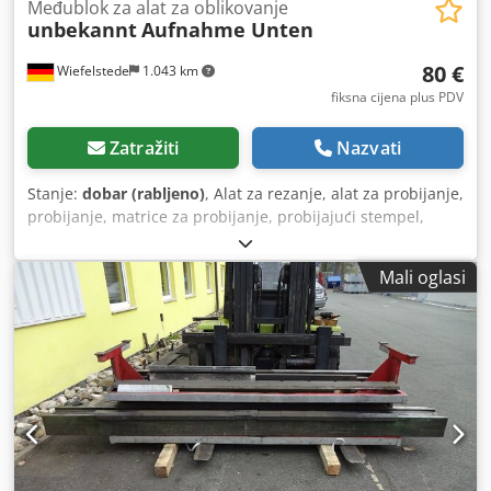
Međublok za alat za oblikovanje
unbekannt
Aufnahme Unten
80 €
Wiefelstede
1.043 km
fiksna cijena plus PDV
Zatražiti
Nazvati
Stanje:
dobar (rabljeno)
, Alat za rezanje, alat za probijanje,
probijanje, matrice za probijanje, probijajući stempel,
nosač matrice -Alat za probijanje: nosač matrice -Promjer
otvora: Ø 73 mm / promjer prihvatne rupe: Ø 90 mm /
Mali oglasi
razmak između rupa: 90/75 mm, M10 -Dimenzije:
pogledajte fotografije -Ukupne dimenzije: 200/100/V120
mm -Težina: 6,8 kg Codpfezm Samsx Aiqsha