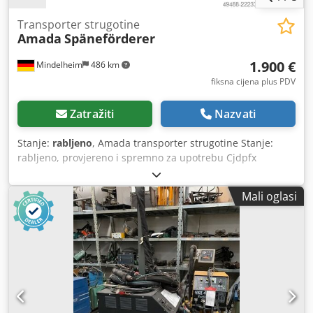
Transporter strugotine
Amada
Späneförderer
1.900 €
Mindelheim
486 km
fiksna cijena plus PDV
Zatražiti
Nazvati
Stanje:
rabljeno
, Amada transporter strugotine Stanje:
rabljeno, provjereno i spremno za upotrebu Cjdpfx
Aozhuuceiqeha Tehnički podaci Transporter s grebenskom
trakom Širina umetanja: 720 mm Duljina umetanja: 1850
Mali oglasi
mm Visina umetanja: 390 mm Visina izbacivanja: 450 mm
Dimenzije: 3200 x 1000 x 1000 mm Težina: cca 470 kg