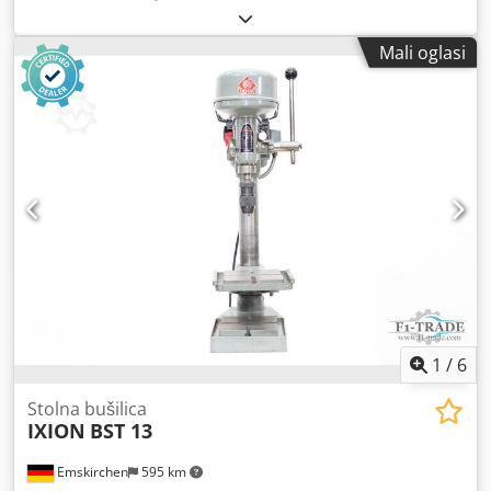
ravne čelične oštrice za škare za profilnu čeličnu traku i
škare s polugom, oštrice za rezanje limova -Proizvođač:
Mali oglasi
Peddinghaus, 3 rezača za škare za profilnu čeličnu traku
210/16 210 Super 16, nisu korišteni -Kat. br.: 44085 510 00,
dužina reza: 260 mm -Razmak rupa: 140 mm / 2x M20,
pogledajte fotografije -Isporučuje se/cijena: kompletno -
Dimenzije: 280/18/H70 mm Chjdpfx Aiszr Eb Usqea -Težina:
2,6 kg/kom.
1
/
6
Stolna bušilica
IXION
BST 13
Emskirchen
595 km