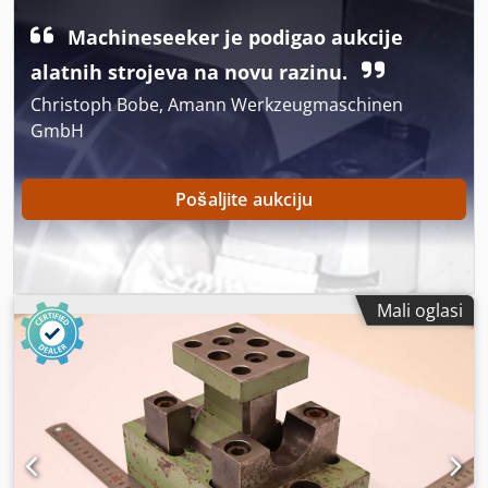
mm, 1 kom x 100 mm, 1 kom x 60 mm. Ukupna dužina seta:
Machineseeker je podigao aukcije
1.665 m Cijena po metru: 278 € Ukupna cijena seta: 463 €
Sažetak paketa alata: Ukupna dužina:
alatnih strojeva na novu razinu.
Christoph Bobe, Amann Werkzeugmaschinen
GmbH
Pošaljite aukciju
Mali oglasi