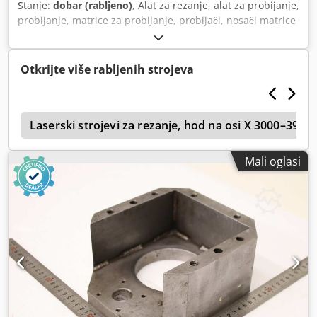
Stanje:
dobar (rabljeno)
, Alat za rezanje, alat za probijanje,
probijanje, matrice za probijanje, probijači, nosači matrice
-Alat za probijanje: alat za izrezivanje -Tip: veličina 1 1/4"
Chjdjzr Hb Aspfx Aiqoa -Dimenzije: vidi slike -Vanjske
dimenzije: 270/180/V235 mm -Težina: 25,4 kg
Otkrijte više rabljenih strojeva
i
Laserski strojevi za rezanje, hod na osi X 3000–399
Mali oglasi