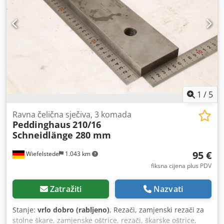
1
/
5
Ravna čelična sječiva, 3 komada
Peddinghaus
210/16
Schneidlänge 280 mm
95 €
Wiefelstede
1.043 km
fiksna cijena plus PDV
Zatražiti
Nazvati
Stanje:
vrlo dobro (rabljeno)
, Rezači, zamjenski rezači za
stolne škare, zamjenske oštrice, rezači, škarske oštrice,