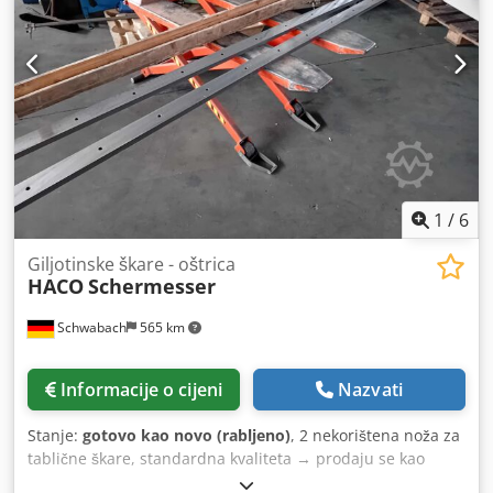
1
/
6
Giljotinske škare - oštrica
HACO
Schermesser
Schwabach
565 km
Informacije o cijeni
Nazvati
Stanje:
gotovo kao novo (rabljeno)
, 2 nekorištena noža za
tablične škare, standardna kvaliteta → prodaju se kao
rabljena. Duljina = 3150 mm Cjdpfx Ajzhuvyoiqjha Širina 1