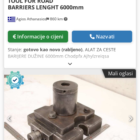
TOOL FOR ROAD
BARRIERS
LENGHT 6000mm
Agios Athanasios
860 km
Informacije o cijeni
Nazvati
Stanje:
gotovo kao novo (rabljeno)
, ALAT ZA CESTE
BARIJERE DUŽINE 6000mm Chodpfx Ajhylzreiqsa
Mali oglasi