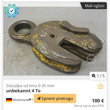
Bio priključen na L20 CO2 laser. Chjdpfjzdiwmjx Aiqja
Mali oglasi
1
/
5
Stezaljka od lima 0-35 mm
unbekannt
4 To
Spremi pretragu
100 €
Wiefelstede
1.042 km
fiksna cijena plus PDV