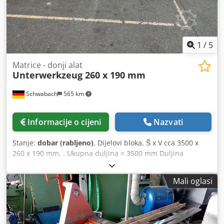
1
/
5
Matrice - donji alat
Unterwerkzeug 260 x 190 mm
Schwabach
565 km
Informacije o cijeni
Nazvati
Stanje:
dobar (rabljeno)
, Dijelovi bloka, Š x V cca 3500 x
260 x 190 mm, . Ukupna duljina = 3500 mm Duljina
reduktora = 2600 mm Chsdpfjzh D Dyox Aiqja . V-utor, bez
reduktora, širina otvora cca 100 mm V-utor, s reduktorima,
Mali oglasi
širina otvora cca 150 mm, H = 220 mm . .