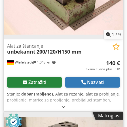
1
/
9
Alat za štancanje
unbekannt
200/120/H150 mm
140 €
Wiefelstede
1.043 km
fiksna cijena plus PDV
Zatražiti
Nazvati
Stanje:
dobar (rabljeno)
, Alat za rezanje, alat za probijanje,
probijanje, matrice za probijanje, probijajući stamben,
držač matrice -Alat za probijanje: alat za izrezivanje
Chodpfx Aszr Hcaoiqja -Tip: nažalost, bez oznake tipa -
Mali oglasi
Dimenzije: pogledajte fotografije -Dimenzije: 200/120/V150
mm -Težina: 13 kg