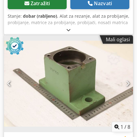
Zatražiti
Nazvati
Stanje:
dobar (rabljeno)
, Alat za rezanje, alat za probijanje,
probijanje, matrice za probijanje, probijači, nosači matrica
Cjdezm Satopfx Aiqjha -Alat za probijanje: nosač matrice -
Promjer prihvatnog otvora: 35 mm -Dimenzije: pogledajte
Mali oglasi
fotografije -Ukupne dimenzije: 235/105/V130 mm -Težina:
11,1 kg
1
/
8