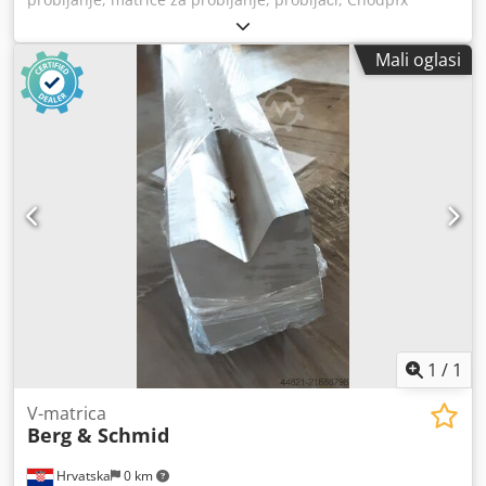
Aiszniqroqja -alat za probijanje: za držanje matrice -držač:
Ø 100/43 mm -dimenzije: pogledajte fotografije -vanjske
Mali oglasi
dimenzije: 345/280/V245 mm -težina: 55,9 kg
1
/
1
V-matrica
Berg & Schmid
Hrvatska
0 km