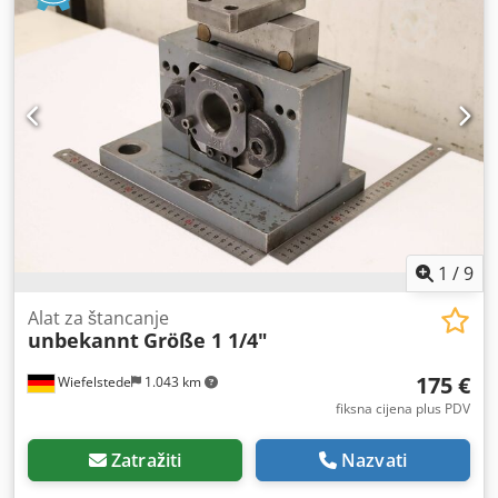
1
/
9
Alat za štancanje
unbekannt
Größe 1 1/4"
175 €
Wiefelstede
1.043 km
fiksna cijena plus PDV
Zatražiti
Nazvati