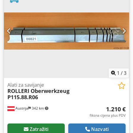
1
/
3
Alati za savijanje
ROLLERI
Oberwerkzeug
P115.88.R06
1.210 €
Austrija
342 km
fiksna cijena plus PDV
Zatražiti
Nazvati