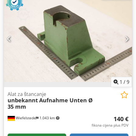
1
/
9
Alat za štancanje
unbekannt
Aufnahme Unten Ø
35 mm
140 €
Wiefelstede
1.043 km
fiksna cijena plus PDV