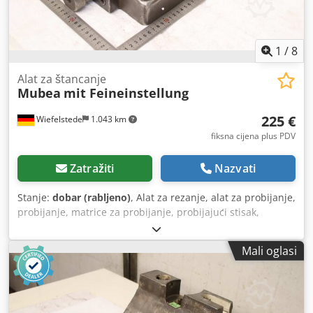
1
/
8
Alat za štancanje
Mubea
mit Feineinstellung
225 €
Wiefelstede
1.043 km
fiksna cijena plus PDV
Zatražiti
Nazvati
Stanje:
dobar (rabljeno)
, Alat za rezanje, alat za probijanje,
probijanje, matrice za probijanje, probijajući stisak,
Cedpsznu Ayjfx Aiqsha -alat za probijanje: nosač matrice s
finim podešavanjem -promjer rupe: Ø 25 mm -dimenzije:
Mali oglasi
vidi fotografije -vanjske dimenzije: 300/250/V210 mm -
težina: 32,1 kg