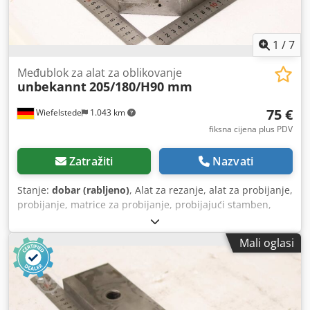
1
/
7
Međublok za alat za oblikovanje
unbekannt
205/180/H90 mm
75 €
Wiefelstede
1.043 km
fiksna cijena plus PDV
Zatražiti
Nazvati
Stanje:
dobar (rabljeno)
, Alat za rezanje, alat za probijanje,
probijanje, matrice za probijanje, probijajući stamben,
nosač matrice Chodozr Hbcspfx Aiqoa -Alat za probijanje:
međublok -Promjer otvora: Ø 100 mm / Ø 25 mm -
Mali oglasi
Dimenzije: pogledajte fotografije -Vanjske dimenzije:
205/180/V90 mm -Težina: 8,2 kg