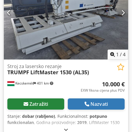
1
/
4
Stroj za lasersko rezanje
TRUMPF
LiftMaster 1530 (AL35)
10.000 €
Kecskemét
401 km
EXW fiksna cijena plus PDV
Zatražiti
Nazvati
Stanje:
dobar (rabljeno)
, Funkcionalnost:
potpuno
funkcionalan
, Godina proizvodnje:
2019
, LiftMaster 1530
uređaj za utovar i istovar, prodaje se zbog neiskorištenosti.