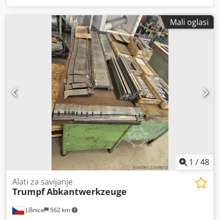
Mali oglasi
1
/
48
Alati za savijanje
Trumpf
Abkantwerkzeuge
Líšnice
562 km