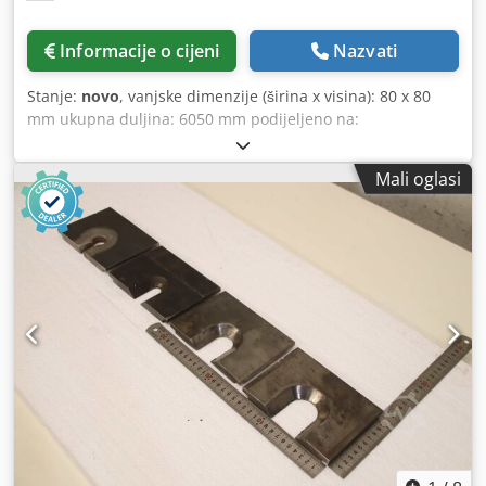
Informacije o cijeni
Nazvati
Stanje:
novo
, vanjske dimenzije (širina x visina): 80 x 80
mm ukupna duljina: 6050 mm podijeljeno na:
2x25/30/35/40/45/50/3x100/11x500 mm dozvoljeno
opterećenje: 200 t/m Chedpfxey N S Irs Aiqja Materijal:
Mali oglasi
42CrMo4, kaljen (plazma dubinsko nitriran: tvrdoća cca 700
HV, 58 - 63 HRC, 0,4 - 0,5 mm dubina), brušen