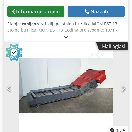
Informacije o cijeni
Nazvati
Stanje:
rabljeno
, vrlo lijepa stolna bušilica IXION BST 13
Stolna bušilica IXION BST 13 Godina proizvodnje: 1971 -
Serijski broj: 37919 Dimenzije: 220 x 400 x 820 mm Težina:
50 kg Online video-inspekcija putem WhatsAppa - MS
Mali oglasi
Zoom - Telegram Chsdpfxoxp H Dxe Aiqoa Na skladištu u
Emskirchen/Nürnberg – Odmah dostupno – Mogućnost
isprobavanja
1
/
5