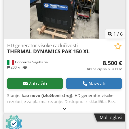
1
/
6
HD generator visoke razlučivosti
THERMAL DYNAMICS
PAK 150 XL
8.500 €
Concordia Sagittaria
200 km
fiksna cijena plus PDV
Zatražiti
Nazvati
Stanje:
kao novo (izložbeni stroj)
, HD generator visoke
rezolucije za plazma rezanje. Dostupno iz skladišta. Brza
isporuka dok traje zaliha. Prilika. Chsdpfx Aiog Tcufsqja
Mali oglasi