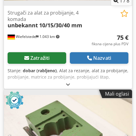
1
/
8
Strugači za alat za probijanje, 4
komada
unbekannt
10/15/30/40 mm
75 €
Wiefelstede
1.043 km
fiksna cijena plus PDV
Zatražiti
Nazvati
Stanje:
dobar (rabljeno)
, Alat za rezanje, alat za probijanje,
probijanje, matrice za probijanje, probijajući štap,
strugalica, ploča strugalice -Strugalica: ploča strugalice za
alat za probijanje, 4 komada -Veličina: 10/15/30/40 mm -
Mali oglasi
Dimenzije: pogledajte fotografije -Isporučuje se/cijena:
komplet -Dimenzije za transport: 150/110/V60 mm
Chodpjznafysfx Aiqsa -Težina: 6,1 kg