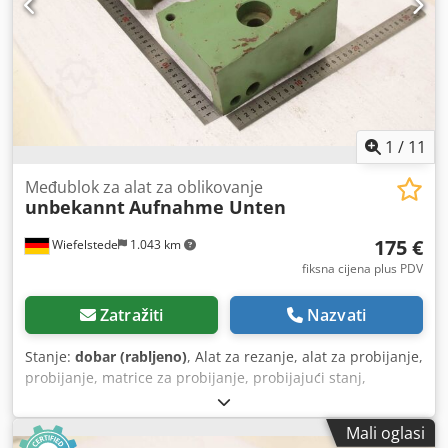
1
/
11
Međublok za alat za oblikovanje
unbekannt
Aufnahme Unten
175 €
Wiefelstede
1.043 km
fiksna cijena plus PDV
Zatražiti
Nazvati
Stanje:
dobar (rabljeno)
, Alat za rezanje, alat za probijanje,
probijanje, matrice za probijanje, probijajući stanj,
Chodpfx Ajzm Sd Sjiqoa -alat za probijanje: međublok -
dimenzije: pogledajte fotografije -veličina: 310/17/V110 mm
Mali oglasi
-težina: 22,6 kg