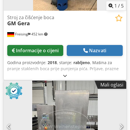
1
/
5
Stroj za čišćenje boca
GM Gera
Freising
452 km
Informacije o cijeni
Nazvati
Godina proizvodnje:
2018
, stanje:
rabljeno
, Mašina za
pranje staklenih boca prije punjenja pića. Prljave, prazne
boce se stavljaju u košare i prolaze kroz sustav otprilike 14
minuta. U donjem dijelu boce prvo prolaze kroz
Mali oglasi
pretretman s omekšavanjem, a zatim kroz lužnati kupelj,
nakon čega se u gornjem dijelu prskaju lužnom otopinom,
dvaput toplom vodom, hladnom vodom i na kraju čistom
vodom. Očišćene boce se isporučuju na transportni sustav
za boce, iznad ulaza za boce. Dcodpfx Akozizyzjkjk Mašina
(dodatna informacija): Mašina za pranje staklenih boca
Nominalna snaga: 33.000 boca/sat; mehanički raspon
regulacije: 13.200 - 36.000 boca/sat Broj nosača košara: 269