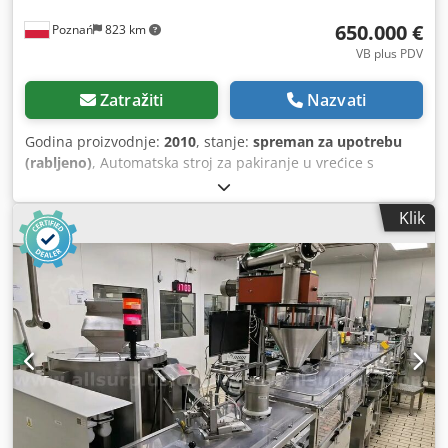
650.000 €
Poznań
823 km
VB plus PDV
Zatražiti
Nazvati
Godina proizvodnje:
2010
, stanje:
spreman za upotrebu
(rabljeno)
, Automatska stroj za pakiranje u vrećice s
duhanom. Dozirna vaga, stroj za pakiranje, uređaj za
nalijepljivanje akciznih oznaka. Stanje: kao nova. Sva
Klik
potrebna dokumentacija za stroj, svi dokumenti i katalozi.
Moguće je dogovoriti datum posjeta uz prethodnu
komunikaciju putem e-pošte ili telefona. Moguće je poslati
videozapis stroja u radnom stanju i kako je postavljen za
rad. Dcodozi Akbjpfx Akksk