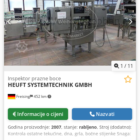
desno Upravljanje / Kontrola: prepravljeno na ručni pogon
/ PLC neispravan Materijal: inox / lakirani crni čelik Položaj:
samostojeći Osnovna konstrukcija: pravokutni taktirajući
paker na četiri stupa s nožicama s kupolastim završetkom
Oprema: zaštitna pleksiglas stijena, otvara se prema gore,
zaštitna ograda, ulazni i izlazni transporteri, oprema za
pakirnu glavu za boce od 0,5 l, 1,0 l i 1,5 l, upravljačka
ploča prepravljena na ručni rad Težina: 4200 kg Djdpfxox T
Atts Akkjck
1
/
11
Inspektor prazne boce
HEUFT SYSTEMTECHNIK GMBH
Freising
452 km
Informacije o cijeni
Nazvati
Godina proizvodnje:
2007
, stanje:
rabljeno
, Stroj (dodatno):
Kontrola ostatne tekućine, dna, grla, bočne stijenke Snaga: