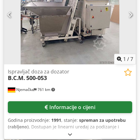
1715 mm Visina: 1730 mm Formati: boce do 0,75 l
Materijal: kućište od nehrđajućeg čelika Položaj:
samostojeći na kalotnim nogama Osnovna konstrukcija:
zatvoreni stroj sa zvučnom izolacijom Oprema: motor
pogona drobilice, upravljačka kutija, integrirana zvučno
izolirana kutija za posudu s krhotinama, jedinica za
usitnjavanje Težina: 1130 kg
1
/
7
Ispravljač doza za dozator
B.C.M.
500-053
Njemačka
761 km
Informacije o cijeni
Godina proizvodnje:
1991
, stanje:
spreman za upotrebu
(rabljeno)
, Dostupan je linearni uređaj za podizanje i
postavljanje spremnika, koji automatski razdvaja, postavlja
i usmjerava plastične spremnike. Raspon radne brzine: