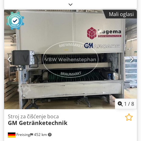
Stroj za raspakiranje boca ispod folije. Godina: 1986.
Akumulacijski stol Saint Gobain Automatsko unošenje
Mali oglasi
paketa Automatsko otvaranje paketa Automatski prijenos
boca Automatsko uklanjanje folije Djdpozg I Utjfx Akkjck
Automatsko izbacivanje folije Povijest, dokumentacija i
električne sheme dostupni.
1
/
8
Stroj za čišćenje boca
GM Getränketechnik
Freising
452 km