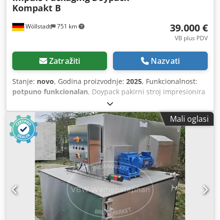
Kompakt B
39.000 €
Wöllstadt
751 km
VB plus PDV
Zatražiti
Nazvati
Stanje:
novo
, Godina proizvodnje:
2025
, Funkcionalnost:
potpuno funkcionalan
, Doypack pakirni stroj impresionira
svojom kompaktnošću s jednostaničnom strukturom i
vertikalnim smjerom punjenja, omogućujući učinkovit i
Mali oglasi
štedljiv proizvodni proces, posebno prilagođen
ograničenim proizvodnim prostorima. Zahvaljujući
promišljenom i prostorno štedljivom dizajnu, savršen je za
rad u uskim okruženjima. Ručno podesiva širina vrećice
osigurava visoku fleksibilnost za različite formate
pakiranja. Moderni HMI upravljački panel omogućuje
jednostavno i intuitivno upravljanje svim funkcijama.
Robusno kućište od nehrđajućeg čelika 304 jamči
dugovječnost, visoke higijenske standarde i pouzdane
performanse u svakodnevnom radu. Naša najsuvremenija