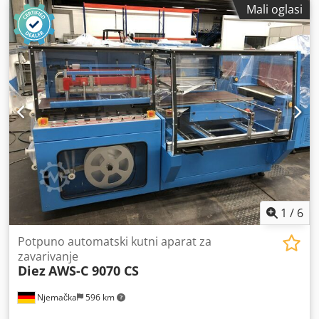
Mali oglasi
približno 80 spremnika u minuti, maksimalna zapremnina
spremnika: 1000 ml, raspon visine izlaza: 850 mm - 1050
mm, dimenzije stroja (X/Y/Z): približno 2600 mm / 1500 mm
/ 2300 mm, težina: približno 1200 kg. Plastični stožasti
zupčanik za podešavanje ima kvar. Moguća je inspekcija na
licu mjesta. Dsdpfsznx Iyjx Akkjck
1
/
6
Potpuno automatski kutni aparat za
zavarivanje
Diez
AWS-C 9070 CS
Njemačka
596 km