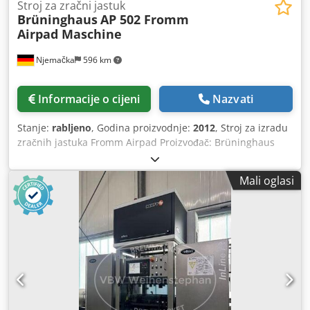
Stroj za zračni jastuk
Brüninghaus
AP 502 Fromm
Airpad Maschine
Njemačka
596 km
Informacije o cijeni
Nazvati
Stanje:
rabljeno
, Godina proizvodnje:
2012
, Stroj za izradu
zračnih jastuka Fromm Airpad Proizvođač: Brüninghaus
Tip: AP 502 Godina proizvodnje: otprilike 2012. Materijal
folije: PA/PE kompozitna folija ili Polietilenska folija (100 %
Mali oglasi
reciklabilna) Priključak za stlačen zrak: NW 10/4 - 8 bara;
maks. 82 Nl/min (tijekom proizvodnje jastuka): maks. 3,5
Nl/ciklus Izvedba: 25 – 49 ciklusa/min. (ovisno o vrsti folije i
veličini jastuka) Dcjdpfx Aswulylskksk Električni priključak:
230 VAC; 50/60 Hz; 16 A; 2,0 kVA Dimenzije: (D x Š x V) 1.600
x 767 x 1.292 mm Težina: 230 kg Dodatna oprema /
posebna oprema: • Pohranjeni programi za različite
veličine jastuka • Promjena programa vrši se pritiskom na
gumb • Duljina od 4 cm do 16 cm može se proizvoditi