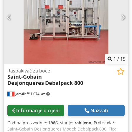
UV tunela tvrtke Coremain ATRV za dezinfekciju metalnih
poklopaca - 2 uređaja za vakuumske i zaštitne atmosferske
operacije limenki tvrtke Indosa VACU-MATIC 131/2 -
uređaja za pripremu i postavljanje plastičnih poklopaca
tvrtke Indosa SF 184 - uređaja za pakiranje u kartonske
kutije tvrtke Stork SL 25 - uređaja za etiketiranje limenki s
valjane folije tvrtke Inmeconsur 40-3105-H - uređaja za
etiketiranje tvrtke MarcoPack MCP-300T - uređaja za
podizanje kartonskih kutija tvrtke Stork
1
/
15
Raspakivač za boce
Saint-Gobain
Desjonqueres
Debalpack 800
Janville
1.074 km
Informacije o cijeni
Nazvati
Godina proizvodnje:
1986
, stanje:
rabljeno
, Proizvođač:
Saint-Gobain Desjonqueres Model: Debalpack 800. Tip: