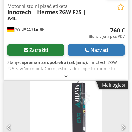
Motorni stolni pisač etiketa
Innotech | Hermes
ZGW F25 |
A4L
760 €
Wald
559 km
fiksna cijena plus PDV
Zatražiti
Nazvati
Stanje:
spreman za upotrebu (rabljeno)
, Innotech ZGW
F25 završno montažno mjesto, radno mjesto, radni stol
Hermes A4L pisač etiketa UV svjetlo Lupa sa svjetlom
Dcodpfjx Hwciex Akkok PC, monitor, tipkovnica Rado vas
Mali oglasi
pozivamo da dođete na razgledavanje. Po želji možemo za
Vas organizirati povoljnu špediciju! Dobit ćete uredan
račun. Za inozemne kupce možemo izdati i neto račun, uz
preduvjet valjanog PDV identifikacijskog broja. Pridržavamo
pravo prethodne prodaje. Posjetite našu trgovinu i
pogledajte i ostale naše ponude. Navedeni nazivi tvrtki i
robne marke vlasništvo su njihovih vlasnika i služe
isključivo za identifikaciju i opis proizvoda. Moguća su