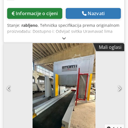
Informacije o cijeni
Nazvati
Stanje:
rabljeno
, Tehnička specifikacija prema originalnom
proizvođaču: Dostupno i: Odvijač svitka Uravnavač lima
Littell rezač Izlazna stanica za neispravan materijal
Stogovač A Dsdpfoyzbdmox Akkeck Stogovač B LTG okretač
Mali oglasi
paketa Tehnički podaci: Maks. duljina lima: 1200 mm Maks.
širina lima: 1020 mm Min. širina lima: 610 mm Raspon
debljine lima: 0,13 mm – 0,50 mm Maks. težina svitka: 13,5
tona Maks. težina palete u stogu: 2,5 tone Kapacitet
proizvodnje: do 100 - 120 metara u minuti.