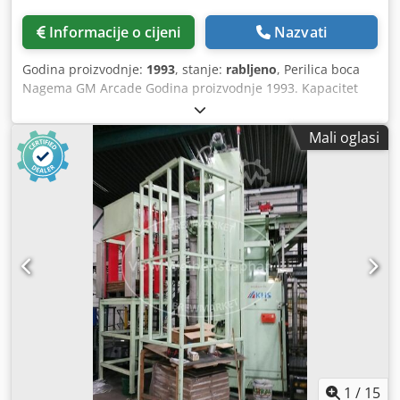
Informacije o cijeni
Nazvati
Godina proizvodnje:
1993
, stanje:
rabljeno
, Perilica boca
Nagema GM Arcade Godina proizvodnje 1993. Kapacitet
23.000 boca/h Stroj (dodatno): jednostrani stroj Kapacitet:
21000 boca/h Boce po redu: 16 boca po redu Snaga: 20 kW
Mali oglasi
Djdpfx Akovcqgzokjck struja: 43 A Duljina: 8,64 m Širina:
4,47 m Visina: 1,92 m Formati: boca 0,5 l NRW Oprema:
Grijanje na paru; odvođenje dima; umetnuti sita, tankovi za
taloženje lužine Periferija: S5 kontroler (HMI Lauer) Težina:
17900 kg
1
/
15