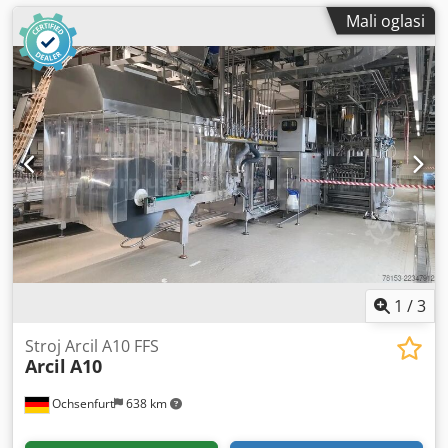
Mali oglasi
1
/
3
Stroj Arcil A10 FFS
Arcil
A10
Ochsenfurt
638 km