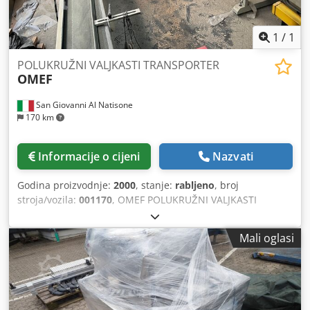
1
/
1
POLUKRUŽNI VALJKASTI TRANSPORTER
OMEF
San Giovanni Al Natisone
170 km
Informacije o cijeni
Nazvati
Godina proizvodnje:
2000
, stanje:
rabljeno
, broj
stroja/vozila:
001170
, OMEF POLUKRUŽNI VALJKASTI
TRANSPORTER - CE STANDARDI - KORIŠTEN - Matr. 001170
- 2000. godina Dsdjrnkmljpfx Akksck
Mali oglasi