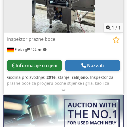
individualno, s definiranim stupnjem punjenja • Dostupno
je 10 programa za pohranu više parametara 22726
1
/
1
Inspektor prazne boce
Freising
452 km
Informacije o cijeni
Nazvati
Godina proizvodnje:
2016
, stanje:
rabljeno
, Inspektor za
prazne boce za provjeru bočne stijenke i grla, kao i za
provjeru prisutnosti ostataka lužine i metalnih stranih
tijela. Stroj (dodatna oprema): provjera staklenih boca prije
punjenja pića. Kapacitet linije za punjenje: 44.000
boca/sat, kapacitet punilice. Dedpfx Akezizzloksck
Dimenzije: 0,5 l NRW boce. Materijal: kućište od
nehrđajućeg čelika. Položaj: u stojećem kućištu, na
postolju. Oprema: transport boce, kućište, upravljačka