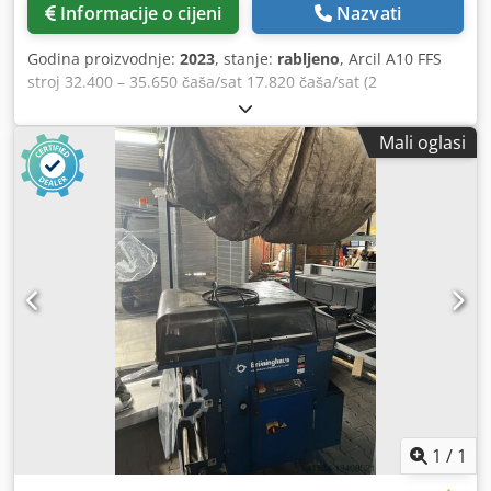
Informacije o cijeni
Nazvati
Godina proizvodnje:
2023
, stanje:
rabljeno
, Arcil A10 FFS
stroj 32.400 – 35.650 čaša/sat 17.820 čaša/sat (2
čaše/jedinica s mogućnošću podizanja) 4,1 t/sat Format
preše za 2 čaše/jedinica 60 g – 115 g količina punjenja 12
Mali oglasi
čaša/posuda za pojedinačne čaše 24 čaše/posuda za
dvoslojni proizvod Djdozmafkepfx Akkeck 16 čaša/posuda
za male posude 8 čaša/posuda za 2 čaše s mogućnošću
podizanja Asortiman proizvoda: Pudinzi s ili bez kreme,
mousse bez kreme. Stanje: Dobro. Dodatna lokacija: E3.
1
/
1