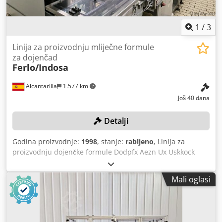
1
/
3
Linija za proizvodnju mliječne formule
za dojenčad
Ferlo/Indosa
Alcantarilla
1.577 km
Još 40 dana
Detalji
Godina proizvodnje:
1998
, stanje:
rabljeno
, Linija za
proizvodnju dojenčke formule Dodpfx Aezn Ux Uskkock
Kompletna linija, koja se sastoji od: - uređaja za skidanje
paleta s metalnih limenki tvrtke Ferlo - UV tunela za
Mali oglasi
dezinfekciju tvrtke Indosa FB150/2000 - uređaja za
pozicioniranje i umetanje žličica tvrtke Indosa ZV 162/500 -
uređaja za doziranje praha tvrtke Indosa MATIC F 200 -
dinamičke vaga za provjeru težine tvrtke Garvens VS 3 - 2