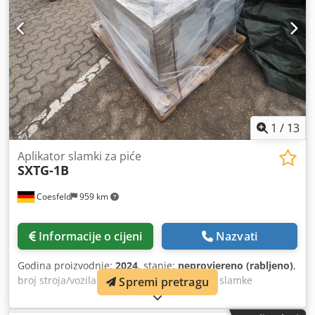
1
/
13
Aplikator slamki za piće
SXTG-1B
Coesfeld
959 km
Informacije o cijeni
Nazvati
Godina proizvodnje:
2024
, stanje:
neprovjereno (rabljeno)
,
broj stroja/vozila:
S-D12MM
, 1 aplikator za slamke
Spremi pretragu
Proizvođač: nepoznat (Kina) Tip: SXTG-1B, SN: S-D12MM,
god. proiz.: 2024, priključna snaga: 3,5 kW, LED zaslon,