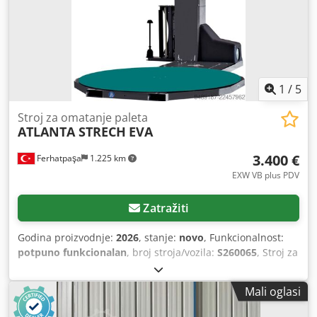
odstupanja od tehničkih podataka kao i pogreške u opisu
artikla – zadržavamo pravo na izmjene.
1
/
5
Stroj za omatanje paleta
ATLANTA STRECH
EVA
3.400 €
Ferhatpaşa
1.225 km
EXW VB plus PDV
Zatražiti
Godina proizvodnje:
2026
, stanje:
novo
, Funkcionalnost:
potpuno funkcionalan
, broj stroja/vozila:
S260065
, Stroj za
namatanje stretch filma EVA TEHNIČKE KARAKTERISTIKE
Okretni stol / baza / Ø 1.500 mm Maksimalne dimenzije
Mali oglasi
palete: 800 x 1.200 mm Maksimalni kapacitet opterećenja:
1.500 kg Visina namotavanja (uključujući paletu): 2.200 mm