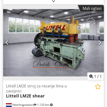
3,6 kW Napon: 400 V Frekvencija: 50/60 Hz Tlačni zrak: min.
6 – maks. 10 bar Duljina: 2,5 m Širina: 1 m Visina: 2,5 m
Mali oglasi
Formati: Longneck, Steini, Vichy boce 0,33 l / Longneck 0,5
l, NRW 0,5 l boce Dodpjxbpg Hjfx Akksck Smjer vožnje:
desno-lijevo Upravljanje / Kontrola: Heuft Oprema:
kontrola ostatne tekućine, dna, grla, bočne stijenke Težina:
1700 kg
1
/
1
Littell LM2E stroj za rezanje lima u
zavojnici
Littell
LM2E shear
Heerhugowaard
1.133 km