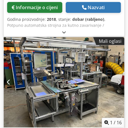
Informacije o cijeni
Nazvati
Godina proizvodnje:
2018
, stanje:
dobar (rabljeno)
,
Potpuno automatska strojna za kutno zavarivanje /
Potpuno automatska strojna za bočno zavarivanje
Proizvođač: Diez Tip: AWS-C 9070 CS Godina proizvodnje:
Mali oglasi
2018 Stroj za termo shrink foliju Proizvođač: Diez Tip: HTC
122-40D Godina proizvodnje: 2018 Stranica upravljača: S
lijeve strane, gledajući u smjeru kretanja Širina prolaza:
približno 600 mm Visina prolaza: približno 190 mm Duljina
zavara: približno 900 mm Radna visina / visina trake na
ulazu i izlazu: približno 860 mm + 100 mm Dodpfx Aketzcd
Sskeck Izvedba: Do 30 ciklusa u minuti (ovisno o veličini
paketa i brzini dovoda) Priključni napon: 230 V AC, 50 Hz, 1
faza + N + PE Potrošnja energije: 3,5 kW Nominalna struja:
10 A Isporučuje se s kabelom i Schuko utikačem 16 A
Priključak za komprimirani zrak: 6 bar Vanjske dimenzije:
Duljina: 2600 mm Širina: 2000 mm Visina: 1500 mm 22726
1
/
16