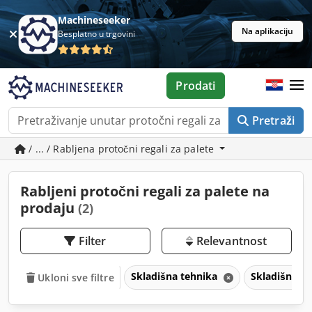
Machineseeker
Na aplikaciju
Besplatno u trgovini
Prodati
Pretraži
/ ... / Rabljena protočni regali za palete
Rabljeni protočni regali za palete na
prodaju
(2)
Filter
Relevantnost
Skladišna tehnika
Skladišni re
Ukloni sve filtre