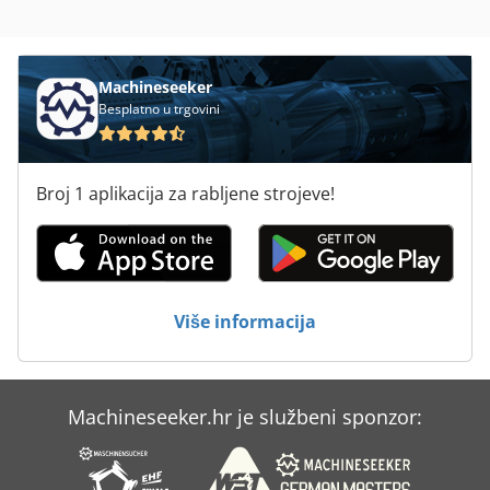
Regali Za Palete
Rešetka Privitak Euro Paleta
Machineseeker
Rub Ljepilo Za
Besplatno u trgovini
Strojevi I Alati Za Obradu Kamena
Broj 1 aplikacija za rabljene strojeve!
Strojevi Za Oblikovanje
Strojevi Za Pakiranje
Više informacija
Machineseeker.hr je službeni sponzor: