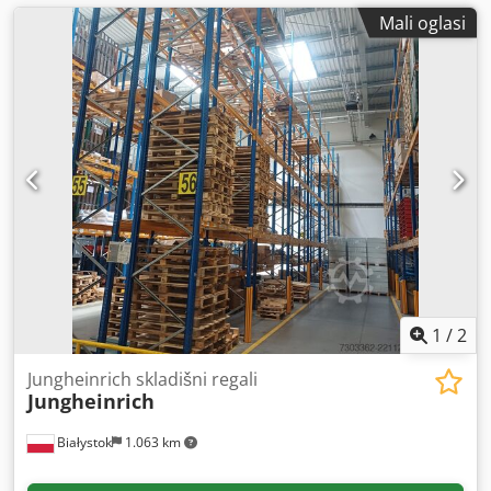
Mali oglasi
1
/
2
Jungheinrich skladišni regali
Jungheinrich
Białystok
1.063 km