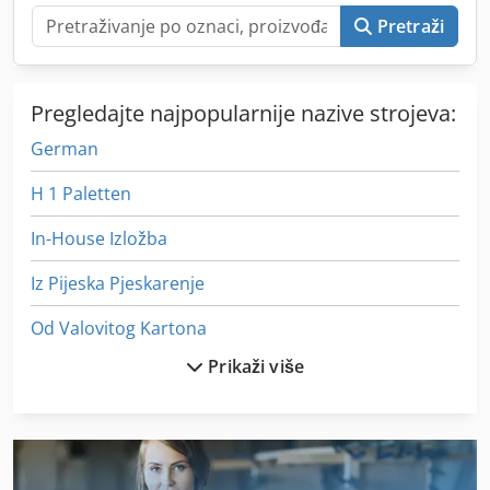
postrojenja.
Pretraži
Pregledajte najpopularnije nazive strojeva:
German
H 1 Paletten
In-House Izložba
Iz Pijeska Pjeskarenje
Od Valovitog Kartona
Prikaži više
Okvir Za
Paletnih Regala S
Palette 80 X 60