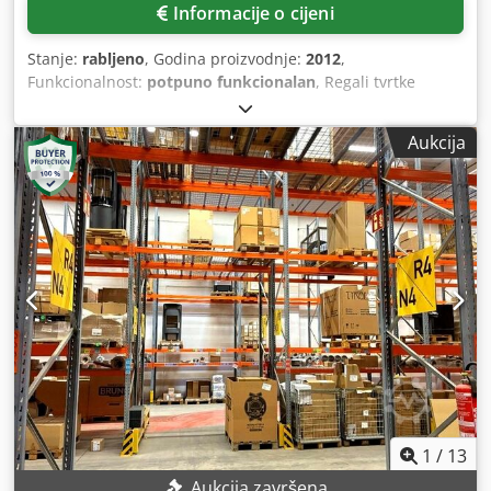
Informacije o cijeni
Stanje:
rabljeno
, Godina proizvodnje:
2012
,
Funkcionalnost:
potpuno funkcionalan
, Regali tvrtke
Jungheinrich Okviri: 15 komada MX630N, visina oko 9 m
Dedpfx Amozc Ihyohewa Traverse: 48 kom – 3300
Aukcija
GNA165x50 Traverse: 48 kom – 3300 GN100x41 Traverse: 8
kom – 2250 GN85x41 Poželjna kupnja s demontažom.
1
/
13
Aukcija završena