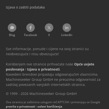
Izjava o zaštiti podataka
Blog
Facebook
X
LinkedIn
Sve informacije, ponude i cijene na ovoj stranici su
neobvezujuće i nisu obvezujuće!
Korištenjem ove stranice prihvaćate naše
Opće uvjete
poslovanja
i
Izjavu o privatnosti
.
Navedeni brendovi pripadaju odgovarajućim vlasnicima.
Machineseeker Group GmbH ne preuzima odgovornost za
sadržaj povezanih vanjskih internetskih stranica.
© 1999 - 2026 Machineseeker Group GmbH
Ova stranica je zaštićena uslugom reCAPTCHA i primenjuju se Google
pravila o privatnosti
i
uslovi korišćenja
.