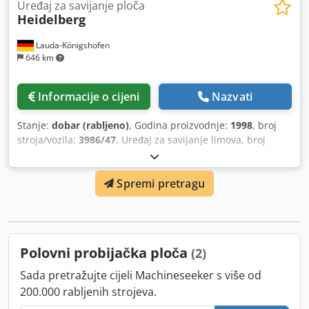
Uređaj za savijanje ploča
Heidelberg
Lauda-Königshofen
646 km
Informacije o cijeni
Nazvati
Stanje:
dobar (rabljeno)
, Godina proizvodnje:
1998
, broj
stroja/vozila:
3986/47
, Uređaj za savijanje limova, broj
stroja 3986/47, godina proizvodnje 1998, u dobrom stanju,
odmah dostupno Ako ste zainteresirani, rado ćemo vas
Spremi pretragu
obavijestiti o ostalim strojevima u našoj tvrtki. Srdačno ste
dobrodošli da pogledate stroj u našoj tvrtki nakon što
unaprijed dogovorite termin. Csdsrc A Uuepfx Acneha
Polovni probijačka ploča
(2)
Sada pretražujte cijeli Machineseeker s više od
200.000 rabljenih strojeva.