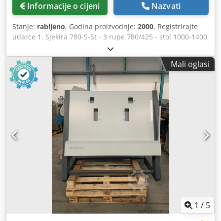
Informacije o cijeni
Nazvati
Stanje:
rabljeno
, Godina proizvodnje:
2000
, Registrirajte
udarce 1. Sjekira 780-S-St - 3 rupe 780/425 - stol 1000-1400
2. Bacher 2005 - 2 rupe 425 - stol 730-1000 3. Bacher 2045 -
2 rupe 425 - stol 730-1000 4. Sjekira 425-T-H - 2 rupe 425 -
Mali oglasi
stol 520-770 5. Probijač 2 rupe 425 - stol 420-660 - metalni
okvir - PRODANO 6. Valovi s 2 rupe 225 - Tablica 650-950
Codpjcqxv Tefx Acnjha 7. Bacher 2032 2 rupe 225 - stol
300-400 (4) - 1x PRODANO 8. Heidelberg SM52 - 425
registar bušilica 9. Heidelberg SM52 - Stroj za rubno
savijanje - PRODANO
1
/
5