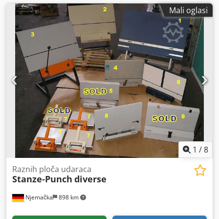
Mali oglasi
1
/
8
Raznih ploča udaraca
Stanze-Punch
diverse
Njemačka
898 km