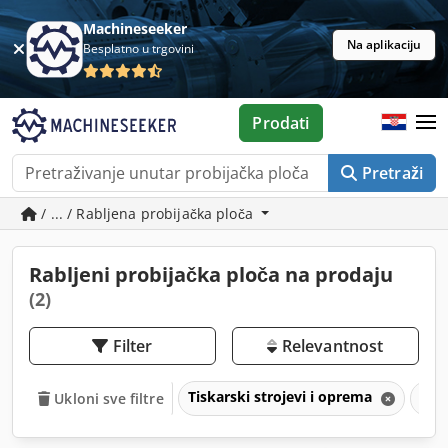
Machineseeker
Na aplikaciju
Besplatno u trgovini
Prodati
Pretraži
/ ... / Rabljena probijačka ploča
Rabljeni probijačka ploča na prodaju
(2)
Filter
Relevantnost
Tiskarski strojevi i oprema
Pri
Ukloni sve filtre