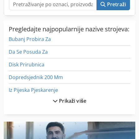
Pretraži
Pregledajte najpopularnije nazive strojeva:
Bubanj Probira Za
Da Se Posuda Za
Disk Prirubnica
Dopredsjednik 200 Mm
Iz Pijeska Pjeskarenje
Prikaži više
Lim Ploča Polica
Pahuljica Za Led
Platewriter 2000