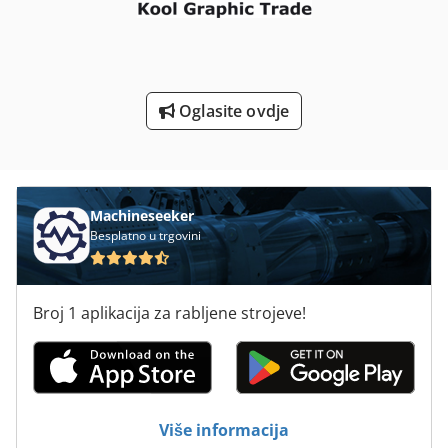
Prozor
Prozor Dizalo
Prozor Profil
Oglasite ovdje
Prozor Proizvodnja
Pto Dijelova
Puzni Transporter
Machineseeker
Besplatno u trgovini
Broj 1 aplikacija za rabljene strojeve!
Više informacija