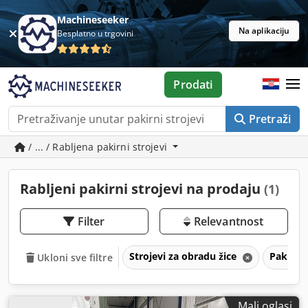
Machineseeker
Na aplikaciju
Besplatno u trgovini
Prodati
Pretraži
/ ... / Rabljena pakirni strojevi
Rabljeni pakirni strojevi na prodaju
(1)
Filter
Relevantnost
Strojevi za obradu žice
Pakirni 
Ukloni sve filtre
Mali oglasi