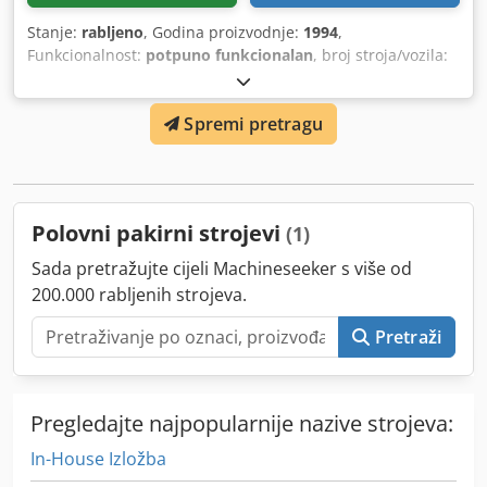
Stanje:
rabljeno
, Godina proizvodnje:
1994
,
Funkcionalnost:
potpuno funkcionalan
, broj stroja/vozila:
D56L/8403
, Broj ponude: D56L/8403 Vrsta stroja: Pakirna
linija Marka: WEIGHPACK Tip: Dodpjxnyh Iefx Airock Godina
Spremi pretragu
proizvodnje: 1994 Radno područje: Dimenzije kartona:
Lokacija: U našem skladištu
Polovni pakirni strojevi
(1)
Sada pretražujte cijeli Machineseeker s više od
200.000 rabljenih strojeva.
Pretraži
Pregledajte najpopularnije nazive strojeva:
In-House Izložba