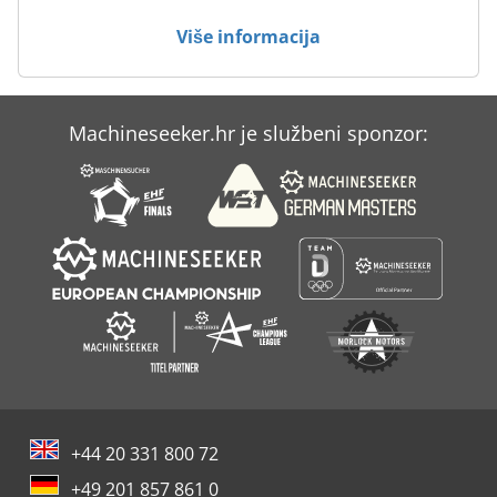
Strojevi Za Čišćenje
Više informacija
Tur 560
Machineseeker.hr je službeni sponzor:
+44 20 331 800 72
+49 201 857 861 0