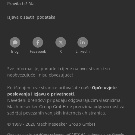
Pravila tržišta
Izjava o zaštiti podataka
Blog
Facebook
X
LinkedIn
Sve informacije, ponude i cijene na ovoj stranici su
neobvezujuće i nisu obvezujuće!
Korištenjem ove stranice prihvaćate naše
Opće uvjete
poslovanja
i
Izjavu o privatnosti
.
Navedeni brendovi pripadaju odgovarajućim vlasnicima.
Machineseeker Group GmbH ne preuzima odgovornost za
sadržaj povezanih vanjskih internetskih stranica.
© 1999 - 2026 Machineseeker Group GmbH
Ova stranica je zaštićena uslugom reCAPTCHA i primenjuju se Google