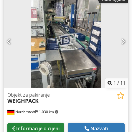
1
/
11
Objekt za pakiranje
WEIGHPACK
Norderstedt
1.030 km
Informacije o cijeni
Nazvati