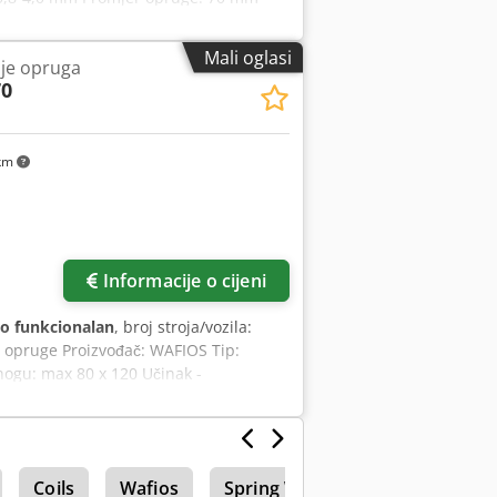
skladištu Cjdpswi S E Rofx Amaorf
Mali oglasi
je opruga
70
 km
Informacije o cijeni
o funkcionalan
, broj stroja/vozila:
e opruge Proizvođač: WAFIOS Tip:
nogu: max 80 x 120 Učinak -
Coils
Wafios
Spring Wafios