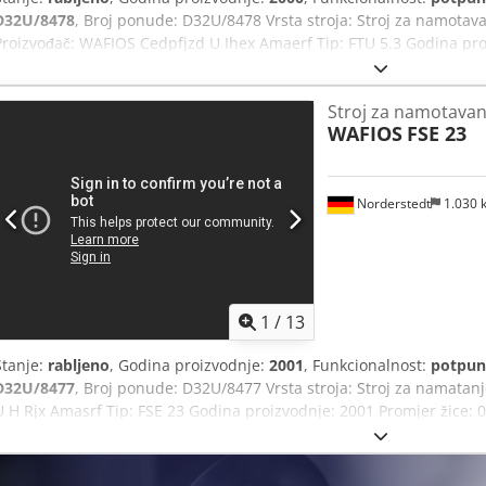
D32U/8478
, Broj ponude: D32U/8478 Vrsta stroja: Stroj za namotav
Proizvođač: WAFIOS Cedpfjzd U Ihex Amaerf Tip: FTU 5.3 Godina pro
Unutarnji promjer opruge: 50 mm Duljina uvlačenja: ∞ Kapacitet - k
Stroj za namotavan
WAFIOS
FSE 23
Norderstedt
1.030
1
/
13
Stanje:
rabljeno
, Godina proizvodnje:
2001
, Funkcionalnost:
potpun
D32U/8477
, Broj ponude: D32U/8477 Vrsta stroja: Stroj za namata
U H Rjx Amasrf Tip: FSE 23 Godina proizvodnje: 2001 Promjer žice
Kapacitet - kom/min: 500 Brzina uvlačenja - m/min: 120 Lokacija: I