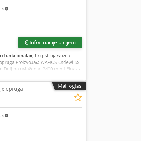
 km
Informacije o cijeni
o funkcionalan
, broj stroja/vozila:
e opruga Proizvođač: WAFIOS Csdewi Sx
m Duljina uvlačenja: 2400 mm Učinak -
Mali oglasi
je opruga
 km