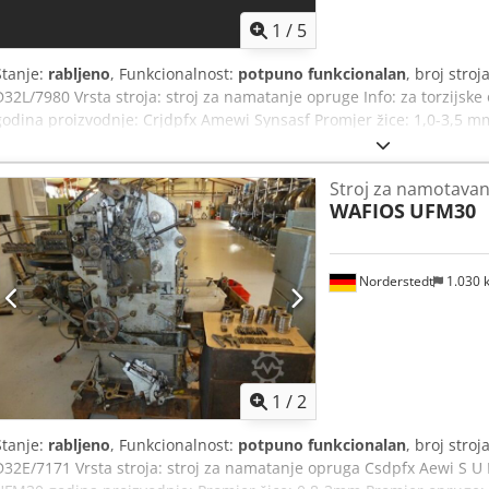
1
/
5
Stanje:
rabljeno
, Funkcionalnost:
potpuno funkcionalan
, broj stroj
D32L/7980 Vrsta stroja: stroj za namatanje opruge Info: za torzijsk
godina proizvodnje: Crjdpfx Amewi Synsasf Promjer žice: 1,0-3,5 
115x130 mm Dužina opruge: max 150 mm Učinak - komada/min: 65 L
Stroj za namotavan
WAFIOS
UFM30
Norderstedt
1.030
1
/
2
Stanje:
rabljeno
, Funkcionalnost:
potpuno funkcionalan
, broj stroj
D32E/7171 Vrsta stroja: stroj za namatanje opruga Csdpfx Aewi S U