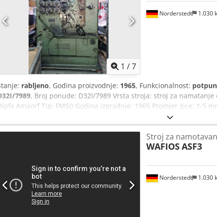
Norderstedt
1.030
1
/
7
Stanje:
rabljeno
, Godina proizvodnje:
1965
, Funkcionalnost:
potpun
D32I/7989
, Broj ponude: D32I/7989 Vrsta stroja: stroj za namatanj
Djpfx Amaorf Tip: FM50 Godina izgradnje: 1965 Promjer žice: 1-5 m
kom/min: 150 Lokacija: u Njemačkoj
Stroj za namotavan
WAFIOS
ASF3
Norderstedt
1.030