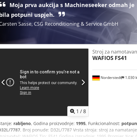
Moja prva aukcija s Machineseeker odmah je
bila potpuni uspjeh.
Carsten Sasse, CSG Reconditioning & Service GmbH
Stroj za namotavan
WAFIOS
FS41
Norderstedt
1.030
1
/
8
Stanje:
rabljeno
, Godina proizvodnje:
1995
, Funkcionalnost:
potpun
D32L/7787
, Broj ponude: D32L/7787 Vrsta stroja: stroj za namatanj
Proizvođač: WAFIOS Tip: FS41 Godina izgradnje: 1995 Promjer žice