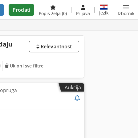
Prodati
Jezik
Popis želja
(0)
Prijava
Izbornik
daju
Relevantnost
Ukloni sve filtre
Aukcija
 opruga