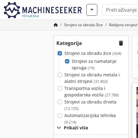
Hrvatska
Strojevi za obradu žice
Rabljena strojev
Kategorija
Strojevi za obradu žice
(434)
Strojevi za namatanje
opruga
(19)
Strojevi za obradu metala i
alatni strojevi
(31.902)
Transportna vozila i
gospodarska vozila
(27.788)
Strojevi za obradu drveta
(12.155)
Automatizacijska tehnika
(9.214)
Prikaži više