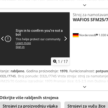
Duljina dovoda: 1500 mm Učinak - kom/min: 200 Lokacija: U našem 
Stroj za namotavan
WAFIOS
SFM25/
Norderstedt
1.030
1
/
17
Stanje:
rabljeno
, Godina proizvodnje:
1970
, Funkcionalnost:
potpun
D32L/7745
, Broj ponude: D32L/7745 Vrsta stroja: stroj za namatanj
SFM25/70 Godina izgradnje: 1970 Promjer žice: 0,5-2,5 mm Dužina 
komada/min: 80 Cjdjwi S Ifepfx Amasrf Lokacija: U našem skladištu
Otkrijte više rabljenih strojeva
Strojevi za proizvodnju vijaka
Strojevi za vuču žice