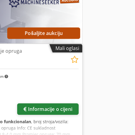
Pošaljite aukciju
Mali oglasi
je opruga
 km
Informacije o cijeni
o funkcionalan
, broj stroja/vozila:
e opruga Info: CE sukladnost
: 0,8-4,0 mm Promjer opruge: 70 mm