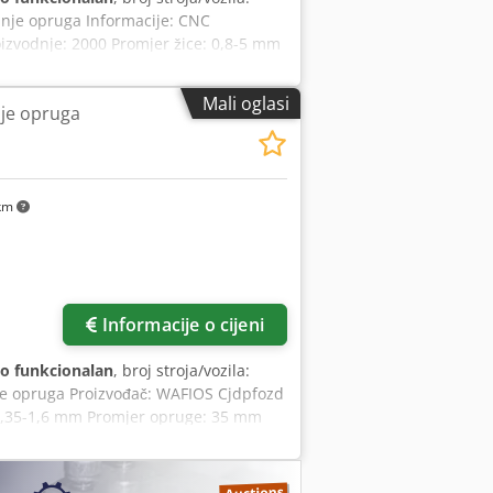
anje opruga Informacije: CNC
izvodnje: 2000 Promjer žice: 0,8-5 mm
om/min: 50 Lokacija: Izvan Europe
Mali oglasi
je opruga
 km
Informacije o cijeni
o funkcionalan
, broj stroja/vozila:
nje opruga Proizvođač: WAFIOS Cjdpfozd
: 0,35-1,6 mm Promjer opruge: 35 mm
zvan Europe