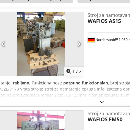
Stroj za namotavan
WAFIOS
AS15
Norderstedt
1.030
1
/
2
Stanje:
rabljeno
, Funkcionalnost:
potpuno funkcionalan
, broj stroj
D32E/7173 Vrsta stroja: stroj za namatanje opruga Info: zatezna op
godina proizvodnje: Promjer žice: 0,3-1,5 mm Promjer opruge: 15 
Aswi S Uxsmaof Učinak - komada/min: 52 Lokacija: U Europi
Stroj za namotavan
WAFIOS
FM50