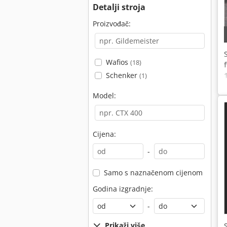
Detalji stroja
Proizvođač:
Wafios
(18)
Schenker
(1)
Model:
Cijena:
-
Samo s naznačenom cijenom
Godina izgradnje:
-
Prikaži više