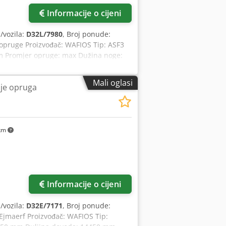
Informacije o cijeni
a/vozila:
D32L/7980
, Broj ponude:
e opruge Proizvođač: WAFIOS Tip: ASF3
mm Promjer opruge: max Dužina noge:
okacija: U našem skladištu
Mali oglasi
je opruga
 km
Zatražite više slika
Informacije o cijeni
a/vozila:
D32E/7171
, Broj ponude:
 Ejmaerf Proizvođač: WAFIOS Tip: