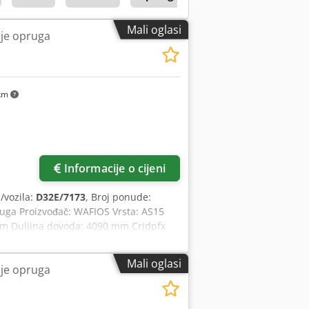
Mali oglasi
je opruga
 km
Zatražite više slika
Informacije o cijeni
a/vozila:
D32E/7173
, Broj ponude:
ruga Proizvođač: WAFIOS Vrsta: AS15
mm Duljina dovoda: 4090 mm Crjdpfx
Mali oglasi
je opruga