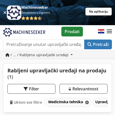
Machineseeker
Na aplikaciju
Besplatno u trgovini
Prodati
Pretraži
/ ... / Rabljena upravljački uređaji
Rabljeni upravljački uređaji na prodaju
(1)
Filter
Relevantnost
Medicinska tehnika
Upravljačk
Ukloni sve filtre