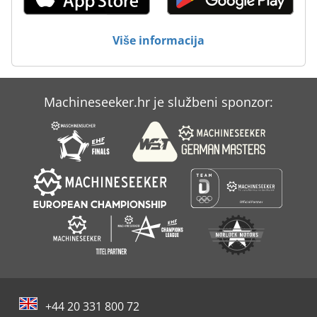
Uređaji Za Hlađenje
Usisavači U Ex Izvedbi
Više informacija
Utor I Pin Za
Machineseeker.hr je službeni sponzor:
+44 20 331 800 72