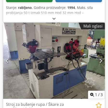
Stanje:
rabljeno
, Godina proizvodnje:
1994
, Maks. sila
probijanja 50 t Izmak 510 mm Hod 32 mm Hod –
beskonačno podesiv 10 – 32 mm Broj hodova 35 pri 10 mm
hoda/min Radna visina 1070 mm Ugradbena visina 350
Mali oglasi
mm Širina stola 255 mm Dimenzije cca. 1080 x 650 x 1680
mm Podloga za materijal 630 x 535 mm Težina cca. 1400 kg
Strugač, po visini podesiv i pomični, s izmjenjivom pločom
Hidraulički niskotlačni tražilo za upravljanje nožnom
pedalom Dvostupanjska nožna pedala i električni
upravljački elementi Integrirani hidraulični agregat S
prihvatnim nosačem za matricu br. 3, do Ø 32,2 mm
Brzomjenjač za žigove 2 i 5 do Ø 31,5 mm Peddinghaus
zelena serija Dodpfsyrhyuox Aiksck S potpornim stolom za
materijal br. 513, dimenzije 630 x 535 mm
1
/
3
Stroj za bušenje rupa / Škare za