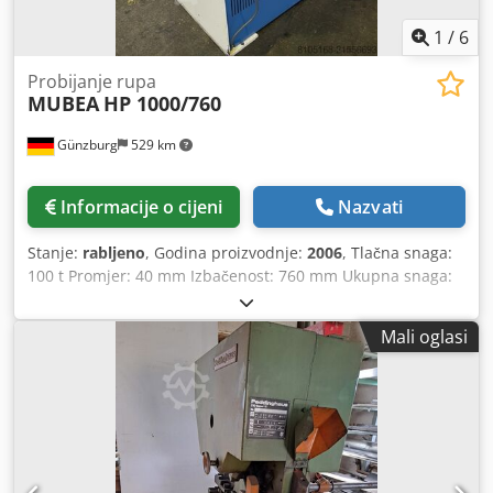
1
/
6
Probijanje rupa
MUBEA
HP 1000/760
Günzburg
529 km
Informacije o cijeni
Nazvati
Stanje:
rabljeno
, Godina proizvodnje:
2006
, Tlačna snaga:
100 t Promjer: 40 mm Izbačenost: 760 mm Ukupna snaga:
8,5 kW Težina: 3.600 kg Dcedoyv Nrzopfx Aikek Oprema: -
Pripremni stol - Nožna pedala
Mali oglasi