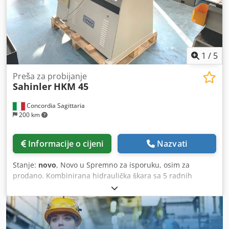
1
/
5
Preša za probijanje
Sahinler
HKM 45
Concordia Sagittaria
200 km
Informacije o cijeni
Nazvati
Stanje:
novo
, Novo u Spremno za isporuku, osim za
prodano. Kombinirana hidraulička škara sa 5 radnih
stanica, probojna stanica s mehaničkim zaustavljanjem i
podesivim hodom klipa, urezivanje, šišanje ploča, šipki i
profila s podesivim zaustavljanjem s automatskim
upravljanjem rezanjem, nožna papučica, centralizirani