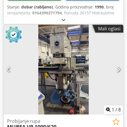
Stanje:
dobar (rabljeno)
, Godina proizvodnje:
1990
, broj
stroja/vozila:
0164390271794
, Ponuda 26137 Hidraulične
kombinirane škare za ravni profilni čelik s uređajem za
izrezivanje i probijačem rupa Tehnički podaci: - Škare za
Mali oglasi
ravni čelik - Duljina noža: 360 mm - Za ravni materijal: 350
x 13 mm - Ili: 230 x 20 mm - Profilne škare: - L-profil pod
90°: 140 x 13 mm - pod 45°: 70 x 7 mm - T-profil pod 90°: 70
mm - Škare za okrugli materijal: - Okrugli čelik: 50 mm -
Četvrtasti čelik: 42 mm - Uređaj za izrezivanje: - Za
materijal do: 12 mm - Pravokutno izrezivanje do 52 x 90
mm - Probijač rupa: - Sila probijanja cca 550 kN - Hod
beskonačno podesiv: 0–60 mm - Probijanje u čelik do Ø 30
mm u 16 mm - Dubina vrata: 320 mm - Hidraulički pogon:
400 V / 5,5 kW Dcodpfsy Uwu Ujx Aikek - Dva odvojena
radna cilindra, svaki s vlastitom nožnom pedalom -
Prostorni zahtjev cca Š 1400 x V 1600 x D 750 mm - Težina
cca 1300 kg - Uključen: više različitih probijača i matrica u
posebnom ormaru za alat - Stol s graničnikom za
1
/
8
naslanjanje - Graničnik
Probijanje rupa
MUBEA
VP 1000/620