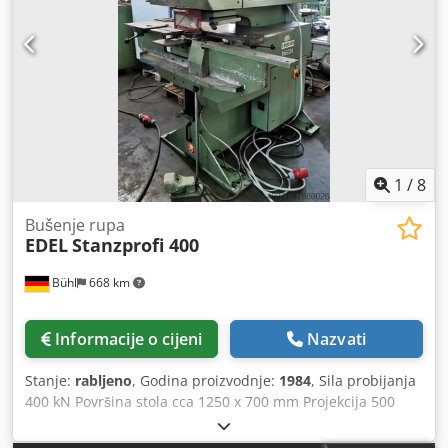
1
/
8
Bušenje rupa
EDEL
Stanzprofi 400
Bühl
668 km
Informacije o cijeni
Nazvati
Stanje:
rabljeno
, Godina proizvodnje:
1984
, Sila probijanja
400 kN Površina stola cca 1250 x 700 mm Projekcija 500
mm Probijač rupa: kapacitet (promjer x debljina) 100 x 3
mm Probijač rupa: kapacitet (promjer x debljina) 75 x 4 mm