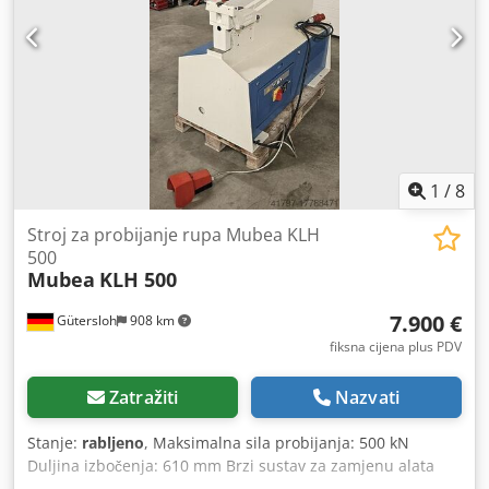
1
/
8
Stroj za probijanje rupa Mubea KLH
500
Mubea
KLH 500
7.900 €
Gütersloh
908 km
fiksna cijena plus PDV
Zatražiti
Nazvati
Stanje:
rabljeno
, Maksimalna sila probijanja: 500 kN
Duljina izbočenja: 610 mm Brzi sustav za zamjenu alata
Hod se može varijabilno podešavati Dcodpfx Aou T Nv