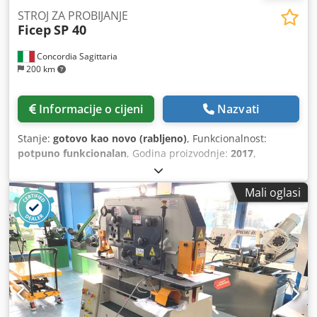
STROJ ZA PROBIJANJE
Ficep
SP 40
Concordia Sagittaria
200 km
Informacije o cijeni
Nazvati
Stanje:
gotovo kao novo (rabljeno)
, Funkcionalnost:
potpuno funkcionalan
, Godina proizvodnje:
2017
,
Oprema:
CE oznaka, daljinski upravljač na nožni pogon,
zaustavljanje u nuždi
, HIDRAULIČNI STROJ ZA BUŠENJE
Mali oglasi
FICEP MOD. SP 40 Dobro korišteno u izvrsnom stanju cCE.
Primijenjena snaga: Tona 40 Maks. promjer bušenja po
debljini: 32 x 10 mm. Šupljina: mm 510 Dodpfx Aowm
Emvsikjck Radna visina: 955 mm Duljina hoda (bušača) od
0 do 40 mm Neto težina: 860 kg Dimenzije: mm 1365 x 665
x 1700 (v) Snaga motora kW 4. Uređaj za velike rupe do
promjera 46 mm uključen je u isporuku.