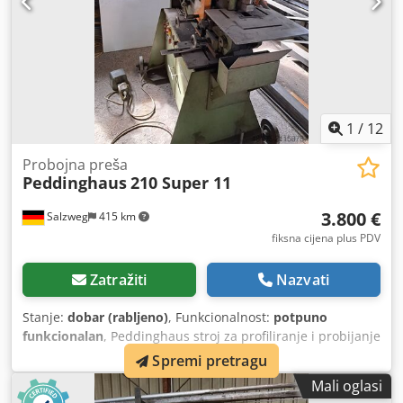
1
/
12
Probojna preša
Peddinghaus
210 Super 11
3.800 €
Salzweg
415 km
fiksna cijena plus PDV
Zatražiti
Nazvati
Stanje:
dobar (rabljeno)
, Funkcionalnost:
potpuno
funkcionalan
, Peddinghaus stroj za profiliranje i probijanje
rupa s automatskim graničnikom vrlo dobro očuvan Snaga
Spremi pretragu
probijanja 45 t uključuje razne udarce za probijanje rupa
Mali oglasi
Dedsyg D Nnjpfx Aikock