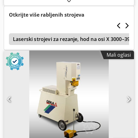
Dsikek Uključuje kompletan asortiman probijača i
matričnih alata Težina: 1700 kg Vrlo dobro stanje
Otkrijte više rabljenih strojeva
2
Laserski strojevi za rezanje, hod na osi X 3000–399
Mali oglasi