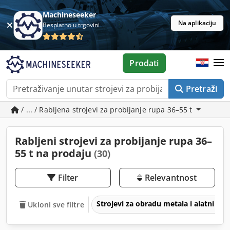
Machineseeker
Na aplikaciju
Besplatno u trgovini
Prodati
Pretraži
/ ... / Rabljena strojevi za probijanje rupa 36–55 t
Rabljeni strojevi za probijanje rupa 36–
55 t na prodaju
(30)
Filter
Relevantnost
Strojevi za obradu metala i alatni str
Ukloni sve filtre