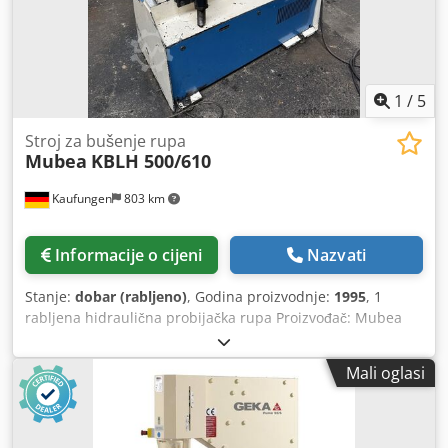
1
/
5
Stroj za bušenje rupa
Mubea
KBLH 500/610
Kaufungen
803 km
Informacije o cijeni
Nazvati
Stanje:
dobar (rabljeno)
, Godina proizvodnje:
1995
, 1
rabljena hidraulična probijačka rupa Proizvođač: Mubea
Tip: KLH 500 / 610 Godina proizvodnje: 1995 - Probijajuća
sila: 50 t - Hod: 60 mm Dodpfjwxy Dgjx Aikock - Probija do
Mali oglasi
Ø 30 mm u 15 mm, Ø 50 mm u 9 mm, Ø 100 mm u 4,5 mm
- Dubina grla: 610 mm - s potpornim stolom