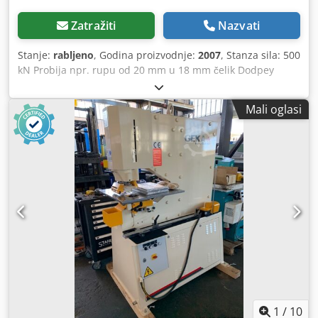
Zatražiti
Nazvati
Stanje:
rabljeno
, Godina proizvodnje:
2007
, Stanza sila: 500
kN Probija npr. rupu od 20 mm u 18 mm čelik Dodpey
Uybwefx Aiksck Veliki WBL oslonac stol s graničnicima
Pokretanje hoda putem nožnog prekidača Set alata
Mali oglasi
uključen je u cijenu
1
/
10