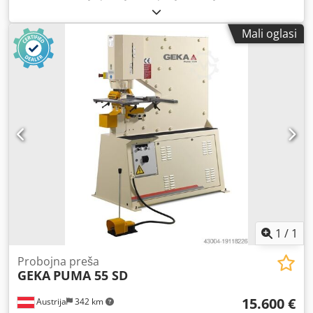
Leasing rata: 220,8 € Bestseller 1 Dedpewirabsfx Aikjck Sila
probijanja: 55 t Izbačaj: 500 mm Maks. promjer pri debljini
Mali oglasi
lima (konstrukcijski čelik): 40 x 10 mm Maks. broj hodova
pri hodu od 20 mm: 37 1/min Motor: 5 kW Duljina: 1550
mm Širina: 1200 mm Visina: 1950 mm Težina: 1150 kg
Hidraulički pogon Podložni stol s graničnikom Upute za
uporabu na NJEMAČKOM i ENGLESKOM jeziku CNC opcije
na upit Imamo veliki lager punčila i matrica odmah na
raspolaganju IMAMO VIŠE OD 700 REFERENCIJA!
1
/
1
Probojna preša
GEKA
PUMA 55 SD
15.600 €
Austrija
342 km