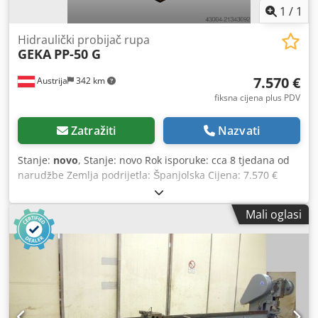
1
/
1
Hidraulički probijač rupa
GEKA
PP-50 G
7.570 €
Austrija
342 km
fiksna cijena plus PDV
Zatražiti
Nazvati
Stanje:
novo
, Stanje: novo Rok isporuke: cca 8 tjedana od
narudžbe Zemlja podrijetla: Španjolska Cijena: 7.570 €
Leasing rata: 146,1 € Snaga probijanja: 50 t Izbačaj: 130
mm Maksimalni promjer pri debljini lima (konstruktivni
Mali oglasi
čelik): 27/13 mm Maks. broj hodova pri 20 mm hoda: 23
1/min Djdpjynm Nyefx Aikjck Motor: 3 kW Duljina: 1100 mm
Širina: 900 mm Visina: 1550 mm Težina: 355 kg Mobilna
hidraulična probijačica Radni stol s graničnikom Nožna
pedala Upute za uporabu na njemačkom ili engleskom
jeziku