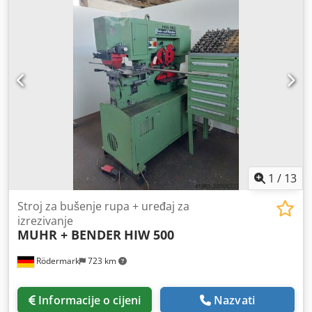
1
/
13
Stroj za bušenje rupa + uređaj za
izrezivanje
MUHR + BENDER
HIW 500
Rödermark
723 km
Informacije o cijeni
Nazvati