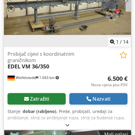
1
/
14
Probijač cijevi s koordinatnim
graničnikom
EDEL
VM 36/350
6.500 €
Wiefelstede
1.043 km
fiksna cijena plus PDV
Zatražiti
Nazvati
Stanje:
dobar (rabljeno)
, Preše, probijači, uređaji za
probijanje, stroj za probijanje rupa, stroj za bušenje rupa,
kopirni probijač, probijač s graničnikom, ekscentrični
probijač, linijski probijač rupa, stroj za probijanje, preša za
Mali oglasi