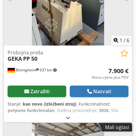
1
/
6
Probojna preša
GEKA
PP 50
7.900 €
Bönnigheim
637 km
fiksna cijena plus PDV
Zatražiti
Nazvati
Stanje:
kao novo (izložbeni stroj)
, Funkcionalnost:
potpuno funkcionalan
, Godina proizvodnje:
2026
, Sila
probijanja 500 kN Maksimalni kapacitet bušenja Ã˜ 27 u 13
mm Izbočina 130 mm Snaga motora 3,0 kW Broj udaraca s
Mali oglasi
20 mm hoda 25/min maksimalni hod 30 mm Dodpsy T N
Uqefx Aikock Težina 295 kg