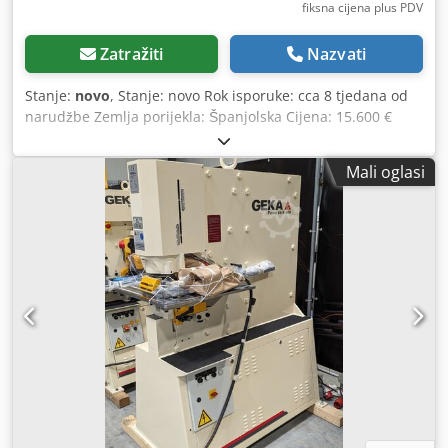
fiksna cijena plus PDV
Zatražiti
Nazvati
Stanje:
novo
, Stanje: novo Rok isporuke: cca 8 tjedana od
narudžbe Zemlja porijekla: Španjolska Cijena: 15.600 €
Leasing rata: 299,52 € Probijajuća snaga: 55 t Dubina grla:
750 mm Maksimalan promjer za debljinu lima
Mali oglasi
(konstrukcijski čelik): 40x10 mm Maks. broj hodova pri 20
mm hoda: 37 1/min Motor: 5 kW Duljina: 1930 mm Širina:
1200 mm Visina: 1800 mm Težina: 1885 kg Hidraulički
pogon Podložni stol s graničnikom Upute za rad na
NJEMAČKOM i ENGLESKOM jeziku CNC opcije na upit
Posjedujemo veliki lager probijalica i matrica za trenutnu
isporuku Dsdpfxewirfwj Aiksck IMAMO VIŠE OD 700
REFERENCIJA!