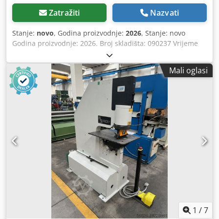
Zatražiti
Nazvati
Stanje:
novo
, Godina proizvodnje:
2026
, Stanje: novo
Godina proizvodnje: 2026. Broj skladišta: 090237 Vrijeme
isporuke: odmah, uz mogućnost prodaje prije planirane
isporuke Zemlja podrijetla: Poljska Cijena: 7950 € Mjesečna
Mali oglasi
rata leasinga: 153,44 € Na zalihama: 1 Snaga probijanja: 47
tona Duljina izboja: 110 mm Maksimalni promjer rupe: 27
mm Maksimalna duljina ovalne rupe: 25 x 18 mm Vrijeme
probijanja: 8 s Maksimalna debljina lima – konstrukcijski
čelik: 16 mm Radni tlak: 700 bara Duljina: 479 mm Širina:
135 mm Visina: 388 mm Težina: 117 kg MOBILNA
HIDRAULIČKA POGONSKA STANICA Dvostrani rad –
potpuno automatski proces probijanja i povrat Opseg
probijanja: promjer rupe do 27 mm Inteligentni sustav
upravljanja s podešavanjem i automatskim
prepoznavanjem sile Prikaz načina rada Zaštita od
nenamjernog pokretanja Dedpfjwirmbex Aikock OPCIJE:
Okvir za probijanje za povećanu produktivnost i
jednostavnije rukovanje € 710,-
1
/
7