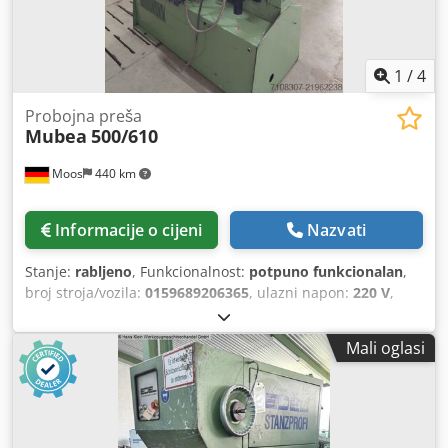
1
/
4
Probojna preša
Mubea
500/610
Moos
440 km
Informacije o cijeni
Nazvati
Stanje:
rabljeno
, Funkcionalnost:
potpuno funkcionalan
,
broj stroja/vozila:
0159689206365
, ulazni napon:
220 V
,
ulazna frekvencija:
50 Hz
, rabljeni Muhr & Bender KLH
500/610 Dcedpey Tit Tofx Aikek Cijena po dogovoru
Mali oglasi