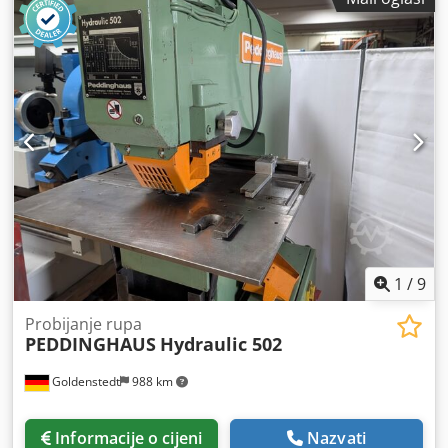
probijanje. -Probijalica za pravokutne cijevi: 50 x 30 mm -2x
nosača alata za brzu izmjenu (za okruglu i pravokutnu
cijev) Dedpfx Asb A I Hdoikock -s alatima za probijanje
okruglih i pravokutnih cijevi -koordinatni graničnik -dubina
izbočenja: 155 mm -sustav brze izmjene za probijanje -
bočni i dubinski graničnici -maks. sila probijanja: 36 t -
težina: cca 2000 kg
1
/
9
Probijanje rupa
PEDDINGHAUS
Hydraulic 502
Goldenstedt
988 km
Informacije o cijeni
Nazvati