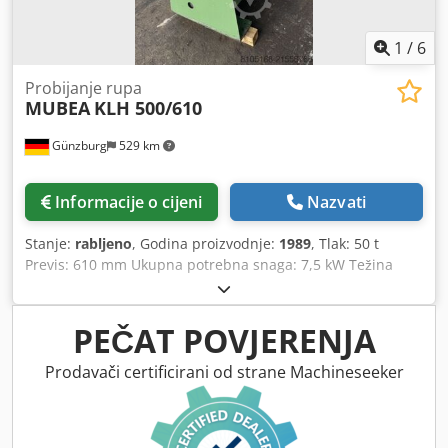
1
/
6
Probijanje rupa
MUBEA
KLH 500/610
Günzburg
529 km
Informacije o cijeni
Nazvati
Stanje:
rabljeno
, Godina proizvodnje:
1989
, Tlak: 50 t
Previs: 610 mm Ukupna potrebna snaga: 7,5 kW Težina
stroja: cca 1700 kg Dcsdpfx Aieyv Nvaokjk Dimenzije: 1500 x
650 x 1700 mm
PEČAT POVJERENJA
Prodavači certificirani od strane Machineseeker