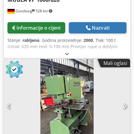
Günzburg
528 km
Informacije o cijeni
Nazvati
Stanje:
rabljeno
, Godina proizvodnje:
2000
, Tlak: 100 t
Izmak: 620 mm Hod: 0-100 mm Promjer rupe u debljini
lima: 40 mm u 20 mm Broj hodova: 49 hodova/min Ukupna
potrebna snaga: 15 kW Težina stroja: cca 3.500 kg
Mali oglasi
Dcjdpfxeyv Ncyj Aikok Oprema: - Valjkasti transporteri