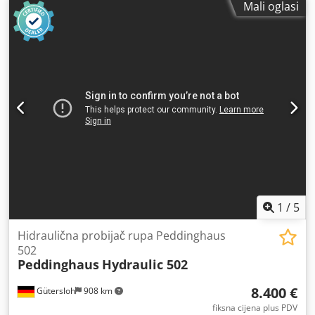
Mali oglasi
Probijač rupa: kapacitet (promjer x debljina) 30 x 10 mm x-
hod 700 mm y-hod 470 mm Ukupna potrebna snaga 4 kVA
Težina stroja cca 2 t Dcjdpfxjvb I Ime Aikek Dimenzije stroja
D x Š x V 1,50 x 1,72 x 2,00 m Pribor: Ormar za alat s
raznim izbijačima i matricama
1
/
5
Hidraulična probijač rupa Peddinghaus
502
Peddinghaus
Hydraulic 502
8.400 €
Gütersloh
908 km
fiksna cijena plus PDV