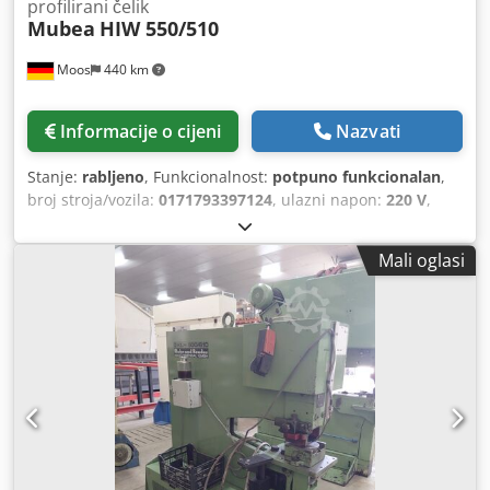
profilirani čelik
Mubea
HIW 550/510
Moos
440 km
Informacije o cijeni
Nazvati
Stanje:
rabljeno
, Funkcionalnost:
potpuno funkcionalan
,
broj stroja/vozila:
0171793397124
, ulazni napon:
220 V
,
ulazna frekvencija:
50 Hz
, rabljeni Muhr & Bender HIW
550/510 Dcjdpfxjy Tivue Aikjk Cijena po dogovoru
Mali oglasi