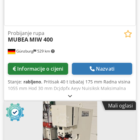
Probijanje rupa
MUBEA
MIW 400
Günzburg
529 km
Informacije o cijeni
Nazvati
Stanje:
rabljeno
, Pritisak 40 t Izbačaj 175 mm Radna visina
1055 mm Hod 30 mm Dcjdpfx Aeyv Nuisiksk Maksimalna
debljina lima 8 mm Ukupna potrebna snaga 4 kW Težina
stroja cca 1020 kg Dimenzije 910 x 670 x 1930 mm
Mali oglasi