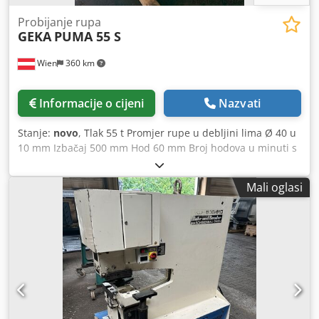
Probijanje rupa
GEKA
PUMA 55 S
Wien
360 km
Informacije o cijeni
Nazvati
Stanje:
novo
, Tlak 55 t Promjer rupe u debljini lima Ø 40 u
10 mm Izbačaj 500 mm Hod 60 mm Broj hodova u minuti s
hodom od 20 mm: 38 /min. Snaga motora 5 kW Promjer
okrugle rupe 20x20 mm Dcodpjyv Nxhofx Aiksk Promjer
Mali oglasi
kvadratne rupe 28x11 mm Dimenzije stroja
1500x1100x2000 mm Težina stroja cca. 1.150 kg