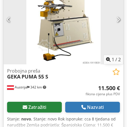
1
/
2
Probojna preša
GEKA
PUMA 55 S
11.500 €
Austrija
342 km
fiksna cijena plus PDV
Zatražiti
Nazvati
Stanje:
novo
, Stanje: novo Rok isporuke: cca 8 tjedana od
narudžbe Zemlja podrijetla: Španjolska Cijena: 11.500 €