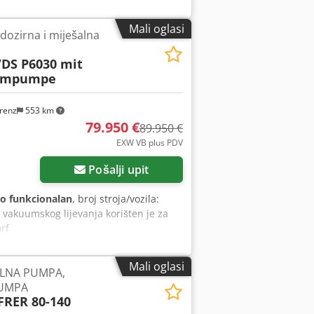
Mali oglasi
 dozirna i miješalna
DS P6030 mit
uumpumpe
renz
553 km
79.950 €
89.950 €
EXW VB plus PDV
Pošalji upit
o funkcionalan
, broj stroja/vozila:
v vakuumskog lijevanja korišten je za
rf
Mali oglasi
ALNA PUMPA,
PUMPA
FRER 80-140