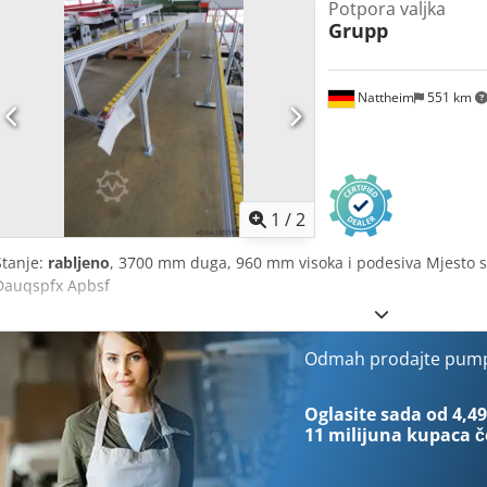
Potpora valjka
Grupp
Nattheim
551 km
1
/
2
Stanje:
rabljeno
, 3700 mm duga, 960 mm visoka i podesiva Mjesto s
Dauqspfx Apbsf
Odmah prodajte pum
Oglasite sada od 4,49
11 milijuna kupaca
č