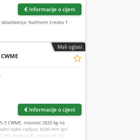
Informacije o cijeni
 skladištenja: Nattheim Credev T
Mali oglasi
3 CWME
Informacije o cijeni
85-3 CWME, nosivost 2820 kg na
lni radni radijus: 8200 mm (pri
 200. Radni sati: manje od 100.