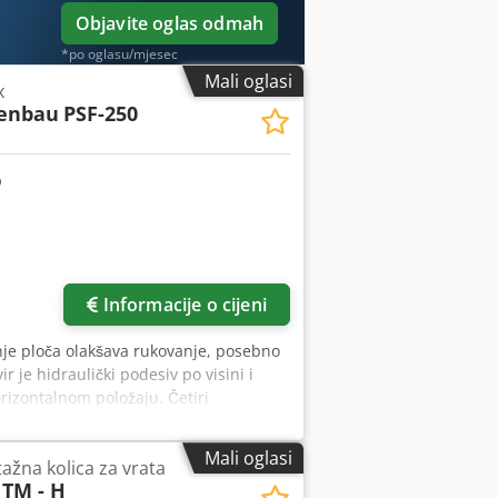
Objavite oglas odmah
*po oglasu/mjesec
Mali oglasi
x
enbau
PSF-250
Informacije o cijeni
anje ploča olakšava rukovanje, posebno
r je hidraulički podesiv po visini i
rizontalnom položaju. Četiri
ev T Ilvopbjrf Tehnički podaci: Visina
ožaju cca 1200-890 mm Maksimalna
Mali oglasi
ažna kolica za vrata
ja: Bad Wimpfen
 TM - H