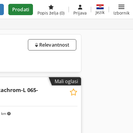
Prodati
Jezik
Popis želja
(0)
Prijava
Izbornik
Relevantnost
Mali oglasi
tachrom-L 065-
2 km
Zatražite više slika