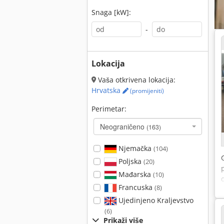
Snaga [kW]:
-
Lokacija
Vaša otkrivena lokacija:
Hrvatska
(promijeniti)
Perimetar:
Neograničeno
(163)
Njemačka
(104)
Poljska
(20)
Mađarska
(10)
Francuska
(8)
Ujedinjeno Kraljevstvo
(6)
Prikaži više