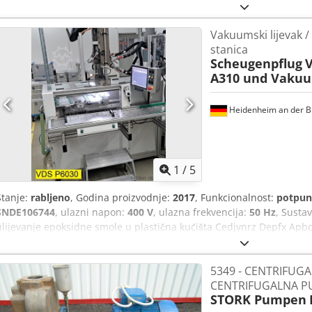
Lokacija: kod kupca. Crodpoytrd Tjfx Apbof
Vakuumski lijevak /
stanica
Scheugenpflug
V
A310 und Vak
Heidenheim an der B
1
/
5
Stanje:
rabljeno
, Godina proizvodnje:
2017
, Funkcionalnost:
potpun
SNDE106744
, ulazni napon:
400 V
, ulazna frekvencija:
50 Hz
, Susta
ulijevanje epoksidne smole u plastična kućišta Cedjvnrz Depfx Apbo
5349 - CENTRIFUG
CENTRIFUGALNA 
STORK Pumpen