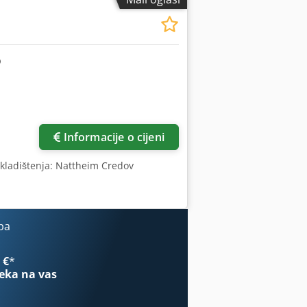
Zatražite više slika
Informacije o cijeni
kladištenja: Nattheim Credov
pa
 €
*
eka na vas