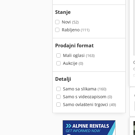
Stanje
Novi
(52)
Rabljeno
(111)
Prodajni format
Mali oglasi
(163)
Aukcije
(0)
Detalji
Samo sa slikama
(160)
Samo s videozapisom
(0)
Samo ovlašteni trgovci
(49)
 Multibloc
Ksb Gmi
Ksb Amarex
Lowara