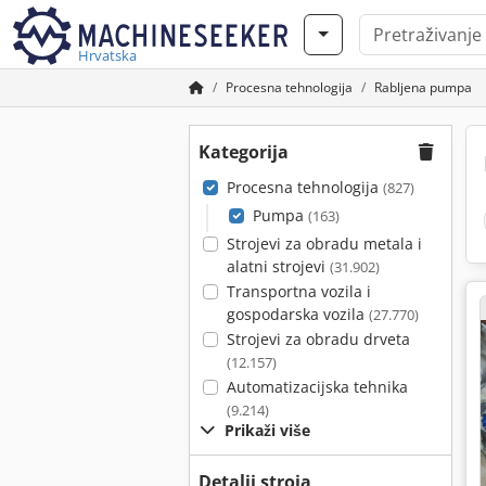
Hrvatska
Procesna tehnologija
Rabljena pumpa
Kategorija
Procesna tehnologija
(827)
Pumpa
(163)
Strojevi za obradu metala i
alatni strojevi
(31.902)
Transportna vozila i
gospodarska vozila
(27.770)
Strojevi za obradu drveta
(12.157)
Automatizacijska tehnika
(9.214)
Prikaži više
Detalji stroja