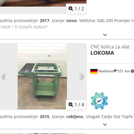
1
/
2
Godina proizvodnje:
2017
, stanje:
novo
, Veličina: 040-200 Promjer 
Codoh I D Dyepfx Apbsrf
CNC kolica za alat
LOKOMA
Nattheim
551 km
1
/
4
Godina proizvodnje:
2015
, stanje:
rabljeno
, izlagati Cedjv Dat Topf