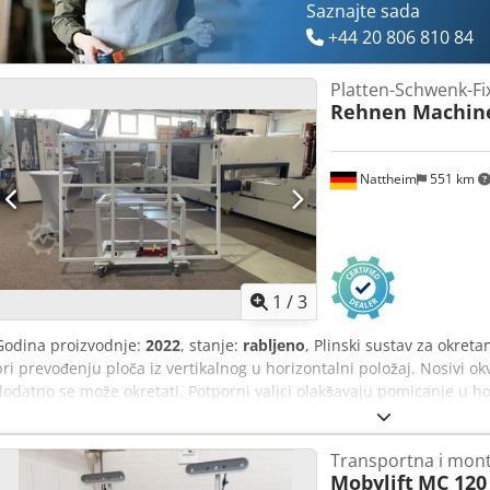
Saznajte sada
+44 20 806 810 84
Platten-Schwenk-Fi
Rehnen Machin
Nattheim
551 km
1
/
3
Godina proizvodnje:
2022
, stanje:
rabljeno
, Plinski sustav za okret
pri prevođenju ploča iz vertikalnog u horizontalni položaj. Nosivi okvi
dodatno se može okretati. Potporni valjci olakšavaju pomicanje u ho
upravljačka valjka jamče siguran transport unutar tvornice. Codpfx A
oslonca: • u uspravnom položaju cca 340-120 mm • u ležećem pol
Transportna i mont
veličina ploče: 5200 x 2100 mm Nosivost: 250 kg Mjesto skladišten
Mobylift
MC 120