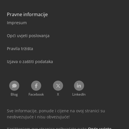
Pravne informacije
Impresum
Opći uvjeti poslovanja
Pravila tržišta
Izjava o zaštiti podataka
Blog
Facebook
X
LinkedIn
Sve informacije, ponude i cijene na ovoj stranici su
neobvezujuće i nisu obvezujuće!
Korištenjem ove stranice prihvaćate naše
Opće uvjete