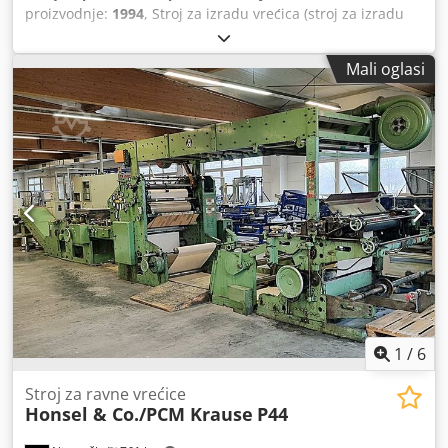
proizvodnje:
1994
, Stroj za izradu vrećica (stroj za izradu
industrijskih vrećica) Seydel je dostupan. Radna širina:
1020 mm, zatvaranje omotačem: jednostrano/obostrano.
Mali oglasi
Uključujući kartonsku prirubnicu za ubacivanje i stol za
odlaganje s pultom i ulagačem. Moguć je obilazak na licu
mjesta. Csdpsvtqq Isfx Agkorf
1
/
6
Stroj za ravne vrećice
Honsel & Co./PCM Krause
P44