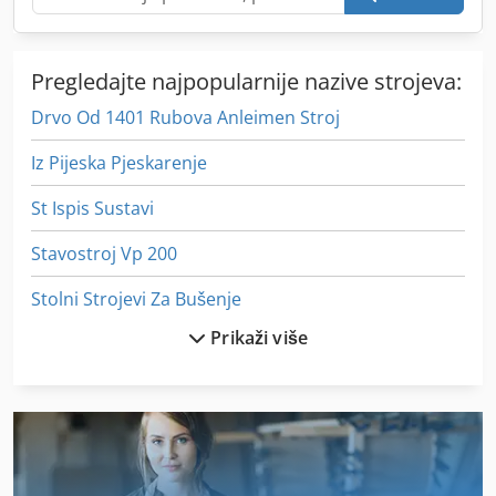
može se automatski razdvojiti i pojedinačno prenijeti na
transportnu traku. Crsdszca Avepfx Agkef
Pregledajte najpopularnije nazive strojeva:
Drvo Od 1401 Rubova Anleimen Stroj
Iz Pijeska Pjeskarenje
St Ispis Sustavi
Stavostroj Vp 200
Stolni Strojevi Za Bušenje
Prikaži više
Stroj Za Cijevi
Stroj Za Mljevenje
Stroj Za Ravnanje Cijevi
Stroj Za Savijanje