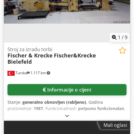
1
/
9
Stroj za izradu torbi
Fischer & Krecke
Fischer&Krecke
Bielefeld
Turska
1.117 km
Informacije o cijeni
Stanje:
generalno obnovljen (rabljeno)
, Godina
proizvodnje:
1987
, Funkcionalnost:
potpuno funkcionalan
,
broj stroja/vozila:
11BB
, Fischer&Krecke Bielefeld stroj za
papirnate vrećice Tri sloja Servo motor s fotoelektričnim
Mali oglasi
sustavom Crodpexww Rxjfx Agkef