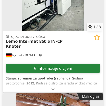
1
/
8
Stroj za izradu vrećica
Lemo
Intermat 850 STN-CP
Knoter
Njemačka
761 km
Informacije o cijeni
Stanje:
spreman za upotrebu (rabljeno)
, Godina
proizvodnje:
2012
, Radi se o stroj za izradu wicket vrećica
sa bočnim zavarom Lemo Intermat 850 STN-CP Knoter. Tip
proizvodnje: wicket vrećice za kruh, piliće, pelene, toaletni
Mali oglasi
papir, higijenske proizvode i druge vrste wicket vrećica.
Broj traka: jednostruka traka / wicket traka. Moguće