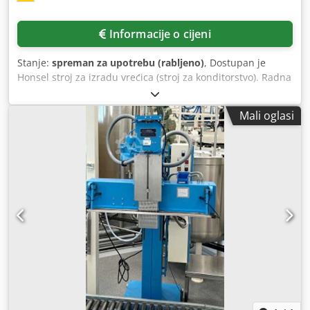
Informacije o cijeni
Stanje:
spreman za upotrebu (rabljeno)
, Dostupan je
Honsel stroj za izradu vrećica (stroj za konditorstvo). Radna
širina: 500 mm, zatvaranje omotom: jednostrano.
Uključujući kartonski dodavač s prirubnicom, sklopivi stol i
Mali oglasi
stol za odlaganje s pultom i hranilicom. Moguć je obilazak
na licu mjesta. Crodpevtqrfsfx Agkof