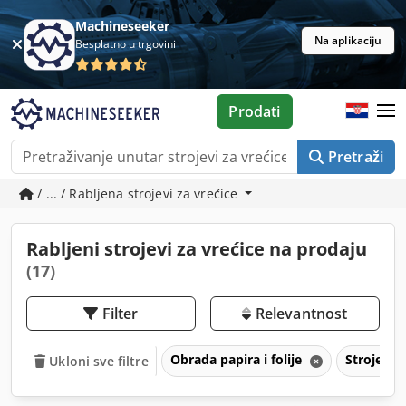
Machineseeker
Na aplikaciju
Besplatno u trgovini
Prodati
Pretraži
/ ... / Rabljena strojevi za vrećice
Rabljeni strojevi za vrećice na prodaju
(17)
Filter
Relevantnost
Obrada papira i folije
Strojevi 
Ukloni sve filtre