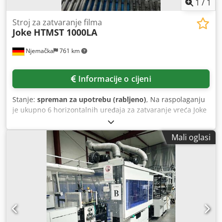
1
/
1
Stroj za zatvaranje filma
Joke
HTMST 1000LA
Njemačka
761 km
Informacije o cijeni
Stanje:
spreman za upotrebu (rabljeno)
, Na raspolaganju
je ukupno 6 horizontalnih uređaja za zatvaranje vreća Joke
s vakuumskom i funkcijom za velike spremnike. Duljina
vara: 1000 mm, način varenja: impulsno varenje, varna
Mali oglasi
snaga: 2x0,4 mm, širina šava: 6–8 mm, otvor vodilica: 30
mm, dubina umetanja: 153 mm, dimenzije stroja (D/Š/V):
cca 1300/1100/1950 mm. Dokumentacija je dostupna.
Moguće je razgledavanje na licu mjesta. Codpfxsw R U Ate
Agksrf