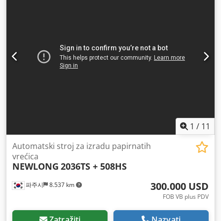
1
/
11
Automatski stroj za izradu papirnatih
vrećica
NEWLONG
2036TS + 508HS
300.000 USD
파주시
8.537 km
FOB VB plus PDV
Zatražiti
Nazvati