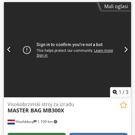
Mali oglasi
1
/
3
Visokobrzinski stroj za izradu
MASTER BAG
MB300X
Hoofddorp
1.109 km