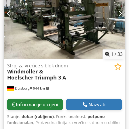
glave S novim električnim sustavom, novim trofaznim
glavnim motorom s inverterom, mehaničkim i električnim
kočionim sustavom, Sole sustavom lijepljenja s neovisnim
motorom Maks. širina papira: 830 mm Maks. promjer role:
1000 mm Unutarnji promjer jezgre: 70/76 mm Brzina: 100-
180 vrećica/min Formirajuće ploče: 115, 140, 190, 220, 300
mm Crjdpfx Agsy Icv Dskof Tiskarski cilindri: 4 x 280, 2 x
350, 2 x 410, 2 x 480, 2 x 560 mm Moguće vidjeti u radu
Dostupno odmah
1
/
33
Stroj za vrećice s blok dnom
Windmoller &
Hoelscher
Triumph 3 A
Duisburg
944 km
Informacije o cijeni
Nazvati
Stanje:
dobar (rabljeno)
, Funkcionalnost:
potpuno
funkcionalan
, Proizvodna linija za vrećice s dnom u obliku
bloka i obične papirnate vrećice. Na zahtjev, možemo vam