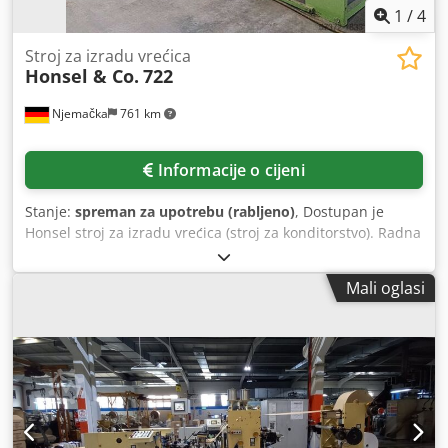
1
/
4
Stroj za izradu vrećica
Honsel & Co.
722
Njemačka
761 km
Informacije o cijeni
Stanje:
spreman za upotrebu (rabljeno)
, Dostupan je
Honsel stroj za izradu vrećica (stroj za konditorstvo). Radna
širina: 500 mm, zatvaranje omotom: jednostrano. Uključuje
dodavač s prirubnicom od kartona. Sustav je djelomično
Mali oglasi
demontiran. Zupčaste remene treba zategnuti i neke od
njih zamijeniti. Kotači zupčastog remena su rastavljeni i
moraju se ugraditi. Moguć je obilazak na licu mjesta.
Crjdpfx Agevtqrljkjf