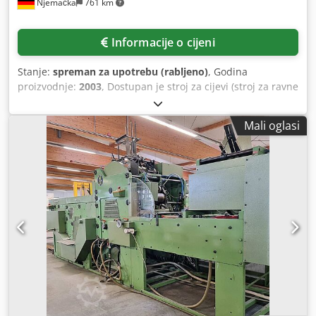
Njemačka
761 km
Informacije o cijeni
Stanje:
spreman za upotrebu (rabljeno)
, Godina
proizvodnje:
2003
, Dostupan je stroj za cijevi (stroj za ravne
vrećice s omotom) Honsel & Co., koji je 2003. godine
revidirao PCM. Širina role: 980 mm, raspon duljine vrećice
Mali oglasi
s omotom: 280 mm-710 mm, raspon duljine vrećice kao
cijevi bez omota: 710 mm-1020 mm. Uključujući jedinicu za
fleksografski tisak i opsežan pribor za pretvorbu formata.
Dokumentacija dostupna. Moguć je obilazak na licu mjesta.
Crsdpfx Agevtqq Uskef