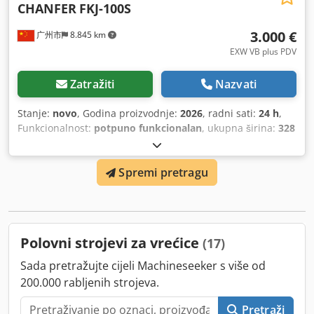
CHANFER
FKJ-100S
dodatne fotografije, videozapise ili ponudu, molimo
kontaktirajte nas.
3.000 €
广州市
8.845 km
EXW VB plus PDV
Zatražiti
Nazvati
Stanje:
novo
, Godina proizvodnje:
2026
, radni sati:
24 h
,
Funkcionalnost:
potpuno funkcionalan
, ukupna širina:
328
mm
, ukupna duljina:
611 mm
, ukupna visina:
575 mm
,
vrsta ulazne struje:
Klima uređaj
, snaga servomotora:
450
Spremi pretragu
W
, snaga:
0,45 kW (0,61 KS)
, ukupna masa:
25 kg
,
Oprema:
CE oznaka
, Ovaj je proizvod dizajniran za obradu
cijelih snopova listovnih proizvoda kao što su razglednice,
čestitke, oznake, vrećice za pakiranje i neformatirane
stavke, papirnate kutije, naljepnice, kuverte, crvene
Polovni strojevi za vrećice
(17)
kuverte itd.; Presavijeni proizvodi poput: uputa za
uporabu, promotivnih plakata i raznih presavijenih
Sada pretražujte cijeli Machineseeker s više od
proizvoda različitih veličina; Ovaj proizvod, kao što su
200.000 rabljenih strojeva.
upute, kartične knjige, bilježnice, anime knjige, časopisi i
razni drugi proizvodi slični knjigama različitih veličina,
Pretraži