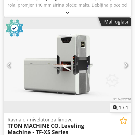
rola, promjer 140 mm širina ploče: maks. Debljina ploče od
2.000 mm: 4 - 10 mm Csdpfxednzr Ue Ahbjrf
Mali oglasi
1
/
1
Ravnalo / nivelator za limove
TFON MACHINE CO.
Leveling
Machine - TF-XS Series