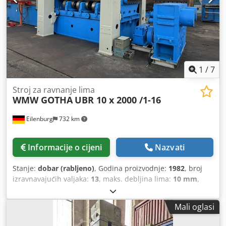
Glavni pogon / nazivna snaga glavnog pogona: 90 kW
Crodpfx Ajzly Rqjhbjf Ukupna priključna snaga: 138 kW
1
/
7
Stroj za ravnanje lima
WMW GOTHA
UBR 10 x 2000 /1-16
Eilenburg
732 km
Informacije o cijeni
Nazvati
Stanje:
dobar (rabljeno)
, Godina proizvodnje:
1982
, broj
izravnavajućih valjaka:
13
, maks. debljina lima:
10 mm
,
Godina proizvodnje: 1982/2024 Širina lima: 2000 mm
Debljina lima - max.: 10 mm Debljina lima - min.: 3 mm
Mali oglasi
Broj ravnalnih valjaka: 13 valjaka Promjer ravnalnih valjaka:
145 mm Brzina ravnanja: 16 m/min Dužina valjka: 2330