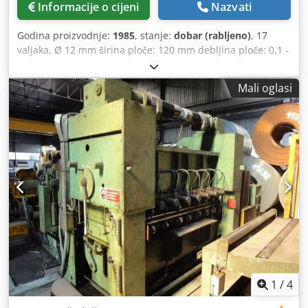
Informacije o cijeni
Nazvati
Godina proizvodnje:
1985
, stanje:
dobar (rabljeno)
, 17
valjaka, Ø 12 mm širina ploče: 120 mm debljina ploče: 0,1 -
2 mm Credpjbif Edofx Ahbjf
Mali oglasi
1
/
4