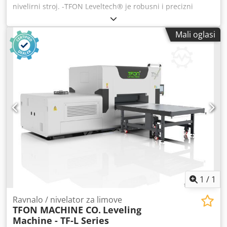
nivelirni stroj. -TFON Leveltech® je robusni i precizni
nivelirni stroj dizajniran za obradu širokog raspona
debljina materijala s učinkovitošću i lakoćom. Konstruiran
Mali oglasi
za pouzdanost i visok učinak, osigurava ravne, glatke
površine metalnih limova i traka kako bi zadovoljio stroge
standarde kvalitete. Ključne specifikacije: Cjdpfx
Ahjkyrphjborf -Debljina materijala: 1 mm – 30 mm. -
Maksimalna širina materijala: 1.600 mm. -Minimalna
duljina materijala: 145 mm. -Sustav brze izmjene
ravnjačkih valjaka: standardno. -Podešavanje razmaka za
ravnanje: servo hidraulički s PLC upravljanjem. -Dimenzije
stroja (D × Š × V): 5.465 × 6.735 × 2.300 mm -Ukupna masa:
40.000 kg.
1
/
1
Ravnalo / nivelator za limove
TFON MACHINE CO.
Leveling
Machine - TF-L Series