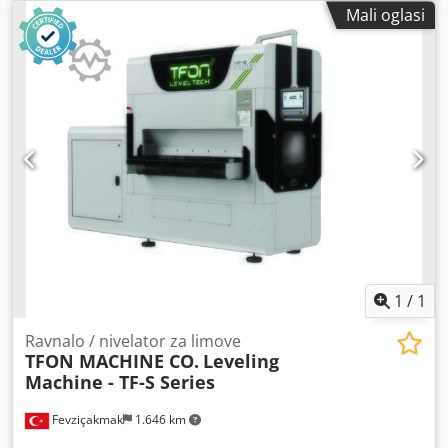
15 mm s naprednim kontrolnim funkcijama za optimalne
Mali oglasi
performanse i jednostavnost korištenja. Ključne
specifikacije: -Debljina materijala: 1 – 15 mm. -Maksimalna
širina materijala: 1.600 mm Minimalna duljina materijala:
110 mm Sustav za brzo izmjenjivanje ravnajućih valjaka:
Standard Podešavanje razmaka za ravnanje: Servo
hidraulično / PC upravljanje. Zaštita od preopterećenja:
Standard Upravljački zaslon: Ekran na dodir Cjdpfjkyrqfex
Ahbsrf Dimenzije stroja (D × Š × V): 3.500 × 2.905 × 1.950
mm Ukupna masa: 19.000 kg
1
/
1
Ravnalo / nivelator za limove
TFON MACHINE CO.
Leveling
Machine - TF-S Series
Fevziçakmak
1.646 km