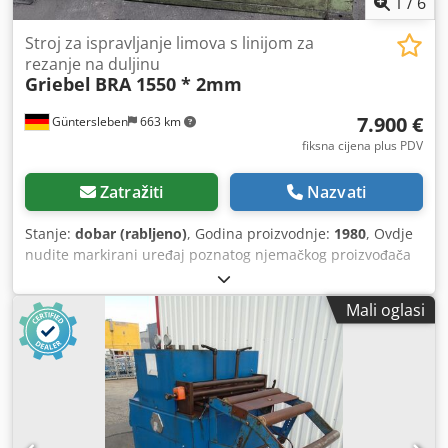
1
/
6
Stroj za ispravljanje limova s linijom za
rezanje na duljinu
Griebel
BRA 1550 * 2mm
7.900 €
Güntersleben
663 km
fiksna cijena plus PDV
Zatražiti
Nazvati
Stanje:
dobar (rabljeno)
, Godina proizvodnje:
1980
, Ovdje
nudite markirani uređaj poznatog njemačkog proizvođača
Griebel. Značajke uređaja: Električni dovod, stroj za rezanje
i ravnanje Reže do 2 mm čelika prema natpisnoj pločici –
Mali oglasi
aluminij znatno više Iskoristiva duljina: nešto više od 1,5 m
Debljina lima željezo: 2 mm Ravna lim pomoću podesivog
viševalnog sustava Csdjzcxa Hepfx Ahborf Duljina i broj
komada mogu se unaprijed podesiti Težina cca 2 t Imamo i
druge strojeve i alate na raspolaganju Dobit ćete račun
prema §25a Zakona o PDV-u – PDV je uključen u iznos
računa. Mogu organizirati špeditersku službu na zahtjev,