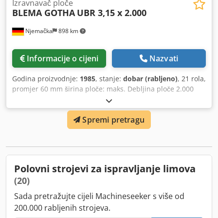
Izravnavač ploče
BLEMA GOTHA
UBR 3,15 x 2.000
Njemačka
898 km
Informacije o cijeni
Nazvati
Godina proizvodnje:
1985
, stanje:
dobar (rabljeno)
, 21 rola,
promjer 60 mm širina ploče: maks. Debljina ploče 2.000
mm: 0,8 - 3,15 mm Credpfjgq Dz Uex Ahbjf
Spremi pretragu
Polovni strojevi za ispravljanje limova
(20)
Sada pretražujte cijeli Machineseeker s više od
200.000 rabljenih strojeva.