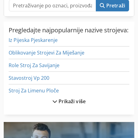
Pretraži
Pregledajte najpopularnije nazive strojeva:
Iz Pijeska Pjeskarenje
Oblikovanje Strojevi Za Miješanje
Role Stroj Za Savijanje
Stavostroj Vp 200
Stroj Za Limenu Ploče
Prikaži više
Stroj Za Mljevenje
Stroj Za Ravnanje Cijevi
Stroj Za Savijanje