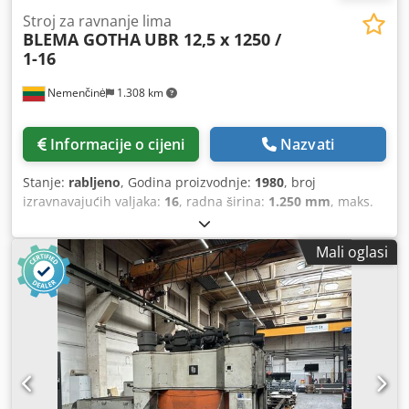
Stroj za ravnanje lima
BLEMA GOTHA
UBR 12,5 x 1250 /
1-16
Nemenčinė
1.308 km
Informacije o cijeni
Nazvati
Stanje:
rabljeno
, Godina proizvodnje:
1980
, broj
izravnavajućih valjaka:
16
, radna širina:
1.250 mm
, maks.
debljina lima:
12 mm
, ukupna masa:
24.825 kg
,
Proizvedeno od BLEMA GOTHA (Njemačka) Maksimalna
Mali oglasi
debljina lima, mm: 12,5 Maksimalna širina lima, mm: 1250
Broj ravnajućih valjaka: 16 Brzina ravnanja, m/min: 16
Snaga motora, kW: 54 Crsdpfezap Rwox Ahbof Težina
stroja, kg: 24825 Stroj za ravnanje limova BLEMA GOTHA
UBR 12,5 x 1250 / 1-16 WMW UBR 12,5 x 1250/1-16 je
industrijski viševaljni stroj za ravnanje limova. Stroj je
kompletan i može biti odmah pripremljen za isporuku.