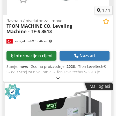
1
/
1
Ravnalo / nivelator za limove
TFON MACHINE CO.
Leveling
Machine - TF-S 3513
Fevziçakmak
1.646 km
Informacije o cijeni
Nazvati
Stanje:
novo
, Godina proizvodnje:
2026
, -Tfon Leveltech®
S-3513 Stroj za niveliranje. -Tfon Leveltech® S-3513 je
precizni stroj za niveliranje optimiziran za ultra tanke
materijale, koji kombinira napredne elektromehaničke
Mali oglasi
kontrole s jednostavnim rukovanjem za dosljedne,
visokokvalitetne rezultate poravnavanja. -Glavne tehničke
karakteristike: Debljina materijala: 0 – 0,3 mm.
Cedjkyrzlepfx Ahborf Maksimalna širina materijala: 1.300
mm Minimalna duljina materijala: 70 mm Sustav brze
zamjene ravnalnih valjaka: standard. Podešavanje razmaka