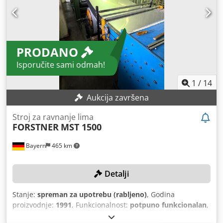
razmaka niveliranja: Servo hidrauličko / PLC upravljano.
Težina stroja: M-5560: 12.000 kg M-5511: 15.000 kg M-5513:
18.000 kg M-5516: 19.000 kg Dimenzije stroja (D × Š × V): M-
5560: 2.800 × 2.905 × 1.950 mm M-5511: 3.300 × 2.905 ×
PRODANO
1.950 mm M-5513: 3.500 × 2.905 × 1.950 mm M-5516: 3.700
× 2.905 × 1.950 mm
Isporučite sami odmah!
1
/
14
Aukcija završena
Stroj za ravnanje lima
FORSTNER
MST 1500
Bayern
465 km
Detalji
Stanje:
spreman za upotrebu (rabljeno)
, Godina
proizvodnje:
1991
, Funkcionalnost:
potpuno funkcionalan
,
radna širina:
1.500 mm
, maks. debljina lima:
1 mm
,