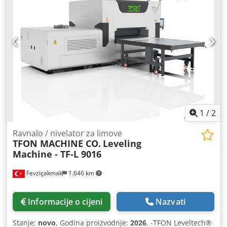
1
/
2
Ravnalo / nivelator za limove
TFON MACHINE CO.
Leveling
Machine - TF-L 9016
Fevziçakmak
1.646 km
Informacije o cijeni
Nazvati
Stanje:
novo
, Godina proizvodnje:
2026
, -TFON Leveltech®