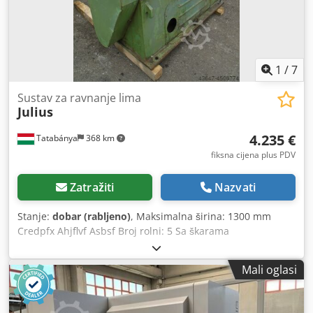
1
/
7
Sustav za ravnanje lima
Julius
4.235 €
Tatabánya
368 km
fiksna cijena plus PDV
Zatražiti
Nazvati
Stanje:
dobar (rabljeno)
, Maksimalna širina: 1300 mm
Credpfx Ahjflvf Asbsf Broj rolni: 5 Sa škarama
Mali oglasi