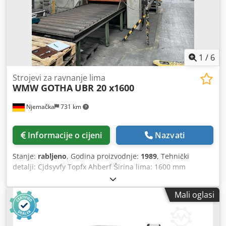
1
/
6
Strojevi za ravnanje lima
WMW GOTHA
UBR 20 x1600
Njemačka
731 km
Informacije o cijeni
Nazvati
Stanje:
rabljeno
, Godina proizvodnje:
1989
, Tehnički
detalji: Cjdsyvfy Topfx Ahberf Širina lima: 1600 mm
Debljina lima: 20 mm Minimalna debljina lima: 6 mm Broj
ispravljačkih valjaka: 11 Promjer ispravljačkih valjaka: 180
Mali oglasi
mm Brzina ravnanja: 10 m/min Priključna snaga: 76 kW
Ukupna potrebna snaga: 75 kW Težina stroja cca: 39,2 t
Stroj za ravnanje hladno valjanog lima UBR 20x1600