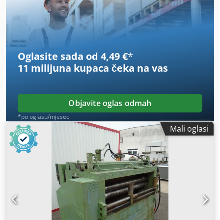
Oglasite sada od 4,49 €
*
11 milijuna kupaca
čeka na vas
Objavite oglas odmah
*po oglasu/mjesec
Mali oglasi