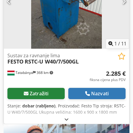
viličar je na raspolaganju. Besplatno utovaranje kao na
slikama. Pregled i testiranje su mogući nakon telefonskog
dogovora. Plaćanje gotovinom prilikom preuzimanja – ako
mogu još nešto učiniti za vas, molim vas nazovite – hvala.
Preuzimanje bi trebalo biti unutar 8 dana nakon završetka
aukcije.
1
/
11
Sustav za ravnanje lima
FESTO
RSTC-U W40/7/500GL
2.285 €
Tatabánya
368 km
fiksna cijena plus PDV
Zatražiti
Nazvati
Stanje:
dobar (rabljeno)
, Proizvođač: Festo Tip stroja: RSTC-
U W40/7/500GL Ukupna veličina: 1600 x 900 x 1800 mm
Širina ploče: 500 mm Broj valjaka: 6 Napon: 380 V
Credpshwta Ejfx Ahbof