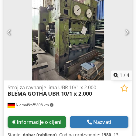
mm Međusobni razmak ravnalnih valjaka: 150 mm Promjer
potpornih valjaka: 290 mm Glavni pogonski motor: 30 kW
Težina: 32 t Dodatne informacije - Broj potpornih valjaka:
21/24 - Broj potpornja (gore/dolje): 3/3 - Brzina hoda
traverse: 0,71 mm/s Crodjzly Nmopfx Ahbof - Hod traverse:
-18 mm do +42 mm - Maks. nagib donje traverse: 8 mm
1
/
4
Stroj za ravnanje lima UBR 10/1 x 2.000
BLEMA GOTHA
UBR 10/1 x 2.000
Njemačka
898 km
Informacije o cijeni
Nazvati
Stanje:
dobar (rabljeno)
, Godina proizvodnje:
1980
, 13