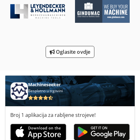
Strojevi Za Savijanje Cijevi
Strojevi Za Savijanje Lima
Strojevi Za Tisak
Strojevi Za Čarape
Oglasite ovdje
Strojevi Za Čišćenje
Žulj Stroj Za Ljekarne
Machineseeker
Besplatno u trgovini
Broj 1 aplikacija za rabljene strojeve!