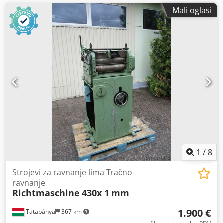
Mali oglasi
1
/
8
Strojevi za ravnanje lima Tračno
ravnanje
Richtmaschine
430x 1 mm
1.900 €
Tatabánya
367 km