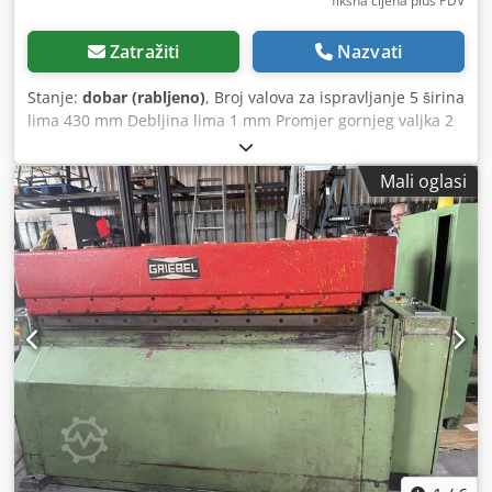
fiksna cijena plus PDV
Zatražiti
Nazvati
Stanje:
dobar (rabljeno)
, Broj valova za ispravljanje 5 širina
lima 430 mm Debljina lima 1 mm Promjer gornjeg valjka 2
Gornje valjke - Ø 60 mm Donji promjer valjka 3 Donje valjke
- Ø 60 mm Csdpfx Ajgvl U Rjhborf
Mali oglasi