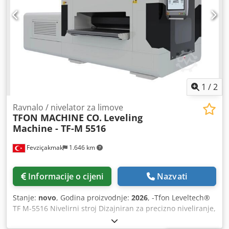
za ravnanje: elektromehaničko / PC upravljano. Dimenzije
stroja (D × Š × V): 2.685 × 1.585 × 1.820 mm. Ukupna masa:
5.000 kg.
1
/
2
Ravnalo / nivelator za limove
TFON MACHINE CO.
Leveling
Machine - TF-M 5516
Fevziçakmak
1.646 km
Informacije o cijeni
Nazvati
Stanje:
novo
, Godina proizvodnje:
2026
, -Tfon Leveltech®
TF M-5516 Nivelirni stroj Dizajniran za precizno niveliranje,
TF M-5516 učinkovito obrađuje debljine materijala od 1 do