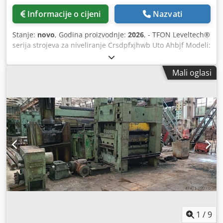
Informacije o cijeni
Nazvati
Stanje:
novo
, Godina proizvodnje:
2026
, - TFON Leveltech®
serija strojeva za niveliranje Crsdpfxjhwb Uto Ahbjf Modeli:
S-3560, S-3511, S-3513, S-3516 - Dizajnirani za precizno
niveliranje tankih materijala, ovi strojevi sadrže napredne
Mali oglasi
elektromehaničke kontrole i korisnički prihvatljive
upravljačke ekrane na dodir za učinkovito upravljanje. -
Debljina materijala: 0,3 mm – 5,0 mm. Maksimalna širina
materijala: - S-3560: 600 mm - S-3511: 1.100 mm. - S-3513:
1.300 mm - S-3516: (širina nije specificirana) Minimalna
duljina materijala: 70 mm. Podešavanje razmaka za
ravnanje: Elektromehaničko / PLC kontrolirano Zaštita od
preopterećenja: standardno. Upravljački ekran: ekran na
dodir Težina stroja: S-3560: 5.000 kg S-3511: 10.000 kg S-
3513: 14.000 kg Dimenzije stroja (D × Š × V): S-3560: 1.985 ×
1.585 × 1.820 mm S-3511: 2.485 × 1.585 × 1.820 mm S-3513:
2.695 × 1.585 × 1.820 mm.
1
/
9