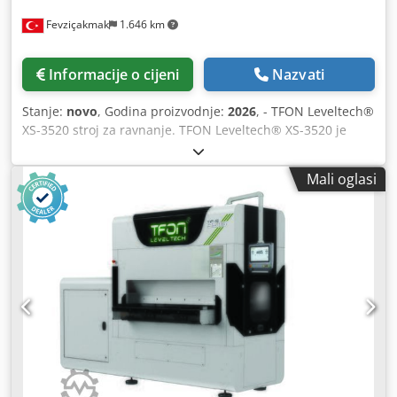
Fevziçakmak
1.646 km
Informacije o cijeni
Nazvati
Stanje:
novo
, Godina proizvodnje:
2026
, - TFON Leveltech®
XS-3520 stroj za ravnanje. TFON Leveltech® XS-3520 je
kompaktno i učinkovito rješenje za ravnanje, namijenjeno
tankim materijalima i manjim širinama. Opremljen
Mali oglasi
naprednim elektromehaničkim upravljanjem i korisnički
prilagođenim upravljanjem putem dodirnog zaslona,
omogućuje precizno ravnanje uz pouzdanu zaštitu od
preopterećenja za povećanu sigurnost. - Ključne tehničke
karakteristike: Debljina materijala: 0,3 mm – 5,0 mm.
Maksimalna širina materijala: 200 mm. Minimalna duljina
materijala: 70 mm Cjdpsityvfjfx Ahborf Podešavanje
razmaka ravnanja: elektromehaničko / PLC upravljano.
Zaštita od preopterećenja: standard. Upravljačko sučelje:
HMI dodirni zaslon. Težina stroja: 2.000 kg. Dimenzije
stroja (D × Š × V): 2.225 × 1.595 × 1.850 mm.