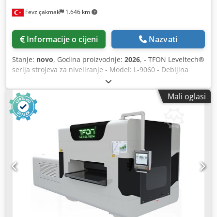
Fevziçakmak
1.646 km
Informacije o cijeni
Nazvati
Stanje:
novo
, Godina proizvodnje:
2026
, - TFON Leveltech®
serija strojeva za niveliranje - Model: L-9060 - Debljina
materijala: 1,0 mm – 30,0 mm - Maksimalna širina
materijala: 600 mm - Minimalna duljina materijala: 145
Mali oglasi
mm - Podešavanje razmaka za ravnanje: servo hidrauličko /
PLC upravljanje - Zaštita od preopterećenja: standard -
Težina stroja: 26.000 kg - Dimenzije stroja (D × Š × V): 4.400
× 7.185 × 2.260 mm Model: L-9011 - Debljina materijala: 1,0
mm – 30,0 mm - Maksimalna širina materijala: 1.100 mm -
Minimalna duljina materijala: 145 mm - Podešavanje
razmaka za ravnanje: servo hidrauličko / PLC upravljanje -
Zaštita od preopterećenja: standard - Težina stroja: 31.000
kg - Dimenzije stroja (D × Š × V): 4.600 × 7.185 × 2.260 mm
Model: L-9013 Credohwb U Tspfx Ahbjf - Debljina
materijala: 1,0 mm – 30,0 mm - Maksimalna širina
materijala: 1.300 mm - Minimalna duljina materijala: 145