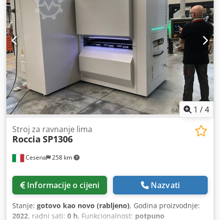
1
/
4
Stroj za ravnanje lima
Roccia
SP1306
Cesena
258 km
Informacije o cijeni
Nazvati
Stanje:
gotovo kao novo (rabljeno)
, Godina proizvodnje:
2022
, radni sati:
0 h
, Funkcionalnost:
potpuno