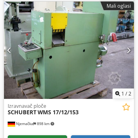
TEHNIČKI DETALJI Cjdpfx Ajx I Egrohberf Širina lima: 1.500
Mali oglasi
mm Debljina lima: 1,5 mm
1
/
2
Izravnavač ploče
SCHUBERT
WMS 17/12/153
Njemačka
898 km