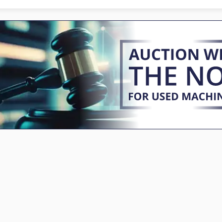
Stol Za Bušenje
Strojevi Za Bušenje
Stolni Strojevi Za Bušenje
Strojevi Za Oblikovanje
Stroj Za Brušenje
Strojevi Za Obrubljivanje