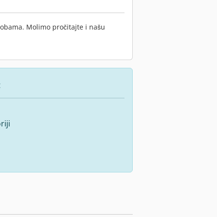
sobama. Molimo pročitajte i našu
:
iji