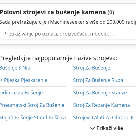
Polovni strojevi za bušenje kamena
(0)
Sada pretražujte cijeli Machineseeker s više od 200.000 rablj
Pregledajte najpopularnije nazive strojeva:
Bušenje S Niti
Stroj Za Bušenje
Iz Pijeska Pjeskarenje
Stroj Za Bušenje Rupa
Jedinice Za Bušenje
Stroj Za Bušenje Stanze
Pneumatski Stroj Za Bušenje
Stroj Za Rezanje Kamena
Stajati Bušenje Stand Bušilica
Strojevi I Alati Z
Prikaži više
Stavostroj Vp 200
Strojevi Za Brušenje