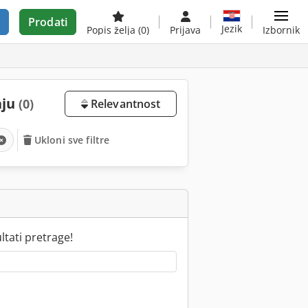
Prodati
Jezik
Popis želja
(0)
Prijava
Izbornik
aju
(0)
Relevantnost
Ukloni sve filtre
tati pretrage!