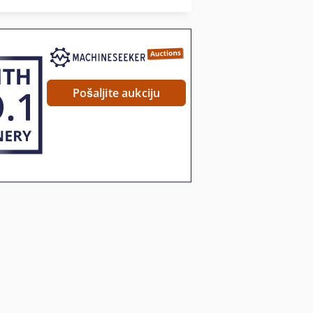
Univerzalni Stroj Za Bušenje
Pošaljite aukciju