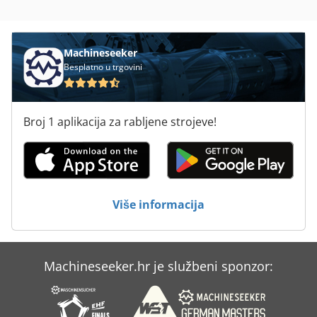
Mašini Za Glodanje
Nc Glodalica
Machineseeker
Besplatno u trgovini
Okvir Za
Rub Ljepilo Za
Broj 1 aplikacija za rabljene strojeve!
Stajati Bušenje Stand Bušilica
Stroj Za Rezanje Kamena
Strojevi I Alati Za Obradu Kamena
Više informacija
Vode Utor Za Glodanje
Machineseeker.hr je službeni sponzor: