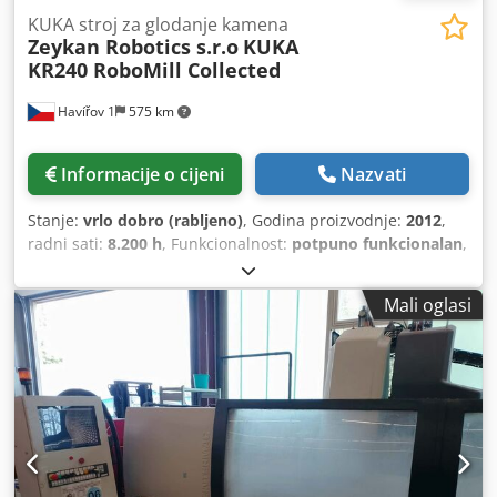
KUKA stroj za glodanje kamena
Zeykan Robotics s.r.o
KUKA
KR240 RoboMill Collected
Havířov 1
575 km
Informacije o cijeni
Nazvati
Stanje:
vrlo dobro (rabljeno)
, Godina proizvodnje:
2012
,
radni sati:
8.200 h
, Funkcionalnost:
potpuno funkcionalan
,
točnost ponavljanja:
0,3 mm
, širina stola:
2.200 mm
, vrsta
ulazne struje:
trofazni
, masa obratka (maks.):
6.000 kg
,
Mali oglasi
duljina stola:
3.200 mm
, maksimalna brzina vretena
glodalice:
12.000 okr/min
, ____RoboMill 2KR240 S20BT40
TT6t TB16 WM1 – Preuzeto Kompleks za obradu kamena
nove generacije s robotskom tehnologijom “NIJE POTREBNA
BETONSKA TEMELJA” Predstavljeni robotski kompleks
temelji se na robotu KUKA KRC2 iz 2012. godine. Sustav se
može isporučiti i s: - rabljenim robotima KUKA KRC4, -
potpuno novim robotima KUKA KRC4, - robotima nove