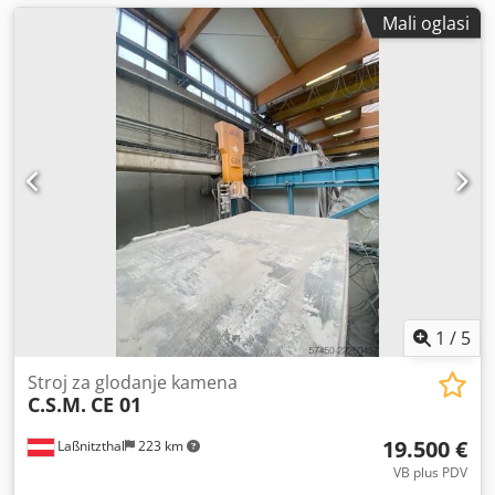
Mali oglasi
1
/
5
Stroj za glodanje kamena
C.S.M.
CE 01
19.500 €
Laßnitzthal
223 km
VB plus PDV