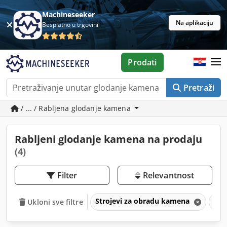
Machineseeker
Na aplikaciju
Besplatno u trgovini
Prodati
Pretraži
/ ... / Rabljena glodanje kamena
Rabljeni glodanje kamena na prodaju
(4)
Filter
Relevantnost
Strojevi za obradu kamena
Glo
Ukloni sve filtre