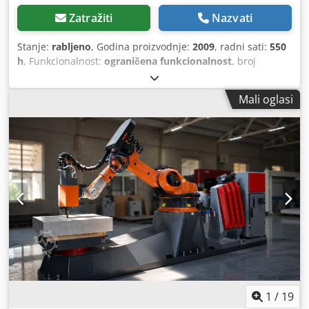
Zatražiti
Nazvati
Stanje:
rabljeno
, Godina proizvodnje:
2009
, radni sati:
550
h
, Funkcionalnost:
ograničena funkcionalnost
, broj
stroja/vozila:
041
, Mostna pila za mramor i granit s
rotirajućim i nagibnim stolom, dostupni su novi čelični
Mali oglasi
temelji za most i stol. Dimenzije: 560 cm duljina, 460 cm
širina, 300 cm visina. Težina cca 6160 kg. Inverter za motor
pile, radni stol s motornim pogonom i podešavanjem
nagiba, linearni sustav oblikovanja, nagib pile za kose
rezove. Chodpezim Dlofx Adpja
1
/
19