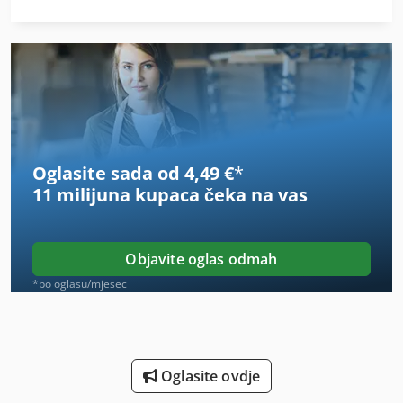
Glava Se Zakreće
Grijanje Na Drva
Hodanje Kamion
In-House Izložba
Oglasite sada od 4,49 €
*
Industrijskih Klima-Uređaj
11 milijuna kupaca
čeka na vas
Iz Pijeska Pjeskarenje
Izgradnja I Rušenje
Objavite oglas odmah
Ka 77
*po oglasu/mjesec
Kamion Guma Mjenjač
Kamion Prijenos Dizalice
Oglasite ovdje
Kamion Za Vuču