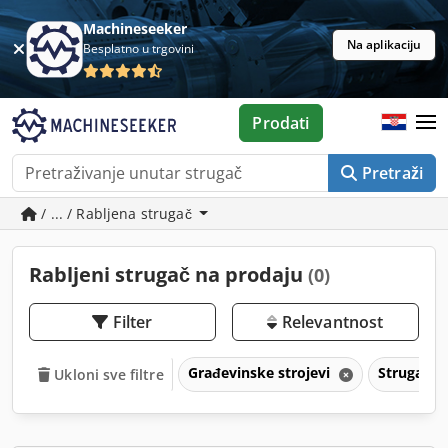
Machineseeker
Na aplikaciju
Besplatno u trgovini
Prodati
Pretraži
/ ... / Rabljena strugač
Rabljeni strugač na prodaju
(0)
Filter
Relevantnost
Građevinske strojevi
Strugač
Ukloni sve filtre