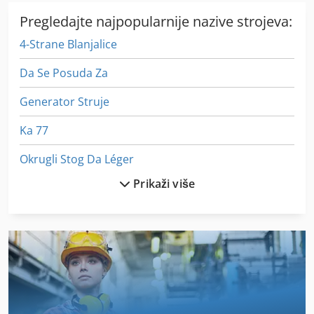
Pregledajte najpopularnije nazive strojeva:
4-Strane Blanjalice
Da Se Posuda Za
Generator Struje
Ka 77
Okrugli Stog Da Léger
Prikaži više
On 08 Utovarivačem
Proizvodi Od Tijesta
Rad Na Stroju
St Ispis Sustavi
Stavostroj Vp 200