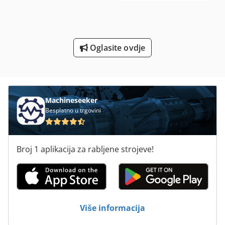
Strugač
Strugač Oprema Za Pekare
Oglasite ovdje
Strugači
Žulj Stroj Za Ljekarne
Machineseeker
Besplatno u trgovini
Broj 1 aplikacija za rabljene strojeve!
Više informacija