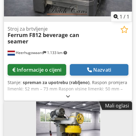
1
/
1
Stroj za brtvljenje
Ferrum
F812 beverage can
seamer
Heerhugowaard
1.133 km
Informacije o cijeni
Nazvati
Stanje:
spreman za upotrebu (rabljeno)
, Raspon promjera
limenki: 52 mm – 73 mm Raspon visine limenki: 50 mm –
190 mm Glave: 12 Crodpsyyq Dtjfx Aifef Kapacitet: do 1200
limenki u minuti
Mali oglasi