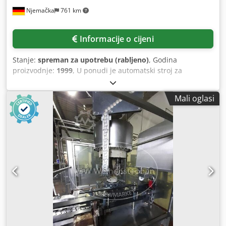
Njemačka
761 km
Informacije o cijeni
Stanje:
spreman za upotrebu (rabljeno)
, Godina
proizvodnje:
1999
, U ponudi je automatski stroj za
zatvaranje Adelski za automatsko zatvaranje boca s
navojnim čepovima. Broj glava za zatvaranje: 3, maks.
Mali oglasi
kapacitet: cca 10.000 boca/sat, smjer rada: desno → lijevo.
Uključeno cca 160.000 kom čepova. Težina: cca 1750 kg.
Dokumentacija i električne sheme su dostupne.
Razgledavanje moguće po dogovoru. Crsdjzg Iq Uopfx Aifof