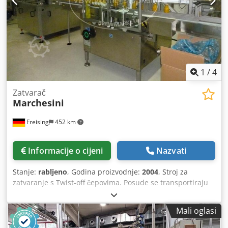
1
/
4
Zatvarač
Marchesini
Freising
452 km
Informacije o cijeni
Nazvati
Stanje:
rabljeno
, Godina proizvodnje:
2004
, Stroj za
zatvaranje s Twist-off čepovima. Posude se transportiraju
ulaznom trakom do punilice. Mehanički vibracijski
transporter stavlja čep na svaku posudu. Zatvaranje se vrši
Mali oglasi
pomoću tlačnog sustava. Zatvorene posude izlaznom
trakom izlaze iz stroja. Sadrži spremnik za poklopce i