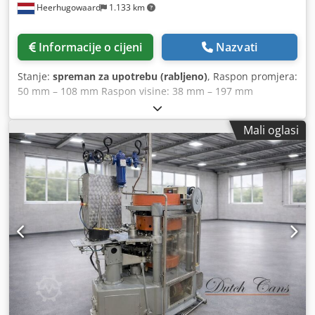
Heerhugowaard
1.133 km
Informacije o cijeni
Nazvati
Stanje:
spreman za upotrebu (rabljeno)
, Raspon promjera:
50 mm – 108 mm Raspon visine: 38 mm – 197 mm
Kapacitet proizvodnje: do 500 c.p.m. Ne. glava: 6
Crjdpfjtqmryjx Aifjf
Mali oglasi