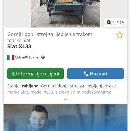
1
/
15
Gornji i donji stroj za lijepljenje trakom
marke Siat
Siat
XL33
Udine
187 km
Informacije o cijeni
Nazvati
Stanje:
rabljeno
, Gornja i donja stroj za lijepljenje trake
marke Siat, model XL33, s električnim podešavanjima,
transportnom trakom i valjkastim transporterima, rabljena.
Cedpfx Aezcatzoiferf