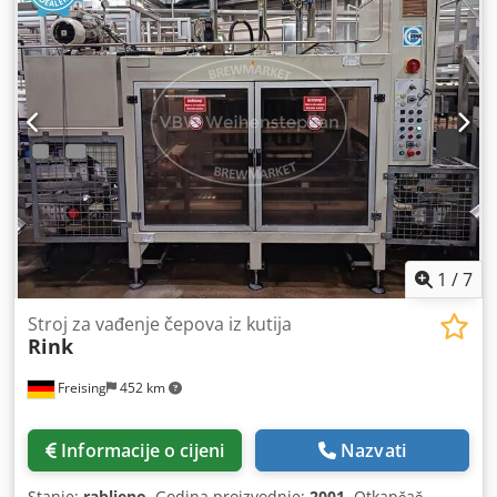
sustav za sortiranje poklopaca za pozicioniranje i transport
poklopaca do zatvarača. Poklopci se steriliziraju parom
prije uporabe. Stroj (dopuna): za Twist-off čepove Kapacitet
cca: 6.000 boca/sat Codpfxsw Tmn Hj Aifsrf Snaga: 4 kW
Struja: 8 A Napon: 400 V Frekvencija: 50 Hz Tlačni zrak: 6
bar, 80 NL/min Formati: Twist-off čepovi, promjer boce 18-
80 mm, visina boce 35-200 mm Smjer rada: lijevo -> desno
Upravljanje/kontrola: upravljački ormar s touch panelom
Oprema: upravljački ormar s touch panelom, spremnik za
poklopce, sortirka poklopaca (O.Z.A.F.), transport
poklopaca.
1
/
7
Stroj za vađenje čepova iz kutija
Rink
Freising
452 km
Informacije o cijeni
Nazvati
Stanje:
rabljeno
, Godina proizvodnje:
2001
, Otkapčač