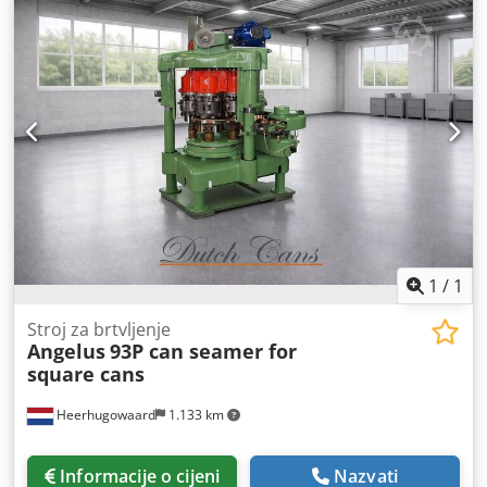
1
/
1
Stroj za brtvljenje
Angelus
93P can seamer for
square cans
Heerhugowaard
1.133 km
Informacije o cijeni
Nazvati