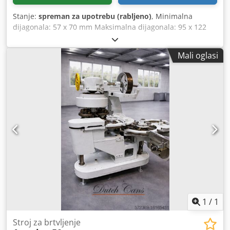
Stanje:
spreman za upotrebu (rabljeno)
, Minimalna
dijagonala: 57 x 70 mm Maksimalna dijagonala: 95 x 122
mm Raspon visine: 76 mm – 280 mm Proizvodni kapacitet:
do 300 kom/min. Codpeyyq N Asfx Aiforf
Mali oglasi
1
/
1
Stroj za brtvljenje