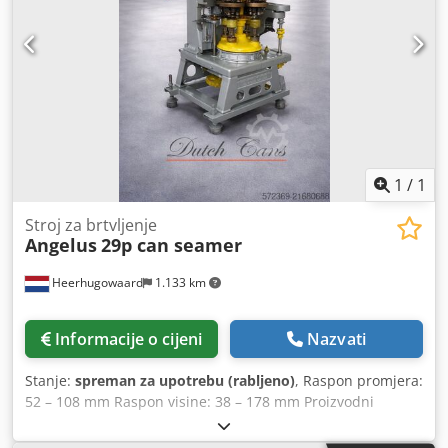
1
/
1
Stroj za brtvljenje
Angelus
29p can seamer
Heerhugowaard
1.133 km
Informacije o cijeni
Nazvati
Stanje:
spreman za upotrebu (rabljeno)
, Raspon promjera:
52 – 108 mm Raspon visine: 38 – 178 mm Proizvodni
kapacitet: 150 kom/min Broj glava: 4 Credpfoyzyvusx Aifef