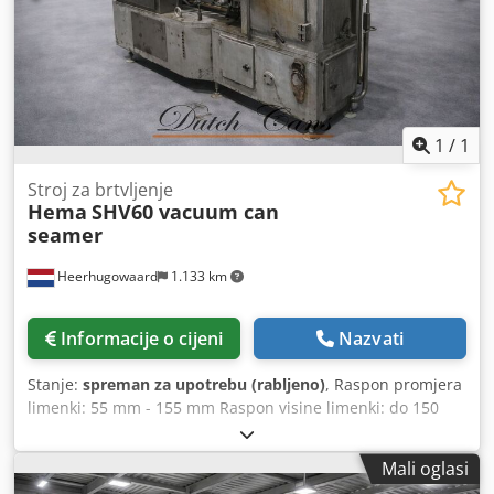
1
/
1
Stroj za brtvljenje
Hema
SHV60 vacuum can
seamer
Heerhugowaard
1.133 km
Informacije o cijeni
Nazvati
Stanje:
spreman za upotrebu (rabljeno)
, Raspon promjera
limenki: 55 mm - 155 mm Raspon visine limenki: do 150
mm Kapacitet: do 60 limenki po minuti Csdpfx Aeyyq Ixjifjrf
Mali oglasi