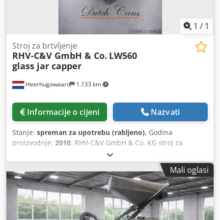
1
/
1
Stroj za brtvljenje
RHV-C&V GmbH & Co.
LW560
glass jar capper
Heerhugowaard
1.133 km
Informacije o cijeni
Nazvati
Stanje:
spreman za upotrebu (rabljeno)
, Godina
proizvodnje:
2010
, RHV-C&V GmbH & Co. KG stroj za
zatvaranje staklenki Crsdpfx Aeyxgxwsifjf tip: LW560 broj:
10172/4184 godina izgradnje: 09/2010 traka od
Mali oglasi
nehrđajućeg čelika, širina trake: 120 mm