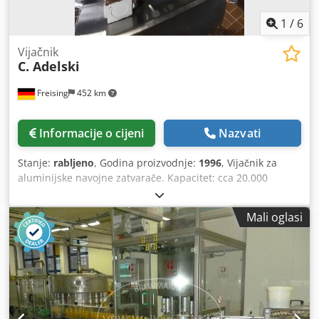
1
/
6
Vijačnik
C. Adelski
Freising
452 km
Informacije o cijeni
Nazvati
Stanje:
rabljeno
, Godina proizvodnje:
1996
, Vijačnik za
aluminijske navojne zatvarače. Kapacitet: cca 20.000
boca/sat. Pogodan za zatvaranje staklenih boca NRW tipa s
navojnim čepom. Stroj (dodatak): aluminijski navojni
Mali oglasi
zatvarači. Kapacitet cca: 20.000 boca/sat. Duljina: 1,9 m.
Širina: 1,25 m. Visina: 2,2 m. Oprema: 8 zatvarajućih glava.
Crodpfx Aoyzh Ixoifsf