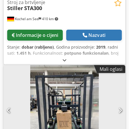
Stroj za brtvljenje
Stiller
STA300
Kochel am See
410 km
Informacije o cijeni
Nazvati
Stanje:
dobar (rabljeno)
, Godina proizvodnje:
2019
, radni
sati:
1.451 h
, Funkcionalnost:
potpuno funkcionalan
, broj
stroja/vozila:
19040
, ukupna masa:
1.000 kg
, Stiller STA
3000, proizvodnja 2019., s malim brojem radnih sati.
Mali oglasi
Credszlgqqjpfx Aifef Uređaj dolazi s kalupima za formate
99/119 mm, 73/110 mm i 73/58 mm, što znači za pakiranje
u hrpe limenki od 800 g, 400 g i 200 g. Uređaj radi
besprijekorno, no oštrica za rezanje poklopca mora se
povremeno zamijeniti.