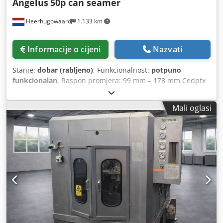
Angelus
50p can seamer
Heerhugowaard
1.133 km
Informacije o cijeni
Nazvati
Stanje:
dobar (rabljeno)
, Funkcionalnost:
potpuno
funkcionalan
, Raspon promjera: 99 mm – 178 mm Cedpfx
Aetqmv Doifjrf Raspon visine: 89 mm – 254 mm Kapacitet
proizvodnje: do 150 c.p.m. Alati za približno: 99 mm (401)
Mali oglasi
ili 153 mm (603)