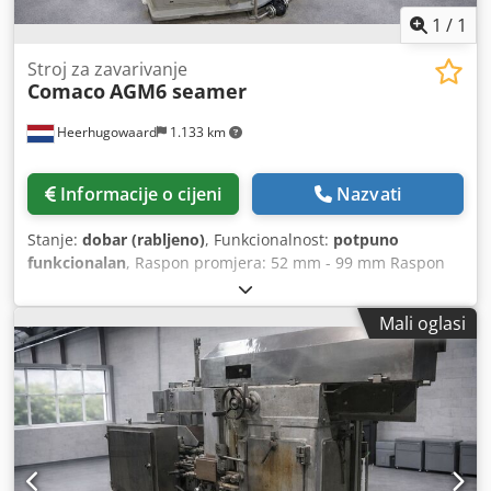
1
/
1
Stroj za zavarivanje
Comaco
AGM6 seamer
Heerhugowaard
1.133 km
Informacije o cijeni
Nazvati
Stanje:
dobar (rabljeno)
, Funkcionalnost:
potpuno
funkcionalan
, Raspon promjera: 52 mm - 99 mm Raspon
visine: Kapacitet proizvodnje: do 500 kom/min
Codpfxswxtybe Aifsrf Broj glava: 6 Alat dostupan za cca: 73
Mali oglasi
mm (ostalo na upit)