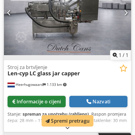
1
/
1
Stroj za brtvljenje
Len-cyp
LC glass jar capper
Heerhugowaard
1.133 km
Informacije o cijeni
Nazvati
Stanje:
spreman za upotrebu (rabljeno)
, Raspon promjera
Spremi pretragu
čepa: 28 mm – 110 mm Raspon promjera staklenke: 30 mm
– 99 mm Ubrizgavanje pare Linearni ulaz Crodpfeyzbh Sjx
Aifsf