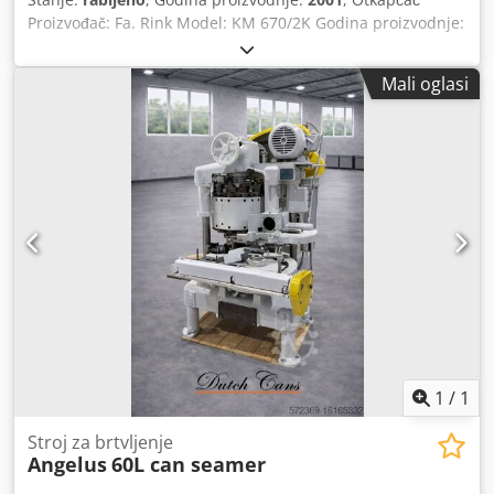
Proizvođač: Fa. Rink Model: KM 670/2K Godina proizvodnje:
2001 Stroj (detalj): otkapčač s cikličkim radom Snaga: 6,5
kW Struja: 10 A Napon: 230/400 V Credpfxew Ta D Uj Aifjf
Mali oglasi
Frekvencija: 50 Hz Duljina: 2800 mm Širina: 1000 mm
Visina: 2300 mm Formati: boce 0,33 l, boce 0,35 l, boce 0,5
l, modularna kutija Slojevi: 2x20 boca, 2x24 boca Smjer
transporta: s lijeva na desno Upravljanje: Simatic S5
Položaj: samostojeći Osnovna konstrukcija: lakirani okvir od
kutnih profila na kupolastim nogama Oprema: transport
kutija, setovi za formate/glave za otkapčanje za 2x20 i 2x24
boca, kućište s vratima, zaštitna rešetka, ormar za
upravljanje s upravljačkom pločom, razni rezervni dijelovi
1
/
1
Stroj za brtvljenje
Angelus
60L can seamer