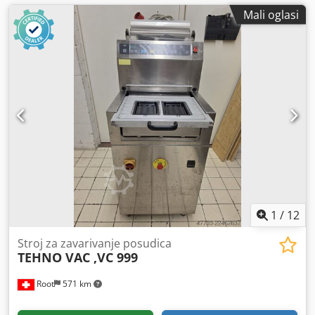
Mali oglasi
1
/
12
Stroj za zavarivanje posudica
TEHNO VAC ,VC 999
Root
571 km