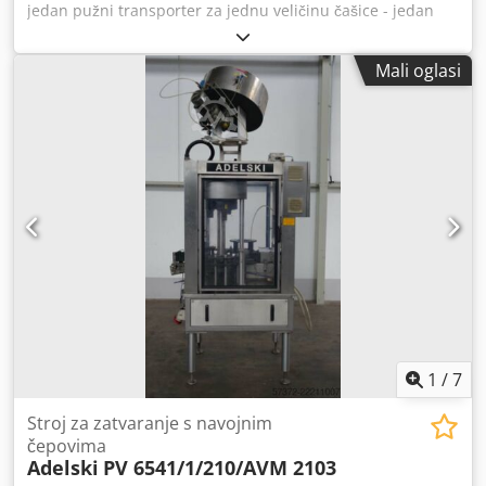
jedan pužni transporter za jednu veličinu čašice - jedan
elektronički uređaj za promjenu duljine prstena za
milimetre - motor reduktor s inverterom Danfoss - okvir u
Mali oglasi
potpunosti obložen nehrđajućim čelikom - fotoelektrična
ćelija na ulazu koja određuje brzinu prema preklopu -
protuzaustavljanje u izlazu stroja - fotoelektrična ćelija za
podešavanje duljine filma - razvodna ploča od nehrđajućeg
čelika s PLC-om Omron - sigurnosni štitnici od nehrđajućeg
čelika - za ugradnju u liniju. MAKSIMALNA SATNA BRZINA:
6.000 B / H MH.19. Credpfxjd Srnuj Aifjf
1
/
7
Stroj za zatvaranje s navojnim
čepovima
Adelski
PV 6541/1/210/AVM 2103