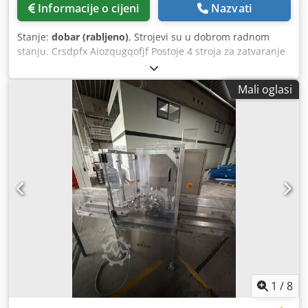
Informacije o cijeni
Nazvati
Stanje:
dobar (rabljeno)
, Strojevi su u dobrom radnom
stanju. Crsdpfx Aiozqugqofjf Postoje 4 stroja za zatvaranje
pakiranja.
Mali oglasi
1
/
8