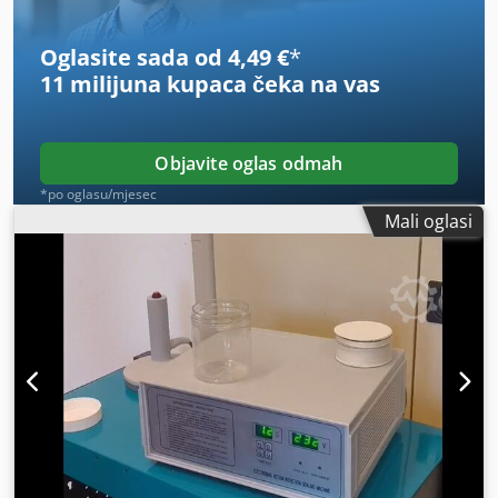
Oglasite sada od 4,49 €
*
11 milijuna kupaca
čeka na vas
Objavite oglas odmah
*po oglasu/mjesec
Mali oglasi