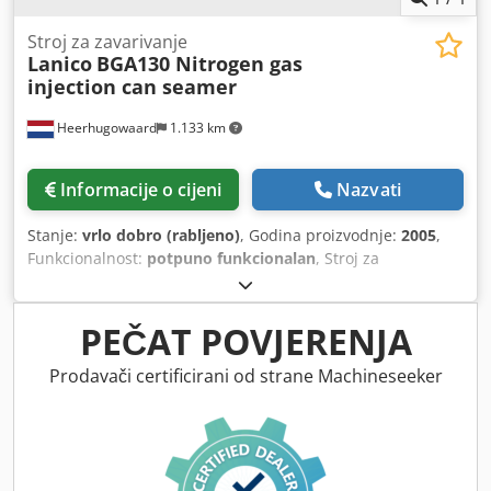
Stroj za zavarivanje
Lanico
BGA130 Nitrogen gas
injection can seamer
Heerhugowaard
1.133 km
Informacije o cijeni
Nazvati
Stanje:
vrlo dobro (rabljeno)
, Godina proizvodnje:
2005
,
Funkcionalnost:
potpuno funkcionalan
, Stroj za
ubrizgavanje plina i zatvaranje za ispiranje okruglih
limenki dušikovim plinom za prašak i kavu. Tehničke
specifikacije prema izvornom proizvođaču: - Raspon
PEČAT POVJERENJA
promjera: 56 mm – 86 mm Crsdpfxow I Ax Rj Aifof - Raspon
visine: 45 mm – 200 mm - Proizvodni kapacitet: do 50
Prodavači certificirani od strane Machineseeker
limenki u minuti - Broj glava za plinjenje: 10 - Broj glava za
zatvaranje: 1