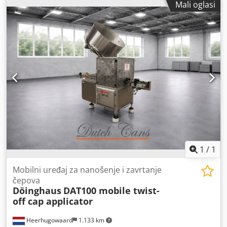
Mali oglasi
1
/
1
Mobilni uređaj za nanošenje i zavrtanje
čepova
Döinghaus
DAT100 mobile twist-
off cap applicator
Heerhugowaard
1.133 km