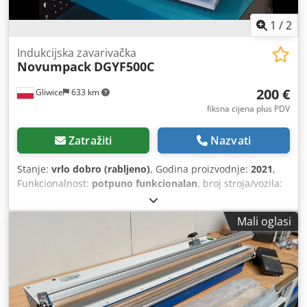
1
/
2
Indukcijska zavarivačka
Novumpack
DGYF500C
200 €
Gliwice
633 km
fiksna cijena plus PDV
Zatražiti
Nazvati
Stanje:
vrlo dobro (rabljeno)
, Godina proizvodnje:
2021
,
Funkcionalnost:
potpuno funkcionalan
, broj stroja/vozila:
3286502
, ukupna masa:
5 kg
, ulazni napon:
230 V
,
Indukcijski aparat za zavarivanje poklopaca DGYF 500C
Mali oglasi
namijenjen je indukcijsko-elektromagnetskom lijepljenju
aluminijskih poklopaca ispod čepova boca. Glavne
značajke: • Za upotrebu na plastičnim ili staklenim
spremnicima. • Vrlo jednostavno upravljanje • Ručni uređaj
za male serije • Lako prenosiv, ne zahtijeva radni prostor •
Brzina pakiranja cca 20-40 kom/min (ovisno o operateru i