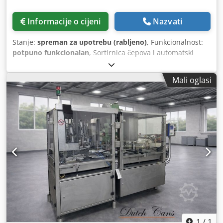
Informacije o cijeni
Nazvati
Stanje:
spreman za upotrebu (rabljeno)
, Funkcionalnost:
potpuno funkcionalan
, Sortirnica čepova i automatski
aplikator za čepove boca, poklopce staklenki itd. Codpfx
Aiezgfdxsforf
Mali oglasi
1
/
1