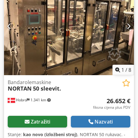
dokumentacija / priručnik
, Uz ORITEQ BC410 pro uređaj
za zatvaranje kutija, bočne strane kutija (FEFCO 410) koje
su napunjene proizvodom, lijepe se pomoću TEHNOLOGIJE
TOPLJENOG LJEPILA, čime se postiže visoka kvaliteta i
ekonomičnost. Codpfxszqt Rho Aifjrf
1
/
8
Bandarolemaskine
NORTAN
50 sleevit.
26.652 €
Hobro
1.341 km
fiksna cijena plus PDV
Zatražiti
Nazvati
Stanje:
kao novo (izložbeni stroj)
, NORTAN 50 rukavac. -