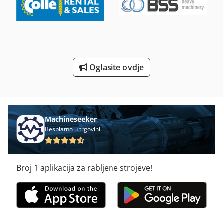
Strojevi Za Brušenje
Strojevi Za Bušenje
Strojevi Za Obrubljivanje
Oglasite ovdje
Strojevi Za Pakiranje
Univerzalni Stroj Za Bušenje
Machineseeker
Besplatno u trgovini
Broj 1 aplikacija za rabljene strojeve!