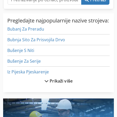
Pregledajte najpopularnije nazive strojeva:
Bubanj Za Preradu
Bubnja Sito Za Prisvojila Drvo
Bušenje S Niti
Bušenje Za Serije
Iz Pijeska Pjeskarenje
Prikaži više
Izgradnja I Rušenje
Jedinice Za Bušenje
Masine Za Uzduzno Rezanje I Premotavanje Papira
On 06 Utovarivačem