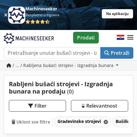
Machineseeker
Na aplikaciju
Besplatno u trgovini
Prodati
Pretraži
/ ... / Rabljena bušaći strojevi - Izgradnja bunara
Rabljeni bušaći strojevi - Izgradnja
bunara na prodaju
(0)
Filter
Relevantnost
Građevinske strojevi
Bušilice
Ukloni sve filtre