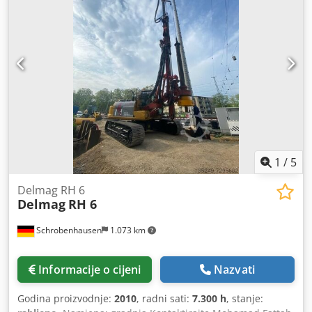
1
/
5
Delmag RH 6
Delmag
RH 6
Schrobenhausen
1.073 km
Informacije o cijeni
Nazvati
Godina proizvodnje:
2010
, radni sati:
7.300 h
, stanje: