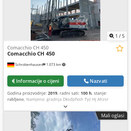
1
/
5
Comacchio CH 450
Comacchio
CH 450
Schrobenhausen
1.073 km
Informacije o cijeni
Nazvati
Godina proizvodnje:
2019
, radni sati:
100 h
, stanje:
rabljeno
, Namjena: gradnja Dksdpfxsh Tyz Hj Ahzsr
Kontaktirajte Mohamad Fattah Ahmad za više informacija.
Pogon svrdla Comacchio moment maks.190 kNm Motor
Mali oglasi
Cummins 201kW Moji detalji na upit