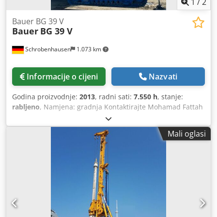
1
/
2
Bauer BG 39 V
Bauer
BG 39 V
Schrobenhausen
1.073 km
Informacije o cijeni
Nazvati
Godina proizvodnje:
2013
, radni sati:
7.550 h
, stanje:
rabljeno
, Namjena: gradnja Kontaktirajte Mohamad Fattah
Ahmad za više informacija. Superstruktura Sennebogen BS
95 Bauer UW 130 podvozje Motor CAT C15 sa 433 kW Pogon
Mali oglasi
bušilice KDK 390 S Radni sati 7.550 sati Kelly Šipka
dostupna u različitim duljinama Veliki jednoslojni vjetrovi
(glavni vjetrovi) 3m produženje jarbola Dkjdpfeh Tyy Tex
Ahzsr Pripremljeno za tvornicu kućišta Bauer BV i BTM
bušenje s dvostrukom glavom Vrlo dobro stanje!