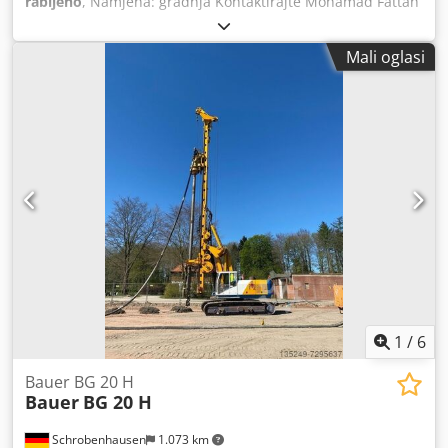
rabljeno
, Namjena: gradnja Kontaktirajte Mohamad Fattah
Ahmad za više informacija. Osnovni nosač CAT 312 Motor
67kW Stol za bušenje BT 60 / 60 kNm Kelly K 298 4/15m
Mali oglasi
Vučna sila dovodnog vitla 100 kN Djdeh Ty Acjpfx Ahzokr
Vučna sila glavnog vitla 100 kN Ukupna težina 26200 kg
NISKA GLAVA stroj!
1
/
6
Bauer BG 20 H
Bauer
BG 20 H
Schrobenhausen
1.073 km