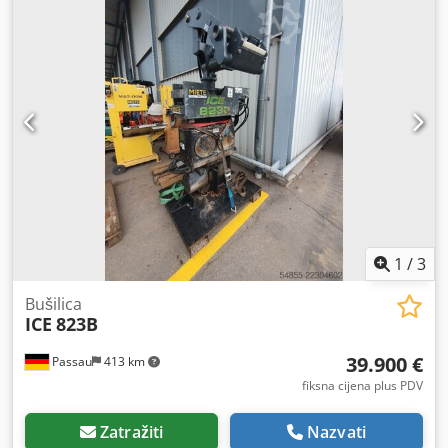
1
/
3
Bušilica
ICE
823B
39.900 €
Passau
413 km
fiksna cijena plus PDV
Zatražiti
Nazvati