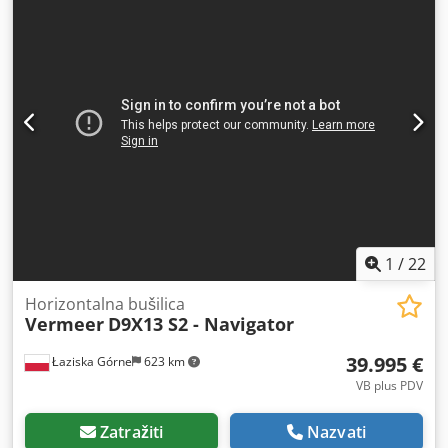
1
/
22
Horizontalna bušilica
Vermeer
D9X13 S2 - Navigator
39.995 €
Łaziska Górne
623 km
VB plus PDV
Zatražiti
Nazvati