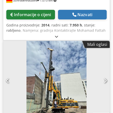
Schrobenhausen
1.073 km
Informacije o cijeni
Nazvati
Godina proizvodnje:
2014
, radni sati:
7.950 h
, stanje:
rabljeno
, Namjena: gradnja Kontaktirajte Mohamad Fattah
Ahmad za više informacija. Dodpeh Ty Agjfx Ahzskr Motor
LIEBHERR 505 kW Pogon bušilice BAT 510 Priprema za
Mali oglasi
sustav cjevovoda Vrlo dobro stanje Odmah dostupno