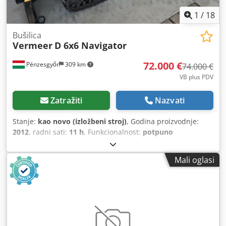
1
/
18
Bušilica
Vermeer
D 6x6 Navigator
72.000 €
Pénzesgyőr
309 km
74.000 €
VB plus PDV
Zatražiti
Nazvati
Stanje:
kao novo (izložbeni stroj)
, Godina proizvodnje:
2012
, radni sati:
11 h
, Funkcionalnost:
potpuno
funkcionalan
, broj stroja/vozila:
1VR4100C6C1000267
,
boja:
žuta
, radna masa:
1.209 kg
, masa praznog vozila:
Mali oglasi
1.209 kg
, gorivo:
dizel
, Oprema:
gumene gusjenice
, Na
prodaju je Vermeer D 6x6 Navigator kompaktna upravljana
bušilica koja je prethodno korištena isključivo za
demonstracijske i edukativne svrhe, zajedno sa svom
dodatnom opremom: 1 kom Vermeer D 6x6 Navigator
bušilica 1 kom ST 250 (960 litara) uređaj za miješanje