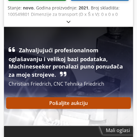
Stanje:
novo
, Godina proizvodnje:
2021
, Broj skladišta:
100549801 Dimenzije za transport (D x Š x V): 0 x 0 x 0
Djdpfx Aozkz I Iehzekr ---- Godina proizvodnje: 2021 Težina:
1060 kg Adapter ploča SW48 Likufix Lokacija: Schweinfurt
Zahvaljujući profesionalnom
oglašavanju i velikoj bazi podataka,
Machineseeker pronalazi puno ponuđača
za moje strojeve.
Christian Friedrich, CNC Tehnika Friedrich
Pošaljite aukciju
Mali oglasi