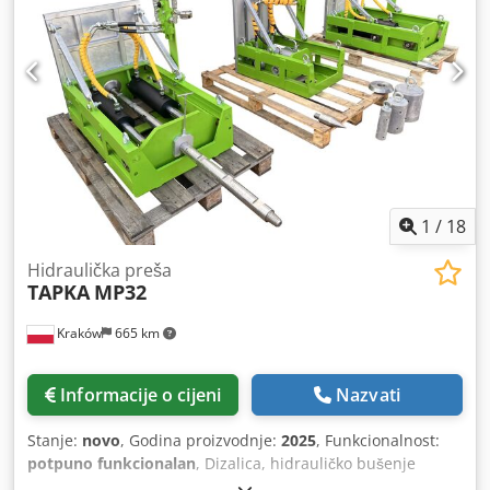
snaga motora: cca 5,4 KS dimenzije: cca 185 × 81 × 136 cm
vlastita masa: cca 182 kg Moguća kupovina samo bušilice
ili kompleta s Ditch Witch FT5 ispiralicom. Profesionalno se
bavimo prodajom građevinskih, komunalnih i
specijaliziranih strojeva. Također smo Ovlašteni prodavač
marke Subaru. Mogućnost organizacije prijevoza na
željenu adresu na području cijele Hrvatske. Za više
informacija, slika, videozapisa i tehničkih detalja
kontaktirajte naše prodavače. Kontaktirajte nas za više
informacija.
1
/
18
Hidraulička preša
TAPKA
MP32
Kraków
665 km
Informacije o cijeni
Nazvati
Stanje:
novo
, Godina proizvodnje:
2025
, Funkcionalnost:
potpuno funkcionalan
, Dizalica, hidrauličko bušenje
Hidraulični dizalica služi za pravljenje prolaza ispod cesta,