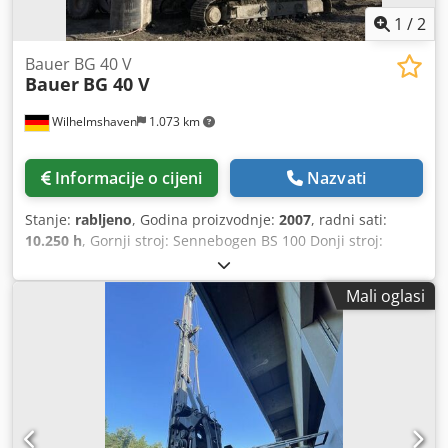
1
/
2
Bauer BG 40 V
Bauer
BG 40 V
Wilhelmshaven
1.073 km
Informacije o cijeni
Nazvati
Stanje:
rabljeno
, Godina proizvodnje:
2007
, radni sati:
10.250 h
, Gornji stroj: Sennebogen BS 100 Donji stroj:
Bauer UW 130 Motor: CAT C15 / 433 kW Mjenjač: Bauer
KDK 390 S Kelly: BK 40 / 470 Glavna vitla: 40 t Balast:
Mali oglasi
6+6,5+11,5 t Dkodpfxoh Tyzbe Ahzer Pripremljen za Kelly,
SOB/FDP, CCFA Namjena: građevinarstvo Za više
informacija obratite se Mohamadu Fattah Ahmadu.