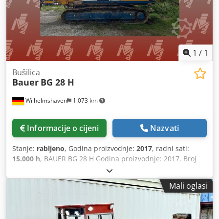
1
/
1
Bušilica
Bauer
BG 28 H
Wilhelmshaven
1.073 km
Informacije o cijeni
Nazvati
Stanje:
rabljeno
, Godina proizvodnje:
2017
, radni sati:
15.000 h
, BAUER BG 28 H Godina proizvodnje: 2017. Broj
radnih sati: približno 15000 Dedpfx Ahozqct Eezekr Gornji
dio stroja: BAUER BT 75 Više informacija na upit.
Mali oglasi