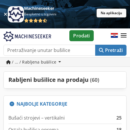
Machineseeker
Na aplikaciju
Besplatno u trgovini
Prodati
Pretraži
/ ... / Rabljena bušilice
Rabljeni bušilice na prodaju
(60)
NAJBOLJE KATEGORIJE
Bušaći strojevi – vertikalni
25
Ostala bušilica oprema
18