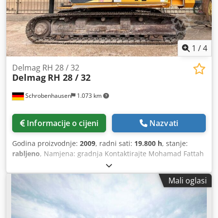
1
/
4
Delmag RH 28 / 32
Delmag
RH 28 / 32
Schrobenhausen
1.073 km
Informacije o cijeni
Nazvati
Godina proizvodnje:
2009
, radni sati:
19.800 h
, stanje:
rabljeno
, Namjena: gradnja Kontaktirajte Mohamad Fattah
Ahmad za više informacija. Motor CAT C9 / 261 kW Noseći
uređaj Sennebogen SR 48 BT Vučna sila dovodnog vitla 420
Mali oglasi
kN Dkedpjh Tyz Refx Ahzsr Vučna sila glavnog vitla 250 kN
Vuča pomoćnog vitla 75 kN Radna težina 90 t Transportna
težina 76,5 t Pogon bušilice BT 320 (320 kNm) Kelly
419/3/32m