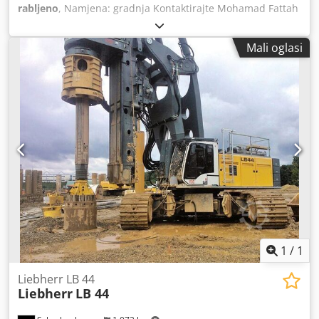
rabljeno
, Namjena: gradnja Kontaktirajte Mohamad Fattah
Ahmad za više informacija. BAUER BG 28 V Godina
izgradnje 2004/5 Nadgradnja BS 80 Donji stroj UW 110
Mali oglasi
Dksdpfjh Tyy Esx Ahzsr CAT motor 354 kW Pogon bušilice
KDK 275 S Pripremljeno za Kelly, SOB, FDP & VDW
Pripremljeno za Bauer sustav cjevovoda
1
/
1
Liebherr LB 44
Liebherr
LB 44