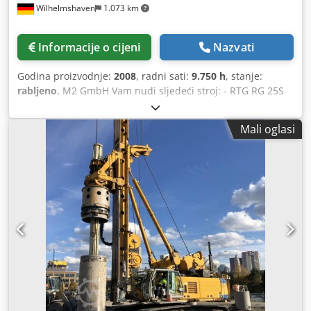
Wilhelmshaven
1.073 km
Informacije o cijeni
Nazvati
Godina proizvodnje:
2008
, radni sati:
9.750 h
, stanje:
rabljeno
, M2 GmbH Vam nudi sljedeći stroj: - RTG RG 25S
postrojenje za zabijanje i bušenje Dsdpfeh Tyz Asx Ahzjkr -
Superstruktura: Sennebogen BS 80 R - Motor : CAT C 18
Mali oglasi
570 kW - Dodatno : vibratori MR 125 V, KDK 232 S, DKS
100/200 - Oprema: metoda vibriranja, bušenje Kelly i SOB,
Stroj je u izvrsnom stanju i spreman za korištenje.