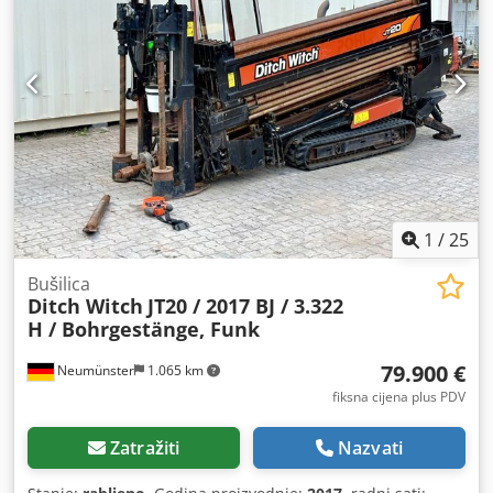
1
/
25
Bušilica
Ditch Witch
JT20 / 2017 BJ / 3.322
H / Bohrgestänge, Funk
79.900 €
Neumünster
1.065 km
fiksna cijena plus PDV
Zatražiti
Nazvati