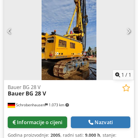
1
/
1
Bauer BG 28 V
Bauer
BG 28 V
Schrobenhausen
1.073 km
Informacije o cijeni
Nazvati
Godina proizvodnje:
2005
, radni sati:
9.000 h
, stanje: