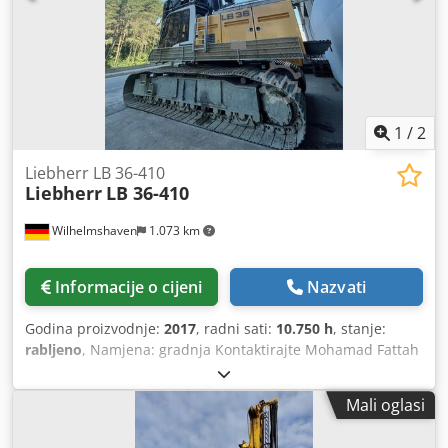
1
/
2
Liebherr LB 36-410
Liebherr
LB 36-410
Wilhelmshaven
1.073 km
Informacije o cijeni
Nazvati
Godina proizvodnje:
2017
, radni sati:
10.750 h
, stanje:
rabljeno
, Namjena: gradnja Kontaktirajte Mohamad Fattah
Ahmad za više informacija. Dkjdpjh Ty Anjfx Ahzjr - Pogon
bušilice BAT 410 -Motor 390 kW Glavno vitlo 30 do -
Mali oglasi
Centralno podmazivanje -kompresor za zrak Vrlo dobro
stanje! Vrlo dobro stanje!