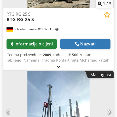
1
/
3
RTG RG 25 S
RTG RG 25 S
Schrobenhausen
1.073 km
Informacije o cijeni
Nazvati
Godina proizvodnje:
2009
, radni sati:
500 h
, stanje:
rabljeno
, Namjena: gradnja Kontaktirajte Mohamad Fattah
Ahmad za više informacija. Superstruktura: Sennebogen
BS 80 R Donji stroj: BAUER UW 95 R Motor: CAT C 18 sa 570
Mali oglasi
kW (nije potreban AdBlue!) Dostupni priključci: Kelly pužni
pogon KDK 235 S / dvoglavi pužni pogon DKS 100/ 200 -02 /
vibrator MR 125 V Dkedpfxoh Tyyhe Ahzsr Ovaj uređaj ima
SAMO 500 radnih sati iu NOVOM je STANJU!!!