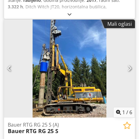
Stanje:
rabljeno
, Godina proizvodnje:
2017
, radni sati:
3.322 h
, Ditch Witch JT20, horizontalna bušilica,
proizvedena 2017. godine, s 3.322 radna sata! Uključuje
bušilicu i glavu za bušenje! ----* Proizvođač: Ditch Witch *
Mali oglasi
Tip: JT20 * Godina proizvodnje: 2017 * Godina modela:
2018 * Broj odrađenih radnih sati: približno 3.322 * Zadnji
pregled/servis: veljača 2026. Dkodpfx Ahszq Agrszor *
Njemačka strojna verzija * Uključuje bušilicu (vidi
fotografije) * Uključuje 1 x glavu za bušenje (vidi fotografije)
* Daljinski upravljač * Dostupni su različiti dokumenti o
servisiranju! * Dobra gumena gusjenica * Dobro stanje! *
Video dostupan na zahtjev * Cijena: 79.900 eura, neto +
19% PDV ----Za dodatna pitanja, molimo nazovite: Erik
Kortum: WhatsApp ?Sve informacije bez jamstva i
odgovornosti, pogreške i mogućnost prodaje zadržane. ?
1
/
6
Bauer RTG RG 25 S (A)
Bauer
RTG RG 25 S