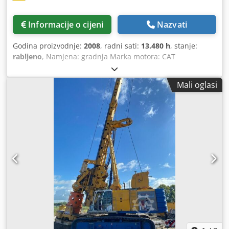
Informacije o cijeni
Nazvati
Godina proizvodnje:
2008
, radni sati:
13.480 h
, stanje:
rabljeno
, Namjena: gradnja Marka motora: CAT
Kontaktirajte Mohamad Fattah Ahmad za više informacija.
Godina izgradnje 2008 Nadgradnja Bauer BT 60 Donji stroj
Mali oglasi
Bauer UW 60 motor CAT/ 205 kW Bauer KDK 203 SL Bauer
Kelly BK 20 / 368 / 3 / 24 Dodatna oprema: klima uređaj,
kompresor, centralna podmazivanja Dksdpfoh Tyyzox
Ahzor Stroj je u dobrom stanju i spreman za korištenje!