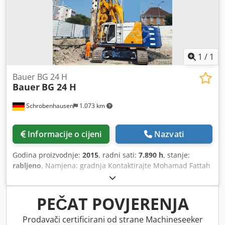
1
/
1
Bauer BG 24 H
Bauer
BG 24 H
Schrobenhausen
1.073 km
Informacije o cijeni
Nazvati
Godina proizvodnje:
2015
, radni sati:
7.890 h
, stanje:
rabljeno
, Namjena: gradnja Kontaktirajte Mohamad Fattah
Ahmad za više informacija. Dkjdpfoh Tyywex Ahzer Godina
izgradnje: 2015 Motor CAT C 13 / 350 kW Rotacijski pogon
Bauer KDK 280 S B Tonic Kelly + SOB + FDP Top stanje!
PEČAT POVJERENJA
Prodavači certificirani od strane Machineseeker