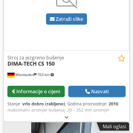
bušaće tekućine Dodpfx Aoyt Smujhzekr 1 kom DCI SE UK3
sustav za lociranje glave bušilice (instrument, sonda,
monitor, 2 baterije) 45 kom 1,83 m / 6 stopa bušaćih šipki 1
Zatraži slike
kom glava bušilice 1 kom alat za proširenje otvora 150 mm
/ 6 inča Stroj nije obnovljen već praktički nov! Odmah
spreman za rad!
Stroj za jezgreno bušenje
DIMA-TECH
CS 150
Wiesbaden
763 km
Informacije o cijeni
Nazvati
Stanje:
vrlo dobro (rabljeno)
, Godina proizvodnje:
2010
,
maksimalni promjer bušenja: 20 – 252 mm promjer
bušenja u betonu: 20 – 202 mm Dksdpsznvrpefx Ahzjr broj
brzina: 3 električni priključak: 220 V, 2300 W težina: 7,4 kg
Mali oglasi