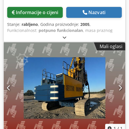
Informacije o cijeni
Nazvati
Stanje:
rabljeno
, Godina proizvodnje:
2005
,
Funkcionalnost:
potpuno funkcionalan
, masa praznog
vozila:
1.300 kg
, Horizontalna bušilica/pribor za pritisak,
kompletna, s mnogo produžetaka. Model: Bohrtec PZ
Mali oglasi
120/80. Godina proizvodnje: 2005. Težina: 1300 kg. Sila
pritiska: 1200 kN. Sila izvlačenja: 800 kN. Duljina: 325 cm.
Širina: 60 cm. 46 x produžetak, duljina 100 cm, promjer 22
cm. 72 x produžetak, duljina 100 cm, promjer 6 cm. Sanduk
s priključcima i raznim dijelovima. Pogledajte fotografije.
Cijena neto + 21% PDV ili neto cijena za izvoz. Najbrži način
komunikacije je poziv ili WhatsApp. Govorimo nizozemski.
Govorimo njemački. Govorimo engleski. Dkodpfx Ahezp Sa
Ejzer
1
/
1