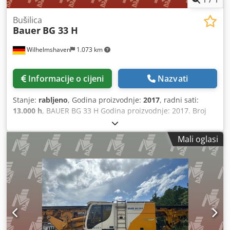
Bušilica
Bauer
BG 33 H
Wilhelmshaven
1.073 km
Informacije o cijeni
Nazvati
Stanje:
rabljeno
, Godina proizvodnje:
2017
, radni sati:
13.000 h
, BAUER BG 33 H Godina proizvodnje: 2017. Broj
radnih sati: približno 13000 Dksdpfxszqcuij Ahzer Gornji
dio stroja: BAUER BT 75 Za više informacija obratite se na
Mali oglasi
upit.