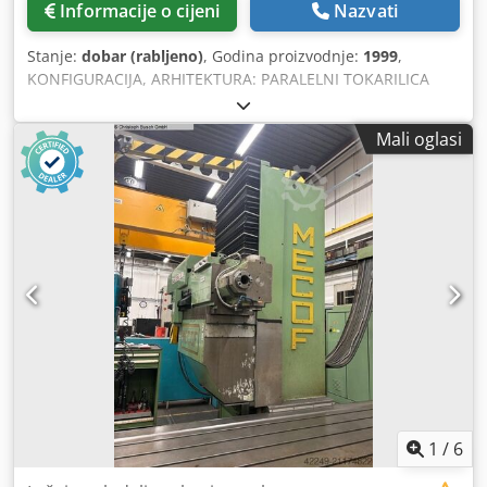
Informacije o cijeni
Nazvati
Stanje:
dobar (rabljeno)
, Godina proizvodnje:
1999
,
KONFIGURACIJA, ARHITEKTURA: PARALELNI TOKARILICA
VOĐENJE: PRIZMATIČKO, 3 VODILICE KOLICA SE MOGU
KRETATI BEZ OMEĆANJA ŠPICE I LUNETA, POSEBNO ZA
Mali oglasi
OSOVINE RAZMAK IZMEĐU STEZNE GLAVE I ŠPICE: 6000
mm PREČNIK STEZNE GLAVE: 1000 mm PREČNIK OBRTAJA
IZNAD POSTOLJA: 1020 mm Dsdpfxoyhrnuj Acgock
MAKSIMALNI OBRADIVI PREČNIK: 700 mm ŠIRINA
POSTOLJA: 900 mm NOSIVOST IZMEĐU STEZNE GLAVE I
ŠPICE: 12.000 kg AUTOMATSKA REVOLVERSKA GLAVA S 4
POZICIJE: DA MOTORNI KONTRAPOINT: DA BRZINA
OBRTAJA: 1-720 o/min KONTROLA (MARKA/MODEL)
SIEMENS: 840 D POWER LINE KLIMA U ELEKTRIČNOM
ORMARIĆU: DA IZVLACIVAČ STRUGOTINA: DA (NOV 2021,
VRSTA 'CUELLO') DODATNA OPREMA: OTVORENA LUNETA: 2
KOMADA ZATVORENA LUNETA: 1 KOMAD DIMENZIJE
INSTALIRANOG STROJA (D x Š x V): 14 x 3 x 2,5 m
1
/
6