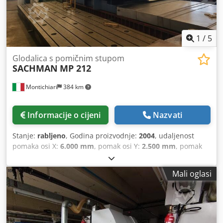
1
/
5
Glodalica s pomičnim stupom
SACHMAN
MP 212
Montichiari
384 km
Informacije o cijeni
Nazvati
Stanje:
rabljeno
, Godina proizvodnje:
2004
, udaljenost
pomaka osi X:
6.000 mm
, pomak osi Y:
2.500 mm
, pomak
osi Z:
1.400 mm
, CNC HEIDENHAIN iTNC 530 Dedpfx
Acoxhqivegsck HOD OSI X 6000 MM HOD OSI Y 1400 MM
Mali oglasi
HOD OSI Z (VERTIKALNO) 2500 MM PRIHVAT VRETENA ISO
50 DIN 69871-B50 OKRETANJE VRETENA 5000 O/min SNAGA
MOTORA S1 37 KW - S6 56 KW AUTOMATSKA INDEKSIRANA
GLAVA 1° X 2,5° MJENJAČ ALATA 40 POZICIJA UNUTARNJE I
VANJSKO HLAĐENJE TRANSPORTER STRUGOTINE