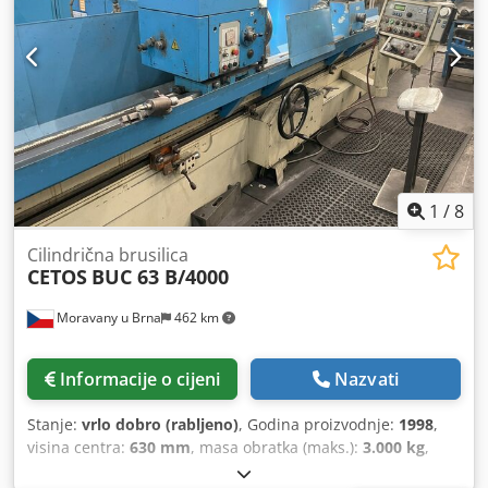
1
/
8
Cilindrična brusilica
CETOS
BUC 63 B/4000
Moravany u Brna
462 km
Informacije o cijeni
Nazvati
Stanje:
vrlo dobro (rabljeno)
, Godina proizvodnje:
1998
,
visina centra:
630 mm
, masa obratka (maks.):
3.000 kg
,
duljina brušenja:
4.000 mm
, parametri brušenja 630x4000