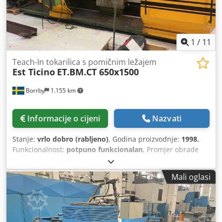
1
/
11
Teach-In tokarilica s pomičnim ležajem
Est Ticino
ET.BM.CT 650x1500
Borrby
1.155 km
Informacije o cijeni
Nazvati
Stanje:
vrlo dobro (rabljeno)
, Godina proizvodnje:
1998
,
Funkcionalnost:
potpuno funkcionalan
, Promjer obrade
preko kreveta: 1.300 mm, preko poprečnog slajda: 1.000
mm, u prorezu: 2.100 mm. Razmak između centara: 1.500
Mali oglasi
mm, 2.350 mm s otvorenim krevetom. Provrt vretena: 128
mm, 450 o/min, 50 kW. Stezna glava: 800 mm, 4-čeljusna
ploča: 900 mm. Fagor CNC, masa cca 12.000 kg. Dcedexqp I
Nspfx Acgjk