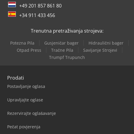
+49 201 857 861 80
+34 911 433 456
Trenutna pretraživanja strojeva:
Potezna Pila
Gusjeničar bager
Hidraulični bager
Otpad Press
Tračne Pila
Savijanje Strojevi
Trumpf Trupunch
Prodati
Postavljanje oglasa
Upravljajte oglase
Rezervirajte oglašavanje
Pečat povjerenja