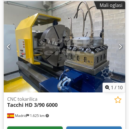
mm maks. težina obratka - 3000 kg (u centrima) Dcodpfey
Mali oglasi
Tkgnjx Acgsk glavni motor (vreteno) - 19 kW
1
/
10
CNC tokarilica
Tacchi
HD 3/90 6000
Madrid
1.625 km