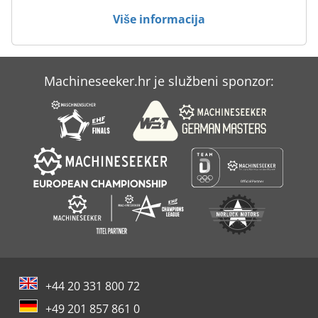
rashladne tekućine, upravljan CNC-om, s mlaznicama
Više informacija
postavljenim oko prirubnice vretena, uključuje spremnik
kapaciteta 1.200 litara za prikupljanje i filtraciju. Protok 30
l/min, tlak 4 bara. POTREBNI PRIKLJUČCI: Maksimalna
instalirana snaga: 150 kW Maksimalna potrebna struja: 235
Machineseeker.hr je službeni sponzor:
A Stroj je opremljen sa: • Daljinski Heidenhain HR550
elektronski ručni kotačić • Razni alati uključeni uz stroj •
Renishaw mjerni sustav • BLUM laserski presetting •
AUTOCAL automatski sustav za kalibraciju glave • Visormax
pretplata za daljinsko nadgledanje • Klimatizirani ormar za
elektroniku • Sustav hlađenja svih osi i elektromotora • 2
transportera strugotina sa svake strane radne površine •
Upute za upotrebu i održavanje te CE deklaracija
sukladnosti
+44 20 331 800 72
+49 201 857 861 0