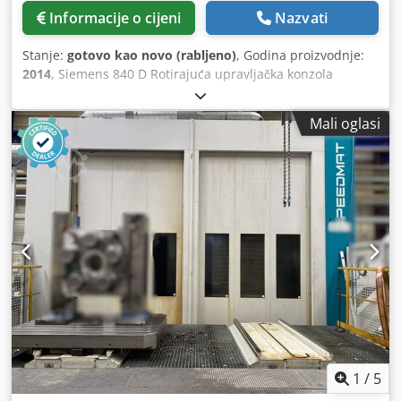
odsisavanje uljne magle: Elbaron - Sustav za gašenje
Informacije o cijeni
Nazvati
požara * * Napomena: Funkcionalnost nije zajamčena.
Provjeru mora izvršiti kvalificirana tvrtka kupca.
Stanje:
gotovo kao novo (rabljeno)
, Godina proizvodnje:
2014
, Siemens 840 D Rotirajuća upravljačka konzola
uključujući upravljačku jedinicu SIEMENS 840 D Solution
Line. Pomak osi X 8000 mm Dcsdpjw Syv Uefx Acgsk Pomak
Mali oglasi
osi Y 1300 mm Pomak osi Z 2200 mm Sustav alata SK 50;
Capto C8 Glavno vreteno 20 kW, 4000 okr/min 3D
volumenski model stroja Mjerni sustav HEIDENHAIN na
svim osima. Automatsko centralno podmazivanje s
nadzorom tlaka i vremena za sve osi i pokretne sustave.
Mjerni sustav sonde RENISHAW RMP60 M Kontrola loma
alata putem sonde BRANKAMP CMS sustav za nadzor
sudara s dva mjerna kanala: Visina među šiljcima Fibro
rotirajućeg stegača 1100 mm Razmak među šiljcima Fibro
rotirajućeg stegača 900-3000 mm Maksimalni promjer
rotacije Fibro rotirajućeg stegača 2200 mm Fibro karuselni
okretni stol D=1600 mm; 250 okr/min Karuselni okretni stol
FIBRODYN 1600 mm: Polje ploče 6000x2000 mm d'Andrea
planski klizač Univerzalna glava za glodanje Automatski
1
/
5
izmjenjivač alata ATC, 80 mjesta u magazinu u M-izvedbi: 3