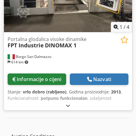
1
/
4
Portalna glodalica visoke dinamike
FPT Industrie
DINOMAX 1
Borgo San Dalmazzo
614 km
Informacije o cijeni
Nazvati
Stanje:
vrlo dobro (rabljeno)
, Godina proizvodnje:
2013
,
Funkcionalnost:
potpuno funkcionalan
, udaljenost
pomaka osi X:
4.000 mm
, pomak osi Y:
2.200 mm
, pomak
osi Z:
1.100 mm
, brzina pomaka osi X:
50 m/min
, brzina
posmaka osi Y:
50 m/min
, brzina posmaka Z-os:
50 m/min
,
duljina stola:
4.000 mm
, širina stola:
2.000 mm
,
maksimalna brzina vretena:
22.000 okr/min
, okretni