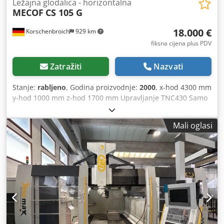
Ležajna glodalica - horizontalna
MECOF
CS 105 G
18.000 €
Korschenbroich
929 km
fiksna cijena plus PDV
Zatražiti
Nazvati
Stanje:
rabljeno
, Godina proizvodnje:
2000
, x-hod 4300 mm
y-hod 1000 mm z-hod 1700 mm Upravljanje TNC430 Samo
za izvoz: da Ukupna masa: 16 tona Dcodpfoyhhvhox Acgek
Mali oglasi