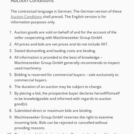
Auction Conditions
moment:
128 Nm
, nos vretena:
63
, CNC Heidenhain iTNC
530 S.P. RADNI PODRUČJE Hod X osi (uzdužno): 4.000 mm
The contractual language is German. The German version of these
Hod Y osi (poprečno): 2.200 mm Hod Z osi (vertikalno):
Auction Conditions
shall prevail. The English version is for
1.100 mm Maksimalna brzina interpoliranih osi: 50 m/min
information purposes only.
RADNA POVRŠINA Dimenzije: 4.000 x 2.000 mm Visina: 300
mm Nosivost: 15 T/m2 T-utor za pričvršćivanje komada: 28
Auction goods are sold on behalf of and for the account of the
seller cooperating with Machineseeker Group GmbH.
mm DIN 650 (H12), komplet s nivelatorima. Smjer T-utor
paralelan je pomaku X ose. OSOVINSKE KARAKTERISTIKE:
All prices and bids are net prices and do not include VAT.
Brzina posmaka osi: 50.000 mm/min Dedjzb Evlopfx Acgjck
Stated dismantling and loading costs are binding.
Ubrzanje: 4 m/s2 RADNI PROSTOR Maksimalni horizontalni
All information is provided to the best of knowledge –
Machineseeker Group GmbH generally recommends to inspect
prolaz: 3.200 mm Maksimalni vertikalni prolaz ispod
used machinery.
poprečne grede: 1.926 mm Visina radne površine od tla:
Bidding is reserved for commercial buyers – sale exclusively to
330 mm KONTINUIRANO POZICIONIRAJUĆA UNIVERZALNA
commercial buyers.
GLAVA ZA ELEKTROVRETENO Automatska univerzalna glava
The duration of an auction may be subject to change.
s mogućnošću pozicioniranja na 360.000 pozicija (svakih
By placing a bid, the prospective buyer declares herself/himself
0,001°). Rotaciju pokreću direct-drive motori i upravljaju
to be knowledgeable and informed with regards to auction
CNC-om kao pozicijska osa. Automatsko stezanje alata.
good(s).
Omogućuje podrezivanje do 10°. Unutarnji sustav hlađenja
Submitted direct or maximum bids are binding.
ležajeva i osovinskih motora. Raspon rotacije osi B: +/-185°
Machineseeker Group GmbH reserves the right to examine
Raspon rotacije osi A: +/-185° Maksimalna brzina rotacije
incoming bids. Bids can be rejected or cancelled without
osi: 30 o/min Maksimalni moment na A/C osima u radu:
providing reasons.
450 Nm Moment stezanja osi: 1.400 Nm Dostupna snaga