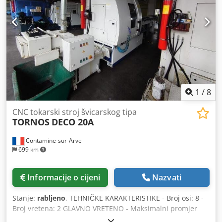
PRIHVATNA PLOČA 8000 X 2000 MM PERIMETRALNE
ZAŠTITE
1
/
8
CNC tokarski stroj švicarskog tipa
TORNOS
DECO 20A
Contamine-sur-Arve
699 km
Informacije o cijeni
Nazvati
Stanje:
rabljeno
, TEHNIČKE KARAKTERISTIKE - Broj osi: 8 -
Broj vretena: 2 GLAVNO VRETENO - Maksimalni promjer
štapa: 25,4 [mm] - Maksimalna dužina obrade: 200 [mm] -