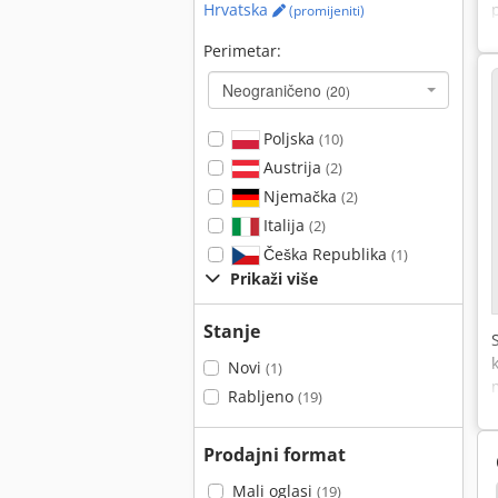
Hrvatska
(promijeniti)
Perimetar:
Neograničeno
(20)
Poljska
(10)
Austrija
(2)
Njemačka
(2)
Italija
(2)
Češka Republika
(1)
Prikaži više
Stanje
Novi
(1)
Rabljeno
(19)
Prodajni format
Mali oglasi
(19)