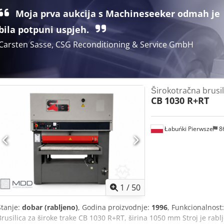
Moja prva aukcija s Machineseeker odmah je
bila potpuni uspjeh.
Carsten Sasse, CSG Reconditioning & Service GmbH
Širokotračna brusi
CB
1030 R+RT
Łabuńki Pierwsze
8
1
/
50
Stanje:
dobar (rabljeno)
, Godina proizvodnje:
1996
, Funkcionalnost
Brusilica za široke trake CB 1030 R+RT, širina 1050 mm Stroj je rab