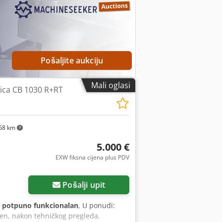
Pošaljite aukciju
Mali oglasi
lica CB 1030 R+RT
68 km
5.000 €
EXW fiksna cijena plus PDV
Pošalji upit
:
potpuno funkcionalan
, U ponudi:
ljen, nakon tehničkog pregleda,