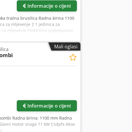
Informacije o cijeni
ka tračna brusilica Radna širina 1100
 za mljevenje 2 1 jedinica za
a za mljevenje Električno podešavanje
aje bez tehničke pripreme. Mogućnost
Mali oglasi
lica
kombi
Informacije o cijeni
4/kombi Radna širina: 1100 mm Radna
 Glavni motor snage 11 kW Csdpfx Akox
ja