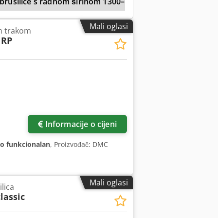
brusilice s radnom širinom 1300–1499 mm
Dmc
Mali oglasi
om trakom
 RP
Informacije o cijeni
o funkcionalan
, Proizvođač: DMC
Mali oglasi
lica
lassic