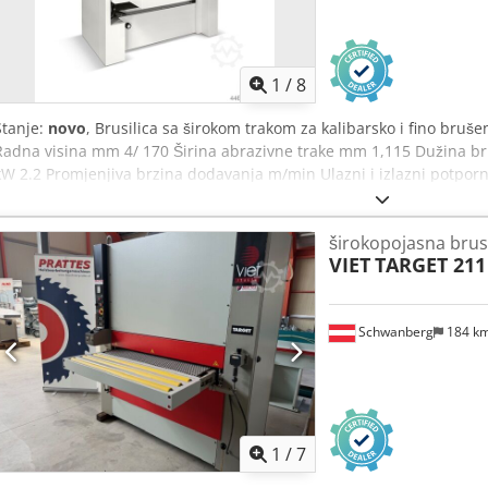
1
/
8
Stanje:
novo
, Brusilica sa širokom trakom za kalibarsko i fino bru
Radna visina mm 4/ 170 Širina abrazivne trake mm 1,115 Dužina b
kW 2.2 Promjenjiva brzina dodavanja m/min Ulazni i izlazni potporni 
Ventilator za čišćenje oscilirajuće trake 1. agregat Oscilirajući venti
Ventilator za čišćenje oscilirajuće trake 3. agregat Upravljačka plo
širokopojasna brusi
Čelični valjak agregata 2. Gumirani kalibracijski valjak agregata 85
VIET
TARGET 211
pneumatski seg. Brusna papuča/gumirani brusni valjak 35 SH Snag
Chsdpeitvkusfx Ak Usa Snaga motora 2. i 3. agregata kW 18,5 Verzi
uključivanje i isključivanje 1. jedinice Pneumatsko uključivanje i is
Schwanberg
184 k
uključivanje i isključivanje 3. agregata Brusna papuča s elastičn
uključivanje i isključivanje jedinice brusne ploče elektroničko po
ODMAH DOSTUPNO!
1
/
7