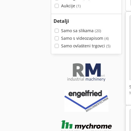
Ogrebotine
Kako Kontaktirati S Valjkom
Sicar
Aukcije
(1)
Detalji
Samo sa slikama
(20)
Samo s videozapisom
(4)
Samo ovlašteni trgovci
(5)