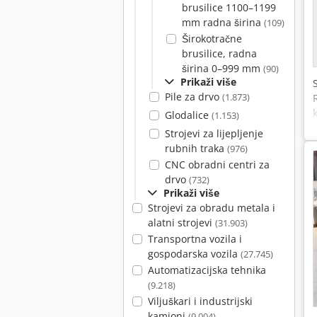
brusilice 1100–1199
mm radna širina
(109)
Širokotračne
brusilice, radna
širina 0–999 mm
(90)
Prikaži više
Pile za drvo
(1.873)
Glodalice
(1.153)
Strojevi za lijepljenje
rubnih traka
(976)
CNC obradni centri za
drvo
(732)
Prikaži više
Strojevi za obradu metala i
alatni strojevi
(31.903)
Transportna vozila i
gospodarska vozila
(27.745)
Automatizacijska tehnika
(9.218)
Viljuškari i industrijski
kamioni
(9.004)