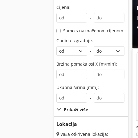
Cijena:
-
Samo s naznačenom cijenom
Godina izgradnje:
-
Brzina pomaka osi X [m/min]:
-
Ukupna širina [mm]:
-
Prikaži više
Lokacija
Vaša otkrivena lokacija: