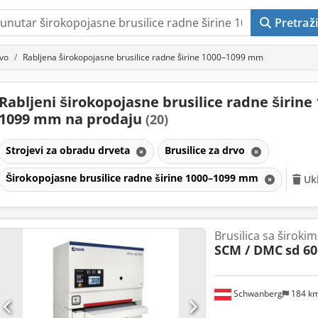
Pretraži
rvo
Rabljena širokopojasne brusilice radne širine 1000–1099 mm
Rabljeni širokopojasne brusilice radne širine
1099 mm na prodaju
(20)
Strojevi za obradu drveta
Brusilice za drvo
Širokopojasne brusilice radne širine 1000–1099 mm
Ukl
Brusilica sa širok
SCM / DMC
sd 6
Schwanberg
184 k