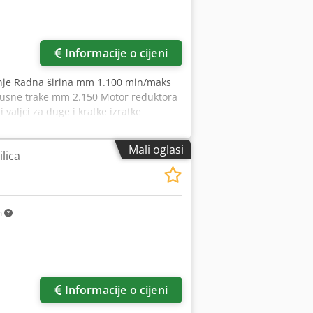
Informacije o cijeni
šenje Radna širina mm 1.100 min/maks
rusne trake mm 2.150 Motor reduktora
valjci za duge i kratke izratke
lator za čišćenje remena 2. jedinica
ča s dodirnim zaslonom od 10" "eye-S" 1.
Mali oglasi
lica
SH 3. Agregat kombi-agregat
a motora 1. agregata kW 18,5
ja "B" za RRCS sa: Pneumatsko
ključivanje 2. jedinice Pneumatsko
m
om karikom “MESAR”. Pneumatsko
dešavanje radne visine POSEBNA CIJENA!
Informacije o cijeni