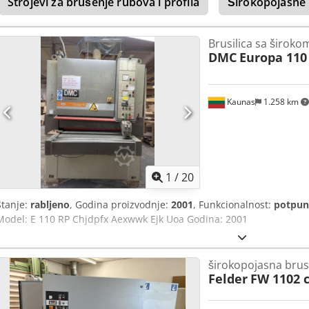
Strojevi za brušenje rubova i profila
Širokopojasne 
Brusilica sa širok
DMC
Europa 110
Kaunas
1.258 km
1
/
20
Stanje:
rabljeno
, Godina proizvodnje:
2001
, Funkcionalnost:
potpun
Model: E 110 RP Chjdpfx Aexwwk Ejk Uoa Godina: 2001
širokopojasna brusi
Felder
FW 1102 c