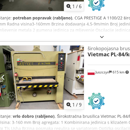
1
/
6
Stanje:
potreban popravak (rabljeno)
, CGA PRESTIGE A 1100/22 širo
mm Radna visina3-160mm Brzina dodavanja 4,5-9m/min Broj jedinica
mljevenje metala 2 gumena jedinica za mljevenje Oscilacije jedinic
visine mljevenja Chedpfx Akjqzxxze Uoa CE certifikat Stroj se prod
pregleda i servisa uz prethodni dogovor troškova
širokopojasna brusi
Vietmac
PL-84/
Juszczyn
615 km
1
/
9
Stanje:
vrlo dobro (rabljeno)
, Širokotračna brusilica Vietmac PL-8
visina: 3-160 mm Broj agregata: 1 Kombinirana jedinica s klizačem
Rg Tls Usha Brzina posmaka regulira se variatorom Optička oscilaci