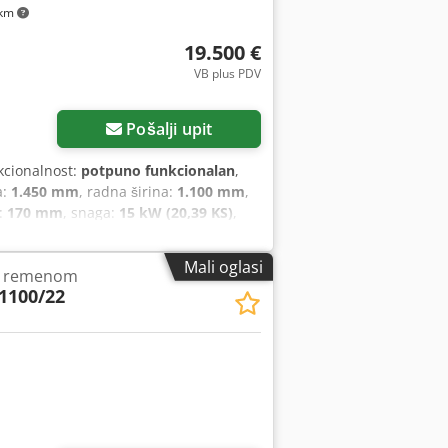
 km
19.500 €
VB plus PDV
Pošalji upit
kcionalnost:
potpuno funkcionalan
,
a:
1.450 mm
, radna širina:
1.100 mm
,
a:
170 mm
, snaga:
15 kW (20,39 KS)
,
m
, širina brusnog remena:
1.120 mm
,
motora:
750 W
, potreba za zrakom:
Mali oglasi
im remenom
trola finoće brušenja i upravljanje
1100/22
eha > Širina brušenja 1100 mm >
e na izlaznom dijelu stroja >
laza može se precizno podesiti na
ka: 0,1 - 10 m/min