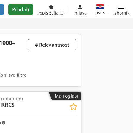
Prodati
Jezik
Popis želja
(0)
Prijava
Izbornik
 1000–
Relevantnost
oni sve filtre
Mali oglasi
im remenom
0 RRCS
m