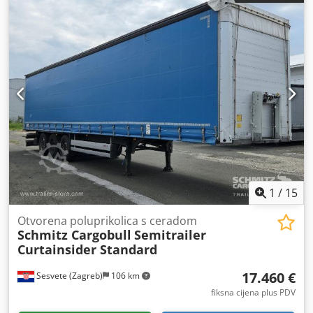
volumen tovarnog prostora:
92 m³
, ovjes:
zrak
, dimenzija
gume:
385/65 R22,5
, boja:
plava
, Godina proizvodnje:
2021
,
Oprema:
ABS
,
1
/
15
Otvorena poluprikolica s ceradom
Schmitz Cargobull
Semitrailer
Curtainsider Standard
17.460 €
Sesvete (Zagreb)
106 km
fiksna cijena plus PDV