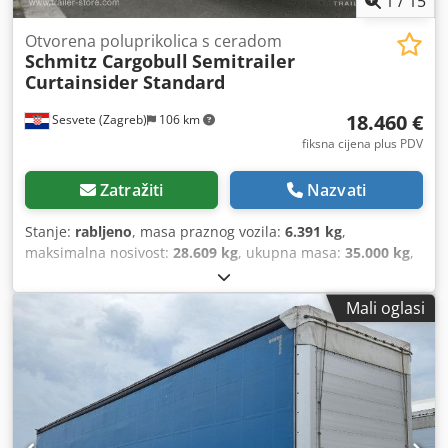
1
/
15
Otvorena poluprikolica s ceradom
Schmitz Cargobull
Semitrailer
Curtainsider Standard
18.460 €
Sesvete (Zagreb)
106 km
fiksna cijena plus PDV
Zatražiti
Nazvati
Stanje:
rabljeno
, masa praznog vozila:
6.391 kg
,
maksimalna nosivost:
28.609 kg
, ukupna masa:
35.000 kg
,
konfiguracija osovina:
3 osovine
, prva registracija:
07/2022
,
duljina prostora za utovar:
13.620 mm
, širina utovarnog
Mali oglasi
prostora:
2.480 mm
, visina utovarnog prostora:
2.730 mm
,
volumen tovarnog prostora:
92 m³
, ovjes:
zrak
, dimenzija
gume:
385/65 R22,5
, boja:
plava
, Godina proizvodnje:
2022
,
Oprema:
ABS
,