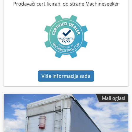
gume:
385/65 R22,5
, boja:
plava
, Godina proizvodnje:
2022
,
Prodavači certificirani od strane Machineseeker
Oprema:
ABS
,
Više informacija sada
Mali oglasi