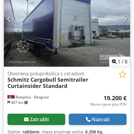
1
/
8
Otvorena poluprikolica s ceradom
Schmitz Cargobull
Semitrailer
Curtainsider Standard
19.200 €
Batajnica - Beograd
407 km
fiksna cijena plus PDV
Zatražiti
Nazvati
Stanje:
rabljeno
, masa praznog vozila:
6.208 kg
,