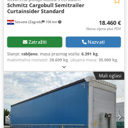
Schmitz Cargobull
Semitrailer
Curtainsider Standard
18.460 €
Sesvete (Zagreb)
106 km
fiksna cijena plus PDV
Zatražiti
Nazvati
Stanje:
rabljeno
, masa praznog vozila:
6.391 kg
,
maksimalna nosivost:
28.609 kg
, ukupna masa:
35.000 kg
,
konfiguracija osovina:
3 osovine
, prva registracija:
09/2022
,
duljina prostora za utovar:
13.620 mm
, širina utovarnog
Mali oglasi
prostora:
2.480 mm
, visina utovarnog prostora:
2.730 mm
,
volumen tovarnog prostora:
92 m³
, ovjes:
zrak
, dimenzija
gume:
385/65 R22,5
, boja:
plava
, Godina proizvodnje:
2022
,
Oprema:
ABS
,