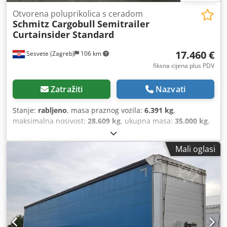
Otvorena poluprikolica s ceradom
Schmitz Cargobull
Semitrailer
Curtainsider Standard
17.460 €
Sesvete (Zagreb)
106 km
fiksna cijena plus PDV
Zatražiti
Nazvati
Stanje:
rabljeno
, masa praznog vozila:
6.391 kg
,
maksimalna nosivost:
28.609 kg
, ukupna masa:
35.000 kg
,
konfiguracija osovina:
3 osovine
, prva registracija:
10/2021
,
duljina prostora za utovar:
13.620 mm
, širina utovarnog
Mali oglasi
prostora:
2.480 mm
, visina utovarnog prostora:
2.730 mm
,
volumen tovarnog prostora:
92 m³
, ovjes:
zrak
, dimenzija
gume:
385/65 R22,5
, boja:
plava
, Godina proizvodnje:
2021
,
Oprema:
ABS
,