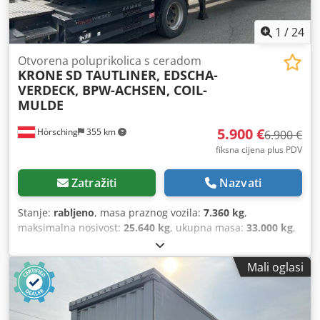
1
/
24
Otvorena poluprikolica s ceradom
KRONE
SD TAUTLINER, EDSCHA-
VERDECK, BPW-ACHSEN, COIL-
MULDE
5.900 €
Hörsching
355 km
6.900 €
fiksna cijena plus PDV
Zatražiti
Nazvati
Stanje:
rabljeno
, masa praznog vozila:
7.360 kg
,
maksimalna nosivost:
25.640 kg
, ukupna masa:
33.000 kg
,
konfiguracija osovina:
3 osovine
, prva registracija:
01/2017
,
sljedeći pregled (TÜV):
01/2027
, ovjes:
zrak
, dimenzija
Mali oglasi
gume:
385/65 R22.5
, Oprema:
ABS
,