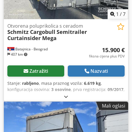
1
/
7
Otvorena poluprikolica s ceradom
Schmitz Cargobull
Semitrailer
Curtainsider Mega
15.900 €
Batajnica - Beograd
407 km
fiksna cijena plus PDV
Zatražiti
Nazvati
Stanje:
rabljeno
, masa praznog vozila:
6.619 kg
,
konfiguracija osovina:
3 osovine
, prva registracija:
09/2017
,
duljina prostora za utovar:
13.620 mm
, širina utovarnog
prostora:
2.480 mm
, visina utovarnog prostora:
3.000 mm
,
Mali oglasi
volumen tovarnog prostora:
101 m³
, ovjes:
zrak
, dimenzija
gume:
385/55 R22,5
, boja:
srebrna
, Godina proizvodnje:
2017
, Oprema:
ABS
,