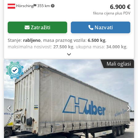
6.900 €
Hörsching
355 km
fiksna cijena plus PDV
Zatražiti
Nazvati
Stanje:
rabljeno
, masa praznog vozila:
6.500 kg
,
maksimalna nosivost:
27.500 kg
, ukupna masa:
34.000 kg
,
konfiguracija osovina:
3 osovine
, prva registracija:
01/2014
,
ovjes:
zrak
, dimenzija gume:
385/65 R22,5
, Oprema:
ABS
,
Mali oglasi