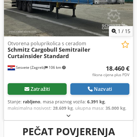
1
/
15
Otvorena poluprikolica s ceradom
Schmitz Cargobull
Semitrailer
Curtainsider Standard
18.460 €
Sesvete (Zagreb)
106 km
fiksna cijena plus PDV
Zatražiti
Nazvati
Stanje:
rabljeno
, masa praznog vozila:
6.391 kg
,
maksimalna nosivost:
28.609 kg
, ukupna masa:
35.000 kg
,
konfiguracija osovina:
3 osovine
, prva registracija:
07/2022
,
duljina prostora za utovar:
13.620 mm
, širina utovarnog
prostora:
2.480 mm
, visina utovarnog prostora:
2.730 mm
,
PEČAT POVJERENJA
volumen tovarnog prostora:
92 m³
, ovjes:
zrak
, dimenzija