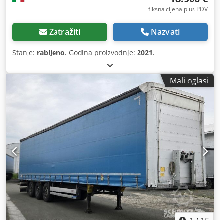
fiksna cijena plus PDV
Zatražiti
Nazvati
Stanje:
rabljeno
, Godina proizvodnje:
2021
,
Mali oglasi