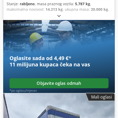
Stanje:
rabljeno
, masa praznog vozila:
5.787 kg
,
maksimalna nosivost:
14.213 kg
, ukupna masa:
20.000 kg
,
konfiguracija osovina:
1 osovina
, prva registracija:
05/2025
,
sljedeći pregled (TÜV):
05/2027
, ovjes:
zrak
, dimenzija
gume:
235/72R17,5
, Oprema:
ABS, registracija kamiona
,
Oglasite sada od 4,49 €
*
11 milijuna kupaca
čeka na vas
Objavite oglas odmah
*po oglasu/mjesec
Mali oglasi