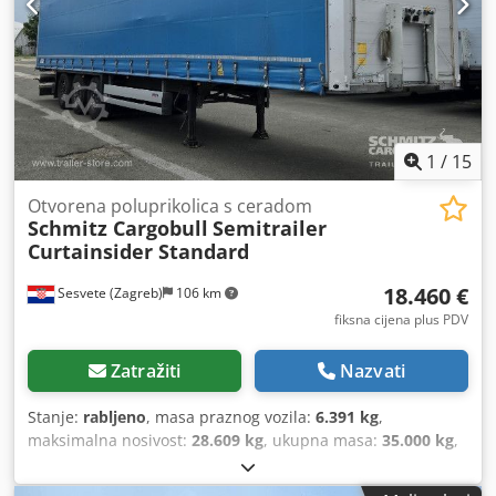
1
/
15
Otvorena poluprikolica s ceradom
Schmitz Cargobull
Semitrailer
Curtainsider Standard
18.460 €
Sesvete (Zagreb)
106 km
fiksna cijena plus PDV
Zatražiti
Nazvati
Stanje:
rabljeno
, masa praznog vozila:
6.391 kg
,
maksimalna nosivost:
28.609 kg
, ukupna masa:
35.000 kg
,
konfiguracija osovina:
3 osovine
, prva registracija:
07/2022
,
duljina prostora za utovar:
13.620 mm
, širina utovarnog