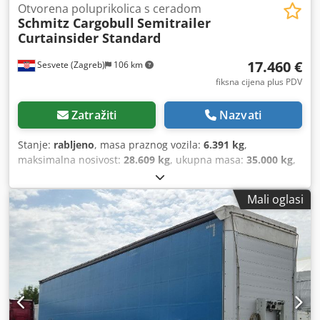
Otvorena poluprikolica s ceradom
Schmitz Cargobull
Semitrailer
Curtainsider Standard
17.460 €
Sesvete (Zagreb)
106 km
fiksna cijena plus PDV
Zatražiti
Nazvati
Stanje:
rabljeno
, masa praznog vozila:
6.391 kg
,
maksimalna nosivost:
28.609 kg
, ukupna masa:
35.000 kg
,
konfiguracija osovina:
3 osovine
, prva registracija:
09/2021
,
duljina prostora za utovar:
13.620 mm
, širina utovarnog
Mali oglasi
prostora:
2.480 mm
, visina utovarnog prostora:
2.730 mm
,
volumen tovarnog prostora:
92 m³
, ovjes:
zrak
, dimenzija
gume:
385/65 R22,5
, boja:
plava
, Godina proizvodnje:
2021
,
Oprema:
ABS
,