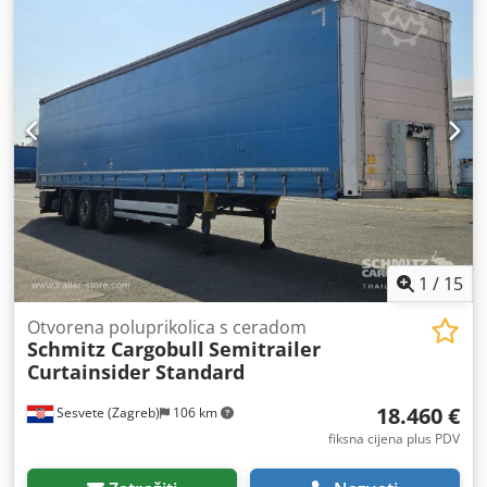
volumen tovarnog prostora:
92 m³
, ovjes:
zrak
, dimenzija
gume:
385/65 R22,5
, boja:
plava
, Godina proizvodnje:
2022
,
Oprema:
ABS
,
1
/
15
Otvorena poluprikolica s ceradom
Schmitz Cargobull
Semitrailer
Curtainsider Standard
18.460 €
Sesvete (Zagreb)
106 km
fiksna cijena plus PDV