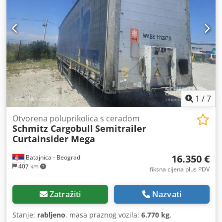
1
/
7
Otvorena poluprikolica s ceradom
Schmitz Cargobull
Semitrailer
Curtainsider Mega
16.350 €
Batajnica - Beograd
407 km
fiksna cijena plus PDV
Zatražiti
Nazvati
Stanje:
rabljeno
, masa praznog vozila:
6.770 kg
,