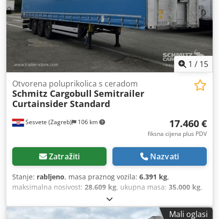
1
/
15
Otvorena poluprikolica s ceradom
Schmitz Cargobull
Semitrailer
Curtainsider Standard
17.460 €
Sesvete (Zagreb)
106 km
fiksna cijena plus PDV
Zatražiti
Nazvati
Stanje:
rabljeno
, masa praznog vozila:
6.391 kg
,
maksimalna nosivost:
28.609 kg
, ukupna masa:
35.000 kg
,
konfiguracija osovina:
3 osovine
, prva registracija:
10/2021
,
duljina prostora za utovar:
13.620 mm
, širina utovarnog
Mali oglasi
prostora:
2.480 mm
, visina utovarnog prostora:
2.730 mm
,