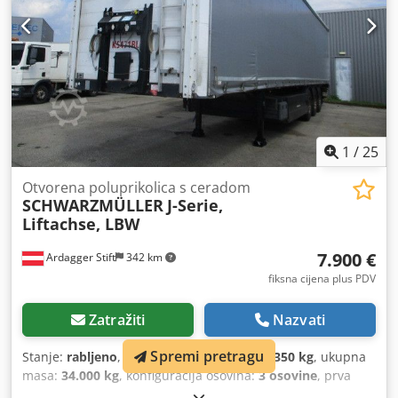
1
/
25
Otvorena poluprikolica s ceradom
SCHWARZMÜLLER
J-Serie,
Liftachse, LBW
7.900 €
Ardagger Stift
342 km
fiksna cijena plus PDV
Zatražiti
Nazvati
Spremi pretragu
Stanje:
rabljeno
, maksimalna nosivost:
27.350 kg
, ukupna
masa:
34.000 kg
, konfiguracija osovina:
3 osovine
, prva
registracija:
04/2016
, Oprema:
ABS
,