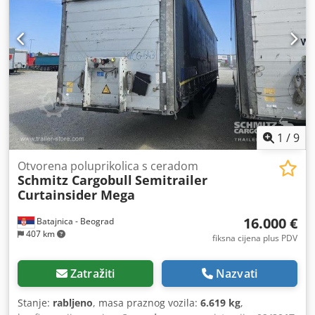
1
/
9
Otvorena poluprikolica s ceradom
Schmitz Cargobull
Semitrailer
Curtainsider Mega
16.000 €
Batajnica - Beograd
407 km
fiksna cijena plus PDV
Zatražiti
Nazvati
Stanje:
rabljeno
, masa praznog vozila:
6.619 kg
,