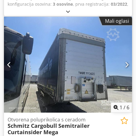
konfiguracija osovina:
3 osovine
, prva registracija:
03/2022
,
duljina prostora za utovar:
13.620 mm
, širina utovarnog
prostora:
2.480 mm
, visina utovarnog prostora:
2.780 mm
,
Mali oglasi
volumen tovarnog prostora:
93 m³
, ovjes:
zrak
, dimenzija
gume:
385/65 R22,5
, boja:
srebrna
, Godina proizvodnje:
2022
, Oprema:
ABS
,
1
/
6
Otvorena poluprikolica s ceradom
Schmitz Cargobull
Semitrailer
Curtainsider Mega