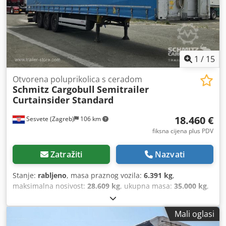
1
/
15
Otvorena poluprikolica s ceradom
Schmitz Cargobull
Semitrailer
Curtainsider Standard
18.460 €
Sesvete (Zagreb)
106 km
fiksna cijena plus PDV
Zatražiti
Nazvati
Stanje:
rabljeno
, masa praznog vozila:
6.391 kg
,
maksimalna nosivost:
28.609 kg
, ukupna masa:
35.000 kg
,
konfiguracija osovina:
3 osovine
, prva registracija:
07/2022
,
duljina prostora za utovar:
13.620 mm
, širina utovarnog
Mali oglasi
prostora:
2.480 mm
, visina utovarnog prostora:
2.730 mm
,