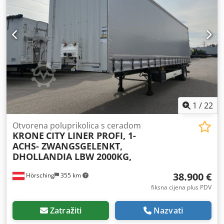
1
/
22
Otvorena poluprikolica s ceradom
KRONE
CITY LINER PROFI, 1-
ACHS- ZWANGSGELENKT,
DHOLLANDIA LBW 2000KG,
38.900 €
Hörsching
355 km
fiksna cijena plus PDV
Zatražiti
Nazvati