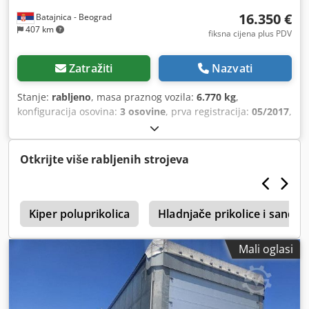
16.350 €
Batajnica - Beograd
407 km
fiksna cijena plus PDV
Zatražiti
Nazvati
Stanje:
rabljeno
, masa praznog vozila:
6.770 kg
,
konfiguracija osovina:
3 osovine
, prva registracija:
05/2017
,
duljina prostora za utovar:
13.620 mm
, širina utovarnog
prostora:
2.480 mm
, visina utovarnog prostora:
3.000 mm
,
volumen tovarnog prostora:
101 m³
, ovjes:
zrak
, dimenzija
Otkrijte više rabljenih strojeva
gume:
385/55 R22,5
, boja:
srebrna
, Godina proizvodnje:
2017
, Oprema:
ABS
,
8
Kiper poluprikolica
Hladnjače prikolice i sanduc
Mali oglasi