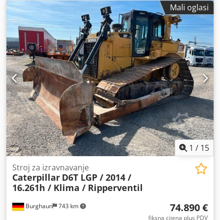
Mali oglasi
1
/
15
Stroj za izravnavanje
Caterpillar
D6T LGP / 2014 /
16.261h / Klima / Ripperventil
74.890 €
Burghaun
743 km
fiksna cijena plus PDV