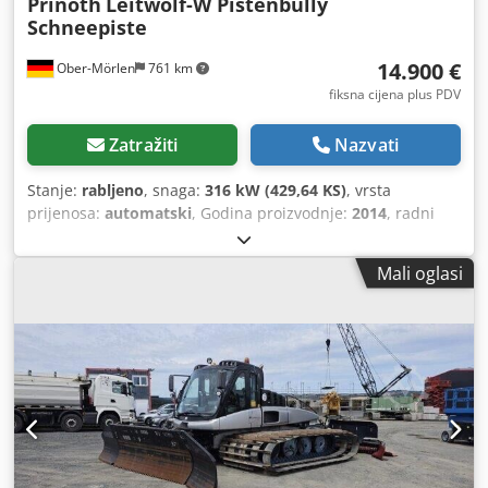
Prinoth
Leitwolf-W Pistenbully
Schneepiste
14.900 €
Ober-Mörlen
761 km
fiksna cijena plus PDV
Zatražiti
Nazvati
Stanje:
rabljeno
, snaga:
316 kW (429,64 KS)
, vrsta
prijenosa:
automatski
, Godina proizvodnje:
2014
, radni
sati:
7.428 h
, Pogonski sustav: gusenični Sopstvena težina:
5.724 kg Za dodatne informacije obratite se Emalu
Mali oglasi
Jaweedu. Pistenbully / uređaj za uređivanje skijaških staza,
Prinoth, Leitwolf-W, godina proizvodnje: 2014, prijeđeni
kilometri: 55475, radni sati: 7428, kW / KS: 316 / 430,
težina: 5724 kg, motor: MAN, 6 cilindara, broj okretaja
(1/min): 2000, čelični lanci: 1720 mm, sječivo: 12 položaja,
brisači vjetrobrana, sjedala: 3, kabina: zatvorena, zaslon:
digitalni, PF-07/018, godina: 2014, G/W: 820 kg, S-13/018,
godina: 2014, G/W: 460 kg, ostalo: * ... Nudimo preko 200
vozila za prodaju. * Naša lokacija nalazi se 30 km od
zračne luke Frankfurt/M. * Moguće financiranje i leasing. *