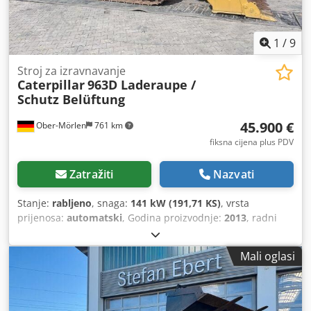
1
/
9
Stroj za izravnavanje
Caterpillar
963D Laderaupe /
Schutz Belüftung
45.900 €
Ober-Mörlen
761 km
fiksna cijena plus PDV
Zatražiti
Nazvati
Stanje:
rabljeno
, snaga:
141 kW (191,71 KS)
, vrsta
prijenosa:
automatski
, Godina proizvodnje:
2013
, radni
sati:
11.394 h
, Pogon: gusjeničar Masa praznog vozila:
20.220 kg Za dodatne informacije obratite se Emal Jaweed.
Mali oglasi
CAT, zaštita-ventilacija, 963D, godina proizvodnje: 2013,
radni sati: 11.394, 141 kW, dužina: 6941 mm, širina: 2400
mm, visina: 3335 mm, težina: 20220 kg, Euro III a,
zapremina motora: 6,6 l, maksimalna brzina: 10 km/h,