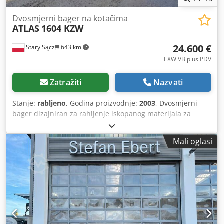
Dvosmjerni bager na kotačima
ATLAS
1604 KZW
24.600 €
Stary Sącz
643 km
EXW VB plus PDV
Zatražiti
Nazvati
Stanje:
rabljeno
, Godina proizvodnje:
2003
, Dvosmjerni
bager dizajniran za rahljenje iskopanog materijala za
skladištenje ili transport. Codpohutkfefx Aagorf Stroj se
koristi u sljedećim radovima: - na željezničkim i
Mali oglasi
tramvajskim prugama - održavanje i radovi uz prugu -
zemljani i cestovni radovi Proizvođač: ATLAS Model: 1604
KZW Godina proizvodnje: 2003 Masa praznog vozila: 22.000
kg Dimenzije: 5,9x2,5 m, v: 3,0 m Snaga motora: 90 kW
Oprema: - klima uređaj - Webasto grijanje - tri puta
slomljena ruka - prednja i stražnja kuka - dodatni izlaz za
pneumatski čekić - kamera za vožnju unazad - četiri
hidraulička bočna oslonca - Upravljanje džojstikom