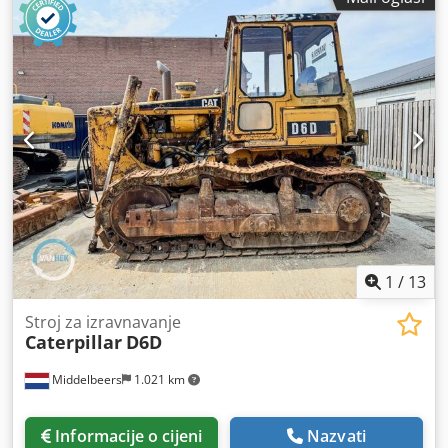
1
/
13
Stroj za izravnavanje
Caterpillar
D6D
Middelbeers
1.021 km
Informacije o cijeni
Nazvati