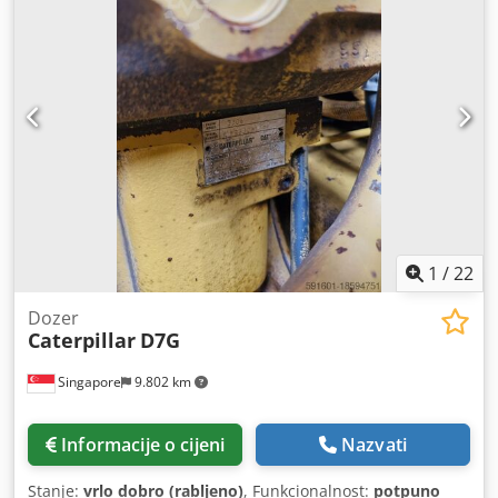
1
/
22
Dozer
Caterpillar
D7G
Singapore
9.802 km
Informacije o cijeni
Nazvati
Stanje:
vrlo dobro (rabljeno)
, Funkcionalnost:
potpuno