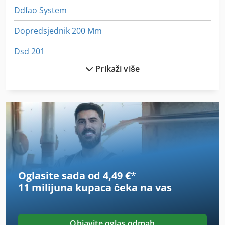
Ddfao System
Dopredsjednik 200 Mm
Dsd 201
Prikaži više
German
Idx 23
Ka 77
Kdr 310 St
Nit Vodomjera
Oglasite sada od 4,49 €
*
Off-Road Vozila
11 milijuna kupaca
čeka na vas
Okvir Za
On 06 Utovarivačem
Objavite oglas odmah