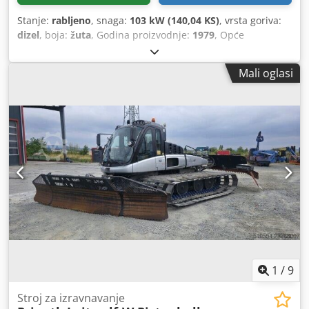
Stanje:
rabljeno
, snaga:
103 kW (140,04 KS)
, vrsta goriva:
dizel
, boja:
žuta
, Godina proizvodnje:
1979
, Opće
informacije Godina proizvodnje: 1979 Modelna godina:
1979 Csdpfjun Rlqsx Aagjrf Serijski broj: 20X1733 Tehničke
Mali oglasi
informacije Broj cilindara: 6 Pogon: gusjeničar Masa
praznog vozila: 14.000 kg Stanje Opće stanje: prosječno
Tehničko stanje: dobro Vizualno stanje: loše Financijske
informacije Cijena: na upit Dodatne informacije Za više
informacija kontaktirajte Ernsta van Heka.
1
/
9
Stroj za izravnavanje