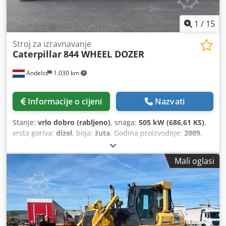
1
/
15
Stroj za izravnavanje
Caterpillar
844 WHEEL DOZER
Andelst
1.030 km
Informacije o cijeni
Nazvati
Stanje:
vrlo dobro (rabljeno)
, snaga:
505 kW (686,61 KS)
,
vrsta goriva:
dizel
, boja:
žuta
, Godina proizvodnje:
2009
,
radni sati:
17.863 h
,
Mali oglasi