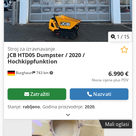
Tehničko stanje: rabljen, ispravan
1
/
15
Stroj za izravnavanje
JCB
HTD05 Dumpster / 2020 /
Hochkippfunktion
6.990 €
Burghaun
743 km
fiksna cijena plus PDV
Zatražiti
Nazvati
Stanje:
rabljeno
, Godina proizvodnje:
2020
,
Mali oglasi