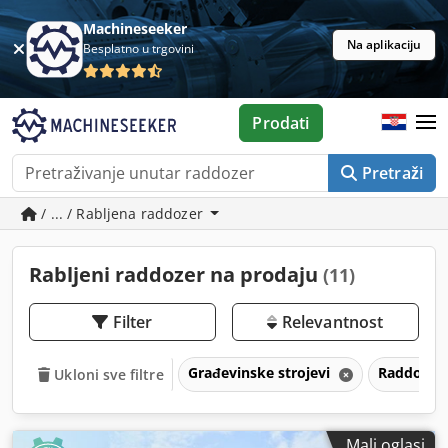
Machineseeker
Na aplikaciju
Besplatno u trgovini
Prodati
Pretraži
/ ... / Rabljena raddozer
Rabljeni raddozer na prodaju
(11)
Filter
Relevantnost
Građevinske strojevi
Raddozer
Ukloni sve filtre
Mali oglasi