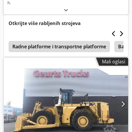
h
,
Otkrijte više rabljenih strojeva
6
Radne platforme i transportne platforme
Bager
Mali oglasi