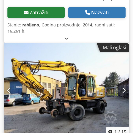
Zatražiti
Nazvati
Stanje:
rabljeno
, Godina proizvodnje:
2014
, radni sati:
16.261 h
,
Mali oglasi
1
/
15