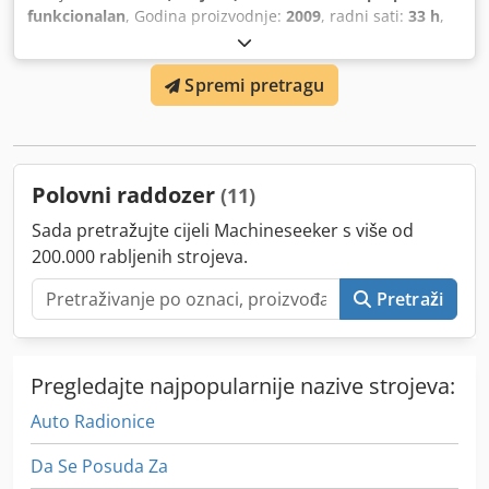
funkcionalan
, Godina proizvodnje:
2009
, radni sati:
33 h
,
broj stroja/vozila:
CAT00D7GLC7G01263
, RABLJENI
CATERPILLAR DOZER C/W RIPER MODEL: D7G Cedpjv Dr S
Spremi pretragu
Ujfx Aagjrf SERIJSKI: CAT00D7GLC7G01263 SAT: 33 GODINA:
2009
Polovni raddozer
(11)
Sada pretražujte cijeli Machineseeker s više od
200.000 rabljenih strojeva.
Pretraži
Pregledajte najpopularnije nazive strojeva:
Auto Radionice
Da Se Posuda Za