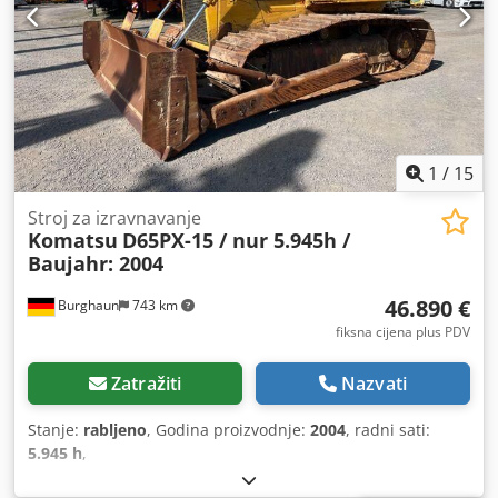
1
/
15
Stroj za izravnavanje
Komatsu
D65PX-15 / nur 5.945h /
Baujahr: 2004
46.890 €
Burghaun
743 km
fiksna cijena plus PDV
Zatražiti
Nazvati
Stanje:
rabljeno
, Godina proizvodnje:
2004
, radni sati:
5.945 h
,